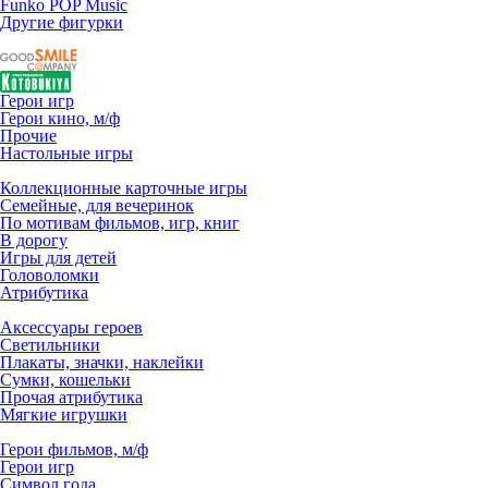
Funko POP Music
Другие фигурки
Герои игр
Герои кино, м/ф
Прочие
Настольные игры
Коллекционные карточные игры
Семейные, для вечеринок
По мотивам фильмов, игр, книг
В дорогу
Игры для детей
Головоломки
Атрибутика
Аксессуары героев
Светильники
Плакаты, значки, наклейки
Сумки, кошельки
Прочая атрибутика
Мягкие игрушки
Герои фильмов, м/ф
Герои игр
Символ года