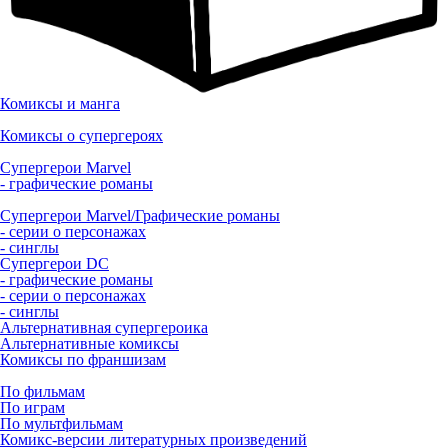
Комиксы и манга
Комиксы о супергероях
Супергерои Marvel
- графические романы
Супергерои Marvel/Графические романы
- серии о персонажах
- синглы
Супергерои DC
- графические романы
- серии о персонажах
- синглы
Альтернативная супергероика
Альтернативные комиксы
Комиксы по франшизам
По фильмам
По играм
По мультфильмам
Комикс-версии литературных произведений