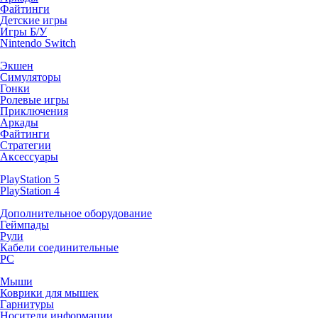
Файтинги
Детские игры
Игры Б/У
Nintendo Switch
Экшен
Симуляторы
Гонки
Ролевые игры
Приключения
Аркады
Файтинги
Стратегии
Аксессуары
PlayStation 5
PlayStation 4
Дополнительное оборудование
Геймпады
Рули
Кабели соединительные
PC
Мыши
Коврики для мышек
Гарнитуры
Носители информации