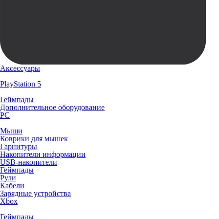
Аксессуары
PlayStation 5
Геймпады
Дополнительное оборудование
PC
Мыши
Коврики для мышек
Гарнитуры
Накопители информации
USB-накопители
Геймпады
Рули
Кабели
Зарядные устройства
Xbox
Геймпады