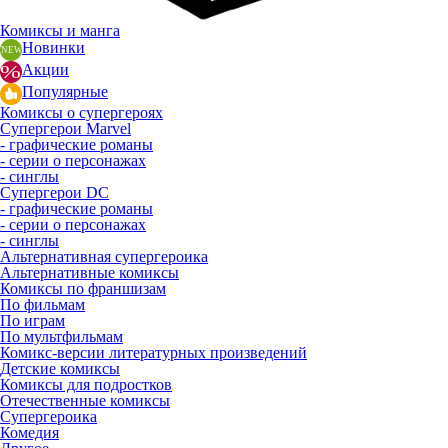
Комиксы и манга
Новинки
Акции
Популярные
Комиксы о супергероях
Супергерои Marvel
- графические романы
- серии о персонажах
- синглы
Супергерои DC
- графические романы
- серии о персонажах
- синглы
Альтернативная супергероика
Альтернативные комиксы
Комиксы по франшизам
По фильмам
По играм
По мультфильмам
Комикс-версии литературных произведений
Детские комиксы
Комиксы для подростков
Отечественные комиксы
Супергероика
Комедия