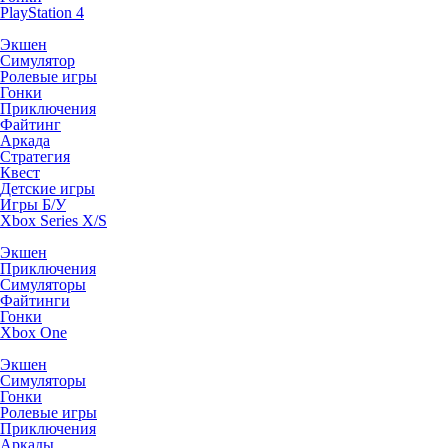
PlayStation 4
Экшен
Симулятор
Ролевые игры
Гонки
Приключения
Файтинг
Аркада
Стратегия
Квест
Детские игры
Игры Б/У
Xbox Series X/S
Экшен
Приключения
Симуляторы
Файтинги
Гонки
Xbox One
Экшен
Симуляторы
Гонки
Ролевые игры
Приключения
Аркады