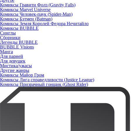
Другое
Комиксы Гравити Фолз (Gravity Falls)
Комиксы Marvel Universe
Комиксы Человек-паук (Spider-Man)
Комиксы Бэтмен (Batman)
Комиксы Земля Королей Федора Нечитайло
Комиксы BUBBLE
Синглы
Сборники
Легенды BUBBLE
BUBBLE Visions
Манга
Для парней
Для девушек
Мистика/ужасы
Другие жанры
Комиксы Майор Гром
Комиксы Лига справедливости (Justice League)
Комиксы Призрачный гонщик (Ghost Rider)