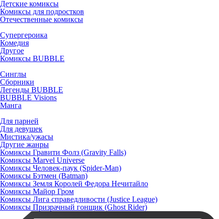
Детские комиксы
Комиксы для подростков
Отечественные комиксы
Супергероика
Комедия
Другое
Комиксы BUBBLE
Синглы
Сборники
Легенды BUBBLE
BUBBLE Visions
Манга
Для парней
Для девушек
Мистика/ужасы
Другие жанры
Комиксы Гравити Фолз (Gravity Falls)
Комиксы Marvel Universe
Комиксы Человек-паук (Spider-Man)
Комиксы Бэтмен (Batman)
Комиксы Земля Королей Федора Нечитайло
Комиксы Майор Гром
Комиксы Лига справедливости (Justice League)
Комиксы Призрачный гонщик (Ghost Rider)