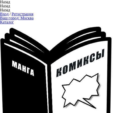
Назад
Назад
Назад
Вход
/
Регистрация
Ваш город:
Москва
Каталог