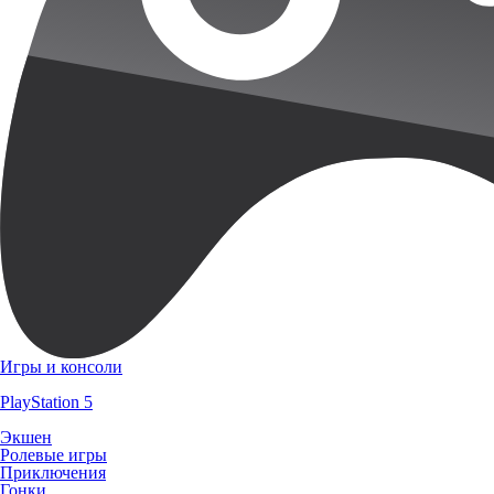
Игры и консоли
PlayStation 5
Экшен
Ролевые игры
Приключения
Гонки