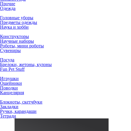
Прочие
Одежда
Головные уборы
Предметы одежды
Наука и хобби
Конструкторы
Научные наборы
Роботы, мини роботы
Сувениры
Посуда
Брелоки, жетоны, кулоны
Fun Pet Stuff
Игрушки
Ошейники
Поводки
Канцелярия
Блокноты, скетчбуки
Закладки
Ручки, карандаши
Тетради