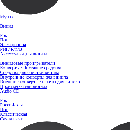
Музыка
Винил
Рок
Поп
Электронная
Рэп / R’n’B
Аксессуары для винила
Виниловые проигрыватели
Конверты / Чистящие средства
Средства для очистки винила
Внутренние конверты для винила
Внешние конверты / пакеты для винила
Проигрыватели винила
Audio CD
Рок
Российская
Поп
Классическая
Саундтреки