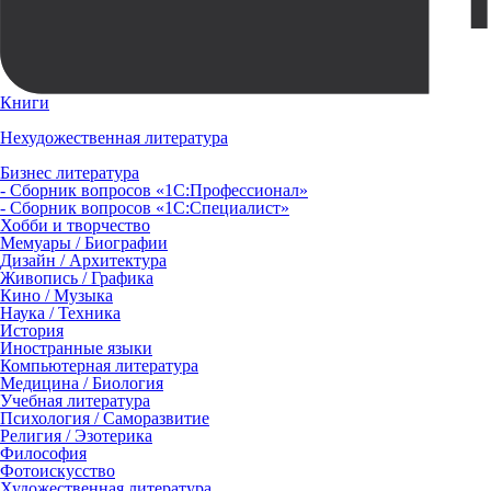
Книги
Нехудожественная литература
Бизнес литература
- Сборник вопросов «1С:Профессионал»
- Сборник вопросов «1С:Специалист»
Хобби и творчество
Мемуары / Биографии
Дизайн / Архитектура
Живопись / Графика
Кино / Музыка
Наука / Техника
История
Иностранные языки
Компьютерная литература
Медицина / Биология
Учебная литература
Психология / Саморазвитие
Религия / Эзотерика
Философия
Фотоискусство
Художественная литература