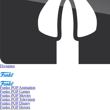
Подарки
Funko POP Animation
Funko POP Games
Funko POP Movies
Funko POP Television
Funko POP Disney
Funko POP Heroes