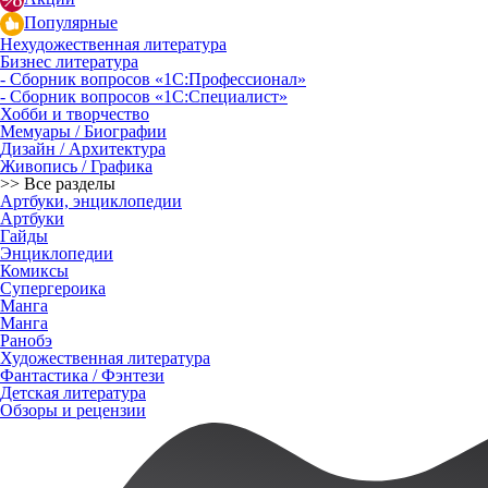
Популярные
Нехудожественная литература
Бизнес литература
- Сборник вопросов «1С:Профессионал»
- Сборник вопросов «1С:Специалист»
Хобби и творчество
Мемуары / Биографии
Дизайн / Архитектура
Живопись / Графика
>> Все разделы
Артбуки, энциклопедии
Артбуки
Гайды
Энциклопедии
Комиксы
Супергероика
Манга
Манга
Ранобэ
Художественная литература
Фантастика / Фэнтези
Детская литература
Обзоры и рецензии