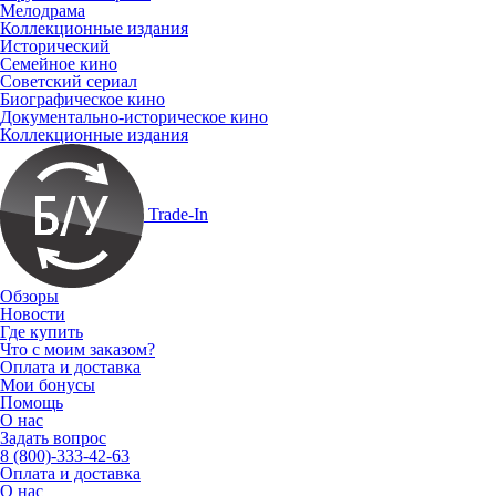
Мелодрама
Коллекционные издания
Исторический
Семейное кино
Советский сериал
Биографическое кино
Документально-историческое кино
Коллекционные издания
Trade-In
Обзоры
Новости
Где купить
Что с моим заказом?
Оплата и доставка
Мои бонусы
Помощь
О нас
Задать вопрос
8 (800)-333-42-63
Оплата и доставка
О нас