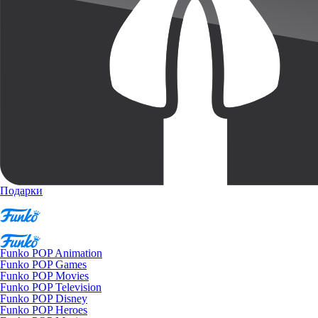
Подарки
Funko POP Animation
Funko POP Games
Funko POP Movies
Funko POP Television
Funko POP Disney
Funko POP Heroes