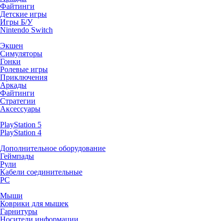
Файтинги
Детские игры
Игры Б/У
Nintendo Switch
Экшен
Симуляторы
Гонки
Ролевые игры
Приключения
Аркады
Файтинги
Стратегии
Аксессуары
PlayStation 5
PlayStation 4
Дополнительное оборудование
Геймпады
Рули
Кабели соединительные
PC
Мыши
Коврики для мышек
Гарнитуры
Носители информации