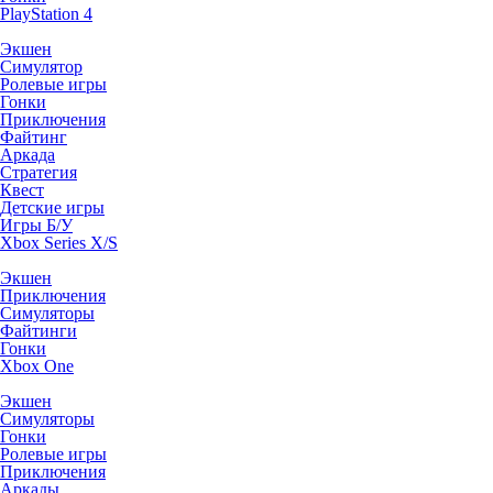
PlayStation 4
Экшен
Симулятор
Ролевые игры
Гонки
Приключения
Файтинг
Аркада
Стратегия
Квест
Детские игры
Игры Б/У
Xbox Series X/S
Экшен
Приключения
Симуляторы
Файтинги
Гонки
Xbox One
Экшен
Симуляторы
Гонки
Ролевые игры
Приключения
Аркады