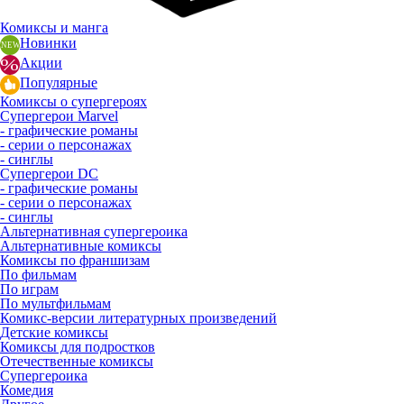
Комиксы и манга
Новинки
Акции
Популярные
Комиксы о супергероях
Супергерои Marvel
- графические романы
- серии о персонажах
- синглы
Супергерои DC
- графические романы
- серии о персонажах
- синглы
Альтернативная супергероика
Альтернативные комиксы
Комиксы по франшизам
По фильмам
По играм
По мультфильмам
Комикс-версии литературных произведений
Детские комиксы
Комиксы для подростков
Отечественные комиксы
Супергероика
Комедия