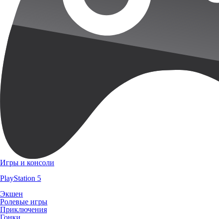
Игры и консоли
PlayStation 5
Экшен
Ролевые игры
Приключения
Гонки