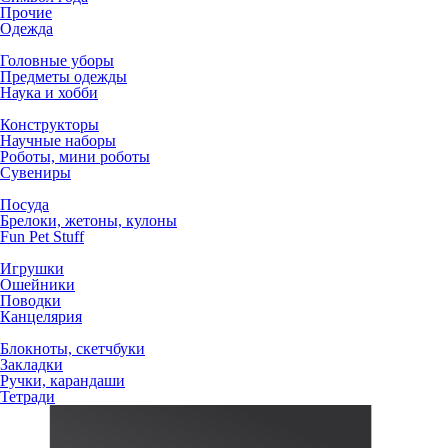
Прочие
Одежда
Головные уборы
Предметы одежды
Наука и хобби
Конструкторы
Научные наборы
Роботы, мини роботы
Сувениры
Посуда
Брелоки, жетоны, кулоны
Fun Pet Stuff
Игрушки
Ошейники
Поводки
Канцелярия
Блокноты, скетчбуки
Закладки
Ручки, карандаши
Тетради