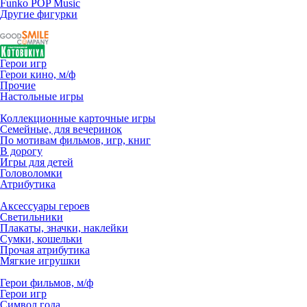
Funko POP Music
Другие фигурки
Герои игр
Герои кино, м/ф
Прочие
Настольные игры
Коллекционные карточные игры
Семейные, для вечеринок
По мотивам фильмов, игр, книг
В дорогу
Игры для детей
Головоломки
Атрибутика
Аксессуары героев
Светильники
Плакаты, значки, наклейки
Сумки, кошельки
Прочая атрибутика
Мягкие игрушки
Герои фильмов, м/ф
Герои игр
Символ года