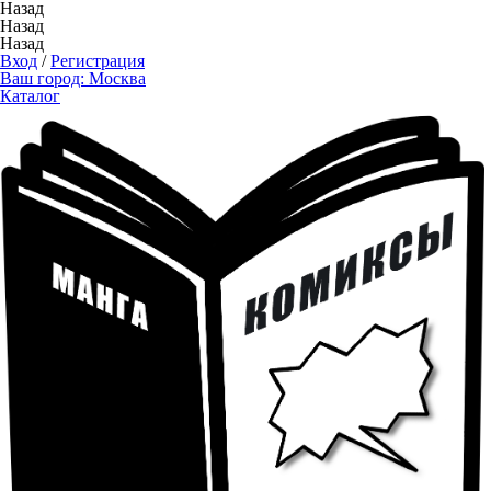
Назад
Назад
Назад
Вход
/
Регистрация
Ваш город:
Москва
Каталог