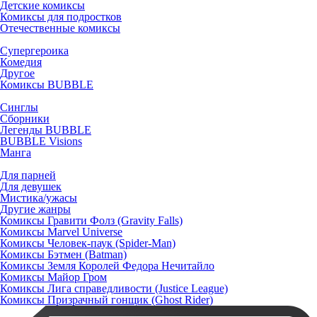
Детские комиксы
Комиксы для подростков
Отечественные комиксы
Супергероика
Комедия
Другое
Комиксы BUBBLE
Синглы
Сборники
Легенды BUBBLE
BUBBLE Visions
Манга
Для парней
Для девушек
Мистика/ужасы
Другие жанры
Комиксы Гравити Фолз (Gravity Falls)
Комиксы Marvel Universe
Комиксы Человек-паук (Spider-Man)
Комиксы Бэтмен (Batman)
Комиксы Земля Королей Федора Нечитайло
Комиксы Майор Гром
Комиксы Лига справедливости (Justice League)
Комиксы Призрачный гонщик (Ghost Rider)