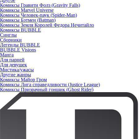
Другое
Комиксы Гравити Фолз (Gravity Falls)
Комиксы Marvel Universe
Комиксы Человек-паук (Spider-Man)
Комиксы Бэтмен (Batman)
Комиксы Земля Королей Федора Нечитайло
Комиксы BUBBLE
Синглы
Сборники
Легенды BUBBLE
BUBBLE Visions
Манга
Для парней
Для девушек
Мистика/ужасы
Другие жанры
Комиксы Майор Гром
Комиксы Лига справедливости (Justice League)
Комиксы Призрачный гонщик (Ghost Rider)