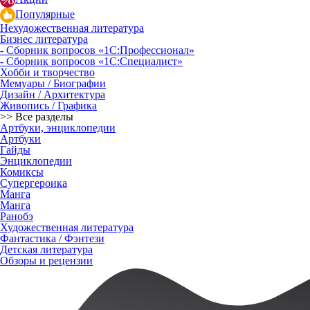
Популярные
Нехудожественная литература
Бизнес литература
- Сборник вопросов «1С:Профессионал»
- Сборник вопросов «1С:Специалист»
Хобби и творчество
Мемуары / Биографии
Дизайн / Архитектура
Живопись / Графика
>> Все разделы
Артбуки, энциклопедии
Артбуки
Гайды
Энциклопедии
Комиксы
Супергероика
Манга
Манга
Ранобэ
Художественная литература
Фантастика / Фэнтези
Детская литература
Обзоры и рецензии