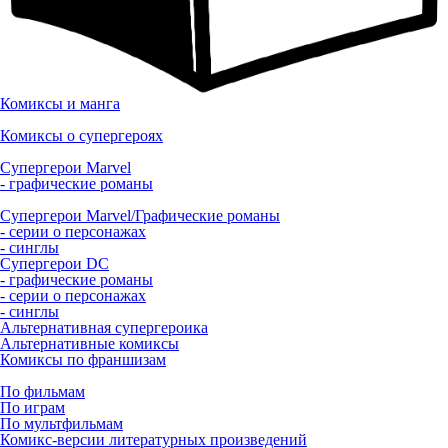
Комиксы и манга
Комиксы о супергероях
Супергерои Marvel
- графические романы
Супергерои Marvel/Графические романы
- серии о персонажах
- синглы
Супергерои DC
- графические романы
- серии о персонажах
- синглы
Альтернативная супергероика
Альтернативные комиксы
Комиксы по франшизам
По фильмам
По играм
По мультфильмам
Комикс-версии литературных произведений