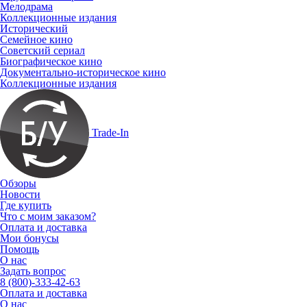
Мелодрама
Коллекционные издания
Исторический
Семейное кино
Советский сериал
Биографическое кино
Документально-историческое кино
Коллекционные издания
Trade-In
Обзоры
Новости
Где купить
Что с моим заказом?
Оплата и доставка
Мои бонусы
Помощь
О нас
Задать вопрос
8 (800)-333-42-63
Оплата и доставка
О нас