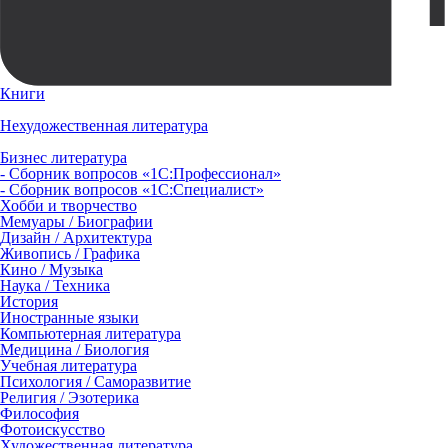
Книги
Нехудожественная литература
Бизнес литература
- Сборник вопросов «1С:Профессионал»
- Сборник вопросов «1С:Специалист»
Хобби и творчество
Мемуары / Биографии
Дизайн / Архитектура
Живопись / Графика
Кино / Музыка
Наука / Техника
История
Иностранные языки
Компьютерная литература
Медицина / Биология
Учебная литература
Психология / Саморазвитие
Религия / Эзотерика
Философия
Фотоискусство
Художественная литература