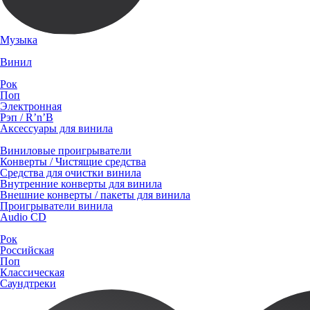
Музыка
Винил
Рок
Поп
Электронная
Рэп / R’n’B
Аксессуары для винила
Виниловые проигрыватели
Конверты / Чистящие средства
Средства для очистки винила
Внутренние конверты для винила
Внешние конверты / пакеты для винила
Проигрыватели винила
Audio CD
Рок
Российская
Поп
Классическая
Саундтреки