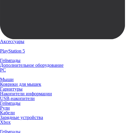
Аксессуары
PlayStation 5
Геймпады
Дополнительное оборудование
PC
Мыши
Коврики для мышек
Гарнитуры
Накопители информации
USB-накопители
Геймпады
Рули
Кабели
Зарядные устройства
Xbox
Геймпады