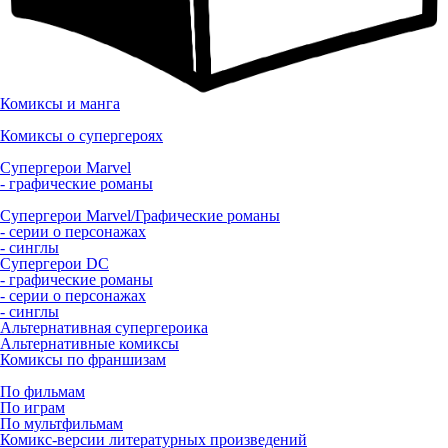
Комиксы и манга
Комиксы о супергероях
Супергерои Marvel
- графические романы
Супергерои Marvel/Графические романы
- серии о персонажах
- синглы
Супергерои DC
- графические романы
- серии о персонажах
- синглы
Альтернативная супергероика
Альтернативные комиксы
Комиксы по франшизам
По фильмам
По играм
По мультфильмам
Комикс-версии литературных произведений