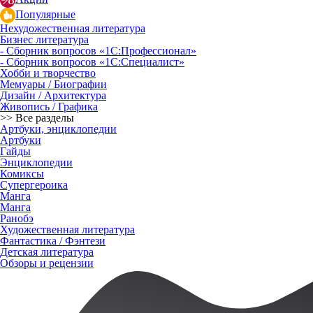
Популярные
Нехудожественная литература
Бизнес литература
- Сборник вопросов «1С:Профессионал»
- Сборник вопросов «1С:Специалист»
Хобби и творчество
Мемуары / Биографии
Дизайн / Архитектура
Живопись / Графика
>> Все разделы
Артбуки, энциклопедии
Артбуки
Гайды
Энциклопедии
Комиксы
Супергероика
Манга
Манга
Ранобэ
Художественная литература
Фантастика / Фэнтези
Детская литература
Обзоры и рецензии