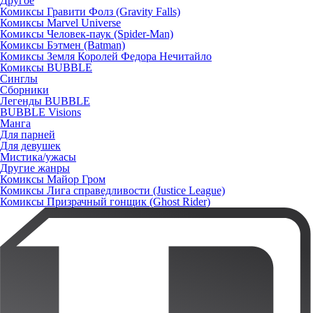
Другое
Комиксы Гравити Фолз (Gravity Falls)
Комиксы Marvel Universe
Комиксы Человек-паук (Spider-Man)
Комиксы Бэтмен (Batman)
Комиксы Земля Королей Федора Нечитайло
Комиксы BUBBLE
Синглы
Сборники
Легенды BUBBLE
BUBBLE Visions
Манга
Для парней
Для девушек
Мистика/ужасы
Другие жанры
Комиксы Майор Гром
Комиксы Лига справедливости (Justice League)
Комиксы Призрачный гонщик (Ghost Rider)