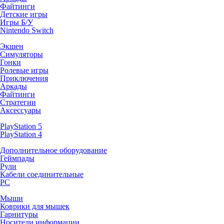
Файтинги
Детские игры
Игры Б/У
Nintendo Switch
Экшен
Симуляторы
Гонки
Ролевые игры
Приключения
Аркады
Файтинги
Стратегии
Аксессуары
PlayStation 5
PlayStation 4
Дополнительное оборудование
Геймпады
Рули
Кабели соединительные
PC
Мыши
Коврики для мышек
Гарнитуры
Носители информации