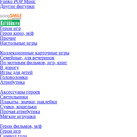
Funko POP Music
Другие фигурки
Герои игр
Герои кино, м/ф
Прочие
Настольные игры
Коллекционные карточные игры
Семейные, для вечеринок
По мотивам фильмов, игр, книг
В дорогу
Игры для детей
Головоломки
Атрибутика
Аксессуары героев
Светильники
Плакаты, значки, наклейки
Сумки, кошельки
Прочая атрибутика
Мягкие игрушки
Герои фильмов, м/ф
Герои игр
Символ года