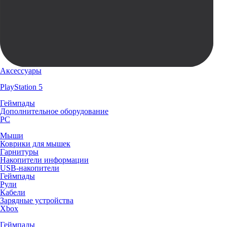
Аксессуары
PlayStation 5
Геймпады
Дополнительное оборудование
PC
Мыши
Коврики для мышек
Гарнитуры
Накопители информации
USB-накопители
Геймпады
Рули
Кабели
Зарядные устройства
Xbox
Геймпады