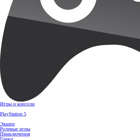
Игры и консоли
PlayStation 5
Экшен
Ролевые игры
Приключения
Гонки