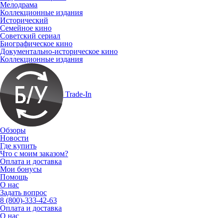
Мелодрама
Коллекционные издания
Исторический
Семейное кино
Советский сериал
Биографическое кино
Документально-историческое кино
Коллекционные издания
Trade-In
Обзоры
Новости
Где купить
Что с моим заказом?
Оплата и доставка
Мои бонусы
Помощь
О нас
Задать вопрос
8 (800)-333-42-63
Оплата и доставка
О нас