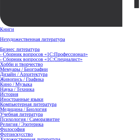
Книги
Нехудожественная литература
Бизнес литература
- Сборник вопросов «1С:Профессионал»
- Сборник вопросов «1С:Специалист»
Хобби и творчество
Мемуары / Биографии
Дизайн / Архитектура
Живопись / Графика
Кино / Музыка
Наука / Техника
История
Иностранные языки
Компьютерная литература
Медицина / Биология
Учебная литература
Психология / Саморазвитие
Религия / Эзотерика
Философия
Фотоискусство
Художественная литература