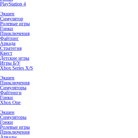
PlayStation 4
Экшен
Симулятор
Ролевые игры
Гонки
Приключения
Файтинг
Аркада
Стратегия
Квест
Детские игры
Игры Б/У
Xbox Series X/S
Экшен
Приключения
Симуляторы
Файтинги
Гонки
Xbox One
Экшен
Симуляторы
Гонки
Ролевые игры
Приключения
Аркады