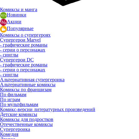
Комиксы и манга
Новинки
Акции
Популярные
Комиксы о супергероях
Супергерои Marvel
- графические романы
- серии о персонажах
- синглы
Супергерои DC
- графические романы
- серии о персонажах
- синглы
Альтернативная супергероика
Альтернативные комиксы
Комиксы по франшизам
По фильмам
По играм
По мультфильмам
Комикс-версии литературных произведений
Детские комиксы
Комиксы для подростков
Отечественные комиксы
Супергероика
Комедия