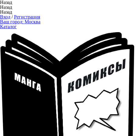
Назад
Назад
Назад
Вход
/
Регистрация
Ваш город:
Москва
Каталог