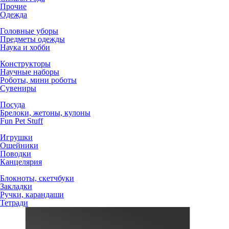
Прочие
Одежда
Головные уборы
Предметы одежды
Наука и хобби
Конструкторы
Научные наборы
Роботы, мини роботы
Сувениры
Посуда
Брелоки, жетоны, кулоны
Fun Pet Stuff
Игрушки
Ошейники
Поводки
Канцелярия
Блокноты, скетчбуки
Закладки
Ручки, карандаши
Тетради