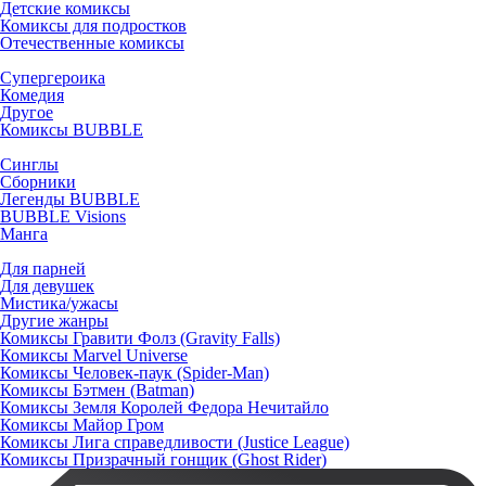
Детские комиксы
Комиксы для подростков
Отечественные комиксы
Супергероика
Комедия
Другое
Комиксы BUBBLE
Синглы
Сборники
Легенды BUBBLE
BUBBLE Visions
Манга
Для парней
Для девушек
Мистика/ужасы
Другие жанры
Комиксы Гравити Фолз (Gravity Falls)
Комиксы Marvel Universe
Комиксы Человек-паук (Spider-Man)
Комиксы Бэтмен (Batman)
Комиксы Земля Королей Федора Нечитайло
Комиксы Майор Гром
Комиксы Лига справедливости (Justice League)
Комиксы Призрачный гонщик (Ghost Rider)