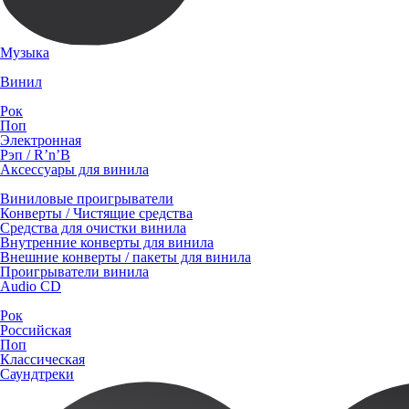
Музыка
Винил
Рок
Поп
Электронная
Рэп / R’n’B
Аксессуары для винила
Виниловые проигрыватели
Конверты / Чистящие средства
Средства для очистки винила
Внутренние конверты для винила
Внешние конверты / пакеты для винила
Проигрыватели винила
Audio CD
Рок
Российская
Поп
Классическая
Саундтреки