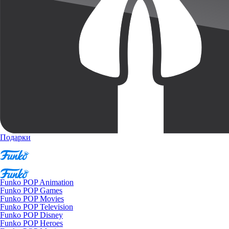
Подарки
Funko POP Animation
Funko POP Games
Funko POP Movies
Funko POP Television
Funko POP Disney
Funko POP Heroes