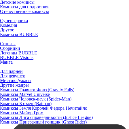
Детские комиксы
Комиксы для подростков
Отечественные комиксы
Супергероика
Комедия
Другое
Комиксы BUBBLE
Синглы
Сборники
Легенды BUBBLE
BUBBLE Visions
Манга
Для парней
Для девушек
Мистика/ужасы
Другие жанры
Комиксы Гравити Фолз (Gravity Falls)
Комиксы Marvel Universe
Комиксы Человек-паук (Spider-Man)
Комиксы Бэтмен (Batman)
Комиксы Земля Королей Федора Нечитайло
Комиксы Майор Гром
Комиксы Лига справедливости (Justice League)
Комиксы Призрачный гонщик (Ghost Rider)