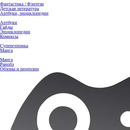
Фантастика / Фэнтези
Детская литература
Артбуки, энциклопедии
Артбуки
Гайды
Энциклопедии
Комиксы
Супергероика
Манга
Манга
Ранобэ
Обзоры и рецензии