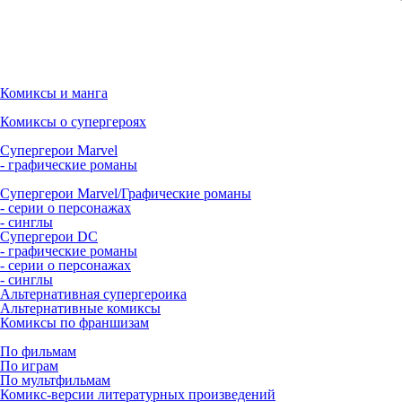
Комиксы и манга
Комиксы о супергероях
Супергерои Marvel
- графические романы
Супергерои Marvel/Графические романы
- серии о персонажах
- синглы
Супергерои DC
- графические романы
- серии о персонажах
- синглы
Альтернативная супергероика
Альтернативные комиксы
Комиксы по франшизам
По фильмам
По играм
По мультфильмам
Комикс-версии литературных произведений