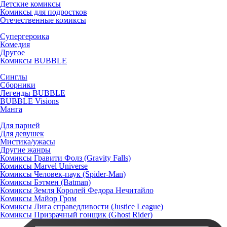
Детские комиксы
Комиксы для подростков
Отечественные комиксы
Супергероика
Комедия
Другое
Комиксы BUBBLE
Синглы
Сборники
Легенды BUBBLE
BUBBLE Visions
Манга
Для парней
Для девушек
Мистика/ужасы
Другие жанры
Комиксы Гравити Фолз (Gravity Falls)
Комиксы Marvel Universe
Комиксы Человек-паук (Spider-Man)
Комиксы Бэтмен (Batman)
Комиксы Земля Королей Федора Нечитайло
Комиксы Майор Гром
Комиксы Лига справедливости (Justice League)
Комиксы Призрачный гонщик (Ghost Rider)