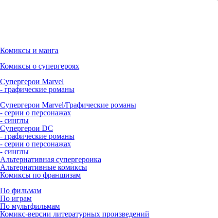
Комиксы и манга
Комиксы о супергероях
Супергерои Marvel
- графические романы
Супергерои Marvel/Графические романы
- серии о персонажах
- синглы
Супергерои DC
- графические романы
- серии о персонажах
- синглы
Альтернативная супергероика
Альтернативные комиксы
Комиксы по франшизам
По фильмам
По играм
По мультфильмам
Комикс-версии литературных произведений