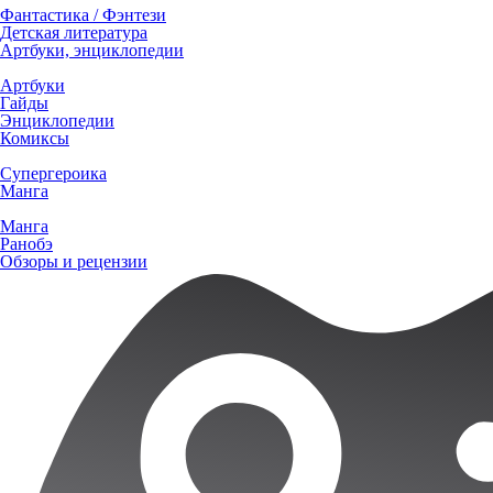
Фантастика / Фэнтези
Детская литература
Артбуки, энциклопедии
Артбуки
Гайды
Энциклопедии
Комиксы
Супергероика
Манга
Манга
Ранобэ
Обзоры и рецензии