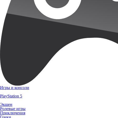
Игры и консоли
PlayStation 5
Экшен
Ролевые игры
Приключения
Гонки