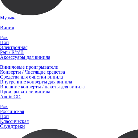
Музыка
Винил
Рок
Поп
Электронная
Рэп / R’n’B
Аксессуары для винила
Виниловые проигрыватели
Конверты / Чистящие средства
Средства для очистки винила
Внутренние конверты для винила
Внешние конверты / пакеты для винила
Проигрыватели винила
Audio CD
Рок
Российская
Поп
Классическая
Саундтреки