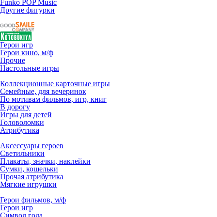
Funko POP Music
Другие фигурки
Герои игр
Герои кино, м/ф
Прочие
Настольные игры
Коллекционные карточные игры
Семейные, для вечеринок
По мотивам фильмов, игр, книг
В дорогу
Игры для детей
Головоломки
Атрибутика
Аксессуары героев
Светильники
Плакаты, значки, наклейки
Сумки, кошельки
Прочая атрибутика
Мягкие игрушки
Герои фильмов, м/ф
Герои игр
Символ года