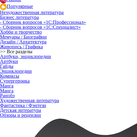
Популярные
Нехудожественная литература
Бизнес литература
- Сборник вопросов «1С:Профессионал»
- Сборник вопросов «1С:Специалист»
Хобби и творчество
Мемуары / Биографии
Дизайн / Архитектура
Живопись / Графика
>> Все разделы
Артбуки, энциклопедии
Артбуки
Гайды
Энциклопедии
Комиксы
Супергероика
Манга
Манга
Ранобэ
Художественная литература
Фантастика / Фэнтези
Детская литература
Обзоры и рецензии