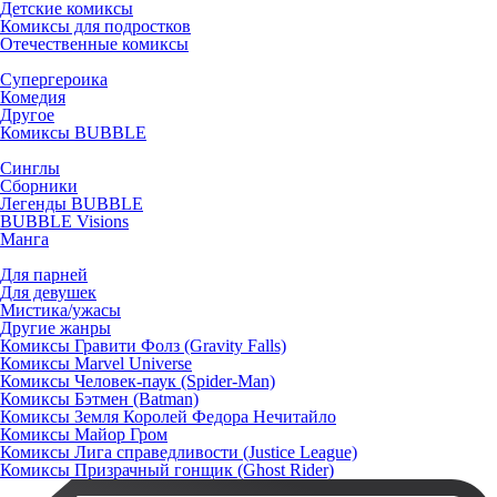
Детские комиксы
Комиксы для подростков
Отечественные комиксы
Супергероика
Комедия
Другое
Комиксы BUBBLE
Синглы
Сборники
Легенды BUBBLE
BUBBLE Visions
Манга
Для парней
Для девушек
Мистика/ужасы
Другие жанры
Комиксы Гравити Фолз (Gravity Falls)
Комиксы Marvel Universe
Комиксы Человек-паук (Spider-Man)
Комиксы Бэтмен (Batman)
Комиксы Земля Королей Федора Нечитайло
Комиксы Майор Гром
Комиксы Лига справедливости (Justice League)
Комиксы Призрачный гонщик (Ghost Rider)