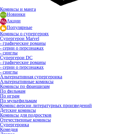
Комиксы и манга
Новинки
Акции
Популярные
Комиксы о супергероях
Супергерои Marvel
- графические романы
- серии о персонажах
- синглы
Супергерои DC
- графические романы
- серии о персонажах
- синглы
Альтернативная супергероика
Альтернативные комиксы
Комиксы по франшизам
По фильмам
По играм
По мультфильмам
Комикс-версии литературных произведений
Детские комиксы
Комиксы для подростков
Отечественные комиксы
Супергероика
Комедия