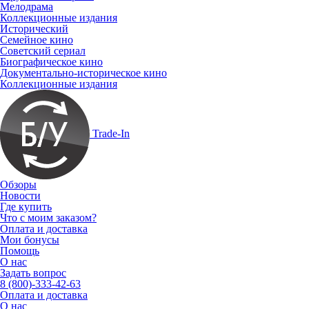
Мелодрама
Коллекционные издания
Исторический
Семейное кино
Советский сериал
Биографическое кино
Документально-историческое кино
Коллекционные издания
Trade-In
Обзоры
Новости
Где купить
Что с моим заказом?
Оплата и доставка
Мои бонусы
Помощь
О нас
Задать вопрос
8 (800)-333-42-63
Оплата и доставка
О нас