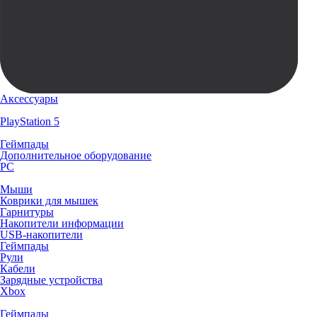
Аксессуары
PlayStation 5
Геймпады
Дополнительное оборудование
PC
Мыши
Коврики для мышек
Гарнитуры
Накопители информации
USB-накопители
Геймпады
Рули
Кабели
Зарядные устройства
Xbox
Геймпады