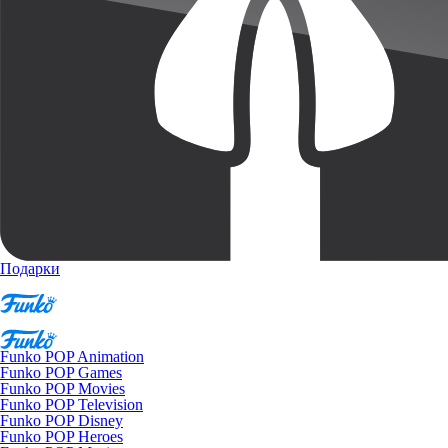
Подарки
Funko POP Animation
Funko POP Games
Funko POP Movies
Funko POP Television
Funko POP Disney
Funko POP Heroes