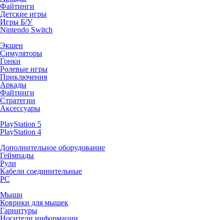
Файтинги
Детские игры
Игры Б/У
Nintendo Switch
Экшен
Симуляторы
Гонки
Ролевые игры
Приключения
Аркады
Файтинги
Стратегии
Аксессуары
PlayStation 5
PlayStation 4
Дополнительное оборудование
Геймпады
Рули
Кабели соединительные
PC
Мыши
Коврики для мышек
Гарнитуры
Носители информации