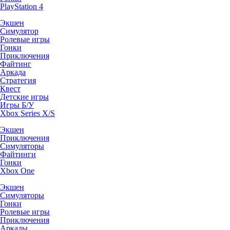
PlayStation 4
Экшен
Симулятор
Ролевые игры
Гонки
Приключения
Файтинг
Аркада
Стратегия
Квест
Детские игры
Игры Б/У
Xbox Series X/S
Экшен
Приключения
Симуляторы
Файтинги
Гонки
Xbox One
Экшен
Симуляторы
Гонки
Ролевые игры
Приключения
Аркады