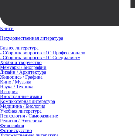
Книги
Нехудожественная литература
Бизнес литература
- Сборник вопросов «1С:Профессионал»
- Сборник вопросов «1С:Специалист»
Хобби и творчество
Мемуары / Биографии
Дизайн / Архитектура
Живопись / Графика
Кино / Музыка
Наука / Техника
История
Иностранные языки
Компьютерная литература
Медицина / Биология
Учебная литература
Психология / Саморазвитие
Религия / Эзотерика
Философия
Фотоискусство
Художественная литература