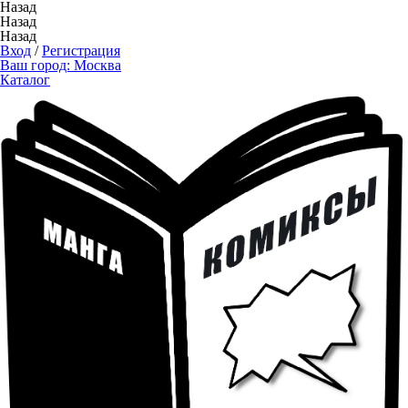
Назад
Назад
Назад
Вход
/
Регистрация
Ваш город:
Москва
Каталог