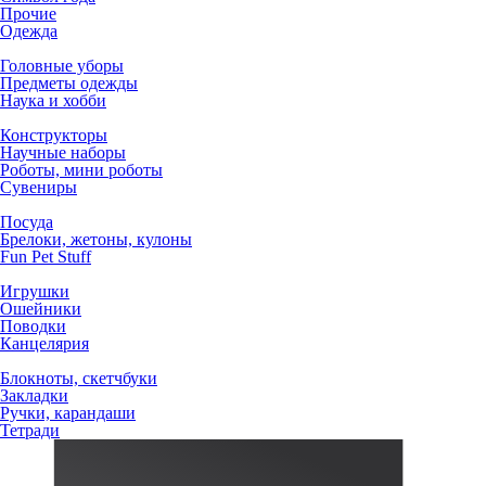
Прочие
Одежда
Головные уборы
Предметы одежды
Наука и хобби
Конструкторы
Научные наборы
Роботы, мини роботы
Сувениры
Посуда
Брелоки, жетоны, кулоны
Fun Pet Stuff
Игрушки
Ошейники
Поводки
Канцелярия
Блокноты, скетчбуки
Закладки
Ручки, карандаши
Тетради