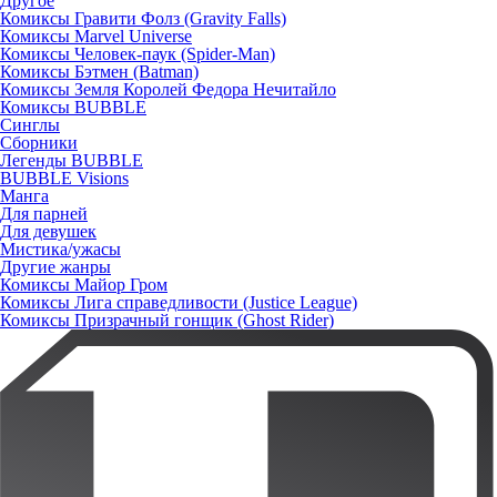
Другое
Комиксы Гравити Фолз (Gravity Falls)
Комиксы Marvel Universe
Комиксы Человек-паук (Spider-Man)
Комиксы Бэтмен (Batman)
Комиксы Земля Королей Федора Нечитайло
Комиксы BUBBLE
Синглы
Сборники
Легенды BUBBLE
BUBBLE Visions
Манга
Для парней
Для девушек
Мистика/ужасы
Другие жанры
Комиксы Майор Гром
Комиксы Лига справедливости (Justice League)
Комиксы Призрачный гонщик (Ghost Rider)