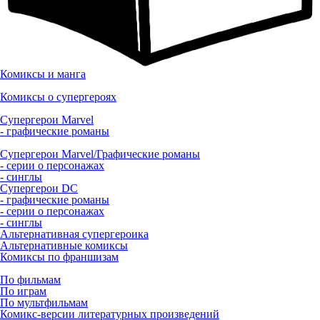
Комиксы и манга
Комиксы о супергероях
Супергерои Marvel
- графические романы
Супергерои Marvel/Графические романы
- серии о персонажах
- синглы
Супергерои DC
- графические романы
- серии о персонажах
- синглы
Альтернативная супергероика
Альтернативные комиксы
Комиксы по франшизам
По фильмам
По играм
По мультфильмам
Комикс-версии литературных произведений