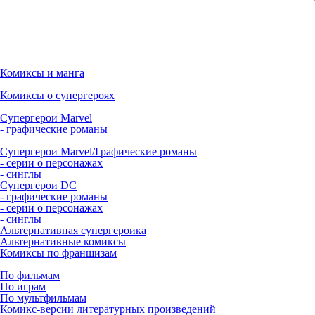
Комиксы и манга
Комиксы о супергероях
Супергерои Marvel
- графические романы
Супергерои Marvel/Графические романы
- серии о персонажах
- синглы
Супергерои DC
- графические романы
- серии о персонажах
- синглы
Альтернативная супергероика
Альтернативные комиксы
Комиксы по франшизам
По фильмам
По играм
По мультфильмам
Комикс-версии литературных произведений