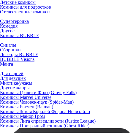
Детские комиксы
Комиксы для подростков
Отечественные комиксы
Супергероика
Комедия
Другое
Комиксы BUBBLE
Синглы
Сборники
Легенды BUBBLE
BUBBLE Visions
Манга
Для парней
Для девушек
Мистика/ужасы
Другие жанры
Комиксы Гравити Фолз (Gravity Falls)
Комиксы Marvel Universe
Комиксы Человек-паук (Spider-Man)
Комиксы Бэтмен (Batman)
Комиксы Земля Королей Федора Нечитайло
Комиксы Майор Гром
Комиксы Лига справедливости (Justice League)
Комиксы Призрачный гонщик (Ghost Rider)