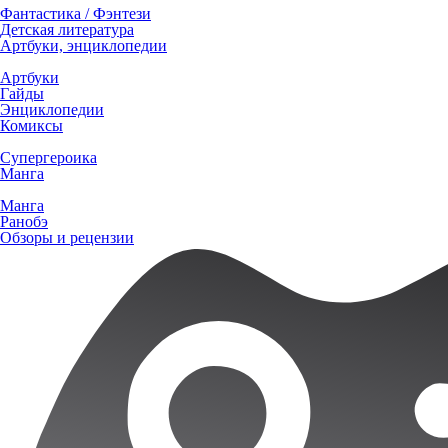
Фантастика / Фэнтези
Детская литература
Артбуки, энциклопедии
Артбуки
Гайды
Энциклопедии
Комиксы
Супергероика
Манга
Манга
Ранобэ
Обзоры и рецензии