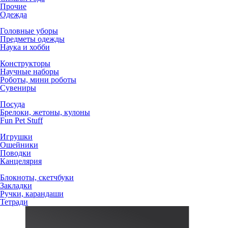
Прочие
Одежда
Головные уборы
Предметы одежды
Наука и хобби
Конструкторы
Научные наборы
Роботы, мини роботы
Сувениры
Посуда
Брелоки, жетоны, кулоны
Fun Pet Stuff
Игрушки
Ошейники
Поводки
Канцелярия
Блокноты, скетчбуки
Закладки
Ручки, карандаши
Тетради