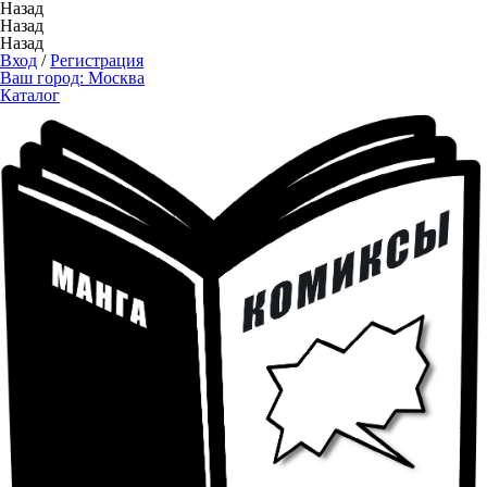
Назад
Назад
Назад
Вход
/
Регистрация
Ваш город:
Москва
Каталог