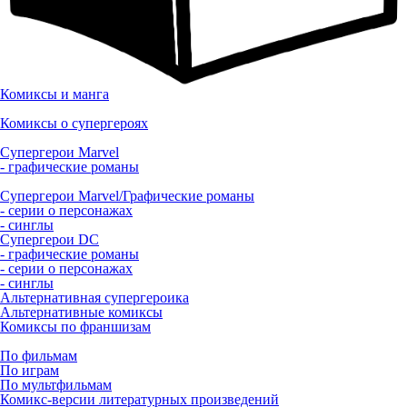
Комиксы и манга
Комиксы о супергероях
Супергерои Marvel
- графические романы
Супергерои Marvel/Графические романы
- серии о персонажах
- синглы
Супергерои DC
- графические романы
- серии о персонажах
- синглы
Альтернативная супергероика
Альтернативные комиксы
Комиксы по франшизам
По фильмам
По играм
По мультфильмам
Комикс-версии литературных произведений