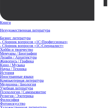
Книги
Нехудожественная литература
Бизнес литература
- Сборник вопросов «1С:Профессионал»
- Сборник вопросов «1С:Специалист»
Хобби и творчество
Мемуары / Биографии
Дизайн / Архитектура
Живопись / Графика
Кино / Музыка
Наука / Техника
История
Иностранные языки
Компьютерная литература
Медицина / Биология
Учебная литература
Психология / Саморазвитие
Религия / Эзотерика
Философия
Фотоискусство
Художественная литература