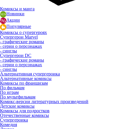
Комиксы и манга
Новинки
Акции
Популярные
Комиксы о супергероях
Супергерои Marvel
- графические романы
- серии о персонажах
- синглы
Супергерои DC
- графические романы
- серии о персонажах
- синглы
Альтернативная супергероика
Альтернативные комиксы
Комиксы по франшизам
По фильмам
По играм
По мультфильмам
Комикс-версии литературных произведений
Детские комиксы
Комиксы для подростков
Отечественные комиксы
Супергероика
Комедия