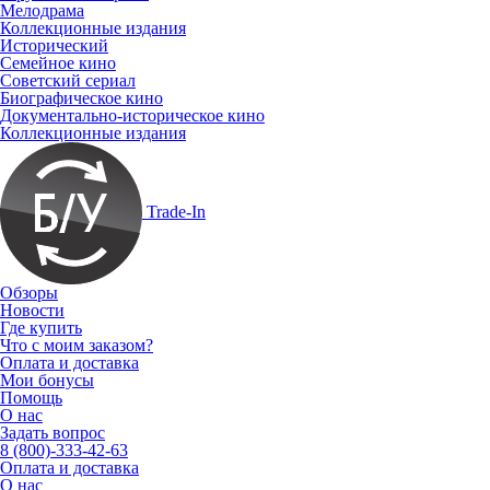
Мелодрама
Коллекционные издания
Исторический
Семейное кино
Советский сериал
Биографическое кино
Документально-историческое кино
Коллекционные издания
Trade-In
Обзоры
Новости
Где купить
Что с моим заказом?
Оплата и доставка
Мои бонусы
Помощь
О нас
Задать вопрос
8 (800)-333-42-63
Оплата и доставка
О нас