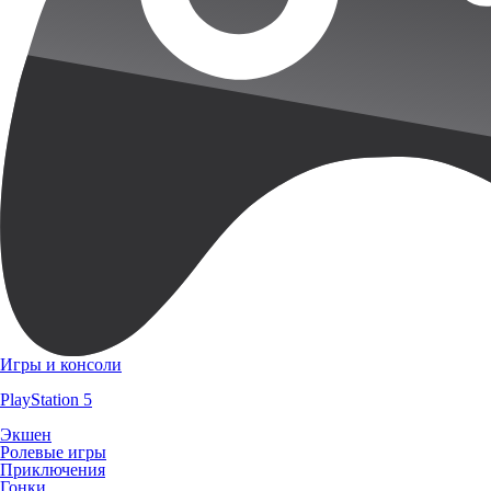
Игры и консоли
PlayStation 5
Экшен
Ролевые игры
Приключения
Гонки