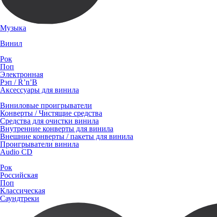
Музыка
Винил
Рок
Поп
Электронная
Рэп / R’n’B
Аксессуары для винила
Виниловые проигрыватели
Конверты / Чистящие средства
Средства для очистки винила
Внутренние конверты для винила
Внешние конверты / пакеты для винила
Проигрыватели винила
Audio CD
Рок
Российская
Поп
Классическая
Саундтреки