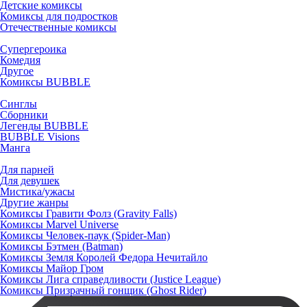
Детские комиксы
Комиксы для подростков
Отечественные комиксы
Супергероика
Комедия
Другое
Комиксы BUBBLE
Синглы
Сборники
Легенды BUBBLE
BUBBLE Visions
Манга
Для парней
Для девушек
Мистика/ужасы
Другие жанры
Комиксы Гравити Фолз (Gravity Falls)
Комиксы Marvel Universe
Комиксы Человек-паук (Spider-Man)
Комиксы Бэтмен (Batman)
Комиксы Земля Королей Федора Нечитайло
Комиксы Майор Гром
Комиксы Лига справедливости (Justice League)
Комиксы Призрачный гонщик (Ghost Rider)