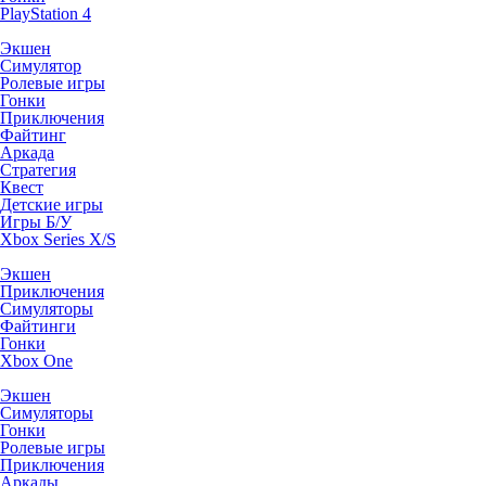
PlayStation 4
Экшен
Симулятор
Ролевые игры
Гонки
Приключения
Файтинг
Аркада
Стратегия
Квест
Детские игры
Игры Б/У
Xbox Series X/S
Экшен
Приключения
Симуляторы
Файтинги
Гонки
Xbox One
Экшен
Симуляторы
Гонки
Ролевые игры
Приключения
Аркады