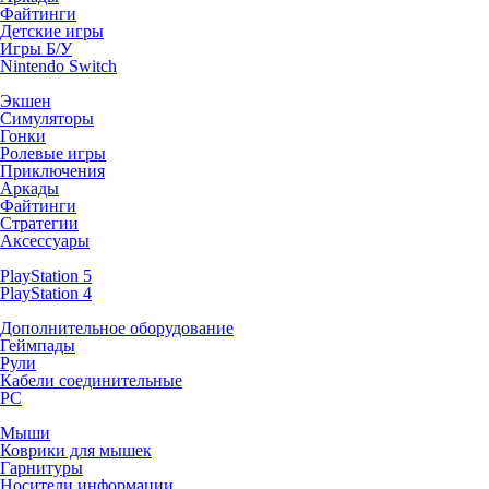
Файтинги
Детские игры
Игры Б/У
Nintendo Switch
Экшен
Симуляторы
Гонки
Ролевые игры
Приключения
Аркады
Файтинги
Стратегии
Аксессуары
PlayStation 5
PlayStation 4
Дополнительное оборудование
Геймпады
Рули
Кабели соединительные
PC
Мыши
Коврики для мышек
Гарнитуры
Носители информации