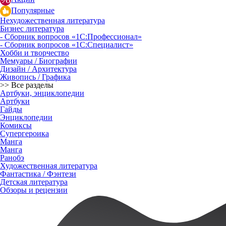
Популярные
Нехудожественная литература
Бизнес литература
- Сборник вопросов «1С:Профессионал»
- Сборник вопросов «1С:Специалист»
Хобби и творчество
Мемуары / Биографии
Дизайн / Архитектура
Живопись / Графика
>> Все разделы
Артбуки, энциклопедии
Артбуки
Гайды
Энциклопедии
Комиксы
Супергероика
Манга
Манга
Ранобэ
Художественная литература
Фантастика / Фэнтези
Детская литература
Обзоры и рецензии