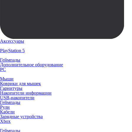
Аксессуары
PlayStation 5
Геймпады
Дополнительное оборудование
PC
Мыши
Коврики для мышек
Гарнитуры
Накопители информации
USB-накопители
Геймпады
Рули
Кабели
Зарядные устройства
Xbox
Геймпады