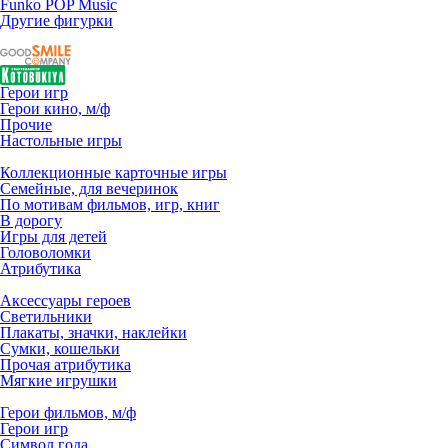
Funko POP Music
Другие фигурки
Герои игр
Герои кино, м/ф
Прочие
Настольные игры
Коллекционные карточные игры
Семейные, для вечеринок
По мотивам фильмов, игр, книг
В дорогу
Игры для детей
Головоломки
Атрибутика
Аксессуары героев
Светильники
Плакаты, значки, наклейки
Сумки, кошельки
Прочая атрибутика
Мягкие игрушки
Герои фильмов, м/ф
Герои игр
Символ года