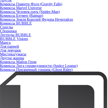
Другое
Комиксы Гравити Фолз (Gravity Falls)
Комиксы Marvel Universe
Комиксы Человек-паук (Spider-Man)
Комиксы Бэтмен (Batman)
Комиксы Земля Королей Федора Нечитайло
Комиксы BUBBLE
Синглы
Сборники
Легенды BUBBLE
BUBBLE Visions
Манга
Для парней
Для девушек
Мистика/ужасы
Другие жанры
Комиксы Майор Гром
Комиксы Лига справедливости (Justice League)
Комиксы Призрачный гонщик (Ghost Rider)