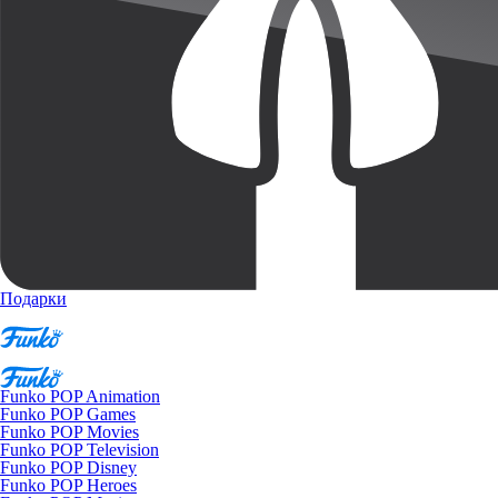
Подарки
Funko POP Animation
Funko POP Games
Funko POP Movies
Funko POP Television
Funko POP Disney
Funko POP Heroes