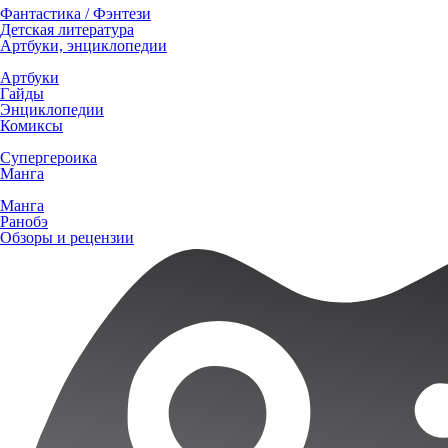
Фантастика / Фэнтези
Детская литература
Артбуки, энциклопедии
Артбуки
Гайды
Энциклопедии
Комиксы
Супергероика
Манга
Манга
Ранобэ
Обзоры и рецензии