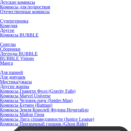
Детские комиксы
Комиксы для подростков
Отечественные комиксы
Супергероика
Комедия
Другое
Комиксы BUBBLE
Синглы
Сборники
Легенды BUBBLE
BUBBLE Visions
Манга
Для парней
Для девушек
Мистика/ужасы
Другие жанры
Комиксы Гравити Фолз (Gravity Falls)
Комиксы Marvel Universe
Комиксы Человек-паук (Spider-Man)
Комиксы Бэтмен (Batman)
Комиксы Земля Королей Федора Нечитайло
Комиксы Майор Гром
Комиксы Лига справедливости (Justice League)
Комиксы Призрачный гонщик (Ghost Rider)