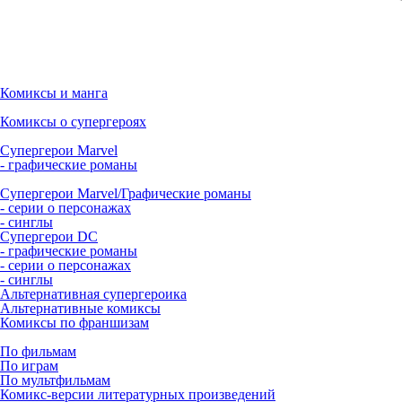
Комиксы и манга
Комиксы о супергероях
Супергерои Marvel
- графические романы
Супергерои Marvel/Графические романы
- серии о персонажах
- синглы
Супергерои DC
- графические романы
- серии о персонажах
- синглы
Альтернативная супергероика
Альтернативные комиксы
Комиксы по франшизам
По фильмам
По играм
По мультфильмам
Комикс-версии литературных произведений