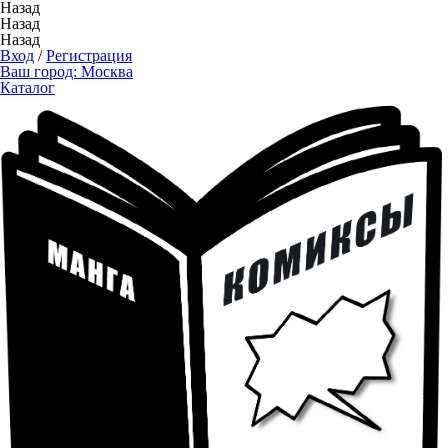
Назад
Назад
Назад
Вход
/
Регистрация
Ваш город:
Москва
Каталог