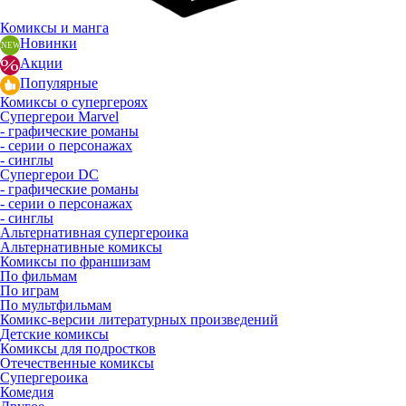
Комиксы и манга
Новинки
Акции
Популярные
Комиксы о супергероях
Супергерои Marvel
- графические романы
- серии о персонажах
- синглы
Супергерои DC
- графические романы
- серии о персонажах
- синглы
Альтернативная супергероика
Альтернативные комиксы
Комиксы по франшизам
По фильмам
По играм
По мультфильмам
Комикс-версии литературных произведений
Детские комиксы
Комиксы для подростков
Отечественные комиксы
Супергероика
Комедия