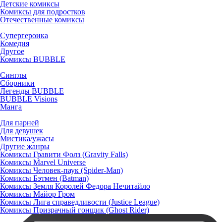
Детские комиксы
Комиксы для подростков
Отечественные комиксы
Супергероика
Комедия
Другое
Комиксы BUBBLE
Синглы
Сборники
Легенды BUBBLE
BUBBLE Visions
Манга
Для парней
Для девушек
Мистика/ужасы
Другие жанры
Комиксы Гравити Фолз (Gravity Falls)
Комиксы Marvel Universe
Комиксы Человек-паук (Spider-Man)
Комиксы Бэтмен (Batman)
Комиксы Земля Королей Федора Нечитайло
Комиксы Майор Гром
Комиксы Лига справедливости (Justice League)
Комиксы Призрачный гонщик (Ghost Rider)