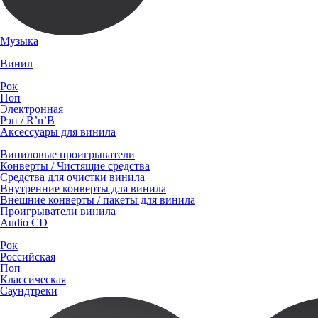
Музыка
Винил
Рок
Поп
Электронная
Рэп / R’n’B
Аксессуары для винила
Виниловые проигрыватели
Конверты / Чистящие средства
Средства для очистки винила
Внутренние конверты для винила
Внешние конверты / пакеты для винила
Проигрыватели винила
Audio CD
Рок
Российская
Поп
Классическая
Саундтреки