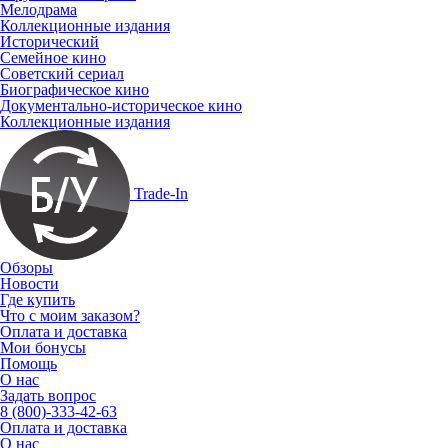
Мелодрама
Коллекционные издания
Исторический
Семейное кино
Советский сериал
Биографическое кино
Документально-историческое кино
Коллекционные издания
Trade-In
Обзоры
Новости
Где купить
Что с моим заказом?
Оплата и доставка
Мои бонусы
Помощь
О нас
Задать вопрос
8 (800)-333-42-63
Оплата и доставка
О нас