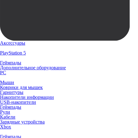
Аксессуары
PlayStation 5
Геймпады
Дополнительное оборудование
PC
Мыши
Коврики для мышек
Гарнитуры
Накопители информации
USB-накопители
Геймпады
Рули
Кабели
Зарядные устройства
Xbox
Геймпады