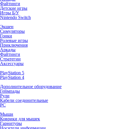
Файтинги
Детские игры
Игры Б/У
Nintendo Switch
Экшен
Симуляторы
Гонки
Ролевые игры
Приключения
Аркады
Файтинги
Стратегии
Аксессуары
PlayStation 5
PlayStation 4
Дополнительное оборудование
Геймпады
Рули
Кабели соединительные
PC
Мыши
Коврики для мышек
Гарнитуры
Носители информации