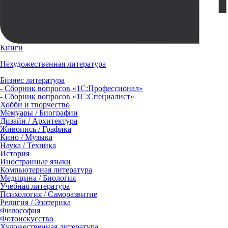
Книги
Нехудожественная литература
Бизнес литература
- Сборник вопросов «1С:Профессионал»
- Сборник вопросов «1С:Специалист»
Хобби и творчество
Мемуары / Биографии
Дизайн / Архитектура
Живопись / Графика
Кино / Музыка
Наука / Техника
История
Иностранные языки
Компьютерная литература
Медицина / Биология
Учебная литература
Психология / Саморазвитие
Религия / Эзотерика
Философия
Фотоискусство
Художественная литература