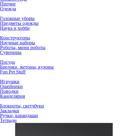
Прочие
Одежда
Головные уборы
Предметы одежды
Наука и хобби
Конструкторы
Научные наборы
Роботы, мини роботы
Сувениры
Посуда
Брелоки, жетоны, кулоны
Fun Pet Stuff
Игрушки
Ошейники
Поводки
Канцелярия
Блокноты, скетчбуки
Закладки
Ручки, карандаши
Тетради