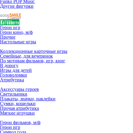
Funko POP Music
Другие фигурки
Герои игр
Герои кино, м/ф
Прочие
Настольные игры
Коллекционные карточные игры
Семейные, для вечеринок
По мотивам фильмов, игр, книг
В дорогу
Игры для детей
Головоломки
Атрибутика
Аксессуары героев
Светильники
Плакаты, значки, наклейки
Сумки, кошельки
Прочая атрибутика
Мягкие игрушки
Герои фильмов, м/ф
Герои игр
Символ года