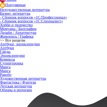
Популярные
Нехудожественная литература
Бизнес литература
- Сборник вопросов «1С:Профессионал»
- Сборник вопросов «1С:Специалист»
Хобби и творчество
Мемуары / Биографии
Дизайн / Архитектура
Живопись / Графика
>> Все разделы
Артбуки, энциклопедии
Артбуки
Гайды
Энциклопедии
Комиксы
Супергероика
Манга
Манга
Ранобэ
Художественная литература
Фантастика / Фэнтези
Детская литература
Обзоры и рецензии