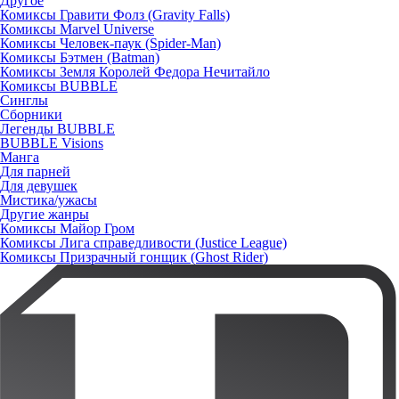
Другое
Комиксы Гравити Фолз (Gravity Falls)
Комиксы Marvel Universe
Комиксы Человек-паук (Spider-Man)
Комиксы Бэтмен (Batman)
Комиксы Земля Королей Федора Нечитайло
Комиксы BUBBLE
Синглы
Сборники
Легенды BUBBLE
BUBBLE Visions
Манга
Для парней
Для девушек
Мистика/ужасы
Другие жанры
Комиксы Майор Гром
Комиксы Лига справедливости (Justice League)
Комиксы Призрачный гонщик (Ghost Rider)