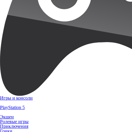
Игры и консоли
PlayStation 5
Экшен
Ролевые игры
Приключения
Гонки