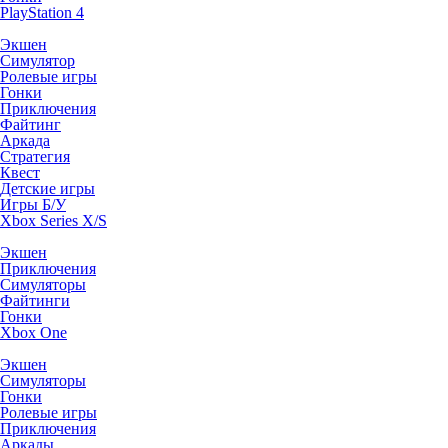
PlayStation 4
Экшен
Симулятор
Ролевые игры
Гонки
Приключения
Файтинг
Аркада
Стратегия
Квест
Детские игры
Игры Б/У
Xbox Series X/S
Экшен
Приключения
Симуляторы
Файтинги
Гонки
Xbox One
Экшен
Симуляторы
Гонки
Ролевые игры
Приключения
Аркады