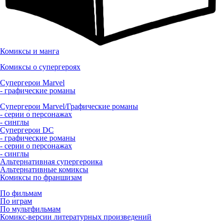
Комиксы и манга
Комиксы о супергероях
Супергерои Marvel
- графические романы
Супергерои Marvel/Графические романы
- серии о персонажах
- синглы
Супергерои DC
- графические романы
- серии о персонажах
- синглы
Альтернативная супергероика
Альтернативные комиксы
Комиксы по франшизам
По фильмам
По играм
По мультфильмам
Комикс-версии литературных произведений