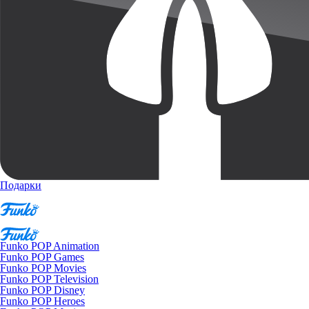
Подарки
Funko POP Animation
Funko POP Games
Funko POP Movies
Funko POP Television
Funko POP Disney
Funko POP Heroes