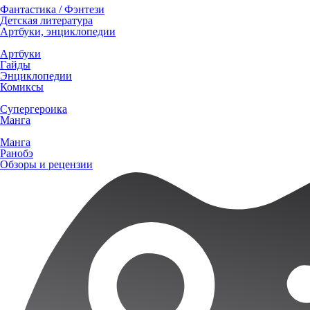
Фантастика / Фэнтези
Детская литература
Артбуки, энциклопедии
Артбуки
Гайды
Энциклопедии
Комиксы
Супергероика
Манга
Манга
Ранобэ
Обзоры и рецензии