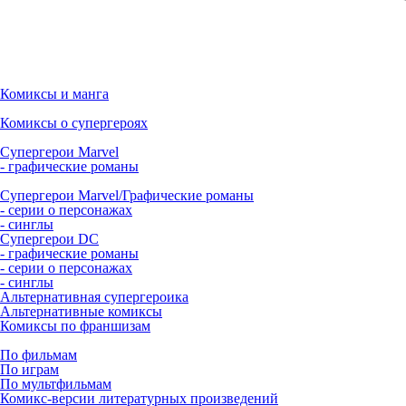
Комиксы и манга
Комиксы о супергероях
Супергерои Marvel
- графические романы
Супергерои Marvel/Графические романы
- серии о персонажах
- синглы
Супергерои DC
- графические романы
- серии о персонажах
- синглы
Альтернативная супергероика
Альтернативные комиксы
Комиксы по франшизам
По фильмам
По играм
По мультфильмам
Комикс-версии литературных произведений