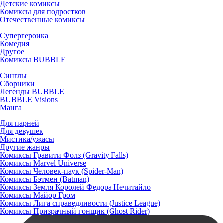
Детские комиксы
Комиксы для подростков
Отечественные комиксы
Супергероика
Комедия
Другое
Комиксы BUBBLE
Синглы
Сборники
Легенды BUBBLE
BUBBLE Visions
Манга
Для парней
Для девушек
Мистика/ужасы
Другие жанры
Комиксы Гравити Фолз (Gravity Falls)
Комиксы Marvel Universe
Комиксы Человек-паук (Spider-Man)
Комиксы Бэтмен (Batman)
Комиксы Земля Королей Федора Нечитайло
Комиксы Майор Гром
Комиксы Лига справедливости (Justice League)
Комиксы Призрачный гонщик (Ghost Rider)