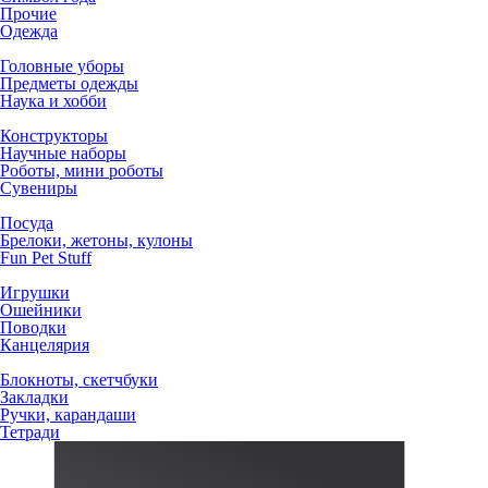
Прочие
Одежда
Головные уборы
Предметы одежды
Наука и хобби
Конструкторы
Научные наборы
Роботы, мини роботы
Сувениры
Посуда
Брелоки, жетоны, кулоны
Fun Pet Stuff
Игрушки
Ошейники
Поводки
Канцелярия
Блокноты, скетчбуки
Закладки
Ручки, карандаши
Тетради