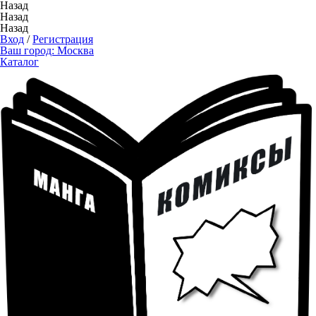
Назад
Назад
Назад
Вход
/
Регистрация
Ваш город:
Москва
Каталог