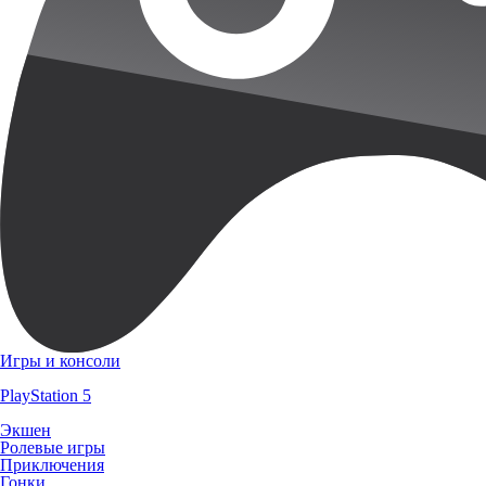
Игры и консоли
PlayStation 5
Экшен
Ролевые игры
Приключения
Гонки