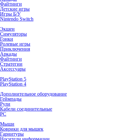
Файтинги
Детские игры
Игры Б/У
Nintendo Switch
Экшен
Симуляторы
Гонки
Ролевые игры
Приключения
Аркады
Файтинги
Стратегии
Аксессуары
PlayStation 5
PlayStation 4
Дополнительное оборудование
Геймпады
Рули
Кабели соединительные
PC
Мыши
Коврики для мышек
Гарнитуры
Носители информации