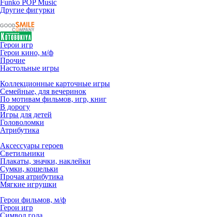
Funko POP Music
Другие фигурки
Герои игр
Герои кино, м/ф
Прочие
Настольные игры
Коллекционные карточные игры
Семейные, для вечеринок
По мотивам фильмов, игр, книг
В дорогу
Игры для детей
Головоломки
Атрибутика
Аксессуары героев
Светильники
Плакаты, значки, наклейки
Сумки, кошельки
Прочая атрибутика
Мягкие игрушки
Герои фильмов, м/ф
Герои игр
Символ года