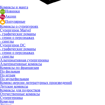
Комиксы и манга
Новинки
Акции
Популярные
Комиксы о супергероях
Супергерои Marvel
- графические романы
- серии о персонажах
- синглы
Супергерои DC
- графические романы
- серии о персонажах
- синглы
Альтернативная супергероика
Альтернативные комиксы
Комиксы по франшизам
По фильмам
По играм
По мультфильмам
Комикс-версии литературных произведений
Детские комиксы
Комиксы для подростков
Отечественные комиксы
Супергероика
Комедия