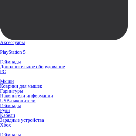
Аксессуары
PlayStation 5
Геймпады
Дополнительное оборудование
PC
Мыши
Коврики для мышек
Гарнитуры
Накопители информации
USB-накопители
Геймпады
Рули
Кабели
Зарядные устройства
Xbox
Геймпады