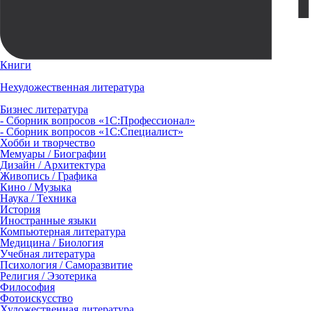
Книги
Нехудожественная литература
Бизнес литература
- Сборник вопросов «1С:Профессионал»
- Сборник вопросов «1С:Специалист»
Хобби и творчество
Мемуары / Биографии
Дизайн / Архитектура
Живопись / Графика
Кино / Музыка
Наука / Техника
История
Иностранные языки
Компьютерная литература
Медицина / Биология
Учебная литература
Психология / Саморазвитие
Религия / Эзотерика
Философия
Фотоискусство
Художественная литература