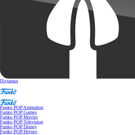
Подарки
Funko POP Animation
Funko POP Games
Funko POP Movies
Funko POP Television
Funko POP Disney
Funko POP Heroes