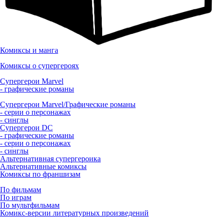
Комиксы и манга
Комиксы о супергероях
Супергерои Marvel
- графические романы
Супергерои Marvel/Графические романы
- серии о персонажах
- синглы
Супергерои DC
- графические романы
- серии о персонажах
- синглы
Альтернативная супергероика
Альтернативные комиксы
Комиксы по франшизам
По фильмам
По играм
По мультфильмам
Комикс-версии литературных произведений