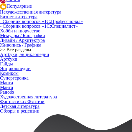
Популярные
Нехудожественная литература
Бизнес литература
- Сборник вопросов «1С:Профессионал»
- Сборник вопросов «1С:Специалист»
Хобби и творчество
Мемуары / Биографии
Дизайн / Архитектура
Живопись / Графика
>> Все разделы
Артбуки, энциклопедии
Артбуки
Гайды
Энциклопедии
Комиксы
Супергероика
Манга
Манга
Ранобэ
Художественная литература
Фантастика / Фэнтези
Детская литература
Обзоры и рецензии