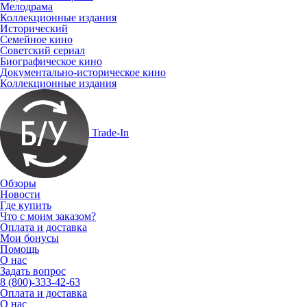
Мелодрама
Коллекционные издания
Исторический
Семейное кино
Советский сериал
Биографическое кино
Документально-историческое кино
Коллекционные издания
Trade-In
Обзоры
Новости
Где купить
Что с моим заказом?
Оплата и доставка
Мои бонусы
Помощь
О нас
Задать вопрос
8 (800)-333-42-63
Оплата и доставка
О нас