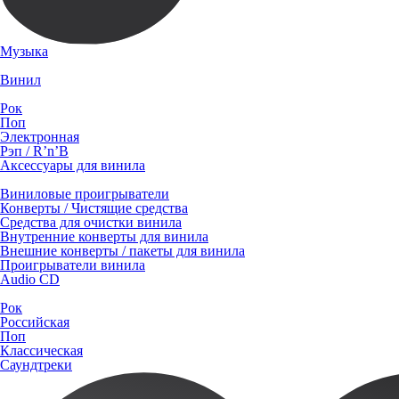
Музыка
Винил
Рок
Поп
Электронная
Рэп / R’n’B
Аксессуары для винила
Виниловые проигрыватели
Конверты / Чистящие средства
Средства для очистки винила
Внутренние конверты для винила
Внешние конверты / пакеты для винила
Проигрыватели винила
Audio CD
Рок
Российская
Поп
Классическая
Саундтреки