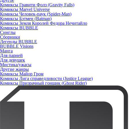
Другое
Комиксы Гравити Фолз (Gravity Falls)
Комиксы Marvel Universe
Комиксы Человек-паук (Spider-Man)
Комиксы Бэтмен (Batman)
Комиксы Земля Королей Федора Нечитайло
Комиксы BUBBLE
Синглы
Сборники
Легенды BUBBLE
BUBBLE Visions
Манга
Для парней
Для девушек
Мистика/ужасы
Другие жанры
Комиксы Майор Гром
Комиксы Лига справедливости (Justice League)
Комиксы Призрачный гонщик (Ghost Rider)