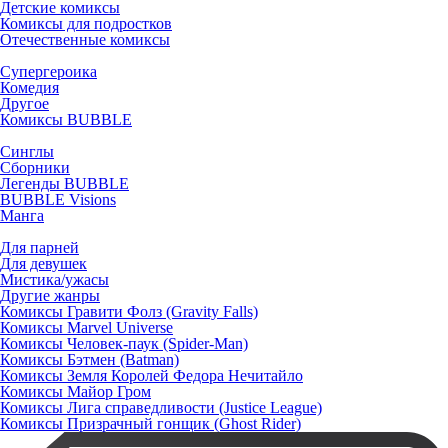
Детские комиксы
Комиксы для подростков
Отечественные комиксы
Супергероика
Комедия
Другое
Комиксы BUBBLE
Синглы
Сборники
Легенды BUBBLE
BUBBLE Visions
Манга
Для парней
Для девушек
Мистика/ужасы
Другие жанры
Комиксы Гравити Фолз (Gravity Falls)
Комиксы Marvel Universe
Комиксы Человек-паук (Spider-Man)
Комиксы Бэтмен (Batman)
Комиксы Земля Королей Федора Нечитайло
Комиксы Майор Гром
Комиксы Лига справедливости (Justice League)
Комиксы Призрачный гонщик (Ghost Rider)