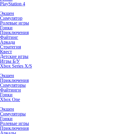
PlayStation 4
Экшен
Симулятор
Ролевые игры
Гонки
Приключения
Файтинг
Аркада
Стратегия
Квест
Детские игры
Игры Б/У
Xbox Series X/S
Экшен
Приключения
Симуляторы
Файтинги
Гонки
Xbox One
Экшен
Симуляторы
Гонки
Ролевые игры
Приключения
Аркады