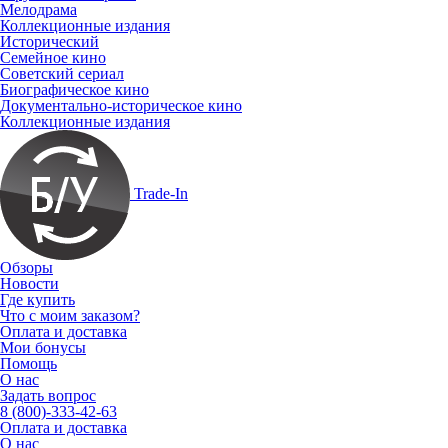
Мелодрама
Коллекционные издания
Исторический
Семейное кино
Советский сериал
Биографическое кино
Документально-историческое кино
Коллекционные издания
Trade-In
Обзоры
Новости
Где купить
Что с моим заказом?
Оплата и доставка
Мои бонусы
Помощь
О нас
Задать вопрос
8 (800)-333-42-63
Оплата и доставка
О нас