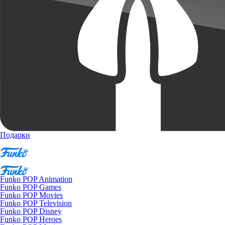
Подарки
Funko POP Animation
Funko POP Games
Funko POP Movies
Funko POP Television
Funko POP Disney
Funko POP Heroes