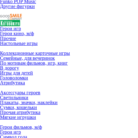
Funko POP Music
Другие фигурки
Герои игр
Герои кино, м/ф
Прочие
Настольные игры
Коллекционные карточные игры
Семейные, для вечеринок
По мотивам фильмов, игр, книг
В дорогу
Игры для детей
Головоломки
Атрибутика
Аксессуары героев
Светильники
Плакаты, значки, наклейки
Сумки, кошельки
Прочая атрибутика
Мягкие игрушки
Герои фильмов, м/ф
Герои игр
Символ года