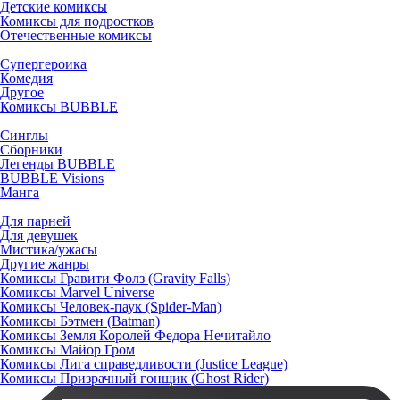
Детские комиксы
Комиксы для подростков
Отечественные комиксы
Супергероика
Комедия
Другое
Комиксы BUBBLE
Синглы
Сборники
Легенды BUBBLE
BUBBLE Visions
Манга
Для парней
Для девушек
Мистика/ужасы
Другие жанры
Комиксы Гравити Фолз (Gravity Falls)
Комиксы Marvel Universe
Комиксы Человек-паук (Spider-Man)
Комиксы Бэтмен (Batman)
Комиксы Земля Королей Федора Нечитайло
Комиксы Майор Гром
Комиксы Лига справедливости (Justice League)
Комиксы Призрачный гонщик (Ghost Rider)