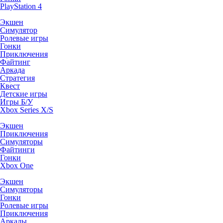
PlayStation 4
Экшен
Симулятор
Ролевые игры
Гонки
Приключения
Файтинг
Аркада
Стратегия
Квест
Детские игры
Игры Б/У
Xbox Series X/S
Экшен
Приключения
Симуляторы
Файтинги
Гонки
Xbox One
Экшен
Симуляторы
Гонки
Ролевые игры
Приключения
Аркады