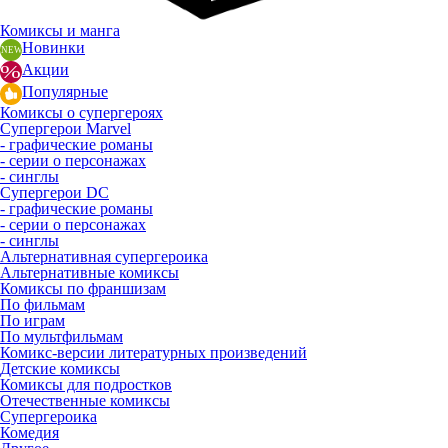
Комиксы и манга
Новинки
Акции
Популярные
Комиксы о супергероях
Супергерои Marvel
- графические романы
- серии о персонажах
- синглы
Супергерои DC
- графические романы
- серии о персонажах
- синглы
Альтернативная супергероика
Альтернативные комиксы
Комиксы по франшизам
По фильмам
По играм
По мультфильмам
Комикс-версии литературных произведений
Детские комиксы
Комиксы для подростков
Отечественные комиксы
Супергероика
Комедия