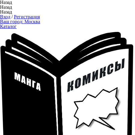
Назад
Назад
Назад
Вход
/
Регистрация
Ваш город:
Москва
Каталог