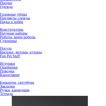
Прочие
Одежда
Головные уборы
Предметы одежды
Наука и хобби
Конструкторы
Научные наборы
Роботы, мини роботы
Сувениры
Посуда
Брелоки, жетоны, кулоны
Fun Pet Stuff
Игрушки
Ошейники
Поводки
Канцелярия
Блокноты, скетчбуки
Закладки
Ручки, карандаши
Тетради