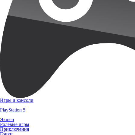
Игры и консоли
PlayStation 5
Экшен
Ролевые игры
Приключения
Гонки