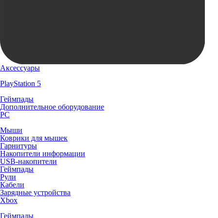
Аксессуары
PlayStation 5
Геймпады
Дополнительное оборудование
PC
Мыши
Коврики для мышек
Гарнитуры
Накопители информации
USB-накопители
Геймпады
Рули
Кабели
Зарядные устройства
Xbox
Геймпады