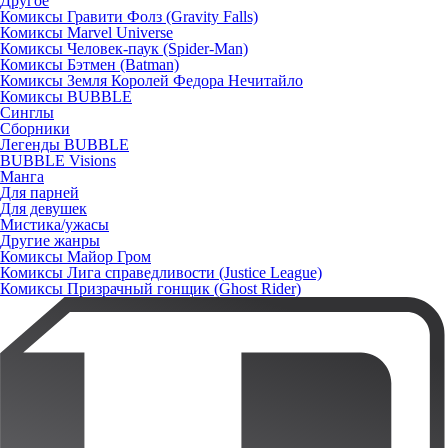
Другое
Комиксы Гравити Фолз (Gravity Falls)
Комиксы Marvel Universe
Комиксы Человек-паук (Spider-Man)
Комиксы Бэтмен (Batman)
Комиксы Земля Королей Федора Нечитайло
Комиксы BUBBLE
Синглы
Сборники
Легенды BUBBLE
BUBBLE Visions
Манга
Для парней
Для девушек
Мистика/ужасы
Другие жанры
Комиксы Майор Гром
Комиксы Лига справедливости (Justice League)
Комиксы Призрачный гонщик (Ghost Rider)