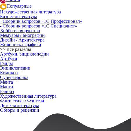
Популярные
Нехудожественная литература
Бизнес литература
- Сборник вопросов «1С:Профессионал»
- Сборник вопросов «1С:Специалист»
Хобби и творчество
Мемуары / Биографии
Дизайн / Архитектура
Живопись / Графика
>> Все разделы
Артбуки, энциклопедии
Артбуки
Гайды
Энциклопедии
Комиксы
Супергероика
Манга
Манга
Ранобэ
Художественная литература
Фантастика / Фэнтези
Детская литература
Обзоры и рецензии