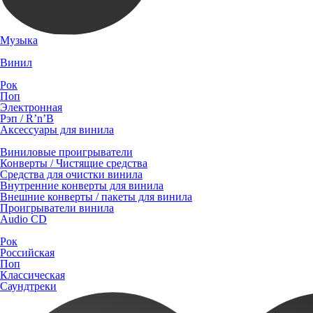
Музыка
Винил
Рок
Поп
Электронная
Рэп / R’n’B
Аксессуары для винила
Виниловые проигрыватели
Конверты / Чистящие средства
Средства для очистки винила
Внутренние конверты для винила
Внешние конверты / пакеты для винила
Проигрыватели винила
Audio CD
Рок
Российская
Поп
Классическая
Саундтреки