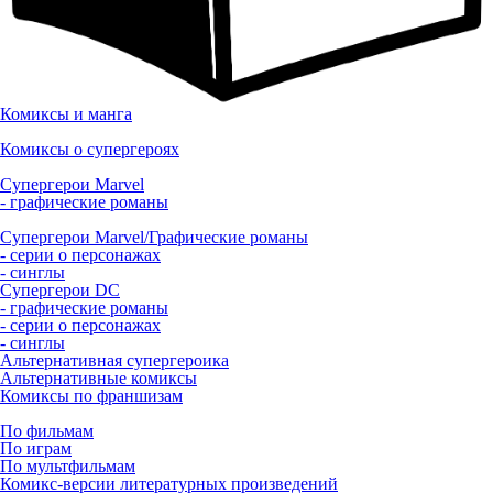
Комиксы и манга
Комиксы о супергероях
Супергерои Marvel
- графические романы
Супергерои Marvel/Графические романы
- серии о персонажах
- синглы
Супергерои DC
- графические романы
- серии о персонажах
- синглы
Альтернативная супергероика
Альтернативные комиксы
Комиксы по франшизам
По фильмам
По играм
По мультфильмам
Комикс-версии литературных произведений