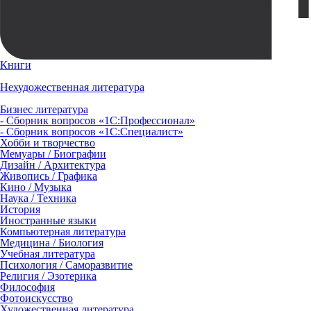
Книги
Нехудожественная литература
Бизнес литература
- Сборник вопросов «1С:Профессионал»
- Сборник вопросов «1С:Специалист»
Хобби и творчество
Мемуары / Биографии
Дизайн / Архитектура
Живопись / Графика
Кино / Музыка
Наука / Техника
История
Иностранные языки
Компьютерная литература
Медицина / Биология
Учебная литература
Психология / Саморазвитие
Религия / Эзотерика
Философия
Фотоискусство
Художественная литература