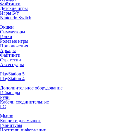
Файтинги
Детские игры
Игры Б/У
Nintendo Switch
Экшен
Симуляторы
Гонки
Ролевые игры
Приключения
Аркады
Файтинги
Стратегии
Аксессуары
PlayStation 5
PlayStation 4
Дополнительное оборудование
Геймпады
Рули
Кабели соединительные
PC
Мыши
Коврики для мышек
Гарнитуры
Носители информации