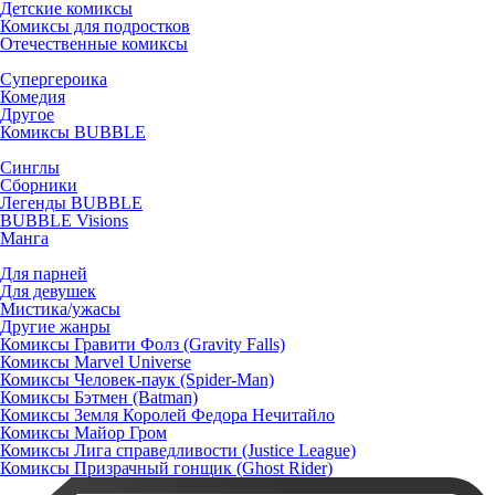
Детские комиксы
Комиксы для подростков
Отечественные комиксы
Супергероика
Комедия
Другое
Комиксы BUBBLE
Синглы
Сборники
Легенды BUBBLE
BUBBLE Visions
Манга
Для парней
Для девушек
Мистика/ужасы
Другие жанры
Комиксы Гравити Фолз (Gravity Falls)
Комиксы Marvel Universe
Комиксы Человек-паук (Spider-Man)
Комиксы Бэтмен (Batman)
Комиксы Земля Королей Федора Нечитайло
Комиксы Майор Гром
Комиксы Лига справедливости (Justice League)
Комиксы Призрачный гонщик (Ghost Rider)