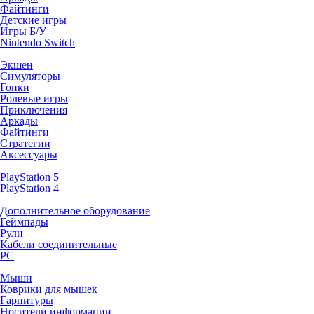
Файтинги
Детские игры
Игры Б/У
Nintendo Switch
Экшен
Симуляторы
Гонки
Ролевые игры
Приключения
Аркады
Файтинги
Стратегии
Аксессуары
PlayStation 5
PlayStation 4
Дополнительное оборудование
Геймпады
Рули
Кабели соединительные
PC
Мыши
Коврики для мышек
Гарнитуры
Носители информации