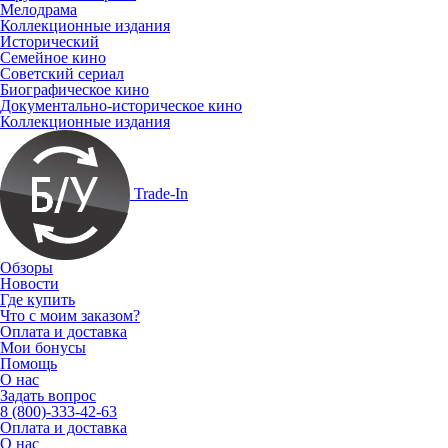
Мелодрама
Коллекционные издания
Исторический
Семейное кино
Советский сериал
Биографическое кино
Документально-историческое кино
Коллекционные издания
Trade-In
Обзоры
Новости
Где купить
Что с моим заказом?
Оплата и доставка
Мои бонусы
Помощь
О нас
Задать вопрос
8 (800)-333-42-63
Оплата и доставка
О нас