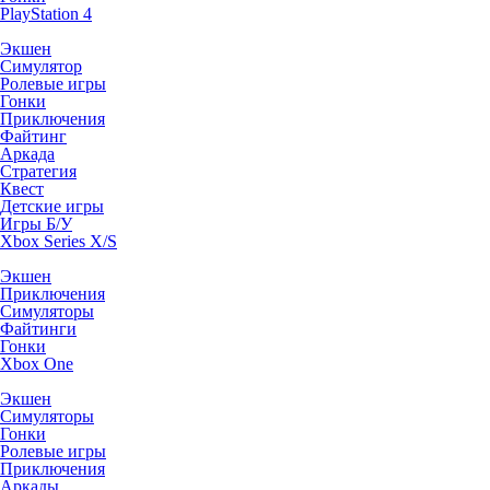
PlayStation 4
Экшен
Симулятор
Ролевые игры
Гонки
Приключения
Файтинг
Аркада
Стратегия
Квест
Детские игры
Игры Б/У
Xbox Series X/S
Экшен
Приключения
Симуляторы
Файтинги
Гонки
Xbox One
Экшен
Симуляторы
Гонки
Ролевые игры
Приключения
Аркады