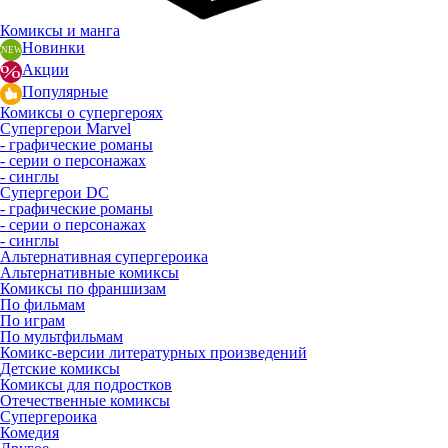
Комиксы и манга
Новинки
Акции
Популярные
Комиксы о супергероях
Супергерои Marvel
- графические романы
- серии о персонажах
- синглы
Супергерои DC
- графические романы
- серии о персонажах
- синглы
Альтернативная супергероика
Альтернативные комиксы
Комиксы по франшизам
По фильмам
По играм
По мультфильмам
Комикс-версии литературных произведений
Детские комиксы
Комиксы для подростков
Отечественные комиксы
Супергероика
Комедия