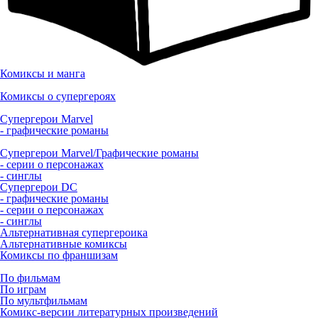
Комиксы и манга
Комиксы о супергероях
Супергерои Marvel
- графические романы
Супергерои Marvel/Графические романы
- серии о персонажах
- синглы
Супергерои DC
- графические романы
- серии о персонажах
- синглы
Альтернативная супергероика
Альтернативные комиксы
Комиксы по франшизам
По фильмам
По играм
По мультфильмам
Комикс-версии литературных произведений