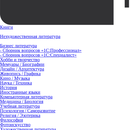
Книги
Нехудожественная литература
Бизнес литература
- Сборник вопросов «1С:Профессионал»
- Сборник вопросов «1С:Специалист»
Хобби и творчество
Мемуары / Биографии
Дизайн / Архитектура
Живопись / Графика
Кино / Музыка
Наука / Техника
История
Иностранные языки
Компьютерная литература
Медицина / Биология
Учебная литература
Психология / Саморазвитие
Религия / Эзотерика
Философия
Фотоискусство
Художественная литература