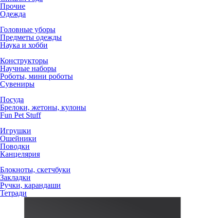
Прочие
Одежда
Головные уборы
Предметы одежды
Наука и хобби
Конструкторы
Научные наборы
Роботы, мини роботы
Сувениры
Посуда
Брелоки, жетоны, кулоны
Fun Pet Stuff
Игрушки
Ошейники
Поводки
Канцелярия
Блокноты, скетчбуки
Закладки
Ручки, карандаши
Тетради