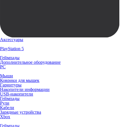
Аксессуары
PlayStation 5
Геймпады
Дополнительное оборудование
PC
Мыши
Коврики для мышек
Гарнитуры
Накопители информации
USB-накопители
Геймпады
Рули
Кабели
Зарядные устройства
Xbox
Геймпады