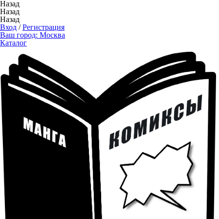
Назад
Назад
Назад
Вход
/
Регистрация
Ваш город:
Москва
Каталог