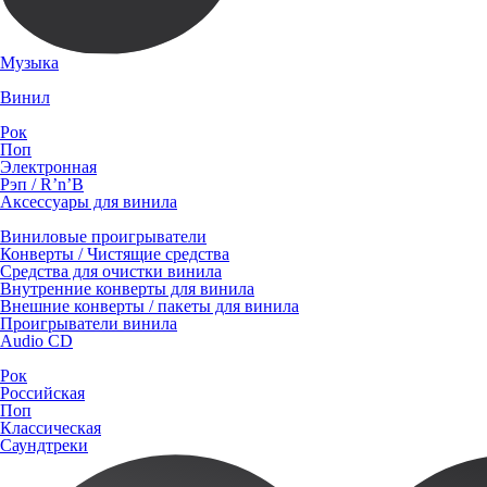
Музыка
Винил
Рок
Поп
Электронная
Рэп / R’n’B
Аксессуары для винила
Виниловые проигрыватели
Конверты / Чистящие средства
Средства для очистки винила
Внутренние конверты для винила
Внешние конверты / пакеты для винила
Проигрыватели винила
Audio CD
Рок
Российская
Поп
Классическая
Саундтреки