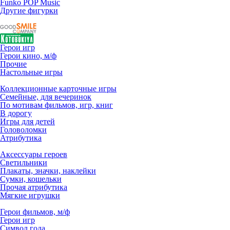
Funko POP Music
Другие фигурки
Герои игр
Герои кино, м/ф
Прочие
Настольные игры
Коллекционные карточные игры
Семейные, для вечеринок
По мотивам фильмов, игр, книг
В дорогу
Игры для детей
Головоломки
Атрибутика
Аксессуары героев
Светильники
Плакаты, значки, наклейки
Сумки, кошельки
Прочая атрибутика
Мягкие игрушки
Герои фильмов, м/ф
Герои игр
Символ года