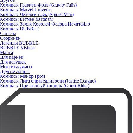
Другое
Комиксы Гравити Фолз (Gravity Falls)
Комиксы Marvel Universe
Комиксы Человек-паук (Spider-Man)
Комиксы Бэтмен (Batman)
Комиксы Земля Королей Федора Нечитайло
Комиксы BUBBLE
Синглы
Сборники
Легенды BUBBLE
BUBBLE Visions
Манга
Для парней
Для девушек
Мистика/ужасы
Другие жанры
Комиксы Майор Гром
Комиксы Лига справедливости (Justice League)
Комиксы Призрачный гонщик (Ghost Rider)