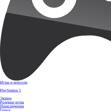
Игры и консоли
PlayStation 5
Экшен
Ролевые игры
Приключения
Гонки