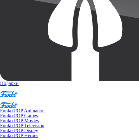
Подарки
Funko POP Animation
Funko POP Games
Funko POP Movies
Funko POP Television
Funko POP Disney
Funko POP Heroes