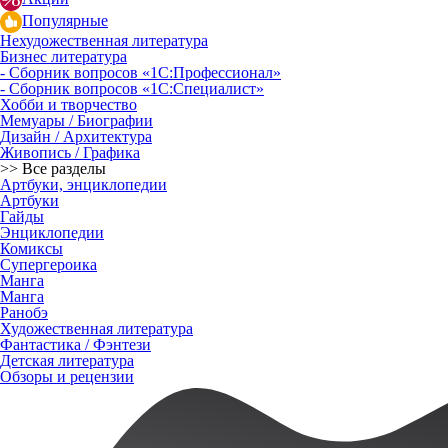
Популярные
Нехудожественная литература
Бизнес литература
- Сборник вопросов «1С:Профессионал»
- Сборник вопросов «1С:Специалист»
Хобби и творчество
Мемуары / Биографии
Дизайн / Архитектура
Живопись / Графика
>> Все разделы
Артбуки, энциклопедии
Артбуки
Гайды
Энциклопедии
Комиксы
Супергероика
Манга
Манга
Ранобэ
Художественная литература
Фантастика / Фэнтези
Детская литература
Обзоры и рецензии