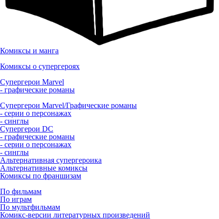
Комиксы и манга
Комиксы о супергероях
Супергерои Marvel
- графические романы
Супергерои Marvel/Графические романы
- серии о персонажах
- синглы
Супергерои DC
- графические романы
- серии о персонажах
- синглы
Альтернативная супергероика
Альтернативные комиксы
Комиксы по франшизам
По фильмам
По играм
По мультфильмам
Комикс-версии литературных произведений