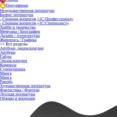
Популярные
Нехудожественная литература
Бизнес литература
- Сборник вопросов «1С:Профессионал»
- Сборник вопросов «1С:Специалист»
Хобби и творчество
Мемуары / Биографии
Дизайн / Архитектура
Живопись / Графика
>> Все разделы
Артбуки, энциклопедии
Артбуки
Гайды
Энциклопедии
Комиксы
Супергероика
Манга
Манга
Ранобэ
Художественная литература
Фантастика / Фэнтези
Детская литература
Обзоры и рецензии