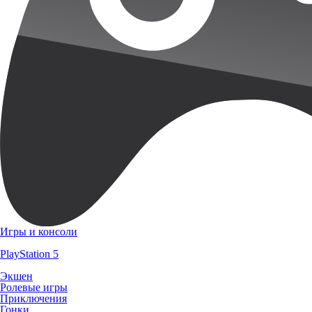
Игры и консоли
PlayStation 5
Экшен
Ролевые игры
Приключения
Гонки