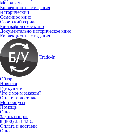
Мелодрама
Коллекционные издания
Исторический
Семейное кино
Советский сериал
Биографическое кино
Документально-историческое кино
Коллекционные издания
Trade-In
Обзоры
Новости
Где купить
Что с моим заказом?
Оплата и доставка
Мои бонусы
Помощь
О нас
Задать вопрос
8 (800)-333-42-63
Оплата и доставка
О нас