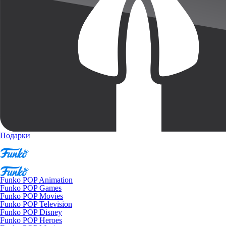
Подарки
Funko POP Animation
Funko POP Games
Funko POP Movies
Funko POP Television
Funko POP Disney
Funko POP Heroes