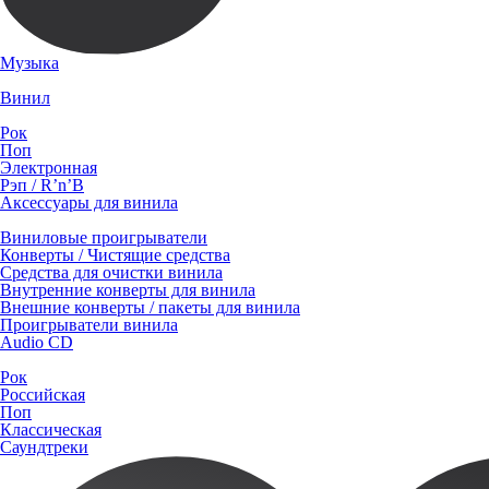
Музыка
Винил
Рок
Поп
Электронная
Рэп / R’n’B
Аксессуары для винила
Виниловые проигрыватели
Конверты / Чистящие средства
Средства для очистки винила
Внутренние конверты для винила
Внешние конверты / пакеты для винила
Проигрыватели винила
Audio CD
Рок
Российская
Поп
Классическая
Саундтреки