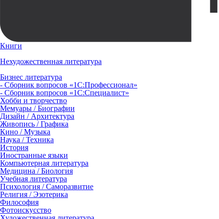
Книги
Нехудожественная литература
Бизнес литература
- Сборник вопросов «1С:Профессионал»
- Сборник вопросов «1С:Специалист»
Хобби и творчество
Мемуары / Биографии
Дизайн / Архитектура
Живопись / Графика
Кино / Музыка
Наука / Техника
История
Иностранные языки
Компьютерная литература
Медицина / Биология
Учебная литература
Психология / Саморазвитие
Религия / Эзотерика
Философия
Фотоискусство
Художественная литература