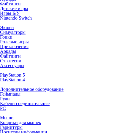
Файтинги
Детские игры
Игры Б/У
Nintendo Switch
Экшен
Симуляторы
Гонки
Ролевые игры
Приключения
Аркады
Файтинги
Стратегии
Аксессуары
PlayStation 5
PlayStation 4
Дополнительное оборудование
Геймпады
Рули
Кабели соединительные
PC
Мыши
Коврики для мышек
Гарнитуры
Носители информации