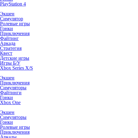
PlayStation 4
Экшен
Симулятор
Ролевые игры
Гонки
Приключения
Файтинг
Аркада
Стратегия
Квест
Детские игры
Игры Б/У
Xbox Series X/S
Экшен
Приключения
Симуляторы
Файтинги
Гонки
Xbox One
Экшен
Симуляторы
Гонки
Ролевые игры
Приключения
Аркады