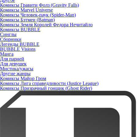
Другое
Комиксы Гравити Фолз (Gravity Falls)
Комиксы Marvel Universe
Комиксы Человек-паук (Spider-Man)
Комиксы Бэтмен (Batman)
Комиксы Земля Королей Федора Нечитайло
Комиксы BUBBLE
Синглы
Сборники
Легенды BUBBLE
BUBBLE Visions
Манга
Для парней
Для девушек
Мистика/ужасы
Другие жанры
Комиксы Майор Гром
Комиксы Лига справедливости (Justice League)
Комиксы Призрачный гонщик (Ghost Rider)