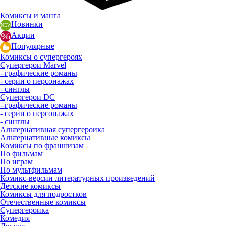
Комиксы и манга
Новинки
Акции
Популярные
Комиксы о супергероях
Супергерои Marvel
- графические романы
- серии о персонажах
- синглы
Супергерои DC
- графические романы
- серии о персонажах
- синглы
Альтернативная супергероика
Альтернативные комиксы
Комиксы по франшизам
По фильмам
По играм
По мультфильмам
Комикс-версии литературных произведений
Детские комиксы
Комиксы для подростков
Отечественные комиксы
Супергероика
Комедия