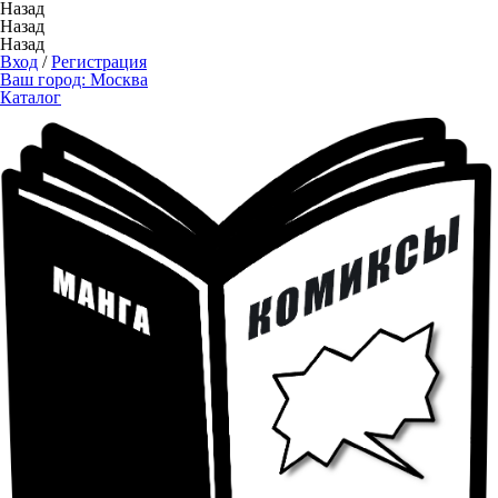
Назад
Назад
Назад
Вход
/
Регистрация
Ваш город:
Москва
Каталог