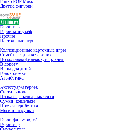
Funko POP Music
Другие фигурки
Герои игр
Герои кино, м/ф
Прочие
Настольные игры
Коллекционные карточные игры
Семейные, для вечеринок
По мотивам фильмов, игр, книг
В дорогу
Игры для детей
Головоломки
Атрибутика
Аксессуары героев
Светильники
Плакаты, значки, наклейки
Сумки, кошельки
Прочая атрибутика
Мягкие игрушки
Герои фильмов, м/ф
Герои игр
Символ года