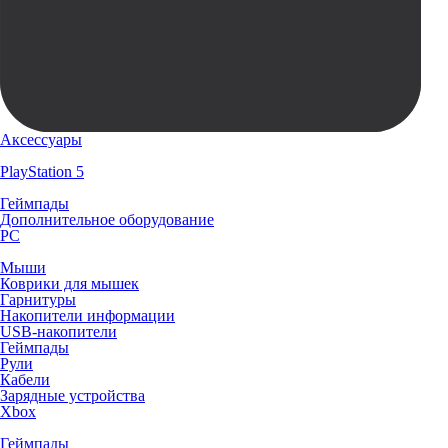
Аксессуары
PlayStation 5
Геймпады
Дополнительное оборудование
PC
Мыши
Коврики для мышек
Гарнитуры
Накопители информации
USB-накопители
Геймпады
Рули
Кабели
Зарядные устройства
Xbox
Геймпады