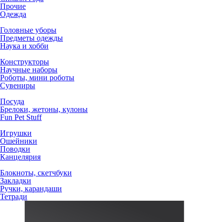
Прочие
Одежда
Головные уборы
Предметы одежды
Наука и хобби
Конструкторы
Научные наборы
Роботы, мини роботы
Сувениры
Посуда
Брелоки, жетоны, кулоны
Fun Pet Stuff
Игрушки
Ошейники
Поводки
Канцелярия
Блокноты, скетчбуки
Закладки
Ручки, карандаши
Тетради