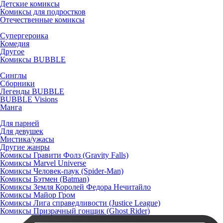
Детские комиксы
Комиксы для подростков
Отечественные комиксы
Супергероика
Комедия
Другое
Комиксы BUBBLE
Синглы
Сборники
Легенды BUBBLE
BUBBLE Visions
Манга
Для парней
Для девушек
Мистика/ужасы
Другие жанры
Комиксы Гравити Фолз (Gravity Falls)
Комиксы Marvel Universe
Комиксы Человек-паук (Spider-Man)
Комиксы Бэтмен (Batman)
Комиксы Земля Королей Федора Нечитайло
Комиксы Майор Гром
Комиксы Лига справедливости (Justice League)
Комиксы Призрачный гонщик (Ghost Rider)