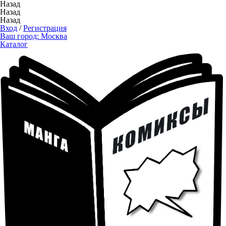
Назад
Назад
Назад
Вход
/
Регистрация
Ваш город:
Москва
Каталог