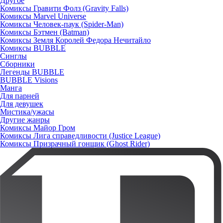
Другое
Комиксы Гравити Фолз (Gravity Falls)
Комиксы Marvel Universe
Комиксы Человек-паук (Spider-Man)
Комиксы Бэтмен (Batman)
Комиксы Земля Королей Федора Нечитайло
Комиксы BUBBLE
Синглы
Сборники
Легенды BUBBLE
BUBBLE Visions
Манга
Для парней
Для девушек
Мистика/ужасы
Другие жанры
Комиксы Майор Гром
Комиксы Лига справедливости (Justice League)
Комиксы Призрачный гонщик (Ghost Rider)