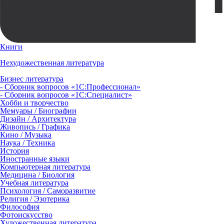
Книги
Нехудожественная литература
Бизнес литература
- Сборник вопросов «1С:Профессионал»
- Сборник вопросов «1С:Специалист»
Хобби и творчество
Мемуары / Биографии
Дизайн / Архитектура
Живопись / Графика
Кино / Музыка
Наука / Техника
История
Иностранные языки
Компьютерная литература
Медицина / Биология
Учебная литература
Психология / Саморазвитие
Религия / Эзотерика
Философия
Фотоискусство
Художественная литература