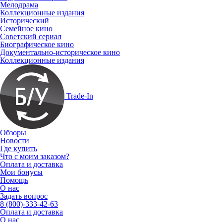
Мелодрама
Коллекционные издания
Исторический
Семейное кино
Советский сериал
Биографическое кино
Документально-историческое кино
Коллекционные издания
Trade-In
Обзоры
Новости
Где купить
Что с моим заказом?
Оплата и доставка
Мои бонусы
Помощь
О нас
Задать вопрос
8 (800)-333-42-63
Оплата и доставка
О нас