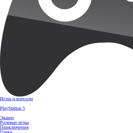
Игры и консоли
PlayStation 5
Экшен
Ролевые игры
Приключения
Гонки