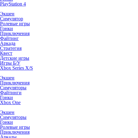
PlayStation 4
Экшен
Симулятор
Ролевые игры
Гонки
Приключения
Файтинг
Аркада
Стратегия
Квест
Детские игры
Игры Б/У
Xbox Series X/S
Экшен
Приключения
Симуляторы
Файтинги
Гонки
Xbox One
Экшен
Симуляторы
Гонки
Ролевые игры
Приключения
Аркады