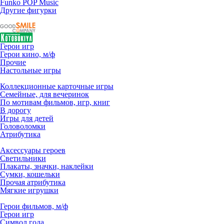
Funko POP Music
Другие фигурки
Герои игр
Герои кино, м/ф
Прочие
Настольные игры
Коллекционные карточные игры
Семейные, для вечеринок
По мотивам фильмов, игр, книг
В дорогу
Игры для детей
Головоломки
Атрибутика
Аксессуары героев
Светильники
Плакаты, значки, наклейки
Сумки, кошельки
Прочая атрибутика
Мягкие игрушки
Герои фильмов, м/ф
Герои игр
Символ года