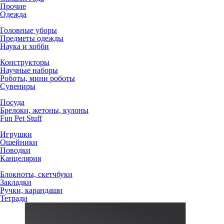
Прочие
Одежда
Головные уборы
Предметы одежды
Наука и хобби
Конструкторы
Научные наборы
Роботы, мини роботы
Сувениры
Посуда
Брелоки, жетоны, кулоны
Fun Pet Stuff
Игрушки
Ошейники
Поводки
Канцелярия
Блокноты, скетчбуки
Закладки
Ручки, карандаши
Тетради