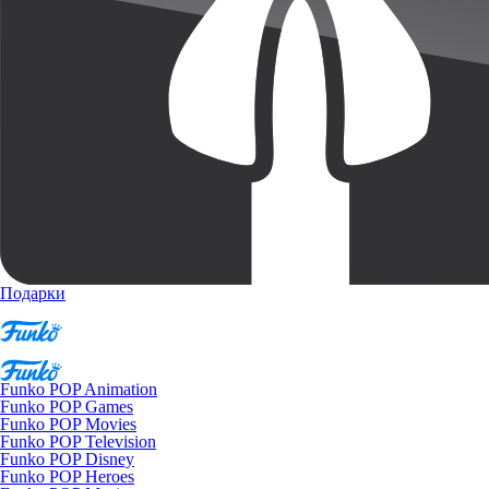
Подарки
Funko POP Animation
Funko POP Games
Funko POP Movies
Funko POP Television
Funko POP Disney
Funko POP Heroes