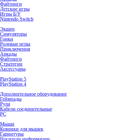
Файтинги
Детские игры
Игры Б/У
Nintendo Switch
Экшен
Симуляторы
Гонки
Ролевые игры
Приключения
Аркады
Файтинги
Стратегии
Аксессуары
PlayStation 5
PlayStation 4
Дополнительное оборудование
Геймпады
Рули
Кабели соединительные
PC
Мыши
Коврики для мышек
Гарнитуры
Носители информации