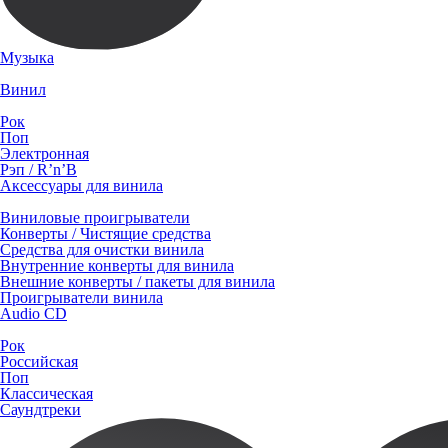
Музыка
Винил
Рок
Поп
Электронная
Рэп / R’n’B
Аксессуары для винила
Виниловые проигрыватели
Конверты / Чистящие средства
Средства для очистки винила
Внутренние конверты для винила
Внешние конверты / пакеты для винила
Проигрыватели винила
Audio CD
Рок
Российская
Поп
Классическая
Саундтреки