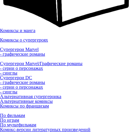
Комиксы и манга
Комиксы о супергероях
Супергерои Marvel
- графические романы
Супергерои Marvel/Графические романы
- серии о персонажах
- синглы
Супергерои DC
- графические романы
- серии о персонажах
- синглы
Альтернативная супергероика
Альтернативные комиксы
Комиксы по франшизам
По фильмам
По играм
По мультфильмам
Комикс-версии литературных произведений