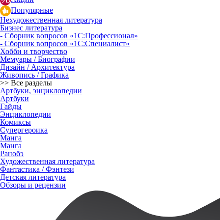
Популярные
Нехудожественная литература
Бизнес литература
- Сборник вопросов «1С:Профессионал»
- Сборник вопросов «1С:Специалист»
Хобби и творчество
Мемуары / Биографии
Дизайн / Архитектура
Живопись / Графика
>> Все разделы
Артбуки, энциклопедии
Артбуки
Гайды
Энциклопедии
Комиксы
Супергероика
Манга
Манга
Ранобэ
Художественная литература
Фантастика / Фэнтези
Детская литература
Обзоры и рецензии