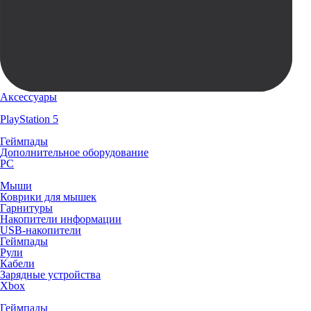
Аксессуары
PlayStation 5
Геймпады
Дополнительное оборудование
PC
Мыши
Коврики для мышек
Гарнитуры
Накопители информации
USB-накопители
Геймпады
Рули
Кабели
Зарядные устройства
Xbox
Геймпады