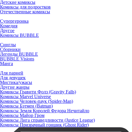
Детские комиксы
Комиксы для подростков
Отечественные комиксы
Супергероика
Комедия
Другое
Комиксы BUBBLE
Синглы
Сборники
Легенды BUBBLE
BUBBLE Visions
Манга
Для парней
Для девушек
Мистика/ужасы
Другие жанры
Комиксы Гравити Фолз (Gravity Falls)
Комиксы Marvel Universe
Комиксы Человек-паук (Spider-Man)
Комиксы Бэтмен (Batman)
Комиксы Земля Королей Федора Нечитайло
Комиксы Майор Гром
Комиксы Лига справедливости (Justice League)
Комиксы Призрачный гонщик (Ghost Rider)