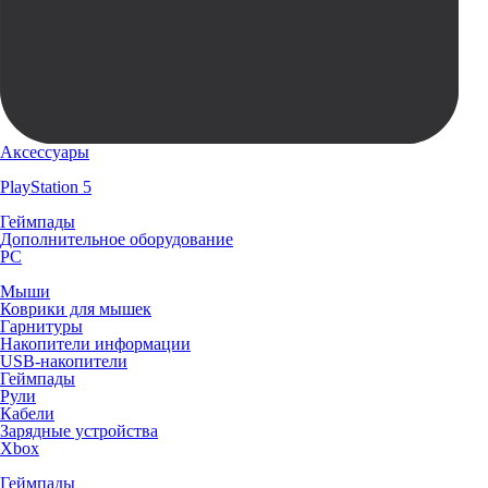
Аксессуары
PlayStation 5
Геймпады
Дополнительное оборудование
PC
Мыши
Коврики для мышек
Гарнитуры
Накопители информации
USB-накопители
Геймпады
Рули
Кабели
Зарядные устройства
Xbox
Геймпады