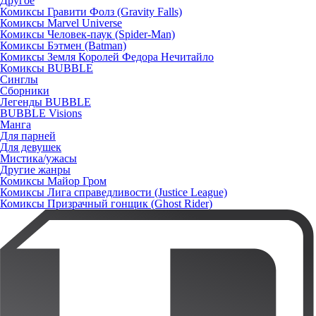
Другое
Комиксы Гравити Фолз (Gravity Falls)
Комиксы Marvel Universe
Комиксы Человек-паук (Spider-Man)
Комиксы Бэтмен (Batman)
Комиксы Земля Королей Федора Нечитайло
Комиксы BUBBLE
Синглы
Сборники
Легенды BUBBLE
BUBBLE Visions
Манга
Для парней
Для девушек
Мистика/ужасы
Другие жанры
Комиксы Майор Гром
Комиксы Лига справедливости (Justice League)
Комиксы Призрачный гонщик (Ghost Rider)