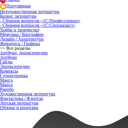
Популярные
Нехудожественная литература
Бизнес литература
- Сборник вопросов «1С:Профессионал»
- Сборник вопросов «1С:Специалист»
Хобби и творчество
Мемуары / Биографии
Дизайн / Архитектура
Живопись / Графика
>> Все разделы
Артбуки, энциклопедии
Артбуки
Гайды
Энциклопедии
Комиксы
Супергероика
Манга
Манга
Ранобэ
Художественная литература
Фантастика / Фэнтези
Детская литература
Обзоры и рецензии