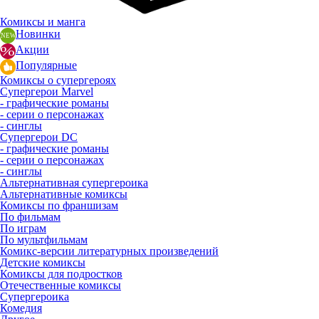
Комиксы и манга
Новинки
Акции
Популярные
Комиксы о супергероях
Супергерои Marvel
- графические романы
- серии о персонажах
- синглы
Супергерои DC
- графические романы
- серии о персонажах
- синглы
Альтернативная супергероика
Альтернативные комиксы
Комиксы по франшизам
По фильмам
По играм
По мультфильмам
Комикс-версии литературных произведений
Детские комиксы
Комиксы для подростков
Отечественные комиксы
Супергероика
Комедия