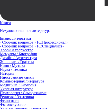
Книги
Нехудожественная литература
Бизнес литература
- Сборник вопросов «1С:Профессионал»
- Сборник вопросов «1С:Специалист»
Хобби и творчество
Мемуары / Биографии
Дизайн / Архитектура
Живопись / Графика
Кино / Музыка
Наука / Техника
История
Иностранные языки
Компьютерная литература
Медицина / Биология
Учебная литература
Психология / Саморазвитие
Религия / Эзотерика
Философия
Фотоискусство
Художественная литература