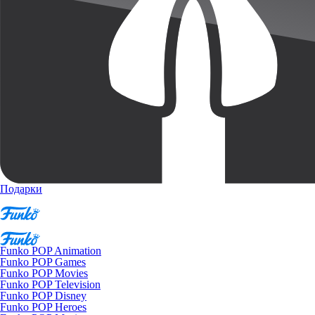
Подарки
Funko POP Animation
Funko POP Games
Funko POP Movies
Funko POP Television
Funko POP Disney
Funko POP Heroes