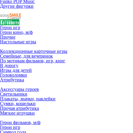
Funko POP Music
Другие фигурки
Герои игр
Герои кино, м/ф
Прочие
Настольные игры
Коллекционные карточные игры
Семейные, для вечеринок
По мотивам фильмов, игр, книг
В дорогу
Игры для детей
Головоломки
Атрибутика
Аксессуары героев
Светильники
Плакаты, значки, наклейки
Сумки, кошельки
Прочая атрибутика
Мягкие игрушки
Герои фильмов, м/ф
Герои игр
Символ года