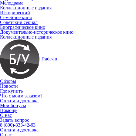
Мелодрама
Коллекционные издания
Исторический
Семейное кино
Советский сериал
Биографическое кино
Документально-историческое кино
Коллекционные издания
Trade-In
Обзоры
Новости
Где купить
Что с моим заказом?
Оплата и доставка
Мои бонусы
Помощь
О нас
Задать вопрос
8 (800)-333-42-63
Оплата и доставка
О нас