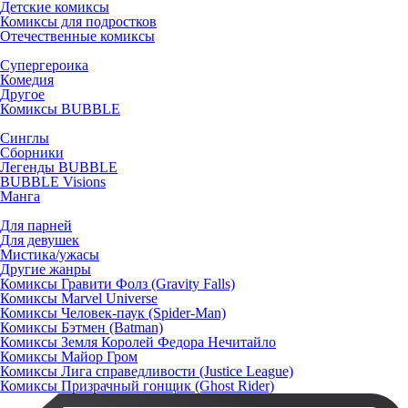
Детские комиксы
Комиксы для подростков
Отечественные комиксы
Супергероика
Комедия
Другое
Комиксы BUBBLE
Синглы
Сборники
Легенды BUBBLE
BUBBLE Visions
Манга
Для парней
Для девушек
Мистика/ужасы
Другие жанры
Комиксы Гравити Фолз (Gravity Falls)
Комиксы Marvel Universe
Комиксы Человек-паук (Spider-Man)
Комиксы Бэтмен (Batman)
Комиксы Земля Королей Федора Нечитайло
Комиксы Майор Гром
Комиксы Лига справедливости (Justice League)
Комиксы Призрачный гонщик (Ghost Rider)