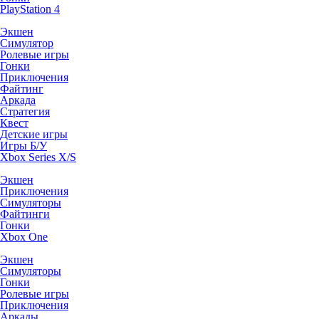
PlayStation 4
Экшен
Симулятор
Ролевые игры
Гонки
Приключения
Файтинг
Аркада
Стратегия
Квест
Детские игры
Игры Б/У
Xbox Series X/S
Экшен
Приключения
Симуляторы
Файтинги
Гонки
Xbox One
Экшен
Симуляторы
Гонки
Ролевые игры
Приключения
Аркады