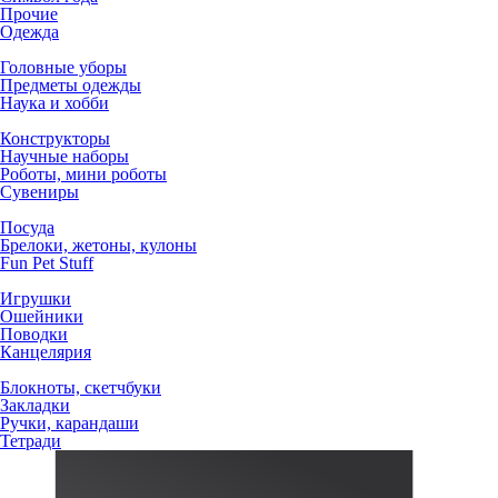
Прочие
Одежда
Головные уборы
Предметы одежды
Наука и хобби
Конструкторы
Научные наборы
Роботы, мини роботы
Сувениры
Посуда
Брелоки, жетоны, кулоны
Fun Pet Stuff
Игрушки
Ошейники
Поводки
Канцелярия
Блокноты, скетчбуки
Закладки
Ручки, карандаши
Тетради