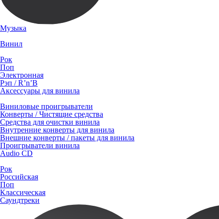
Музыка
Винил
Рок
Поп
Электронная
Рэп / R’n’B
Аксессуары для винила
Виниловые проигрыватели
Конверты / Чистящие средства
Средства для очистки винила
Внутренние конверты для винила
Внешние конверты / пакеты для винила
Проигрыватели винила
Audio CD
Рок
Российская
Поп
Классическая
Саундтреки