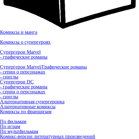
Комиксы и манга
Комиксы о супергероях
Супергерои Marvel
- графические романы
Супергерои Marvel/Графические романы
- серии о персонажах
- синглы
Супергерои DC
- графические романы
- серии о персонажах
- синглы
Альтернативная супергероика
Альтернативные комиксы
Комиксы по франшизам
По фильмам
По играм
По мультфильмам
Комикс-версии литературных произведений