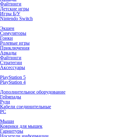
Файтинги
Детские игры
Игры Б/У
Nintendo Switch
Экшен
Симуляторы
Гонки
Ролевые игры
Приключения
Аркады
Файтинги
Стратегии
Аксессуары
PlayStation 5
PlayStation 4
Дополнительное оборудование
Геймпады
Рули
Кабели соединительные
PC
Мыши
Коврики для мышек
Гарнитуры
Носители информации