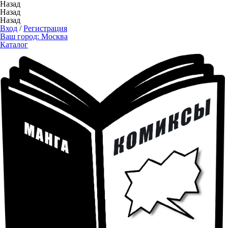
Назад
Назад
Назад
Вход
/
Регистрация
Ваш город:
Москва
Каталог