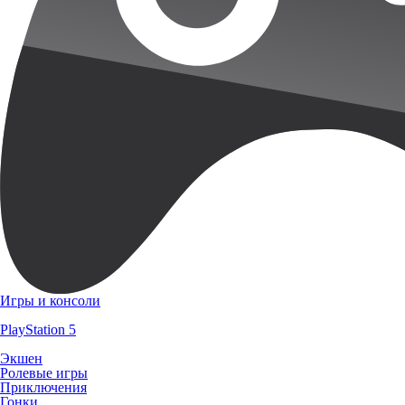
Игры и консоли
PlayStation 5
Экшен
Ролевые игры
Приключения
Гонки