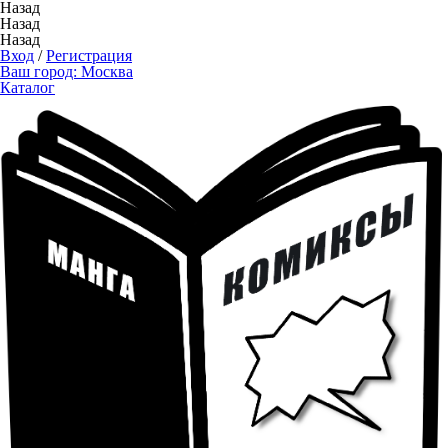
Назад
Назад
Назад
Вход
/
Регистрация
Ваш город:
Москва
Каталог