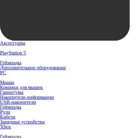
Аксессуары
PlayStation 5
Геймпады
Дополнительное оборудование
PC
Мыши
Коврики для мышек
Гарнитуры
Накопители информации
USB-накопители
Геймпады
Рули
Кабели
Зарядные устройства
Xbox
Геймпады