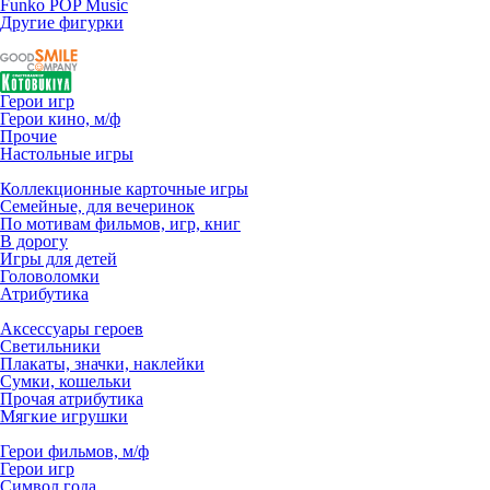
Funko POP Music
Другие фигурки
Герои игр
Герои кино, м/ф
Прочие
Настольные игры
Коллекционные карточные игры
Семейные, для вечеринок
По мотивам фильмов, игр, книг
В дорогу
Игры для детей
Головоломки
Атрибутика
Аксессуары героев
Светильники
Плакаты, значки, наклейки
Сумки, кошельки
Прочая атрибутика
Мягкие игрушки
Герои фильмов, м/ф
Герои игр
Символ года