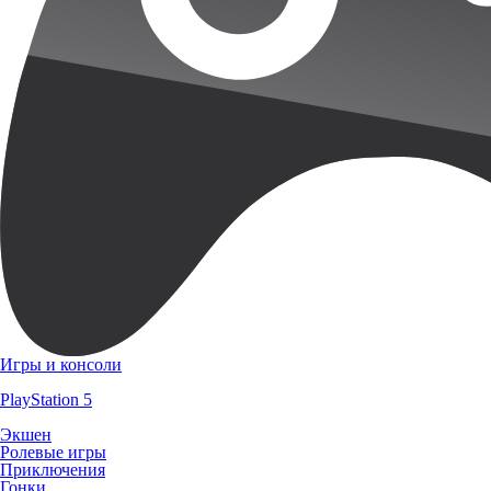
Игры и консоли
PlayStation 5
Экшен
Ролевые игры
Приключения
Гонки