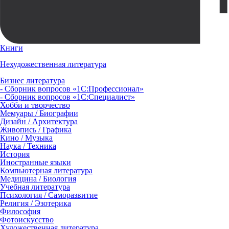
Книги
Нехудожественная литература
Бизнес литература
- Сборник вопросов «1С:Профессионал»
- Сборник вопросов «1С:Специалист»
Хобби и творчество
Мемуары / Биографии
Дизайн / Архитектура
Живопись / Графика
Кино / Музыка
Наука / Техника
История
Иностранные языки
Компьютерная литература
Медицина / Биология
Учебная литература
Психология / Саморазвитие
Религия / Эзотерика
Философия
Фотоискусство
Художественная литература