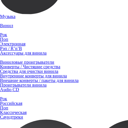
Музыка
Винил
Рок
Поп
Электронная
Рэп / R’n’B
Аксессуары для винила
Виниловые проигрыватели
Конверты / Чистящие средства
Средства для очистки винила
Внутренние конверты для винила
Внешние конверты / пакеты для винила
Проигрыватели винила
Audio CD
Рок
Российская
Поп
Классическая
Саундтреки