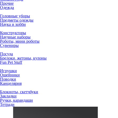
Прочие
Одежда
Головные уборы
Предметы одежды
Наука и хобби
Конструкторы
Научные наборы
Роботы, мини роботы
Сувениры
Посуда
Брелоки, жетоны, кулоны
Fun Pet Stuff
Игрушки
Ошейники
Поводки
Канцелярия
Блокноты, скетчбуки
Закладки
Ручки, карандаши
Тетради