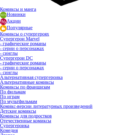
Комиксы и манга
Новинки
Акции
Популярные
Комиксы о супергероях
Супергерои Marvel
- графические романы
- серии о персонажах
- синглы
Супергерои DC
- графические романы
- серии о персонажах
- синглы
Альтернативная супергероика
Альтернативные комиксы
Комиксы по франшизам
По фильмам
По играм
По мультфильмам
Комикс-версии литературных произведений
Детские комиксы
Комиксы для подростков
Отечественные комиксы
Супергероика
Комедия