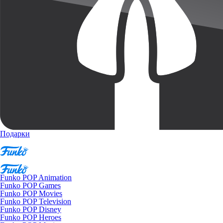
Подарки
Funko POP Animation
Funko POP Games
Funko POP Movies
Funko POP Television
Funko POP Disney
Funko POP Heroes