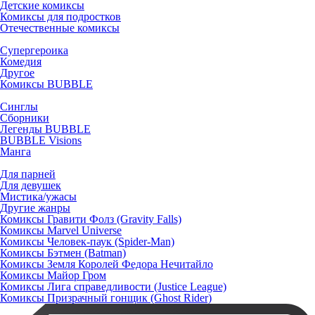
Детские комиксы
Комиксы для подростков
Отечественные комиксы
Супергероика
Комедия
Другое
Комиксы BUBBLE
Синглы
Сборники
Легенды BUBBLE
BUBBLE Visions
Манга
Для парней
Для девушек
Мистика/ужасы
Другие жанры
Комиксы Гравити Фолз (Gravity Falls)
Комиксы Marvel Universe
Комиксы Человек-паук (Spider-Man)
Комиксы Бэтмен (Batman)
Комиксы Земля Королей Федора Нечитайло
Комиксы Майор Гром
Комиксы Лига справедливости (Justice League)
Комиксы Призрачный гонщик (Ghost Rider)