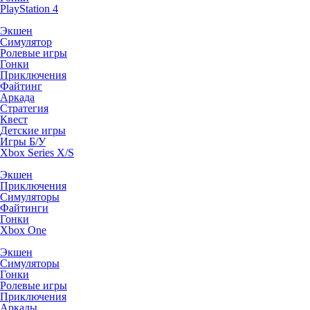
PlayStation 4
Экшен
Симулятор
Ролевые игры
Гонки
Приключения
Файтинг
Аркада
Стратегия
Квест
Детские игры
Игры Б/У
Xbox Series X/S
Экшен
Приключения
Симуляторы
Файтинги
Гонки
Xbox One
Экшен
Симуляторы
Гонки
Ролевые игры
Приключения
Аркады