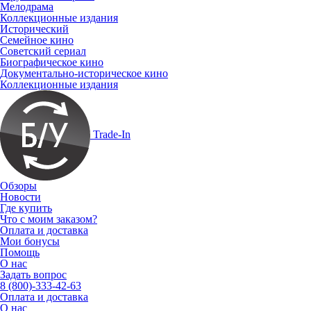
Мелодрама
Коллекционные издания
Исторический
Семейное кино
Советский сериал
Биографическое кино
Документально-историческое кино
Коллекционные издания
Trade-In
Обзоры
Новости
Где купить
Что с моим заказом?
Оплата и доставка
Мои бонусы
Помощь
О нас
Задать вопрос
8 (800)-333-42-63
Оплата и доставка
О нас