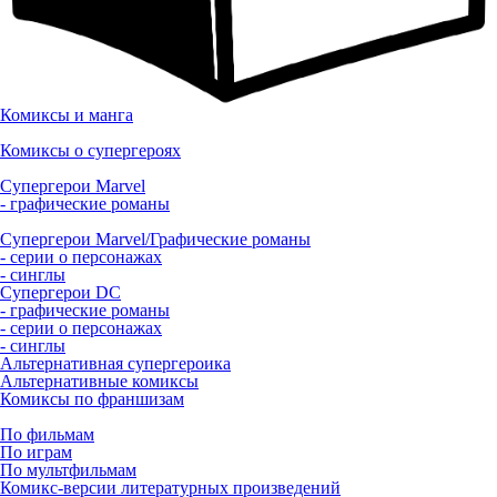
Комиксы и манга
Комиксы о супергероях
Супергерои Marvel
- графические романы
Супергерои Marvel/Графические романы
- серии о персонажах
- синглы
Супергерои DC
- графические романы
- серии о персонажах
- синглы
Альтернативная супергероика
Альтернативные комиксы
Комиксы по франшизам
По фильмам
По играм
По мультфильмам
Комикс-версии литературных произведений