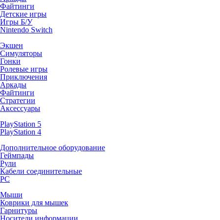
Файтинги
Детские игры
Игры Б/У
Nintendo Switch
Экшен
Симуляторы
Гонки
Ролевые игры
Приключения
Аркады
Файтинги
Стратегии
Аксессуары
PlayStation 5
PlayStation 4
Дополнительное оборудование
Геймпады
Рули
Кабели соединительные
PC
Мыши
Коврики для мышек
Гарнитуры
Носители информации