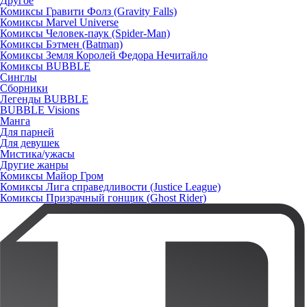
Другое
Комиксы Гравити Фолз (Gravity Falls)
Комиксы Marvel Universe
Комиксы Человек-паук (Spider-Man)
Комиксы Бэтмен (Batman)
Комиксы Земля Королей Федора Нечитайло
Комиксы BUBBLE
Синглы
Сборники
Легенды BUBBLE
BUBBLE Visions
Манга
Для парней
Для девушек
Мистика/ужасы
Другие жанры
Комиксы Майор Гром
Комиксы Лига справедливости (Justice League)
Комиксы Призрачный гонщик (Ghost Rider)