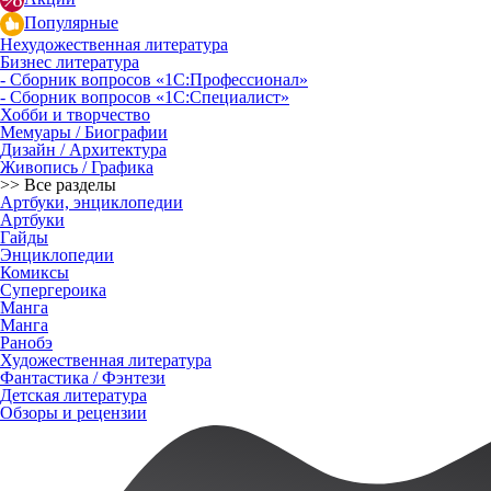
Популярные
Нехудожественная литература
Бизнес литература
- Сборник вопросов «1С:Профессионал»
- Сборник вопросов «1С:Специалист»
Хобби и творчество
Мемуары / Биографии
Дизайн / Архитектура
Живопись / Графика
>> Все разделы
Артбуки, энциклопедии
Артбуки
Гайды
Энциклопедии
Комиксы
Супергероика
Манга
Манга
Ранобэ
Художественная литература
Фантастика / Фэнтези
Детская литература
Обзоры и рецензии