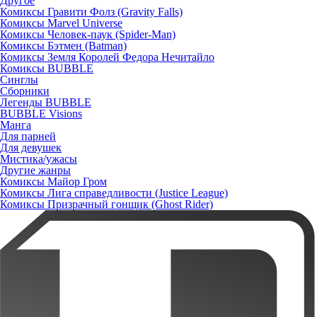
Другое
Комиксы Гравити Фолз (Gravity Falls)
Комиксы Marvel Universe
Комиксы Человек-паук (Spider-Man)
Комиксы Бэтмен (Batman)
Комиксы Земля Королей Федора Нечитайло
Комиксы BUBBLE
Синглы
Сборники
Легенды BUBBLE
BUBBLE Visions
Манга
Для парней
Для девушек
Мистика/ужасы
Другие жанры
Комиксы Майор Гром
Комиксы Лига справедливости (Justice League)
Комиксы Призрачный гонщик (Ghost Rider)