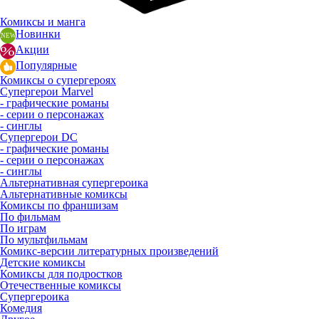
Комиксы и манга
Новинки
Акции
Популярные
Комиксы о супергероях
Супергерои Marvel
- графические романы
- серии о персонажах
- синглы
Супергерои DC
- графические романы
- серии о персонажах
- синглы
Альтернативная супергероика
Альтернативные комиксы
Комиксы по франшизам
По фильмам
По играм
По мультфильмам
Комикс-версии литературных произведений
Детские комиксы
Комиксы для подростков
Отечественные комиксы
Супергероика
Комедия