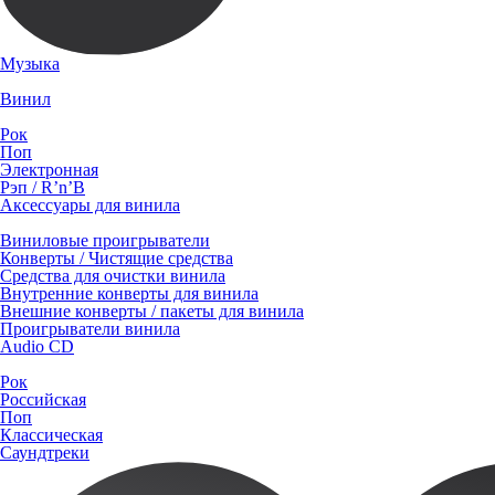
Музыка
Винил
Рок
Поп
Электронная
Рэп / R’n’B
Аксессуары для винила
Виниловые проигрыватели
Конверты / Чистящие средства
Средства для очистки винила
Внутренние конверты для винила
Внешние конверты / пакеты для винила
Проигрыватели винила
Audio CD
Рок
Российская
Поп
Классическая
Саундтреки