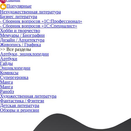
Популярные
Нехудожественная литература
Бизнес литература
- Сборник вопросов «1С:Профессионал»
- Сборник вопросов «1С:Специалист»
Хобби и творчество
Мемуары / Биографии
Дизайн / Архитектура
Живопись / Графика
>> Все разделы
Артбуки, энциклопедии
Артбуки
Гайды
Энциклопедии
Комиксы
Супергероика
Манга
Манга
Ранобэ
Художественная литература
Фантастика / Фэнтези
Детская литература
Обзоры и рецензии