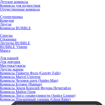
Детские комиксы
Комиксы для подростков
Отечественные комиксы
Супергероика
Комедия
Другое
Комиксы BUBBLE
Синглы
Сборники
Легенды BUBBLE
BUBBLE Visions
Манга
Для парней
Для девушек
Мистика/ужасы
Другие жанры
Комиксы Гравити Фолз (Gravity Falls)
Комиксы Marvel Universe
Комиксы Человек-паук (Spider-Man)
Комиксы Бэтмен (Batman)
Комиксы Земля Королей Федора Нечитайло
Комиксы Майор Гром
Комиксы Лига справедливости (Justice League)
Комиксы Призрачный гонщик (Ghost Rider)