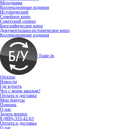
Мелодрама
Коллекционные издания
Исторический
Семейное кино
Советский сериал
Биографическое кино
Документально-историческое кино
Коллекционные издания
Trade-In
Обзоры
Новости
Где купить
Что с моим заказом?
Оплата и доставка
Мои бонусы
Помощь
О нас
Задать вопрос
8 (800)-333-42-63
Оплата и доставка
О нас