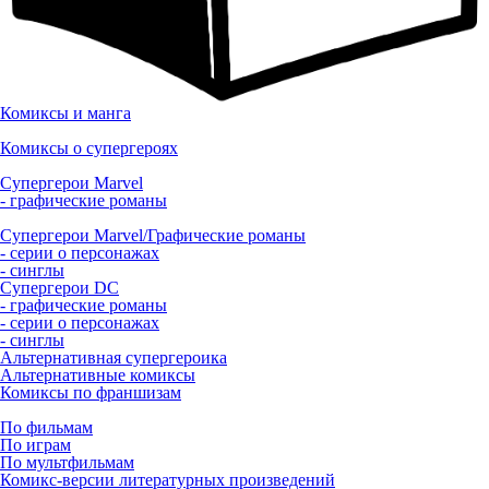
Комиксы и манга
Комиксы о супергероях
Супергерои Marvel
- графические романы
Супергерои Marvel/Графические романы
- серии о персонажах
- синглы
Супергерои DC
- графические романы
- серии о персонажах
- синглы
Альтернативная супергероика
Альтернативные комиксы
Комиксы по франшизам
По фильмам
По играм
По мультфильмам
Комикс-версии литературных произведений