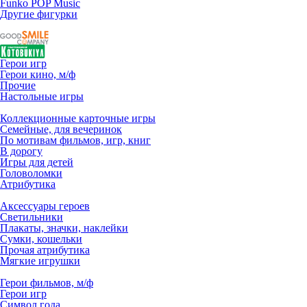
Funko POP Music
Другие фигурки
Герои игр
Герои кино, м/ф
Прочие
Настольные игры
Коллекционные карточные игры
Семейные, для вечеринок
По мотивам фильмов, игр, книг
В дорогу
Игры для детей
Головоломки
Атрибутика
Аксессуары героев
Светильники
Плакаты, значки, наклейки
Сумки, кошельки
Прочая атрибутика
Мягкие игрушки
Герои фильмов, м/ф
Герои игр
Символ года