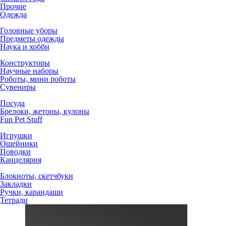
Прочие
Одежда
Головные уборы
Предметы одежды
Наука и хобби
Конструкторы
Научные наборы
Роботы, мини роботы
Сувениры
Посуда
Брелоки, жетоны, кулоны
Fun Pet Stuff
Игрушки
Ошейники
Поводки
Канцелярия
Блокноты, скетчбуки
Закладки
Ручки, карандаши
Тетради