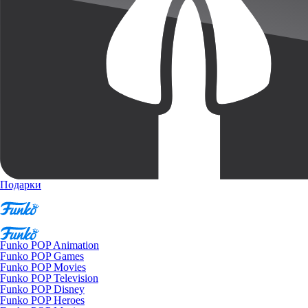
Подарки
Funko POP Animation
Funko POP Games
Funko POP Movies
Funko POP Television
Funko POP Disney
Funko POP Heroes