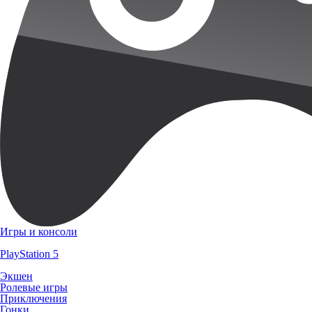
Игры и консоли
PlayStation 5
Экшен
Ролевые игры
Приключения
Гонки