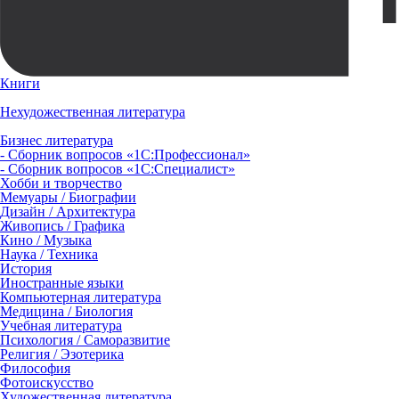
Книги
Нехудожественная литература
Бизнес литература
- Сборник вопросов «1С:Профессионал»
- Сборник вопросов «1С:Специалист»
Хобби и творчество
Мемуары / Биографии
Дизайн / Архитектура
Живопись / Графика
Кино / Музыка
Наука / Техника
История
Иностранные языки
Компьютерная литература
Медицина / Биология
Учебная литература
Психология / Саморазвитие
Религия / Эзотерика
Философия
Фотоискусство
Художественная литература