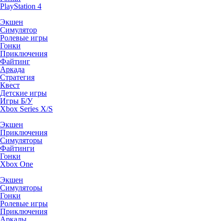
PlayStation 4
Экшен
Симулятор
Ролевые игры
Гонки
Приключения
Файтинг
Аркада
Стратегия
Квест
Детские игры
Игры Б/У
Xbox Series X/S
Экшен
Приключения
Симуляторы
Файтинги
Гонки
Xbox One
Экшен
Симуляторы
Гонки
Ролевые игры
Приключения
Аркады