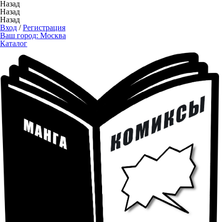
Назад
Назад
Назад
Вход
/
Регистрация
Ваш город:
Москва
Каталог