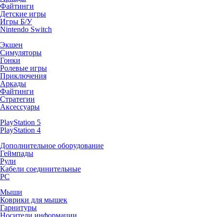
Файтинги
Детские игры
Игры Б/У
Nintendo Switch
Экшен
Симуляторы
Гонки
Ролевые игры
Приключения
Аркады
Файтинги
Стратегии
Аксессуары
PlayStation 5
PlayStation 4
Дополнительное оборудование
Геймпады
Рули
Кабели соединительные
PC
Мыши
Коврики для мышек
Гарнитуры
Носители информации