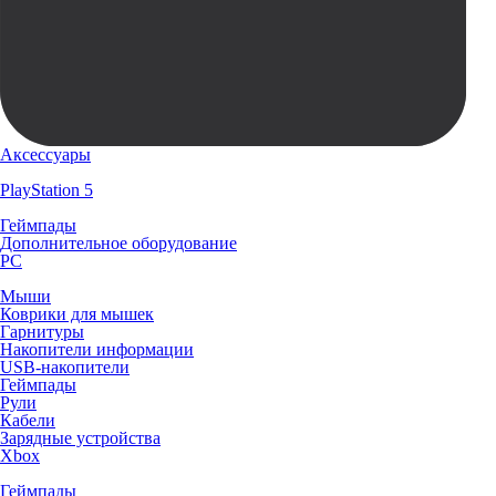
Аксессуары
PlayStation 5
Геймпады
Дополнительное оборудование
PC
Мыши
Коврики для мышек
Гарнитуры
Накопители информации
USB-накопители
Геймпады
Рули
Кабели
Зарядные устройства
Xbox
Геймпады