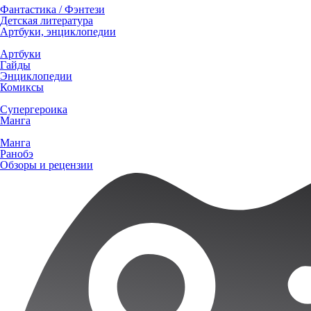
Фантастика / Фэнтези
Детская литература
Артбуки, энциклопедии
Артбуки
Гайды
Энциклопедии
Комиксы
Супергероика
Манга
Манга
Ранобэ
Обзоры и рецензии