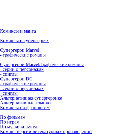
Комиксы и манга
Комиксы о супергероях
Супергерои Marvel
- графические романы
Супергерои Marvel/Графические романы
- серии о персонажах
- синглы
Супергерои DC
- графические романы
- серии о персонажах
- синглы
Альтернативная супергероика
Альтернативные комиксы
Комиксы по франшизам
По фильмам
По играм
По мультфильмам
Комикс-версии литературных произведений