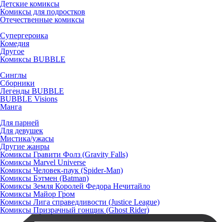
Детские комиксы
Комиксы для подростков
Отечественные комиксы
Супергероика
Комедия
Другое
Комиксы BUBBLE
Синглы
Сборники
Легенды BUBBLE
BUBBLE Visions
Манга
Для парней
Для девушек
Мистика/ужасы
Другие жанры
Комиксы Гравити Фолз (Gravity Falls)
Комиксы Marvel Universe
Комиксы Человек-паук (Spider-Man)
Комиксы Бэтмен (Batman)
Комиксы Земля Королей Федора Нечитайло
Комиксы Майор Гром
Комиксы Лига справедливости (Justice League)
Комиксы Призрачный гонщик (Ghost Rider)