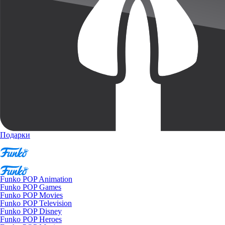
Подарки
Funko POP Animation
Funko POP Games
Funko POP Movies
Funko POP Television
Funko POP Disney
Funko POP Heroes