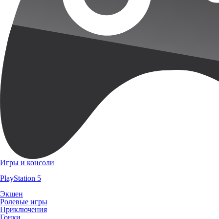
Игры и консоли
PlayStation 5
Экшен
Ролевые игры
Приключения
Гонки