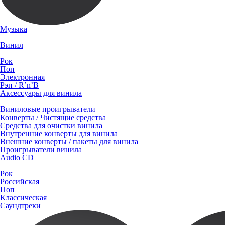
Музыка
Винил
Рок
Поп
Электронная
Рэп / R’n’B
Аксессуары для винила
Виниловые проигрыватели
Конверты / Чистящие средства
Средства для очистки винила
Внутренние конверты для винила
Внешние конверты / пакеты для винила
Проигрыватели винила
Audio CD
Рок
Российская
Поп
Классическая
Саундтреки