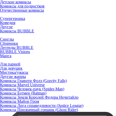
Детские комиксы
Комиксы для подростков
Отечественные комиксы
Супергероика
Комедия
Другое
Комиксы BUBBLE
Синглы
Сборники
Легенды BUBBLE
BUBBLE Visions
Манга
Для парней
Для девушек
Мистика/ужасы
Другие жанры
Комиксы Гравити Фолз (Gravity Falls)
Комиксы Marvel Universe
Комиксы Человек-паук (Spider-Man)
Комиксы Бэтмен (Batman)
Комиксы Земля Королей Федора Нечитайло
Комиксы Майор Гром
Комиксы Лига справедливости (Justice League)
Комиксы Призрачный гонщик (Ghost Rider)