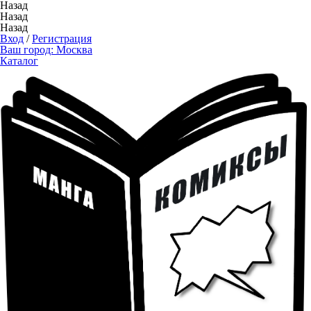
Назад
Назад
Назад
Вход
/
Регистрация
Ваш город:
Москва
Каталог