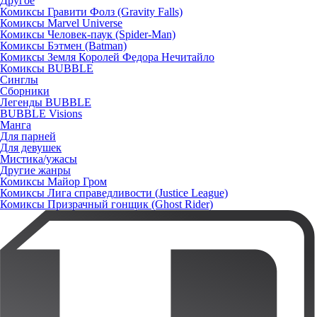
Другое
Комиксы Гравити Фолз (Gravity Falls)
Комиксы Marvel Universe
Комиксы Человек-паук (Spider-Man)
Комиксы Бэтмен (Batman)
Комиксы Земля Королей Федора Нечитайло
Комиксы BUBBLE
Синглы
Сборники
Легенды BUBBLE
BUBBLE Visions
Манга
Для парней
Для девушек
Мистика/ужасы
Другие жанры
Комиксы Майор Гром
Комиксы Лига справедливости (Justice League)
Комиксы Призрачный гонщик (Ghost Rider)