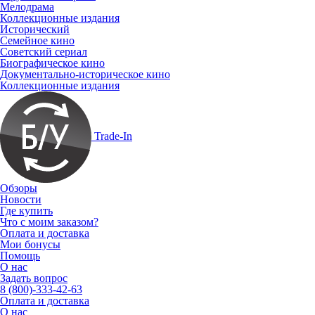
Мелодрама
Коллекционные издания
Исторический
Семейное кино
Советский сериал
Биографическое кино
Документально-историческое кино
Коллекционные издания
Trade-In
Обзоры
Новости
Где купить
Что с моим заказом?
Оплата и доставка
Мои бонусы
Помощь
О нас
Задать вопрос
8 (800)-333-42-63
Оплата и доставка
О нас