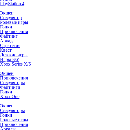
PlayStation 4
Экшен
Симулятор
Ролевые игры
Гонки
Приключения
Файтинг
Аркада
Стратегия
Квест
Детские игры
Игры Б/У
Xbox Series X/S
Экшен
Приключения
Симуляторы
Файтинги
Гонки
Xbox One
Экшен
Симуляторы
Гонки
Ролевые игры
Приключения
Аркады