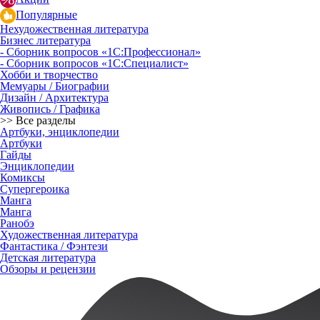
Популярные
Нехудожественная литература
Бизнес литература
- Сборник вопросов «1С:Профессионал»
- Сборник вопросов «1С:Специалист»
Хобби и творчество
Мемуары / Биографии
Дизайн / Архитектура
Живопись / Графика
>> Все разделы
Артбуки, энциклопедии
Артбуки
Гайды
Энциклопедии
Комиксы
Супергероика
Манга
Манга
Ранобэ
Художественная литература
Фантастика / Фэнтези
Детская литература
Обзоры и рецензии