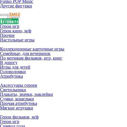
Funko POP Music
Другие фигурки
Герои игр
Герои кино, м/ф
Прочие
Настольные игры
Коллекционные карточные игры
Семейные, для вечеринок
По мотивам фильмов, игр, книг
В дорогу
Игры для детей
Головоломки
Атрибутика
Аксессуары героев
Светильники
Плакаты, значки, наклейки
Сумки, кошельки
Прочая атрибутика
Мягкие игрушки
Герои фильмов, м/ф
Герои игр
Символ года