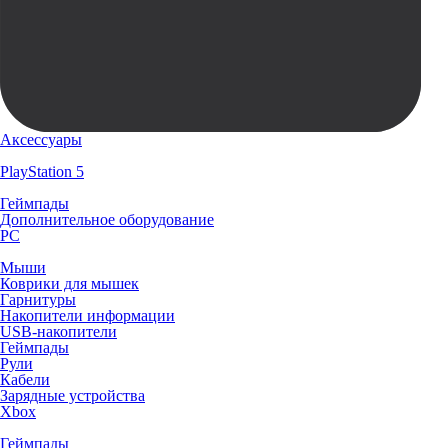
Аксессуары
PlayStation 5
Геймпады
Дополнительное оборудование
PC
Мыши
Коврики для мышек
Гарнитуры
Накопители информации
USB-накопители
Геймпады
Рули
Кабели
Зарядные устройства
Xbox
Геймпады