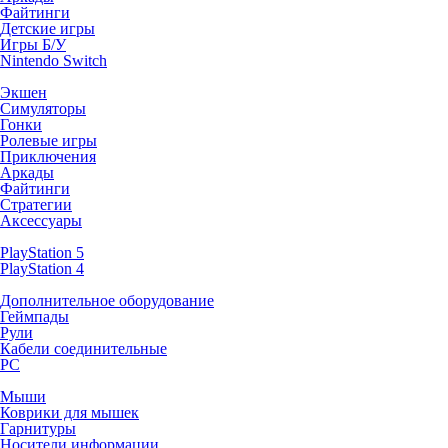
Файтинги
Детские игры
Игры Б/У
Nintendo Switch
Экшен
Симуляторы
Гонки
Ролевые игры
Приключения
Аркады
Файтинги
Стратегии
Аксессуары
PlayStation 5
PlayStation 4
Дополнительное оборудование
Геймпады
Рули
Кабели соединительные
PC
Мыши
Коврики для мышек
Гарнитуры
Носители информации