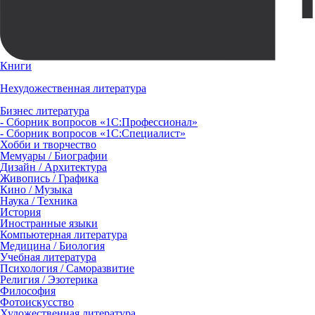
Книги
Нехудожественная литература
Бизнес литература
- Сборник вопросов «1С:Профессионал»
- Сборник вопросов «1С:Специалист»
Хобби и творчество
Мемуары / Биографии
Дизайн / Архитектура
Живопись / Графика
Кино / Музыка
Наука / Техника
История
Иностранные языки
Компьютерная литература
Медицина / Биология
Учебная литература
Психология / Саморазвитие
Религия / Эзотерика
Философия
Фотоискусство
Художественная литература