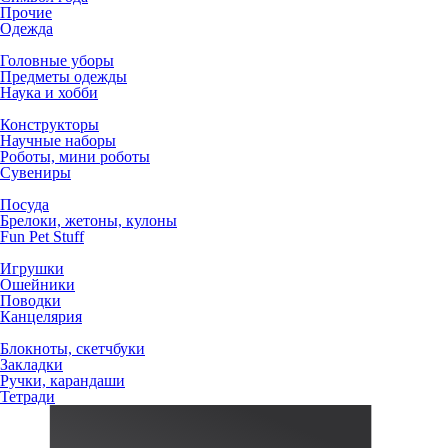
Прочие
Одежда
Головные уборы
Предметы одежды
Наука и хобби
Конструкторы
Научные наборы
Роботы, мини роботы
Сувениры
Посуда
Брелоки, жетоны, кулоны
Fun Pet Stuff
Игрушки
Ошейники
Поводки
Канцелярия
Блокноты, скетчбуки
Закладки
Ручки, карандаши
Тетради