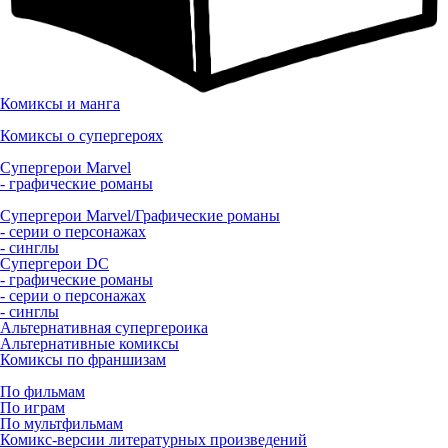
Комиксы и манга
Комиксы о супергероях
Супергерои Marvel
- графические романы
Супергерои Marvel/Графические романы
- серии о персонажах
- синглы
Супергерои DC
- графические романы
- серии о персонажах
- синглы
Альтернативная супергероика
Альтернативные комиксы
Комиксы по франшизам
По фильмам
По играм
По мультфильмам
Комикс-версии литературных произведений