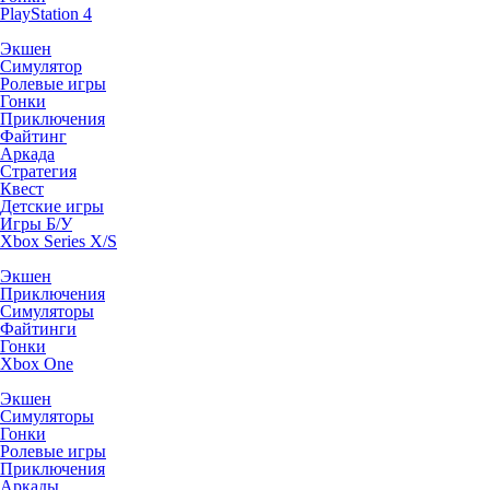
PlayStation 4
Экшен
Симулятор
Ролевые игры
Гонки
Приключения
Файтинг
Аркада
Стратегия
Квест
Детские игры
Игры Б/У
Xbox Series X/S
Экшен
Приключения
Симуляторы
Файтинги
Гонки
Xbox One
Экшен
Симуляторы
Гонки
Ролевые игры
Приключения
Аркады