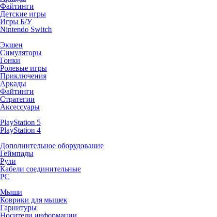
Файтинги
Детские игры
Игры Б/У
Nintendo Switch
Экшен
Симуляторы
Гонки
Ролевые игры
Приключения
Аркады
Файтинги
Стратегии
Аксессуары
PlayStation 5
PlayStation 4
Дополнительное оборудование
Геймпады
Рули
Кабели соединительные
PC
Мыши
Коврики для мышек
Гарнитуры
Носители информации