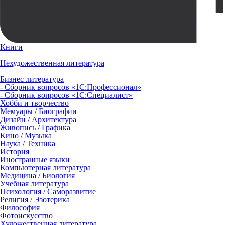
Книги
Нехудожественная литература
Бизнес литература
- Сборник вопросов «1С:Профессионал»
- Сборник вопросов «1С:Специалист»
Хобби и творчество
Мемуары / Биографии
Дизайн / Архитектура
Живопись / Графика
Кино / Музыка
Наука / Техника
История
Иностранные языки
Компьютерная литература
Медицина / Биология
Учебная литература
Психология / Саморазвитие
Религия / Эзотерика
Философия
Фотоискусство
Художественная литература