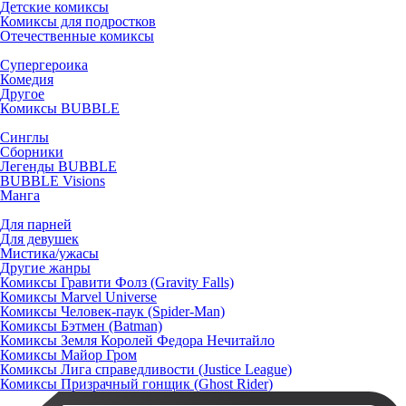
Детские комиксы
Комиксы для подростков
Отечественные комиксы
Супергероика
Комедия
Другое
Комиксы BUBBLE
Синглы
Сборники
Легенды BUBBLE
BUBBLE Visions
Манга
Для парней
Для девушек
Мистика/ужасы
Другие жанры
Комиксы Гравити Фолз (Gravity Falls)
Комиксы Marvel Universe
Комиксы Человек-паук (Spider-Man)
Комиксы Бэтмен (Batman)
Комиксы Земля Королей Федора Нечитайло
Комиксы Майор Гром
Комиксы Лига справедливости (Justice League)
Комиксы Призрачный гонщик (Ghost Rider)