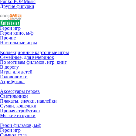
Funko POP Music
Другие фигурки
Герои игр
Герои кино, м/ф
Прочие
Настольные игры
Коллекционные карточные игры
Семейные, для вечеринок
По мотивам фильмов, игр, книг
В дорогу
Игры для детей
Головоломки
Атрибутика
Аксессуары героев
Светильники
Плакаты, значки, наклейки
Сумки, кошельки
Прочая атрибутика
Мягкие игрушки
Герои фильмов, м/ф
Герои игр
Символ года