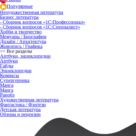
Популярные
Нехудожественная литература
Бизнес литература
- Сборник вопросов «1С:Профессионал»
- Сборник вопросов «1С:Специалист»
Хобби и творчество
Мемуары / Биографии
Дизайн / Архитектура
Живопись / Графика
>> Все разделы
Артбуки, энциклопедии
Артбуки
Гайды
Энциклопедии
Комиксы
Супергероика
Манга
Манга
Ранобэ
Художественная литература
Фантастика / Фэнтези
Детская литература
Обзоры и рецензии