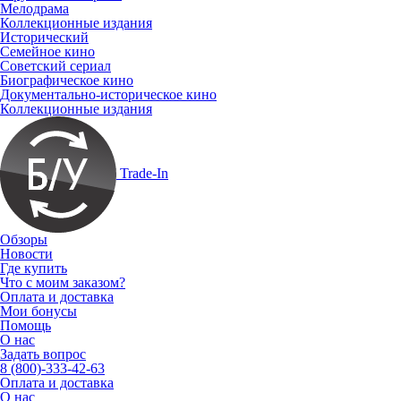
Мелодрама
Коллекционные издания
Исторический
Семейное кино
Советский сериал
Биографическое кино
Документально-историческое кино
Коллекционные издания
Trade-In
Обзоры
Новости
Где купить
Что с моим заказом?
Оплата и доставка
Мои бонусы
Помощь
О нас
Задать вопрос
8 (800)-333-42-63
Оплата и доставка
О нас