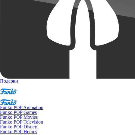
Подарки
Funko POP Animation
Funko POP Games
Funko POP Movies
Funko POP Television
Funko POP Disney
Funko POP Heroes