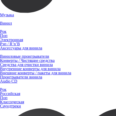
Музыка
Винил
Рок
Поп
Электронная
Рэп / R’n’B
Аксессуары для винила
Виниловые проигрыватели
Конверты / Чистящие средства
Средства для очистки винила
Внутренние конверты для винила
Внешние конверты / пакеты для винила
Проигрыватели винила
Audio CD
Рок
Российская
Поп
Классическая
Саундтреки