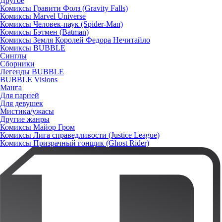
Другое
Комиксы Гравити Фолз (Gravity Falls)
Комиксы Marvel Universe
Комиксы Человек-паук (Spider-Man)
Комиксы Бэтмен (Batman)
Комиксы Земля Королей Федора Нечитайло
Комиксы BUBBLE
Синглы
Сборники
Легенды BUBBLE
BUBBLE Visions
Манга
Для парней
Для девушек
Мистика/ужасы
Другие жанры
Комиксы Майор Гром
Комиксы Лига справедливости (Justice League)
Комиксы Призрачный гонщик (Ghost Rider)