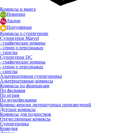
Комиксы и манга
Новинки
Акции
Популярные
Комиксы о супергероях
Супергерои Marvel
- графические романы
- серии о персонажах
- синглы
Супергерои DC
- графические романы
- серии о персонажах
- синглы
Альтернативная супергероика
Альтернативные комиксы
Комиксы по франшизам
По фильмам
По играм
По мультфильмам
Комикс-версии литературных произведений
Детские комиксы
Комиксы для подростков
Отечественные комиксы
Супергероика
Комедия