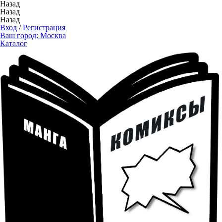
Назад
Назад
Назад
Вход
/
Регистрация
Ваш город:
Москва
Каталог