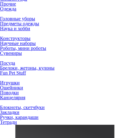
Прочие
Одежда
Головные уборы
Предметы одежды
Наука и хобби
Конструкторы
Научные наборы
Роботы, мини роботы
Сувениры
Посуда
Брелоки, жетоны, кулоны
Fun Pet Stuff
Игрушки
Ошейники
Поводки
Канцелярия
Блокноты, скетчбуки
Закладки
Ручки, карандаши
Тетради