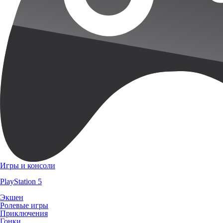
Игры и консоли
PlayStation 5
Экшен
Ролевые игры
Приключения
Гонки