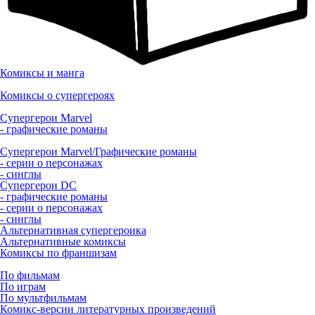
Комиксы и манга
Комиксы о супергероях
Супергерои Marvel
- графические романы
Супергерои Marvel/Графические романы
- серии о персонажах
- синглы
Супергерои DC
- графические романы
- серии о персонажах
- синглы
Альтернативная супергероика
Альтернативные комиксы
Комиксы по франшизам
По фильмам
По играм
По мультфильмам
Комикс-версии литературных произведений