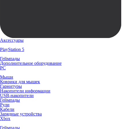
Аксессуары
PlayStation 5
Геймпады
Дополнительное оборудование
PC
Мыши
Коврики для мышек
Гарнитуры
Накопители информации
USB-накопители
Геймпады
Рули
Кабели
Зарядные устройства
Xbox
Геймпады