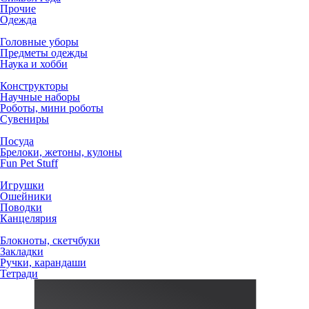
Прочие
Одежда
Головные уборы
Предметы одежды
Наука и хобби
Конструкторы
Научные наборы
Роботы, мини роботы
Сувениры
Посуда
Брелоки, жетоны, кулоны
Fun Pet Stuff
Игрушки
Ошейники
Поводки
Канцелярия
Блокноты, скетчбуки
Закладки
Ручки, карандаши
Тетради