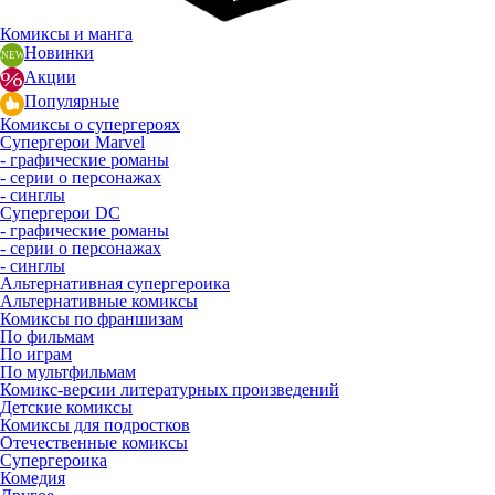
Комиксы и манга
Новинки
Акции
Популярные
Комиксы о супергероях
Супергерои Marvel
- графические романы
- серии о персонажах
- синглы
Супергерои DC
- графические романы
- серии о персонажах
- синглы
Альтернативная супергероика
Альтернативные комиксы
Комиксы по франшизам
По фильмам
По играм
По мультфильмам
Комикс-версии литературных произведений
Детские комиксы
Комиксы для подростков
Отечественные комиксы
Супергероика
Комедия