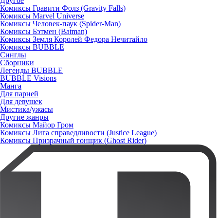
Другое
Комиксы Гравити Фолз (Gravity Falls)
Комиксы Marvel Universe
Комиксы Человек-паук (Spider-Man)
Комиксы Бэтмен (Batman)
Комиксы Земля Королей Федора Нечитайло
Комиксы BUBBLE
Синглы
Сборники
Легенды BUBBLE
BUBBLE Visions
Манга
Для парней
Для девушек
Мистика/ужасы
Другие жанры
Комиксы Майор Гром
Комиксы Лига справедливости (Justice League)
Комиксы Призрачный гонщик (Ghost Rider)