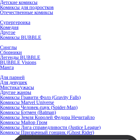
Детские комиксы
Комиксы для подростков
Отечественные комиксы
Супергероика
Комедия
Другое
Комиксы BUBBLE
Синглы
Сборники
Легенды BUBBLE
BUBBLE Visions
Манга
Для парней
Для девушек
Мистика/ужасы
Другие жанры
Комиксы Гравити Фолз (Gravity Falls)
Комиксы Marvel Universe
Комиксы Человек-паук (Spider-Man)
Комиксы Бэтмен (Batman)
Комиксы Земля Королей Федора Нечитайло
Комиксы Майор Гром
Комиксы Лига справедливости (Justice League)
Комиксы Призрачный гонщик (Ghost Rider)