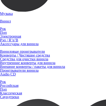
Музыка
Винил
Рок
Поп
Электронная
Рэп / R’n’B
Аксессуары для винила
Виниловые проигрыватели
Конверты / Чистящие средства
Средства для очистки винила
Внутренние конверты для винила
Внешние конверты / пакеты для винила
Проигрыватели винила
Audio CD
Рок
Российская
Поп
Классическая
Саундтреки