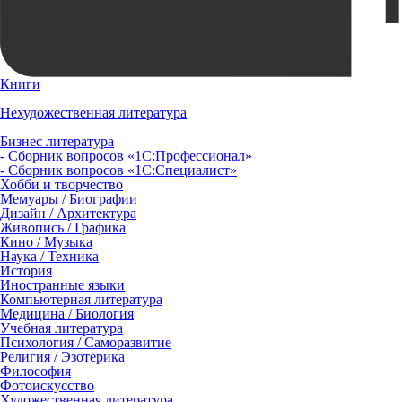
Книги
Нехудожественная литература
Бизнес литература
- Сборник вопросов «1С:Профессионал»
- Сборник вопросов «1С:Специалист»
Хобби и творчество
Мемуары / Биографии
Дизайн / Архитектура
Живопись / Графика
Кино / Музыка
Наука / Техника
История
Иностранные языки
Компьютерная литература
Медицина / Биология
Учебная литература
Психология / Саморазвитие
Религия / Эзотерика
Философия
Фотоискусство
Художественная литература