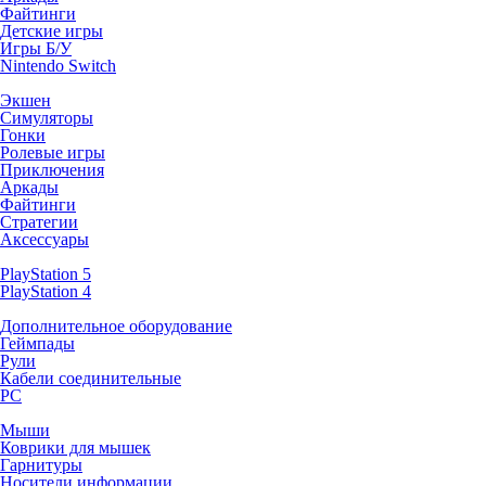
Файтинги
Детские игры
Игры Б/У
Nintendo Switch
Экшен
Симуляторы
Гонки
Ролевые игры
Приключения
Аркады
Файтинги
Стратегии
Аксессуары
PlayStation 5
PlayStation 4
Дополнительное оборудование
Геймпады
Рули
Кабели соединительные
PC
Мыши
Коврики для мышек
Гарнитуры
Носители информации