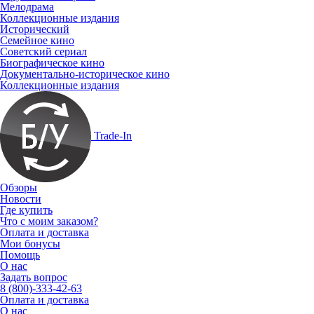
Мелодрама
Коллекционные издания
Исторический
Семейное кино
Советский сериал
Биографическое кино
Документально-историческое кино
Коллекционные издания
Trade-In
Обзоры
Новости
Где купить
Что с моим заказом?
Оплата и доставка
Мои бонусы
Помощь
О нас
Задать вопрос
8 (800)-333-42-63
Оплата и доставка
О нас