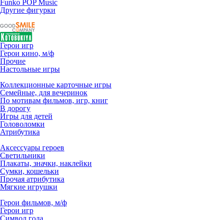
Funko POP Music
Другие фигурки
Герои игр
Герои кино, м/ф
Прочие
Настольные игры
Коллекционные карточные игры
Семейные, для вечеринок
По мотивам фильмов, игр, книг
В дорогу
Игры для детей
Головоломки
Атрибутика
Аксессуары героев
Светильники
Плакаты, значки, наклейки
Сумки, кошельки
Прочая атрибутика
Мягкие игрушки
Герои фильмов, м/ф
Герои игр
Символ года