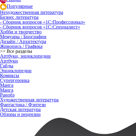
Популярные
Нехудожественная литература
Бизнес литература
- Сборник вопросов «1С:Профессионал»
- Сборник вопросов «1С:Специалист»
Хобби и творчество
Мемуары / Биографии
Дизайн / Архитектура
Живопись / Графика
>> Все разделы
Артбуки, энциклопедии
Артбуки
Гайды
Энциклопедии
Комиксы
Супергероика
Манга
Манга
Ранобэ
Художественная литература
Фантастика / Фэнтези
Детская литература
Обзоры и рецензии