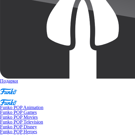
Подарки
Funko POP Animation
Funko POP Games
Funko POP Movies
Funko POP Television
Funko POP Disney
Funko POP Heroes