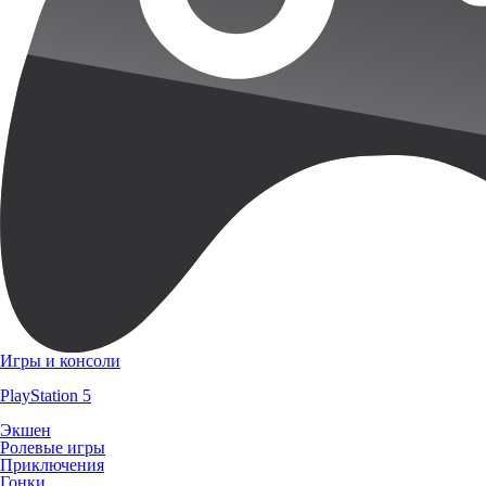
Игры и консоли
PlayStation 5
Экшен
Ролевые игры
Приключения
Гонки