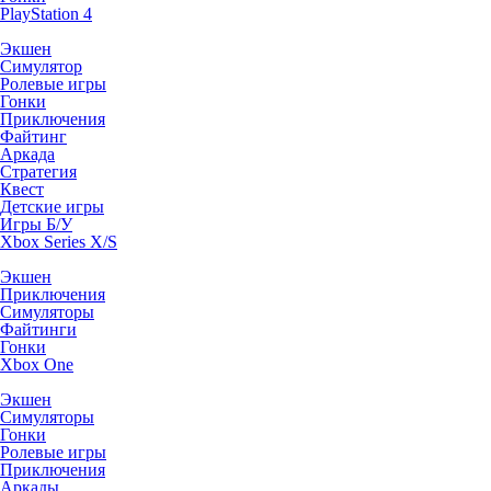
PlayStation 4
Экшен
Симулятор
Ролевые игры
Гонки
Приключения
Файтинг
Аркада
Стратегия
Квест
Детские игры
Игры Б/У
Xbox Series X/S
Экшен
Приключения
Симуляторы
Файтинги
Гонки
Xbox One
Экшен
Симуляторы
Гонки
Ролевые игры
Приключения
Аркады