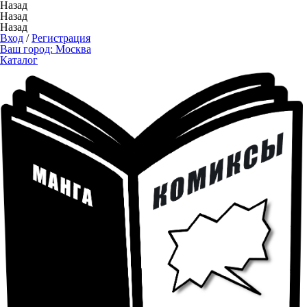
Назад
Назад
Назад
Вход
/
Регистрация
Ваш город:
Москва
Каталог