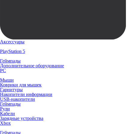
Аксессуары
PlayStation 5
Геймпады
Дополнительное оборудование
PC
Мыши
Коврики для мышек
Гарнитуры
Накопители информации
USB-накопители
Геймпады
Рули
Кабели
Зарядные устройства
Xbox
Геймпады