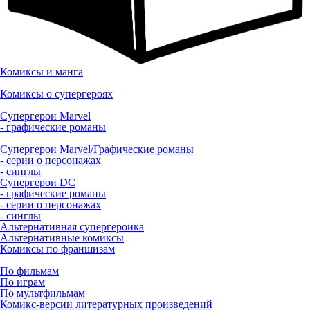
Комиксы и манга
Комиксы о супергероях
Супергерои Marvel
- графические романы
Супергерои Marvel/Графические романы
- серии о персонажах
- синглы
Супергерои DC
- графические романы
- серии о персонажах
- синглы
Альтернативная супергероика
Альтернативные комиксы
Комиксы по франшизам
По фильмам
По играм
По мультфильмам
Комикс-версии литературных произведений