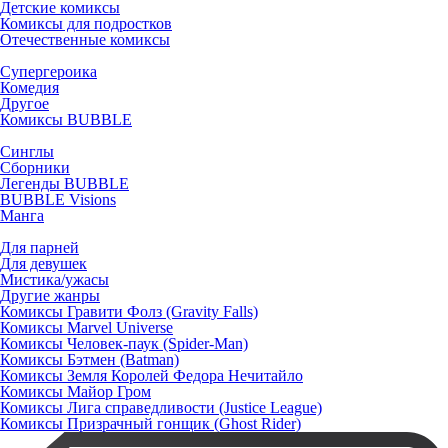
Детские комиксы
Комиксы для подростков
Отечественные комиксы
Супергероика
Комедия
Другое
Комиксы BUBBLE
Синглы
Сборники
Легенды BUBBLE
BUBBLE Visions
Манга
Для парней
Для девушек
Мистика/ужасы
Другие жанры
Комиксы Гравити Фолз (Gravity Falls)
Комиксы Marvel Universe
Комиксы Человек-паук (Spider-Man)
Комиксы Бэтмен (Batman)
Комиксы Земля Королей Федора Нечитайло
Комиксы Майор Гром
Комиксы Лига справедливости (Justice League)
Комиксы Призрачный гонщик (Ghost Rider)