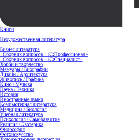
Книги
Нехудожественная литература
Бизнес литература
- Сборник вопросов «1С:Профессионал»
- Сборник вопросов «1С:Специалист»
Хобби и творчество
Мемуары / Биографии
Дизайн / Архитектура
Живопись / Графика
Кино / Музыка
Наука / Техника
История
Иностранные языки
Компьютерная литература
Медицина / Биология
Учебная литература
Психология / Саморазвитие
Религия / Эзотерика
Философия
Фотоискусство
Художественная литература