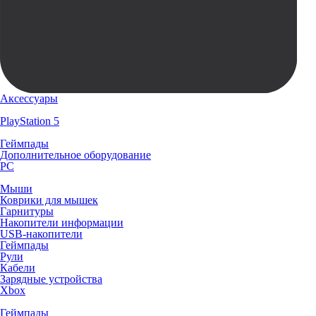
Аксессуары
PlayStation 5
Геймпады
Дополнительное оборудование
PC
Мыши
Коврики для мышек
Гарнитуры
Накопители информации
USB-накопители
Геймпады
Рули
Кабели
Зарядные устройства
Xbox
Геймпады