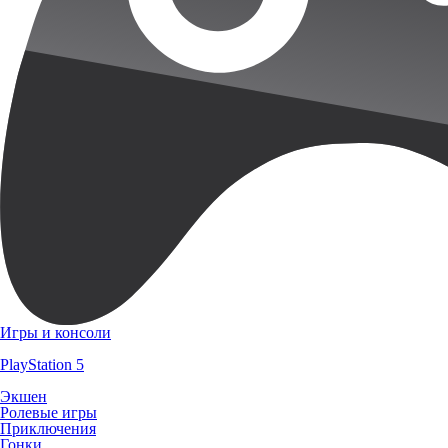
Игры и консоли
PlayStation 5
Экшен
Ролевые игры
Приключения
Гонки