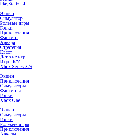
PlayStation 4
Экшен
Симулятор
Ролевые игры
Гонки
Приключения
Файтинг
Аркада
Стратегия
Квест
Детские игры
Игры Б/У
Xbox Series X/S
Экшен
Приключения
Симуляторы
Файтинги
Гонки
Xbox One
Экшен
Симуляторы
Гонки
Ролевые игры
Приключения
Аркады