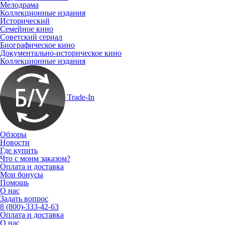
Мелодрама
Коллекционные издания
Исторический
Семейное кино
Советский сериал
Биографическое кино
Документально-историческое кино
Коллекционные издания
Trade-In
Обзоры
Новости
Где купить
Что с моим заказом?
Оплата и доставка
Мои бонусы
Помощь
О нас
Задать вопрос
8 (800)-333-42-63
Оплата и доставка
О нас