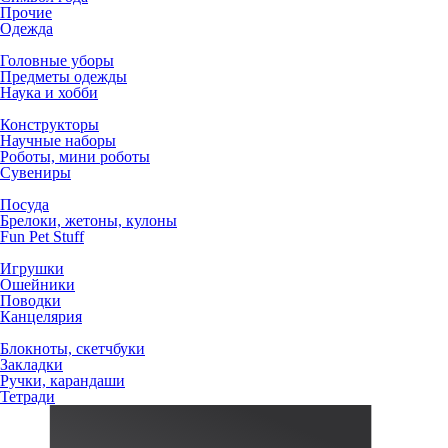
Прочие
Одежда
Головные уборы
Предметы одежды
Наука и хобби
Конструкторы
Научные наборы
Роботы, мини роботы
Сувениры
Посуда
Брелоки, жетоны, кулоны
Fun Pet Stuff
Игрушки
Ошейники
Поводки
Канцелярия
Блокноты, скетчбуки
Закладки
Ручки, карандаши
Тетради