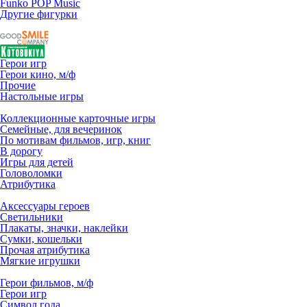
Funko POP Music
Другие фигурки
Герои игр
Герои кино, м/ф
Прочие
Настольные игры
Коллекционные карточные игры
Семейные, для вечеринок
По мотивам фильмов, игр, книг
В дорогу
Игры для детей
Головоломки
Атрибутика
Аксессуары героев
Светильники
Плакаты, значки, наклейки
Сумки, кошельки
Прочая атрибутика
Мягкие игрушки
Герои фильмов, м/ф
Герои игр
Символ года