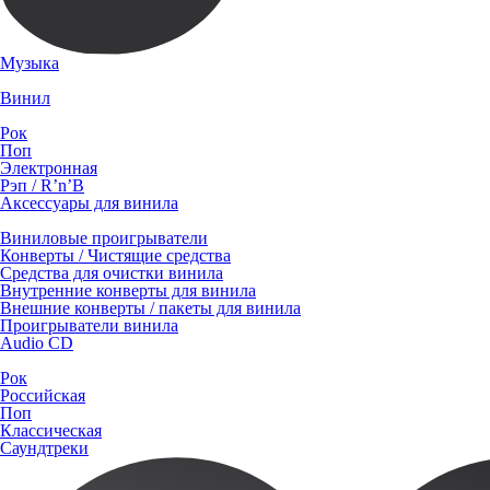
Музыка
Винил
Рок
Поп
Электронная
Рэп / R’n’B
Аксессуары для винила
Виниловые проигрыватели
Конверты / Чистящие средства
Средства для очистки винила
Внутренние конверты для винила
Внешние конверты / пакеты для винила
Проигрыватели винила
Audio CD
Рок
Российская
Поп
Классическая
Саундтреки