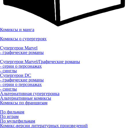
Комиксы и манга
Комиксы о супергероях
Супергерои Marvel
- графические романы
Супергерои Marvel/Графические романы
- серии о персонажах
- синглы
Супергерои DC
- графические романы
- серии о персонажах
- синглы
Альтернативная супергероика
Альтернативные комиксы
Комиксы по франшизам
По фильмам
По играм
По мультфильмам
Комикс-версии литературных произведений