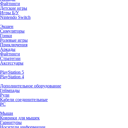
Файтинги
Детские игры
Игры Б/У
Nintendo Switch
Экшен
Симуляторы
Гонки
Ролевые игры
Приключения
Аркады
Файтинги
Стратегии
Аксессуары
PlayStation 5
PlayStation 4
Дополнительное оборудование
Геймпады
Рули
Кабели соединительные
PC
Мыши
Коврики для мышек
Гарнитуры
Носители информации