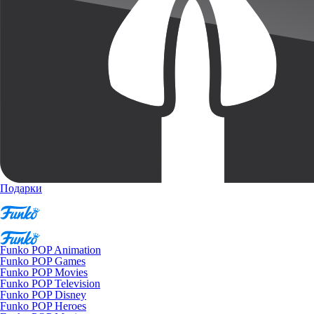
Подарки
Funko POP Animation
Funko POP Games
Funko POP Movies
Funko POP Television
Funko POP Disney
Funko POP Heroes