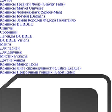
Другое
Комиксы Гравити Фолз (Gravity Falls)
Комиксы Marvel Universe
Комиксы Человек-паук (Spider-Man)
Комиксы Бэтмен (Batman)
Комиксы Земля Королей Федора Нечитайло
Комиксы BUBBLE
Синглы
Сборники
Легенды BUBBLE
BUBBLE Visions
Манга
Для парней
Для девушек
Мистика/ужасы
Другие жанры
Комиксы Майор Гром
Комиксы Лига справедливости (Justice League)
Комиксы Призрачный гонщик (Ghost Rider)