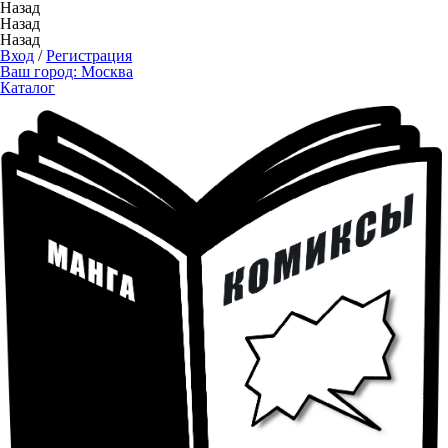
Назад
Назад
Назад
Вход
/
Регистрация
Ваш город:
Москва
Каталог