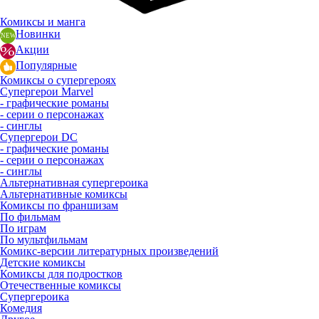
Комиксы и манга
Новинки
Акции
Популярные
Комиксы о супергероях
Супергерои Marvel
- графические романы
- серии о персонажах
- синглы
Супергерои DC
- графические романы
- серии о персонажах
- синглы
Альтернативная супергероика
Альтернативные комиксы
Комиксы по франшизам
По фильмам
По играм
По мультфильмам
Комикс-версии литературных произведений
Детские комиксы
Комиксы для подростков
Отечественные комиксы
Супергероика
Комедия