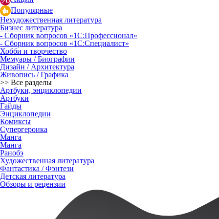
Популярные
Нехудожественная литература
Бизнес литература
- Сборник вопросов «1С:Профессионал»
- Сборник вопросов «1С:Специалист»
Хобби и творчество
Мемуары / Биографии
Дизайн / Архитектура
Живопись / Графика
>> Все разделы
Артбуки, энциклопедии
Артбуки
Гайды
Энциклопедии
Комиксы
Супергероика
Манга
Манга
Ранобэ
Художественная литература
Фантастика / Фэнтези
Детская литература
Обзоры и рецензии