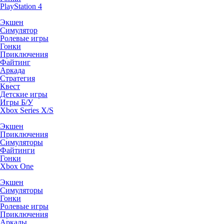
PlayStation 4
Экшен
Симулятор
Ролевые игры
Гонки
Приключения
Файтинг
Аркада
Стратегия
Квест
Детские игры
Игры Б/У
Xbox Series X/S
Экшен
Приключения
Симуляторы
Файтинги
Гонки
Xbox One
Экшен
Симуляторы
Гонки
Ролевые игры
Приключения
Аркады