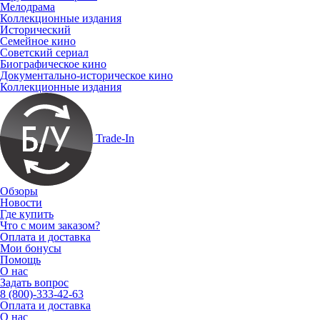
Мелодрама
Коллекционные издания
Исторический
Семейное кино
Советский сериал
Биографическое кино
Документально-историческое кино
Коллекционные издания
Trade-In
Обзоры
Новости
Где купить
Что с моим заказом?
Оплата и доставка
Мои бонусы
Помощь
О нас
Задать вопрос
8 (800)-333-42-63
Оплата и доставка
О нас