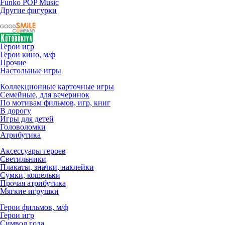
Funko POP Music
Другие фигурки
Герои игр
Герои кино, м/ф
Прочие
Настольные игры
Коллекционные карточные игры
Семейные, для вечеринок
По мотивам фильмов, игр, книг
В дорогу
Игры для детей
Головоломки
Атрибутика
Аксессуары героев
Светильники
Плакаты, значки, наклейки
Сумки, кошельки
Прочая атрибутика
Мягкие игрушки
Герои фильмов, м/ф
Герои игр
Символ года