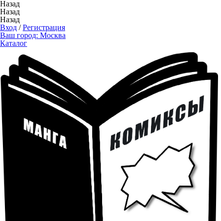
Назад
Назад
Назад
Вход
/
Регистрация
Ваш город:
Москва
Каталог