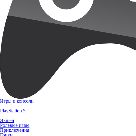
Игры и консоли
PlayStation 5
Экшен
Ролевые игры
Приключения
Гонки