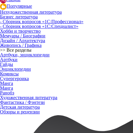
Популярные
Нехудожественная литература
Бизнес литература
- Сборник вопросов «1С:Профессионал»
- Сборник вопросов «1С:Специалист»
Хобби и творчество
Мемуары / Биографии
Дизайн / Архитектура
Живопись / Графика
>> Все разделы
Артбуки, энциклопедии
Артбуки
Гайды
Энциклопедии
Комиксы
Супергероика
Манга
Манга
Ранобэ
Художественная литература
Фантастика / Фэнтези
Детская литература
Обзоры и рецензии