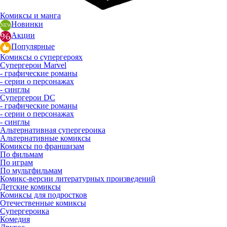
Комиксы и манга
Новинки
Акции
Популярные
Комиксы о супергероях
Супергерои Marvel
- графические романы
- серии о персонажах
- синглы
Супергерои DC
- графические романы
- серии о персонажах
- синглы
Альтернативная супергероика
Альтернативные комиксы
Комиксы по франшизам
По фильмам
По играм
По мультфильмам
Комикс-версии литературных произведений
Детские комиксы
Комиксы для подростков
Отечественные комиксы
Супергероика
Комедия