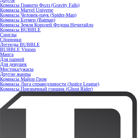
Другое
Комиксы Гравити Фолз (Gravity Falls)
Комиксы Marvel Universe
Комиксы Человек-паук (Spider-Man)
Комиксы Бэтмен (Batman)
Комиксы Земля Королей Федора Нечитайло
Комиксы BUBBLE
Синглы
Сборники
Легенды BUBBLE
BUBBLE Visions
Манга
Для парней
Для девушек
Мистика/ужасы
Другие жанры
Комиксы Майор Гром
Комиксы Лига справедливости (Justice League)
Комиксы Призрачный гонщик (Ghost Rider)