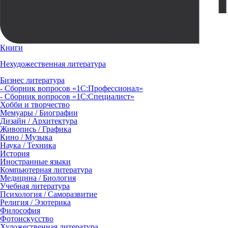
Книги
Нехудожественная литература
Бизнес литература
- Сборник вопросов «1С:Профессионал»
- Сборник вопросов «1С:Специалист»
Хобби и творчество
Мемуары / Биографии
Дизайн / Архитектура
Живопись / Графика
Кино / Музыка
Наука / Техника
История
Иностранные языки
Компьютерная литература
Медицина / Биология
Учебная литература
Психология / Саморазвитие
Религия / Эзотерика
Философия
Фотоискусство
Художественная литература