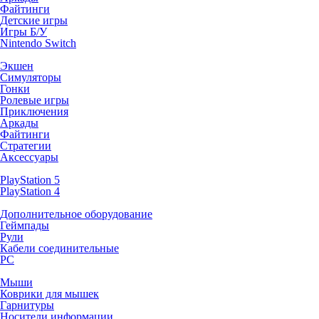
Файтинги
Детские игры
Игры Б/У
Nintendo Switch
Экшен
Симуляторы
Гонки
Ролевые игры
Приключения
Аркады
Файтинги
Стратегии
Аксессуары
PlayStation 5
PlayStation 4
Дополнительное оборудование
Геймпады
Рули
Кабели соединительные
PC
Мыши
Коврики для мышек
Гарнитуры
Носители информации