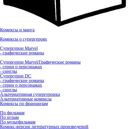
Комиксы и манга
Комиксы о супергероях
Супергерои Marvel
- графические романы
Супергерои Marvel/Графические романы
- серии о персонажах
- синглы
Супергерои DC
- графические романы
- серии о персонажах
- синглы
Альтернативная супергероика
Альтернативные комиксы
Комиксы по франшизам
По фильмам
По играм
По мультфильмам
Комикс-версии литературных произведений