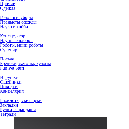
Прочие
Одежда
Головные уборы
Предметы одежды
Наука и хобби
Конструкторы
Научные наборы
Роботы, мини роботы
Сувениры
Посуда
Брелоки, жетоны, кулоны
Fun Pet Stuff
Игрушки
Ошейники
Поводки
Канцелярия
Блокноты, скетчбуки
Закладки
Ручки, карандаши
Тетради