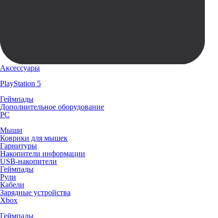
Аксессуары
PlayStation 5
Геймпады
Дополнительное оборудование
PC
Мыши
Коврики для мышек
Гарнитуры
Накопители информации
USB-накопители
Геймпады
Рули
Кабели
Зарядные устройства
Xbox
Геймпады