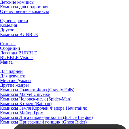
Детские комиксы
Комиксы для подростков
Отечественные комиксы
Супергероика
Комедия
Другое
Комиксы BUBBLE
Синглы
Сборники
Легенды BUBBLE
BUBBLE Visions
Манга
Для парней
Для девушек
Мистика/ужасы
Другие жанры
Комиксы Гравити Фолз (Gravity Falls)
Комиксы Marvel Universe
Комиксы Человек-паук (Spider-Man)
Комиксы Бэтмен (Batman)
Комиксы Земля Королей Федора Нечитайло
Комиксы Майор Гром
Комиксы Лига справедливости (Justice League)
Комиксы Призрачный гонщик (Ghost Rider)