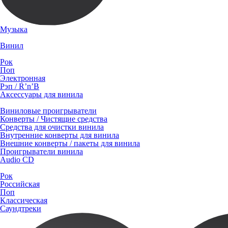
Музыка
Винил
Рок
Поп
Электронная
Рэп / R’n’B
Аксессуары для винила
Виниловые проигрыватели
Конверты / Чистящие средства
Средства для очистки винила
Внутренние конверты для винила
Внешние конверты / пакеты для винила
Проигрыватели винила
Audio CD
Рок
Российская
Поп
Классическая
Саундтреки