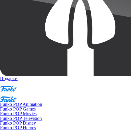
Подарки
Funko POP Animation
Funko POP Games
Funko POP Movies
Funko POP Television
Funko POP Disney
Funko POP Heroes