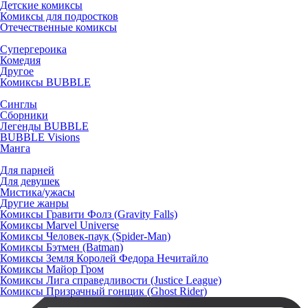
Детские комиксы
Комиксы для подростков
Отечественные комиксы
Супергероика
Комедия
Другое
Комиксы BUBBLE
Синглы
Сборники
Легенды BUBBLE
BUBBLE Visions
Манга
Для парней
Для девушек
Мистика/ужасы
Другие жанры
Комиксы Гравити Фолз (Gravity Falls)
Комиксы Marvel Universe
Комиксы Человек-паук (Spider-Man)
Комиксы Бэтмен (Batman)
Комиксы Земля Королей Федора Нечитайло
Комиксы Майор Гром
Комиксы Лига справедливости (Justice League)
Комиксы Призрачный гонщик (Ghost Rider)