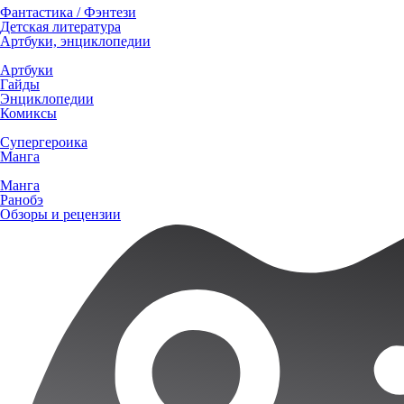
Фантастика / Фэнтези
Детская литература
Артбуки, энциклопедии
Артбуки
Гайды
Энциклопедии
Комиксы
Супергероика
Манга
Манга
Ранобэ
Обзоры и рецензии