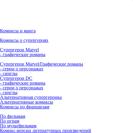
Комиксы и манга
Комиксы о супергероях
Супергерои Marvel
- графические романы
Супергерои Marvel/Графические романы
- серии о персонажах
- синглы
Супергерои DC
- графические романы
- серии о персонажах
- синглы
Альтернативная супергероика
Альтернативные комиксы
Комиксы по франшизам
По фильмам
По играм
По мультфильмам
Комикс-версии литературных произведений