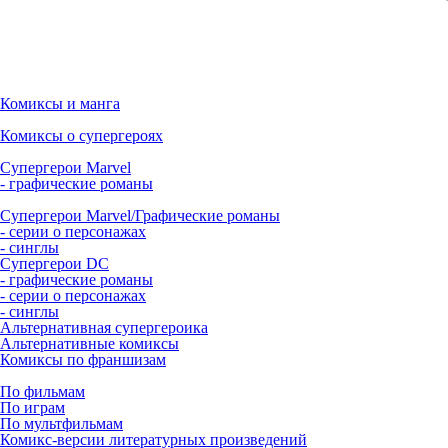
Комиксы и манга
Комиксы о супергероях
Супергерои Marvel
- графические романы
Супергерои Marvel/Графические романы
- серии о персонажах
- синглы
Супергерои DC
- графические романы
- серии о персонажах
- синглы
Альтернативная супергероика
Альтернативные комиксы
Комиксы по франшизам
По фильмам
По играм
По мультфильмам
Комикс-версии литературных произведений