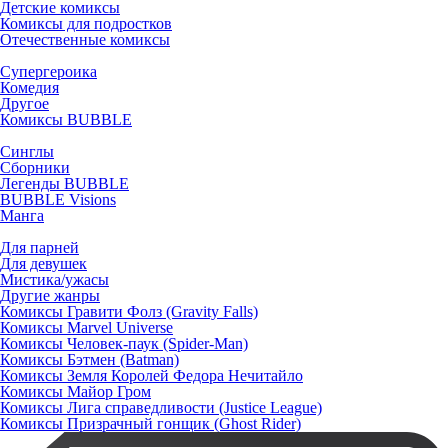
Детские комиксы
Комиксы для подростков
Отечественные комиксы
Супергероика
Комедия
Другое
Комиксы BUBBLE
Синглы
Сборники
Легенды BUBBLE
BUBBLE Visions
Манга
Для парней
Для девушек
Мистика/ужасы
Другие жанры
Комиксы Гравити Фолз (Gravity Falls)
Комиксы Marvel Universe
Комиксы Человек-паук (Spider-Man)
Комиксы Бэтмен (Batman)
Комиксы Земля Королей Федора Нечитайло
Комиксы Майор Гром
Комиксы Лига справедливости (Justice League)
Комиксы Призрачный гонщик (Ghost Rider)