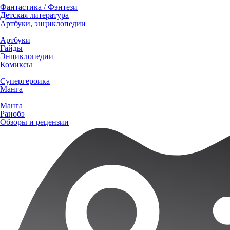
Фантастика / Фэнтези
Детская литература
Артбуки, энциклопедии
Артбуки
Гайды
Энциклопедии
Комиксы
Супергероика
Манга
Манга
Ранобэ
Обзоры и рецензии