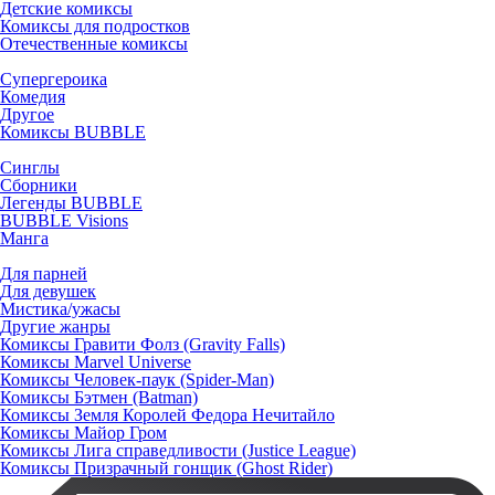
Детские комиксы
Комиксы для подростков
Отечественные комиксы
Супергероика
Комедия
Другое
Комиксы BUBBLE
Синглы
Сборники
Легенды BUBBLE
BUBBLE Visions
Манга
Для парней
Для девушек
Мистика/ужасы
Другие жанры
Комиксы Гравити Фолз (Gravity Falls)
Комиксы Marvel Universe
Комиксы Человек-паук (Spider-Man)
Комиксы Бэтмен (Batman)
Комиксы Земля Королей Федора Нечитайло
Комиксы Майор Гром
Комиксы Лига справедливости (Justice League)
Комиксы Призрачный гонщик (Ghost Rider)