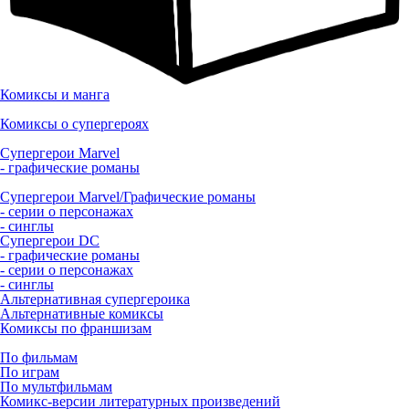
Комиксы и манга
Комиксы о супергероях
Супергерои Marvel
- графические романы
Супергерои Marvel/Графические романы
- серии о персонажах
- синглы
Супергерои DC
- графические романы
- серии о персонажах
- синглы
Альтернативная супергероика
Альтернативные комиксы
Комиксы по франшизам
По фильмам
По играм
По мультфильмам
Комикс-версии литературных произведений