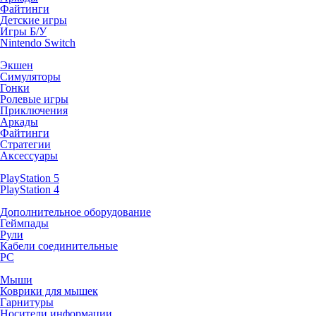
Файтинги
Детские игры
Игры Б/У
Nintendo Switch
Экшен
Симуляторы
Гонки
Ролевые игры
Приключения
Аркады
Файтинги
Стратегии
Аксессуары
PlayStation 5
PlayStation 4
Дополнительное оборудование
Геймпады
Рули
Кабели соединительные
PC
Мыши
Коврики для мышек
Гарнитуры
Носители информации