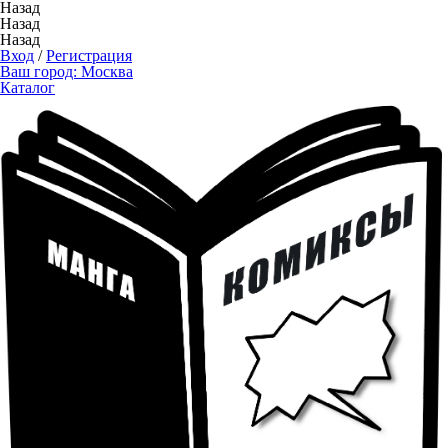
Назад
Назад
Назад
Вход
/
Регистрация
Ваш город:
Москва
Каталог