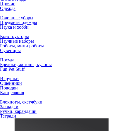
Прочие
Одежда
Головные уборы
Предметы одежды
Наука и хобби
Конструкторы
Научные наборы
Роботы, мини роботы
Сувениры
Посуда
Брелоки, жетоны, кулоны
Fun Pet Stuff
Игрушки
Ошейники
Поводки
Канцелярия
Блокноты, скетчбуки
Закладки
Ручки, карандаши
Тетради