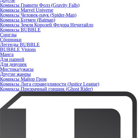
Другое
Комиксы Гравити Фолз (Gravity Falls)
Комиксы Marvel Universe
Комиксы Человек-паук (Spider-Man)
Комиксы Бэтмен (Batman)
Комиксы Земля Королей Федора Нечитайло
Комиксы BUBBLE
Синглы
Сборники
Легенды BUBBLE
BUBBLE Visions
Манга
Для парней
Для девушек
Мистика/ужасы
Другие жанры
Комиксы Майор Гром
Комиксы Лига справедливости (Justice League)
Комиксы Призрачный гонщик (Ghost Rider)