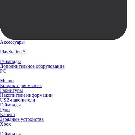
Аксессуары
PlayStation 5
Геймпады
Дополнительное оборудование
PC
Мыши
Коврики для мышек
Гарнитуры
Накопители информации
USB-накопители
Геймпады
Рули
Кабели
Зарядные устройства
Xbox
Геймпады