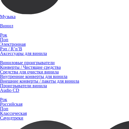
Музыка
Винил
Рок
Поп
Электронная
Рэп / R’n’B
Аксессуары для винила
Виниловые проигрыватели
Конверты / Чистящие средства
Средства для очистки винила
Внутренние конверты для винила
Внешние конверты / пакеты для винила
Проигрыватели винила
Audio CD
Рок
Российская
Поп
Классическая
Саундтреки