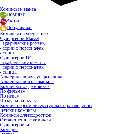
Комиксы и манга
Новинки
Акции
Популярные
Комиксы о супергероях
Супергерои Marvel
- графические романы
- серии о персонажах
- синглы
Супергерои DC
- графические романы
- серии о персонажах
- синглы
Альтернативная супергероика
Альтернативные комиксы
Комиксы по франшизам
По фильмам
По играм
По мультфильмам
Комикс-версии литературных произведений
Детские комиксы
Комиксы для подростков
Отечественные комиксы
Супергероика
Комедия