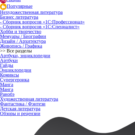
Популярные
Нехудожественная литература
Бизнес литература
- Сборник вопросов «1С:Профессионал»
- Сборник вопросов «1С:Специалист»
Хобби и творчество
Мемуары / Биографии
Дизайн / Архитектура
Живопись / Графика
>> Все разделы
Артбуки, энциклопедии
Артбуки
Гайды
Энциклопедии
Комиксы
Супергероика
Манга
Манга
Ранобэ
Художественная литература
Фантастика / Фэнтези
Детская литература
Обзоры и рецензии