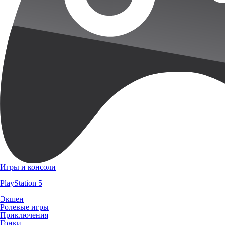
Игры и консоли
PlayStation 5
Экшен
Ролевые игры
Приключения
Гонки