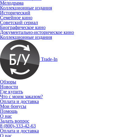
Мелодрама
Коллекционные издания
Исторический
Семейное кино
Советский сериал
Биографическое кино
Документально-историческое кино
Коллекционные издания
Trade-In
Обзоры
Новости
Где купить
Что с моим заказом?
Оплата и доставка
Мои бонусы
Помощь
О нас
Задать вопрос
8 (800)-333-42-63
Оплата и доставка
О нас