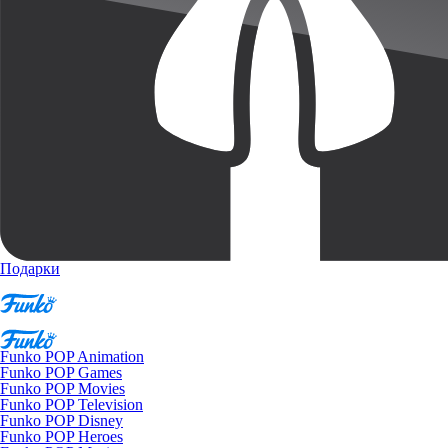
Подарки
Funko POP Animation
Funko POP Games
Funko POP Movies
Funko POP Television
Funko POP Disney
Funko POP Heroes