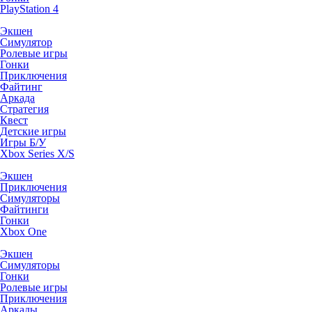
PlayStation 4
Экшен
Симулятор
Ролевые игры
Гонки
Приключения
Файтинг
Аркада
Стратегия
Квест
Детские игры
Игры Б/У
Xbox Series X/S
Экшен
Приключения
Симуляторы
Файтинги
Гонки
Xbox One
Экшен
Симуляторы
Гонки
Ролевые игры
Приключения
Аркады