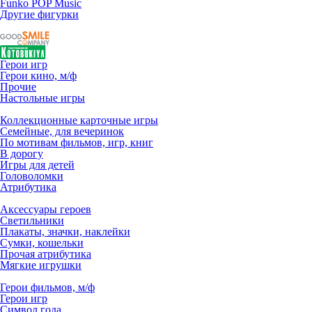
Funko POP Music
Другие фигурки
Герои игр
Герои кино, м/ф
Прочие
Настольные игры
Коллекционные карточные игры
Семейные, для вечеринок
По мотивам фильмов, игр, книг
В дорогу
Игры для детей
Головоломки
Атрибутика
Аксессуары героев
Светильники
Плакаты, значки, наклейки
Сумки, кошельки
Прочая атрибутика
Мягкие игрушки
Герои фильмов, м/ф
Герои игр
Символ года