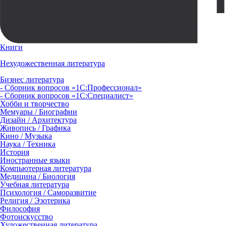
Книги
Нехудожественная литература
Бизнес литература
- Сборник вопросов «1С:Профессионал»
- Сборник вопросов «1С:Специалист»
Хобби и творчество
Мемуары / Биографии
Дизайн / Архитектура
Живопись / Графика
Кино / Музыка
Наука / Техника
История
Иностранные языки
Компьютерная литература
Медицина / Биология
Учебная литература
Психология / Саморазвитие
Религия / Эзотерика
Философия
Фотоискусство
Художественная литература