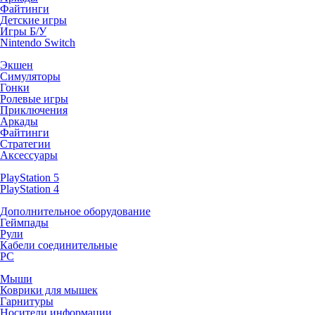
Файтинги
Детские игры
Игры Б/У
Nintendo Switch
Экшен
Симуляторы
Гонки
Ролевые игры
Приключения
Аркады
Файтинги
Стратегии
Аксессуары
PlayStation 5
PlayStation 4
Дополнительное оборудование
Геймпады
Рули
Кабели соединительные
PC
Мыши
Коврики для мышек
Гарнитуры
Носители информации