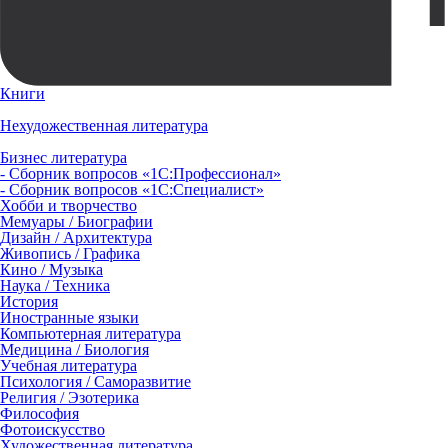
Книги
Нехудожественная литература
Бизнес литература
- Сборник вопросов «1С:Профессионал»
- Сборник вопросов «1С:Специалист»
Хобби и творчество
Мемуары / Биографии
Дизайн / Архитектура
Живопись / Графика
Кино / Музыка
Наука / Техника
История
Иностранные языки
Компьютерная литература
Медицина / Биология
Учебная литература
Психология / Саморазвитие
Религия / Эзотерика
Философия
Фотоискусство
Художественная литература