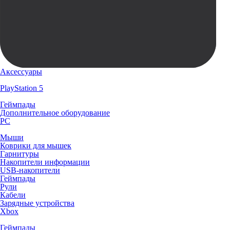
Аксессуары
PlayStation 5
Геймпады
Дополнительное оборудование
PC
Мыши
Коврики для мышек
Гарнитуры
Накопители информации
USB-накопители
Геймпады
Рули
Кабели
Зарядные устройства
Xbox
Геймпады