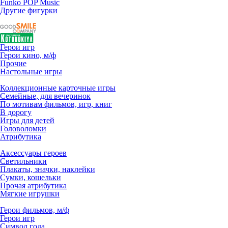
Funko POP Music
Другие фигурки
Герои игр
Герои кино, м/ф
Прочие
Настольные игры
Коллекционные карточные игры
Семейные, для вечеринок
По мотивам фильмов, игр, книг
В дорогу
Игры для детей
Головоломки
Атрибутика
Аксессуары героев
Светильники
Плакаты, значки, наклейки
Сумки, кошельки
Прочая атрибутика
Мягкие игрушки
Герои фильмов, м/ф
Герои игр
Символ года