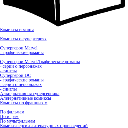
Комиксы и манга
Комиксы о супергероях
Супергерои Marvel
- графические романы
Супергерои Marvel/Графические романы
- серии о персонажах
- синглы
Супергерои DC
- графические романы
- серии о персонажах
- синглы
Альтернативная супергероика
Альтернативные комиксы
Комиксы по франшизам
По фильмам
По играм
По мультфильмам
Комикс-версии литературных произведений