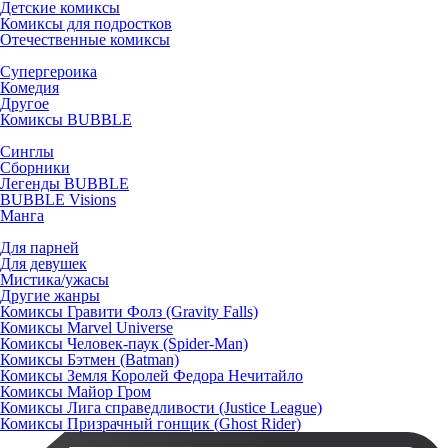
Детские комиксы
Комиксы для подростков
Отечественные комиксы
Супергероика
Комедия
Другое
Комиксы BUBBLE
Синглы
Сборники
Легенды BUBBLE
BUBBLE Visions
Манга
Для парней
Для девушек
Мистика/ужасы
Другие жанры
Комиксы Гравити Фолз (Gravity Falls)
Комиксы Marvel Universe
Комиксы Человек-паук (Spider-Man)
Комиксы Бэтмен (Batman)
Комиксы Земля Королей Федора Нечитайло
Комиксы Майор Гром
Комиксы Лига справедливости (Justice League)
Комиксы Призрачный гонщик (Ghost Rider)