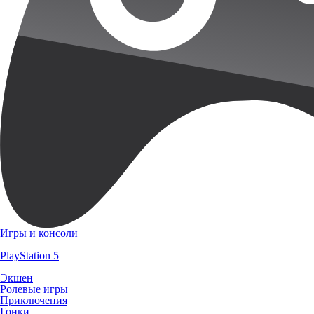
Игры и консоли
PlayStation 5
Экшен
Ролевые игры
Приключения
Гонки