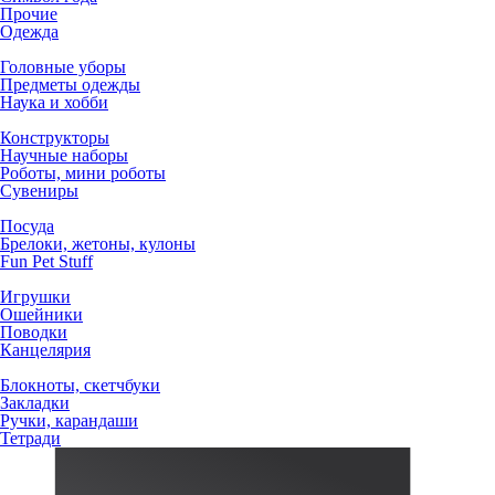
Прочие
Одежда
Головные уборы
Предметы одежды
Наука и хобби
Конструкторы
Научные наборы
Роботы, мини роботы
Сувениры
Посуда
Брелоки, жетоны, кулоны
Fun Pet Stuff
Игрушки
Ошейники
Поводки
Канцелярия
Блокноты, скетчбуки
Закладки
Ручки, карандаши
Тетради