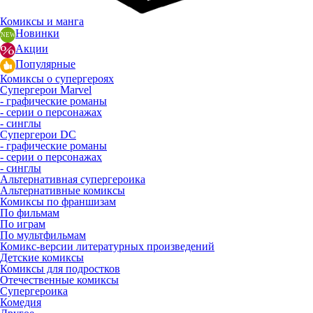
Комиксы и манга
Новинки
Акции
Популярные
Комиксы о супергероях
Супергерои Marvel
- графические романы
- серии о персонажах
- синглы
Супергерои DC
- графические романы
- серии о персонажах
- синглы
Альтернативная супергероика
Альтернативные комиксы
Комиксы по франшизам
По фильмам
По играм
По мультфильмам
Комикс-версии литературных произведений
Детские комиксы
Комиксы для подростков
Отечественные комиксы
Супергероика
Комедия