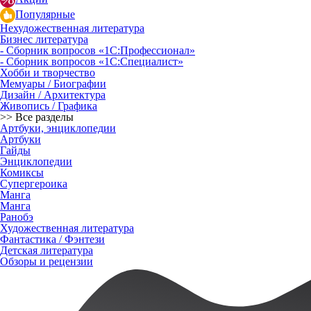
Популярные
Нехудожественная литература
Бизнес литература
- Сборник вопросов «1С:Профессионал»
- Сборник вопросов «1С:Специалист»
Хобби и творчество
Мемуары / Биографии
Дизайн / Архитектура
Живопись / Графика
>> Все разделы
Артбуки, энциклопедии
Артбуки
Гайды
Энциклопедии
Комиксы
Супергероика
Манга
Манга
Ранобэ
Художественная литература
Фантастика / Фэнтези
Детская литература
Обзоры и рецензии