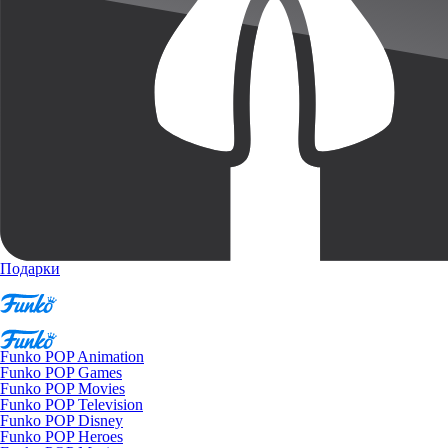
Подарки
Funko POP Animation
Funko POP Games
Funko POP Movies
Funko POP Television
Funko POP Disney
Funko POP Heroes