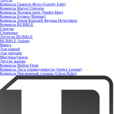
Другое
Комиксы Гравити Фолз (Gravity Falls)
Комиксы Marvel Universe
Комиксы Человек-паук (Spider-Man)
Комиксы Бэтмен (Batman)
Комиксы Земля Королей Федора Нечитайло
Комиксы BUBBLE
Синглы
Сборники
Легенды BUBBLE
BUBBLE Visions
Манга
Для парней
Для девушек
Мистика/ужасы
Другие жанры
Комиксы Майор Гром
Комиксы Лига справедливости (Justice League)
Комиксы Призрачный гонщик (Ghost Rider)