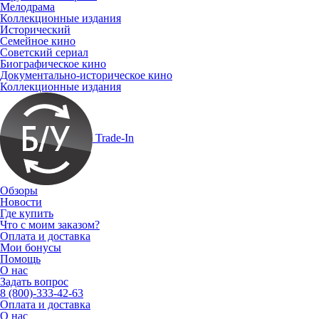
Мелодрама
Коллекционные издания
Исторический
Семейное кино
Советский сериал
Биографическое кино
Документально-историческое кино
Коллекционные издания
Trade-In
Обзоры
Новости
Где купить
Что с моим заказом?
Оплата и доставка
Мои бонусы
Помощь
О нас
Задать вопрос
8 (800)-333-42-63
Оплата и доставка
О нас