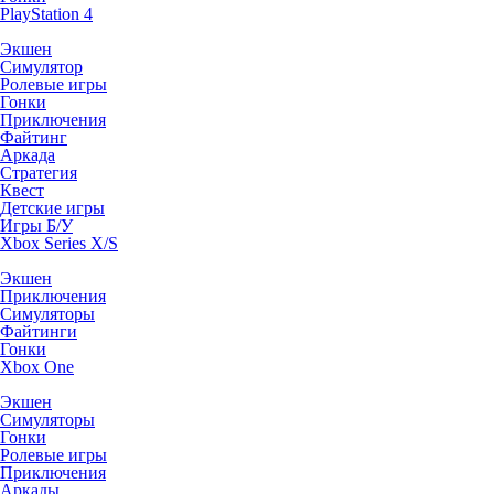
PlayStation 4
Экшен
Симулятор
Ролевые игры
Гонки
Приключения
Файтинг
Аркада
Стратегия
Квест
Детские игры
Игры Б/У
Xbox Series X/S
Экшен
Приключения
Симуляторы
Файтинги
Гонки
Xbox One
Экшен
Симуляторы
Гонки
Ролевые игры
Приключения
Аркады