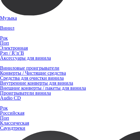
Музыка
Винил
Рок
Поп
Электронная
Рэп / R’n’B
Аксессуары для винила
Виниловые проигрыватели
Конверты / Чистящие средства
Средства для очистки винила
Внутренние конверты для винила
Внешние конверты / пакеты для винила
Проигрыватели винила
Audio CD
Рок
Российская
Поп
Классическая
Саундтреки