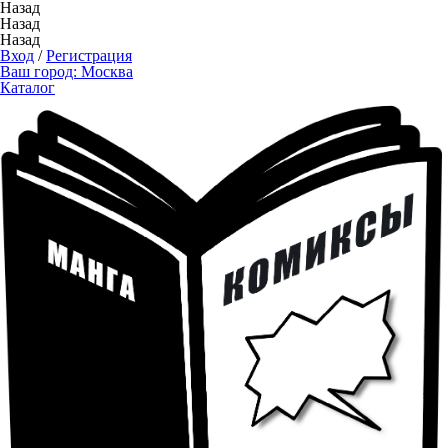
Назад
Назад
Назад
Вход
/
Регистрация
Ваш город:
Москва
Каталог