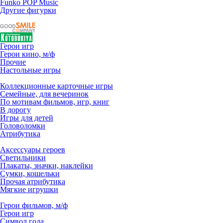
Funko POP Music
Другие фигурки
Герои игр
Герои кино, м/ф
Прочие
Настольные игры
Коллекционные карточные игры
Семейные, для вечеринок
По мотивам фильмов, игр, книг
В дорогу
Игры для детей
Головоломки
Атрибутика
Аксессуары героев
Светильники
Плакаты, значки, наклейки
Сумки, кошельки
Прочая атрибутика
Мягкие игрушки
Герои фильмов, м/ф
Герои игр
Символ года