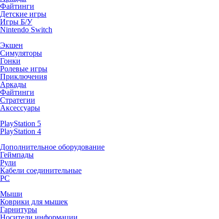
Файтинги
Детские игры
Игры Б/У
Nintendo Switch
Экшен
Симуляторы
Гонки
Ролевые игры
Приключения
Аркады
Файтинги
Стратегии
Аксессуары
PlayStation 5
PlayStation 4
Дополнительное оборудование
Геймпады
Рули
Кабели соединительные
PC
Мыши
Коврики для мышек
Гарнитуры
Носители информации