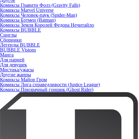
Другое
Комиксы Гравити Фолз (Gravity Falls)
Комиксы Marvel Universe
Комиксы Человек-паук (Spider-Man)
Комиксы Бэтмен (Batman)
Комиксы Земля Королей Федора Нечитайло
Комиксы BUBBLE
Синглы
Сборники
Легенды BUBBLE
BUBBLE Visions
Манга
Для парней
Для девушек
Мистика/ужасы
Другие жанры
Комиксы Майор Гром
Комиксы Лига справедливости (Justice League)
Комиксы Призрачный гонщик (Ghost Rider)