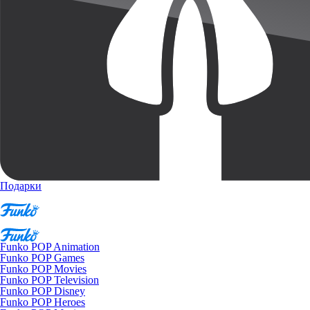
Подарки
Funko POP Animation
Funko POP Games
Funko POP Movies
Funko POP Television
Funko POP Disney
Funko POP Heroes