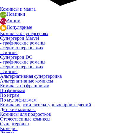
Комиксы и манга
Новинки
Акции
Популярные
Комиксы о супергероях
Супергерои Marvel
- графические романы
- серии о персонажах
- синглы
Супергерои DC
- графические романы
- серии о персонажах
- синглы
Альтернативная супергероика
Альтернативные комиксы
Комиксы по франшизам
По фильмам
По играм
По мультфильмам
Комикс-версии литературных произведений
Детские комиксы
Комиксы для подростков
Отечественные комиксы
Супергероика
Комедия