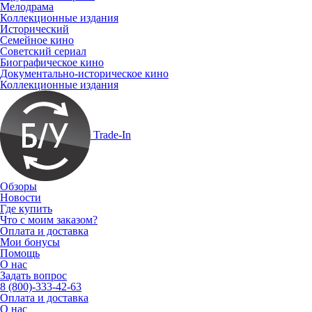
Мелодрама
Коллекционные издания
Исторический
Семейное кино
Советский сериал
Биографическое кино
Документально-историческое кино
Коллекционные издания
Trade-In
Обзоры
Новости
Где купить
Что с моим заказом?
Оплата и доставка
Мои бонусы
Помощь
О нас
Задать вопрос
8 (800)-333-42-63
Оплата и доставка
О нас