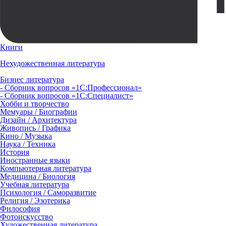
Книги
Нехудожественная литература
Бизнес литература
- Сборник вопросов «1С:Профессионал»
- Сборник вопросов «1С:Специалист»
Хобби и творчество
Мемуары / Биографии
Дизайн / Архитектура
Живопись / Графика
Кино / Музыка
Наука / Техника
История
Иностранные языки
Компьютерная литература
Медицина / Биология
Учебная литература
Психология / Саморазвитие
Религия / Эзотерика
Философия
Фотоискусство
Художественная литература