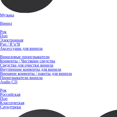
Музыка
Винил
Рок
Поп
Электронная
Рэп / R’n’B
Аксессуары для винила
Виниловые проигрыватели
Конверты / Чистящие средства
Средства для очистки винила
Внутренние конверты для винила
Внешние конверты / пакеты для винила
Проигрыватели винила
Audio CD
Рок
Российская
Поп
Классическая
Саундтреки