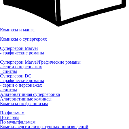
Комиксы и манга
Комиксы о супергероях
Супергерои Marvel
- графические романы
Супергерои Marvel/Графические романы
- серии о персонажах
- синглы
Супергерои DC
- графические романы
- серии о персонажах
- синглы
Альтернативная супергероика
Альтернативные комиксы
Комиксы по франшизам
По фильмам
По играм
По мультфильмам
Комикс-версии литературных произведений