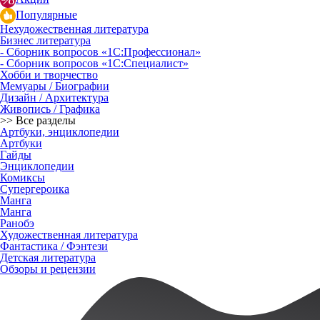
Популярные
Нехудожественная литература
Бизнес литература
- Сборник вопросов «1С:Профессионал»
- Сборник вопросов «1С:Специалист»
Хобби и творчество
Мемуары / Биографии
Дизайн / Архитектура
Живопись / Графика
>> Все разделы
Артбуки, энциклопедии
Артбуки
Гайды
Энциклопедии
Комиксы
Супергероика
Манга
Манга
Ранобэ
Художественная литература
Фантастика / Фэнтези
Детская литература
Обзоры и рецензии