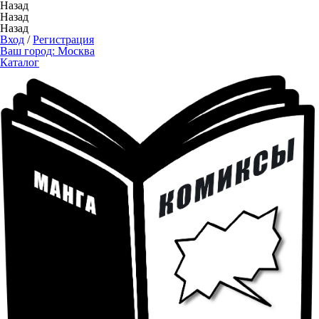
Назад
Назад
Назад
Вход
/
Регистрация
Ваш город:
Москва
Каталог