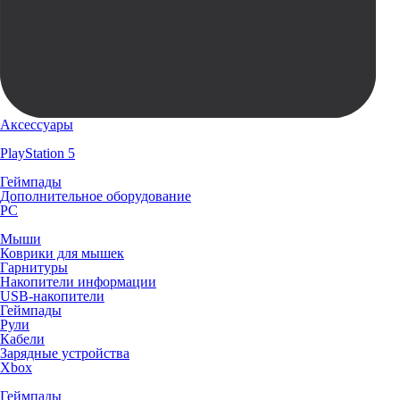
Аксессуары
PlayStation 5
Геймпады
Дополнительное оборудование
PC
Мыши
Коврики для мышек
Гарнитуры
Накопители информации
USB-накопители
Геймпады
Рули
Кабели
Зарядные устройства
Xbox
Геймпады