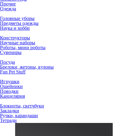
Прочие
Одежда
Головные уборы
Предметы одежды
Наука и хобби
Конструкторы
Научные наборы
Роботы, мини роботы
Сувениры
Посуда
Брелоки, жетоны, кулоны
Fun Pet Stuff
Игрушки
Ошейники
Поводки
Канцелярия
Блокноты, скетчбуки
Закладки
Ручки, карандаши
Тетради