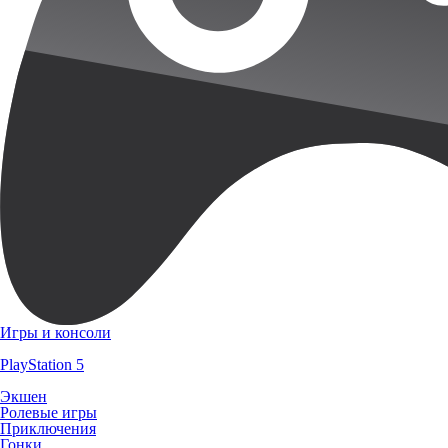
Игры и консоли
PlayStation 5
Экшен
Ролевые игры
Приключения
Гонки