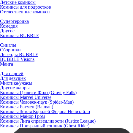
Детские комиксы
Комиксы для подростков
Отечественные комиксы
Супергероика
Комедия
Другое
Комиксы BUBBLE
Синглы
Сборники
Легенды BUBBLE
BUBBLE Visions
Манга
Для парней
Для девушек
Мистика/ужасы
Другие жанры
Комиксы Гравити Фолз (Gravity Falls)
Комиксы Marvel Universe
Комиксы Человек-паук (Spider-Man)
Комиксы Бэтмен (Batman)
Комиксы Земля Королей Федора Нечитайло
Комиксы Майор Гром
Комиксы Лига справедливости (Justice League)
Комиксы Призрачный гонщик (Ghost Rider)