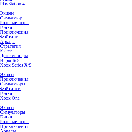
PlayStation 4
Экшен
Симулятор
Ролевые игры
Гонки
Приключения
Файтинг
Аркада
Стратегия
Квест
Детские игры
Игры Б/У
Xbox Series X/S
Экшен
Приключения
Симуляторы
Файтинги
Гонки
Xbox One
Экшен
Симуляторы
Гонки
Ролевые игры
Приключения
Аркады