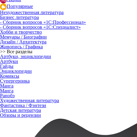
Популярные
Нехудожественная литература
Бизнес литература
- Сборник вопросов «1С:Профессионал»
- Сборник вопросов «1С:Специалист»
Хобби и творчество
Мемуары / Биографии
Дизайн / Архитектура
Живопись / Графика
>> Все разделы
Артбуки, энциклопедии
Артбуки
Гайды
Энциклопедии
Комиксы
Супергероика
Манга
Манга
Ранобэ
Художественная литература
Фантастика / Фэнтези
Детская литература
Обзоры и рецензии