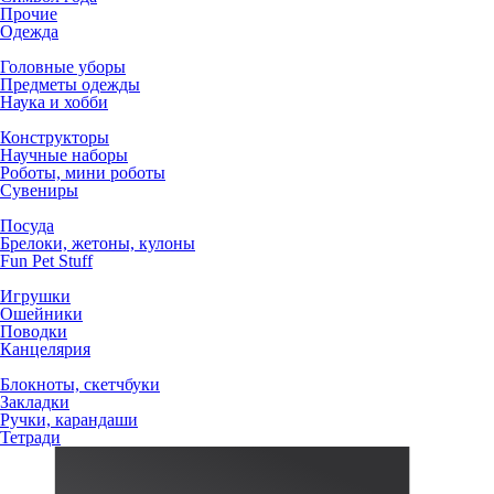
Прочие
Одежда
Головные уборы
Предметы одежды
Наука и хобби
Конструкторы
Научные наборы
Роботы, мини роботы
Сувениры
Посуда
Брелоки, жетоны, кулоны
Fun Pet Stuff
Игрушки
Ошейники
Поводки
Канцелярия
Блокноты, скетчбуки
Закладки
Ручки, карандаши
Тетради