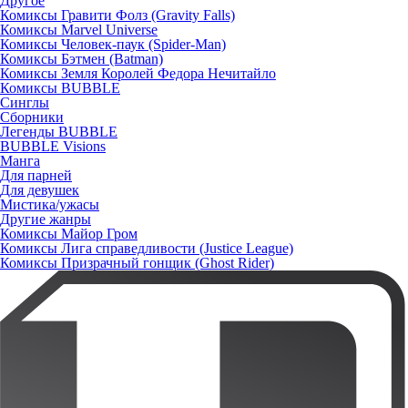
Другое
Комиксы Гравити Фолз (Gravity Falls)
Комиксы Marvel Universe
Комиксы Человек-паук (Spider-Man)
Комиксы Бэтмен (Batman)
Комиксы Земля Королей Федора Нечитайло
Комиксы BUBBLE
Синглы
Сборники
Легенды BUBBLE
BUBBLE Visions
Манга
Для парней
Для девушек
Мистика/ужасы
Другие жанры
Комиксы Майор Гром
Комиксы Лига справедливости (Justice League)
Комиксы Призрачный гонщик (Ghost Rider)