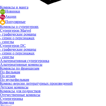
Комиксы и манга
Новинки
Акции
Популярные
Комиксы о супергероях
Супергерои Marvel
- графические романы
- серии о персонажах
- синглы
Супергерои DC
- графические романы
- серии о персонажах
- синглы
Альтернативная супергероика
Альтернативные комиксы
Комиксы по франшизам
По фильмам
По играм
По мультфильмам
Комикс-версии литературных произведений
Детские комиксы
Комиксы для подростков
Отечественные комиксы
Супергероика
Комедия