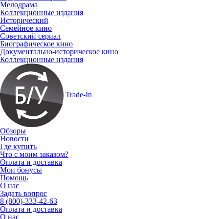
Мелодрама
Коллекционные издания
Исторический
Семейное кино
Советский сериал
Биографическое кино
Документально-историческое кино
Коллекционные издания
Trade-In
Обзоры
Новости
Где купить
Что с моим заказом?
Оплата и доставка
Мои бонусы
Помощь
О нас
Задать вопрос
8 (800)-333-42-63
Оплата и доставка
О нас