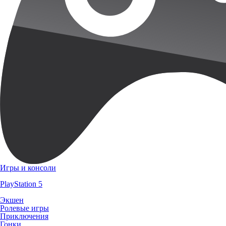
Игры и консоли
PlayStation 5
Экшен
Ролевые игры
Приключения
Гонки