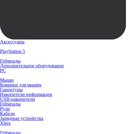
Аксессуары
PlayStation 5
Геймпады
Дополнительное оборудование
PC
Мыши
Коврики для мышек
Гарнитуры
Накопители информации
USB-накопители
Геймпады
Рули
Кабели
Зарядные устройства
Xbox
Геймпады