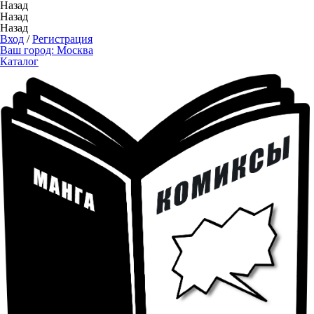
Назад
Назад
Назад
Вход
/
Регистрация
Ваш город:
Москва
Каталог