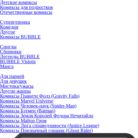
Детские комиксы
Комиксы для подростков
Отечественные комиксы
Супергероика
Комедия
Другое
Комиксы BUBBLE
Синглы
Сборники
Легенды BUBBLE
BUBBLE Visions
Манга
Для парней
Для девушек
Мистика/ужасы
Другие жанры
Комиксы Гравити Фолз (Gravity Falls)
Комиксы Marvel Universe
Комиксы Человек-паук (Spider-Man)
Комиксы Бэтмен (Batman)
Комиксы Земля Королей Федора Нечитайло
Комиксы Майор Гром
Комиксы Лига справедливости (Justice League)
Комиксы Призрачный гонщик (Ghost Rider)