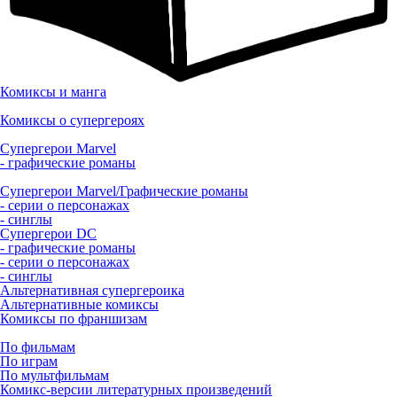
Комиксы и манга
Комиксы о супергероях
Супергерои Marvel
- графические романы
Супергерои Marvel/Графические романы
- серии о персонажах
- синглы
Супергерои DC
- графические романы
- серии о персонажах
- синглы
Альтернативная супергероика
Альтернативные комиксы
Комиксы по франшизам
По фильмам
По играм
По мультфильмам
Комикс-версии литературных произведений