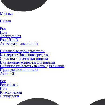
Музыка
Винил
Рок
Поп
Электронная
Рэп / R’n’B
Аксессуары для винила
Виниловые проигрыватели
Конверты / Чистящие средства
Средства для очистки винила
Внутренние конверты для винила
Внешние конверты / пакеты для винила
Проигрыватели винила
Audio CD
Рок
Российская
Поп
Классическая
Саундтреки