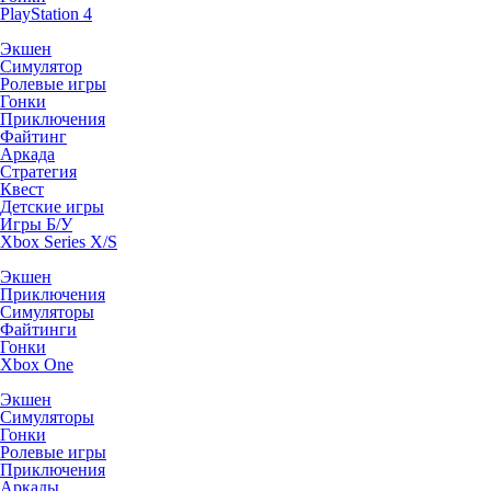
PlayStation 4
Экшен
Симулятор
Ролевые игры
Гонки
Приключения
Файтинг
Аркада
Стратегия
Квест
Детские игры
Игры Б/У
Xbox Series X/S
Экшен
Приключения
Симуляторы
Файтинги
Гонки
Xbox One
Экшен
Симуляторы
Гонки
Ролевые игры
Приключения
Аркады