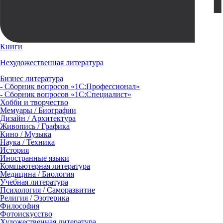
Книги
Нехудожественная литература
Бизнес литература
- Сборник вопросов «1С:Профессионал»
- Сборник вопросов «1С:Специалист»
Хобби и творчество
Мемуары / Биографии
Дизайн / Архитектура
Живопись / Графика
Кино / Музыка
Наука / Техника
История
Иностранные языки
Компьютерная литература
Медицина / Биология
Учебная литература
Психология / Саморазвитие
Религия / Эзотерика
Философия
Фотоискусство
Художественная литература