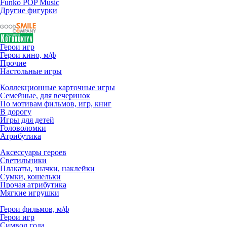
Funko POP Music
Другие фигурки
Герои игр
Герои кино, м/ф
Прочие
Настольные игры
Коллекционные карточные игры
Семейные, для вечеринок
По мотивам фильмов, игр, книг
В дорогу
Игры для детей
Головоломки
Атрибутика
Аксессуары героев
Светильники
Плакаты, значки, наклейки
Сумки, кошельки
Прочая атрибутика
Мягкие игрушки
Герои фильмов, м/ф
Герои игр
Символ года