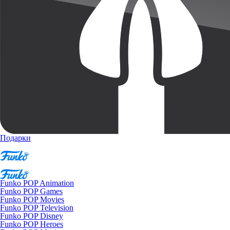
Подарки
Funko POP Animation
Funko POP Games
Funko POP Movies
Funko POP Television
Funko POP Disney
Funko POP Heroes