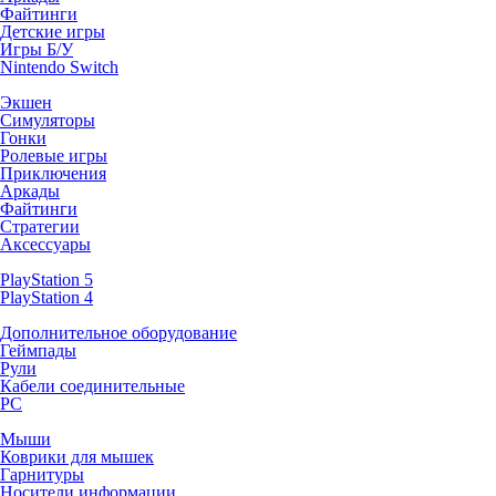
Файтинги
Детские игры
Игры Б/У
Nintendo Switch
Экшен
Симуляторы
Гонки
Ролевые игры
Приключения
Аркады
Файтинги
Стратегии
Аксессуары
PlayStation 5
PlayStation 4
Дополнительное оборудование
Геймпады
Рули
Кабели соединительные
PC
Мыши
Коврики для мышек
Гарнитуры
Носители информации