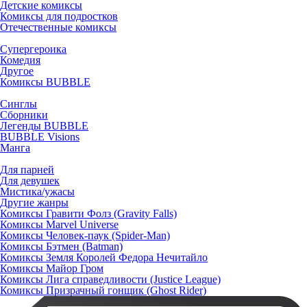
Детские комиксы
Комиксы для подростков
Отечественные комиксы
Супергероика
Комедия
Другое
Комиксы BUBBLE
Синглы
Сборники
Легенды BUBBLE
BUBBLE Visions
Манга
Для парней
Для девушек
Мистика/ужасы
Другие жанры
Комиксы Гравити Фолз (Gravity Falls)
Комиксы Marvel Universe
Комиксы Человек-паук (Spider-Man)
Комиксы Бэтмен (Batman)
Комиксы Земля Королей Федора Нечитайло
Комиксы Майор Гром
Комиксы Лига справедливости (Justice League)
Комиксы Призрачный гонщик (Ghost Rider)