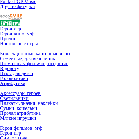
Funko POP Music
Другие фигурки
Герои игр
Герои кино, м/ф
Прочие
Настольные игры
Коллекционные карточные игры
Семейные, для вечеринок
По мотивам фильмов, игр, книг
В дорогу
Игры для детей
Головоломки
Атрибутика
Аксессуары героев
Светильники
Плакаты, значки, наклейки
Сумки, кошельки
Прочая атрибутика
Мягкие игрушки
Герои фильмов, м/ф
Герои игр
Символ года