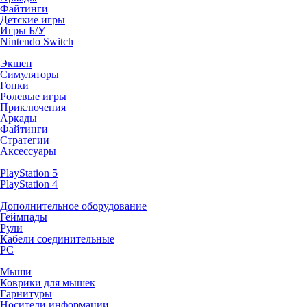
Файтинги
Детские игры
Игры Б/У
Nintendo Switch
Экшен
Симуляторы
Гонки
Ролевые игры
Приключения
Аркады
Файтинги
Стратегии
Аксессуары
PlayStation 5
PlayStation 4
Дополнительное оборудование
Геймпады
Рули
Кабели соединительные
PC
Мыши
Коврики для мышек
Гарнитуры
Носители информации