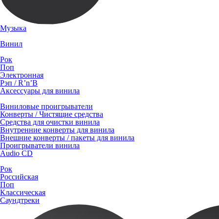
Музыка
Винил
Рок
Поп
Электронная
Рэп / R’n’B
Аксессуары для винила
Виниловые проигрыватели
Конверты / Чистящие средства
Средства для очистки винила
Внутренние конверты для винила
Внешние конверты / пакеты для винила
Проигрыватели винила
Audio CD
Рок
Российская
Поп
Классическая
Саундтреки