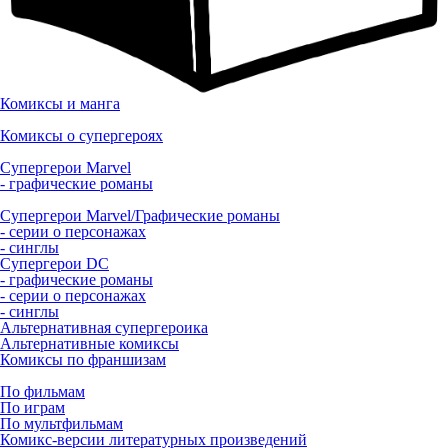
Комиксы и манга
Комиксы о супергероях
Супергерои Marvel
- графические романы
Супергерои Marvel/Графические романы
- серии о персонажах
- синглы
Супергерои DC
- графические романы
- серии о персонажах
- синглы
Альтернативная супергероика
Альтернативные комиксы
Комиксы по франшизам
По фильмам
По играм
По мультфильмам
Комикс-версии литературных произведений