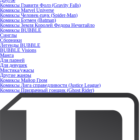
Другое
Комиксы Гравити Фолз (Gravity Falls)
Комиксы Marvel Universe
Комиксы Человек-паук (Spider-Man)
Комиксы Бэтмен (Batman)
Комиксы Земля Королей Федора Нечитайло
Комиксы BUBBLE
Синглы
Сборники
Легенды BUBBLE
BUBBLE Visions
Манга
Для парней
Для девушек
Мистика/ужасы
Другие жанры
Комиксы Майор Гром
Комиксы Лига справедливости (Justice League)
Комиксы Призрачный гонщик (Ghost Rider)