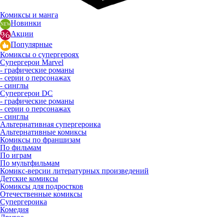
Комиксы и манга
Новинки
Акции
Популярные
Комиксы о супергероях
Супергерои Marvel
- графические романы
- серии о персонажах
- синглы
Супергерои DC
- графические романы
- серии о персонажах
- синглы
Альтернативная супергероика
Альтернативные комиксы
Комиксы по франшизам
По фильмам
По играм
По мультфильмам
Комикс-версии литературных произведений
Детские комиксы
Комиксы для подростков
Отечественные комиксы
Супергероика
Комедия