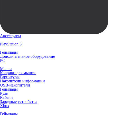
Аксессуары
PlayStation 5
Геймпады
Дополнительное оборудование
PC
Мыши
Коврики для мышек
Гарнитуры
Накопители информации
USB-накопители
Геймпады
Рули
Кабели
Зарядные устройства
Xbox
Геймпады