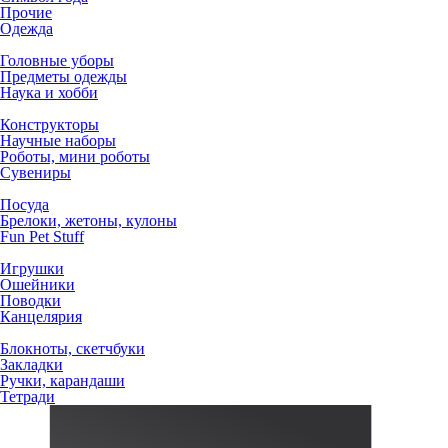
Прочие
Одежда
Головные уборы
Предметы одежды
Наука и хобби
Конструкторы
Научные наборы
Роботы, мини роботы
Сувениры
Посуда
Брелоки, жетоны, кулоны
Fun Pet Stuff
Игрушки
Ошейники
Поводки
Канцелярия
Блокноты, скетчбуки
Закладки
Ручки, карандаши
Тетради