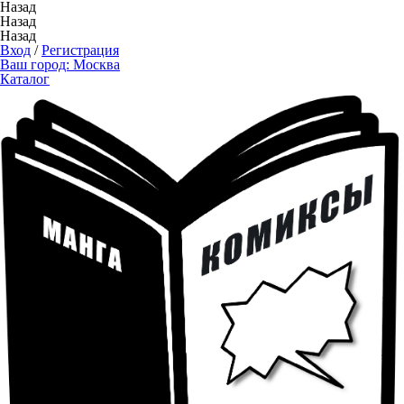
Назад
Назад
Назад
Вход
/
Регистрация
Ваш город:
Москва
Каталог