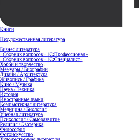
Книги
Нехудожественная литература
Бизнес литература
- Сборник вопросов «1С:Профессионал»
- Сборник вопросов «1С:Специалист»
Хобби и творчество
Мемуары / Биографии
Дизайн / Архитектура
Живопись / Графика
Кино / Музыка
Наука / Техника
История
Иностранные языки
Компьютерная литература
Медицина / Биология
Учебная литература
Психология / Саморазвитие
Религия / Эзотерика
Философия
Фотоискусство
Художественная литература