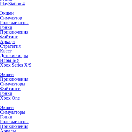
PlayStation 4
Экшен
Симулятор
Ролевые игры
Гонки
Приключения
Файтинг
Аркада
Стратегия
Квест
Детские игры
Игры Б/У
Xbox Series X/S
Экшен
Приключения
Симуляторы
Файтинги
Гонки
Xbox One
Экшен
Симуляторы
Гонки
Ролевые игры
Приключения
Аркады