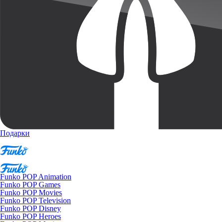
Подарки
Funko POP Animation
Funko POP Games
Funko POP Movies
Funko POP Television
Funko POP Disney
Funko POP Heroes