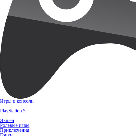
Игры и консоли
PlayStation 5
Экшен
Ролевые игры
Приключения
Гонки