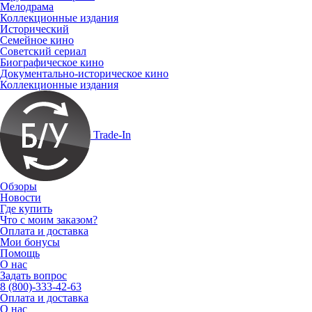
Мелодрама
Коллекционные издания
Исторический
Семейное кино
Советский сериал
Биографическое кино
Документально-историческое кино
Коллекционные издания
Trade-In
Обзоры
Новости
Где купить
Что с моим заказом?
Оплата и доставка
Мои бонусы
Помощь
О нас
Задать вопрос
8 (800)-333-42-63
Оплата и доставка
О нас