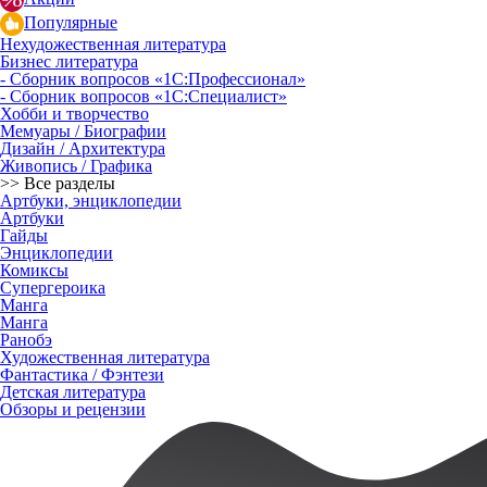
Популярные
Нехудожественная литература
Бизнес литература
- Сборник вопросов «1С:Профессионал»
- Сборник вопросов «1С:Специалист»
Хобби и творчество
Мемуары / Биографии
Дизайн / Архитектура
Живопись / Графика
>> Все разделы
Артбуки, энциклопедии
Артбуки
Гайды
Энциклопедии
Комиксы
Супергероика
Манга
Манга
Ранобэ
Художественная литература
Фантастика / Фэнтези
Детская литература
Обзоры и рецензии