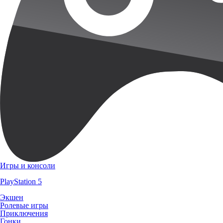
Игры и консоли
PlayStation 5
Экшен
Ролевые игры
Приключения
Гонки