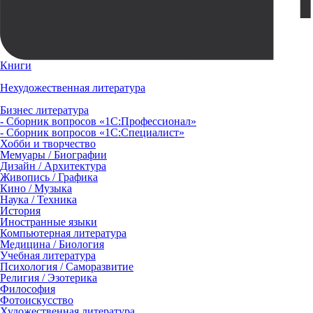
Книги
Нехудожественная литература
Бизнес литература
- Сборник вопросов «1С:Профессионал»
- Сборник вопросов «1С:Специалист»
Хобби и творчество
Мемуары / Биографии
Дизайн / Архитектура
Живопись / Графика
Кино / Музыка
Наука / Техника
История
Иностранные языки
Компьютерная литература
Медицина / Биология
Учебная литература
Психология / Саморазвитие
Религия / Эзотерика
Философия
Фотоискусство
Художественная литература