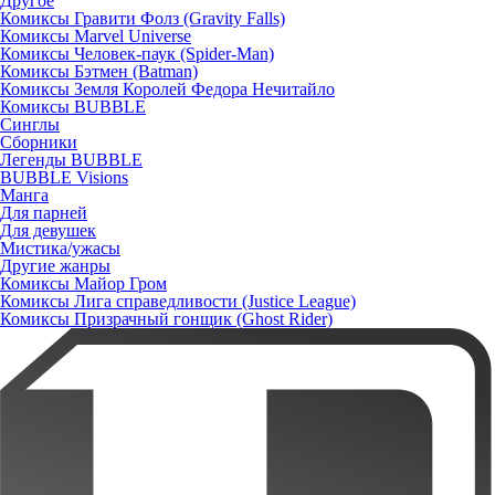
Другое
Комиксы Гравити Фолз (Gravity Falls)
Комиксы Marvel Universe
Комиксы Человек-паук (Spider-Man)
Комиксы Бэтмен (Batman)
Комиксы Земля Королей Федора Нечитайло
Комиксы BUBBLE
Синглы
Сборники
Легенды BUBBLE
BUBBLE Visions
Манга
Для парней
Для девушек
Мистика/ужасы
Другие жанры
Комиксы Майор Гром
Комиксы Лига справедливости (Justice League)
Комиксы Призрачный гонщик (Ghost Rider)