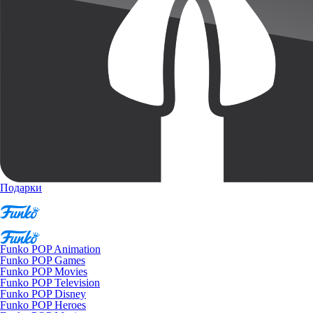
Подарки
Funko POP Animation
Funko POP Games
Funko POP Movies
Funko POP Television
Funko POP Disney
Funko POP Heroes