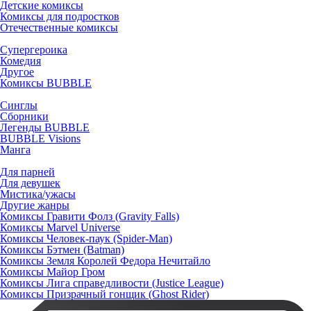
Детские комиксы
Комиксы для подростков
Отечественные комиксы
Супергероика
Комедия
Другое
Комиксы BUBBLE
Синглы
Сборники
Легенды BUBBLE
BUBBLE Visions
Манга
Для парней
Для девушек
Мистика/ужасы
Другие жанры
Комиксы Гравити Фолз (Gravity Falls)
Комиксы Marvel Universe
Комиксы Человек-паук (Spider-Man)
Комиксы Бэтмен (Batman)
Комиксы Земля Королей Федора Нечитайло
Комиксы Майор Гром
Комиксы Лига справедливости (Justice League)
Комиксы Призрачный гонщик (Ghost Rider)