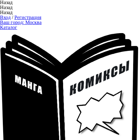
Назад
Назад
Назад
Вход
/
Регистрация
Ваш город:
Москва
Каталог