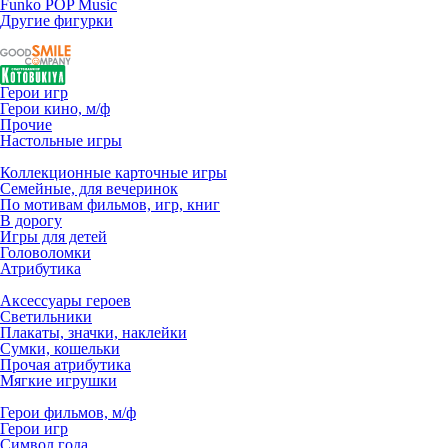
Funko POP Music
Другие фигурки
Герои игр
Герои кино, м/ф
Прочие
Настольные игры
Коллекционные карточные игры
Семейные, для вечеринок
По мотивам фильмов, игр, книг
В дорогу
Игры для детей
Головоломки
Атрибутика
Аксессуары героев
Светильники
Плакаты, значки, наклейки
Сумки, кошельки
Прочая атрибутика
Мягкие игрушки
Герои фильмов, м/ф
Герои игр
Символ года