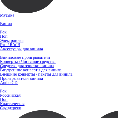
Музыка
Винил
Рок
Поп
Электронная
Рэп / R’n’B
Аксессуары для винила
Виниловые проигрыватели
Конверты / Чистящие средства
Средства для очистки винила
Внутренние конверты для винила
Внешние конверты / пакеты для винила
Проигрыватели винила
Audio CD
Рок
Российская
Поп
Классическая
Саундтреки