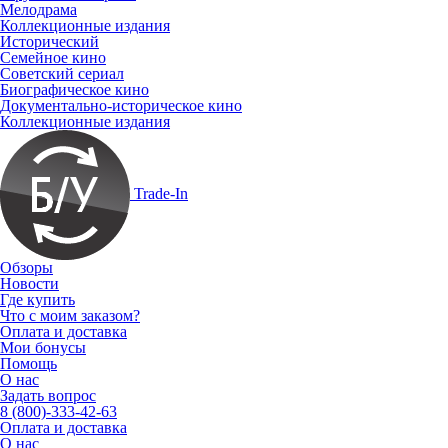
Мелодрама
Коллекционные издания
Исторический
Семейное кино
Советский сериал
Биографическое кино
Документально-историческое кино
Коллекционные издания
Trade-In
Обзоры
Новости
Где купить
Что с моим заказом?
Оплата и доставка
Мои бонусы
Помощь
О нас
Задать вопрос
8 (800)-333-42-63
Оплата и доставка
О нас