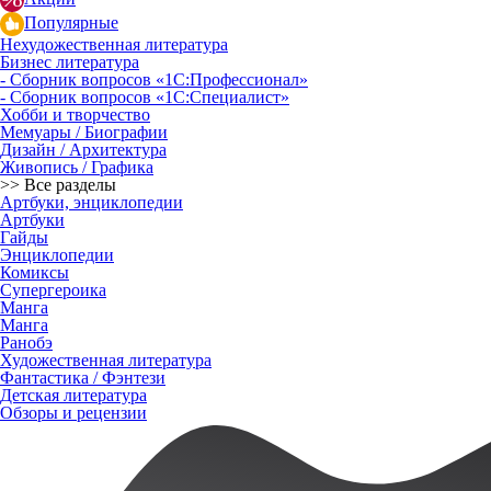
Популярные
Нехудожественная литература
Бизнес литература
- Сборник вопросов «1С:Профессионал»
- Сборник вопросов «1С:Специалист»
Хобби и творчество
Мемуары / Биографии
Дизайн / Архитектура
Живопись / Графика
>> Все разделы
Артбуки, энциклопедии
Артбуки
Гайды
Энциклопедии
Комиксы
Супергероика
Манга
Манга
Ранобэ
Художественная литература
Фантастика / Фэнтези
Детская литература
Обзоры и рецензии