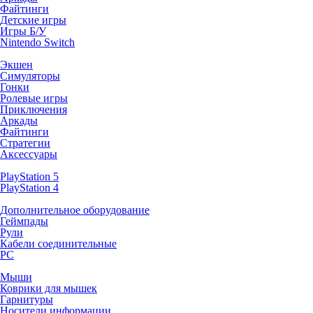
Файтинги
Детские игры
Игры Б/У
Nintendo Switch
Экшен
Симуляторы
Гонки
Ролевые игры
Приключения
Аркады
Файтинги
Стратегии
Аксессуары
PlayStation 5
PlayStation 4
Дополнительное оборудование
Геймпады
Рули
Кабели соединительные
PC
Мыши
Коврики для мышек
Гарнитуры
Носители информации