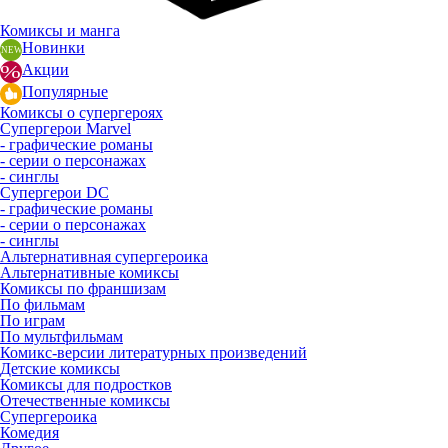
Комиксы и манга
Новинки
Акции
Популярные
Комиксы о супергероях
Супергерои Marvel
- графические романы
- серии о персонажах
- синглы
Супергерои DC
- графические романы
- серии о персонажах
- синглы
Альтернативная супергероика
Альтернативные комиксы
Комиксы по франшизам
По фильмам
По играм
По мультфильмам
Комикс-версии литературных произведений
Детские комиксы
Комиксы для подростков
Отечественные комиксы
Супергероика
Комедия