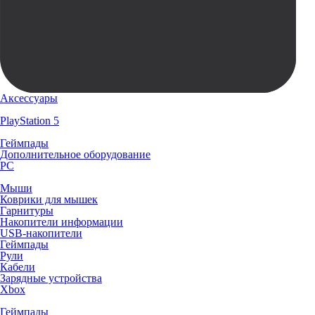
Аксессуары
PlayStation 5
Геймпады
Дополнительное оборудование
PC
Мыши
Коврики для мышек
Гарнитуры
Накопители информации
USB-накопители
Геймпады
Рули
Кабели
Зарядные устройства
Xbox
Геймпады