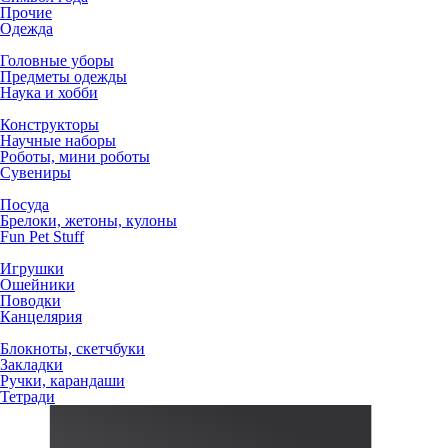
Прочие
Одежда
Головные уборы
Предметы одежды
Наука и хобби
Конструкторы
Научные наборы
Роботы, мини роботы
Сувениры
Посуда
Брелоки, жетоны, кулоны
Fun Pet Stuff
Игрушки
Ошейники
Поводки
Канцелярия
Блокноты, скетчбуки
Закладки
Ручки, карандаши
Тетради