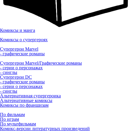
Комиксы и манга
Комиксы о супергероях
Супергерои Marvel
- графические романы
Супергерои Marvel/Графические романы
- серии о персонажах
- синглы
Супергерои DC
- графические романы
- серии о персонажах
- синглы
Альтернативная супергероика
Альтернативные комиксы
Комиксы по франшизам
По фильмам
По играм
По мультфильмам
Комикс-версии литературных произведений