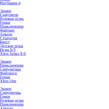
PlayStation 4
Экшен
Симулятор
Ролевые игры
Гонки
Приключения
Файтинг
Аркада
Стратегия
Квест
Детские игры
Игры Б/У
Xbox Series X/S
Экшен
Приключения
Симуляторы
Файтинги
Гонки
Xbox One
Экшен
Симуляторы
Гонки
Ролевые игры
Приключения
Аркады