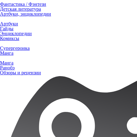
Фантастика / Фэнтези
Детская литература
Артбуки, энциклопедии
Артбуки
Гайды
Энциклопедии
Комиксы
Супергероика
Манга
Манга
Ранобэ
Обзоры и рецензии