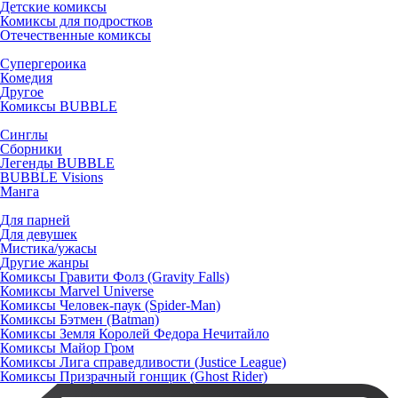
Детские комиксы
Комиксы для подростков
Отечественные комиксы
Супергероика
Комедия
Другое
Комиксы BUBBLE
Синглы
Сборники
Легенды BUBBLE
BUBBLE Visions
Манга
Для парней
Для девушек
Мистика/ужасы
Другие жанры
Комиксы Гравити Фолз (Gravity Falls)
Комиксы Marvel Universe
Комиксы Человек-паук (Spider-Man)
Комиксы Бэтмен (Batman)
Комиксы Земля Королей Федора Нечитайло
Комиксы Майор Гром
Комиксы Лига справедливости (Justice League)
Комиксы Призрачный гонщик (Ghost Rider)