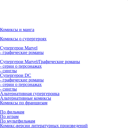
Комиксы и манга
Комиксы о супергероях
Супергерои Marvel
- графические романы
Супергерои Marvel/Графические романы
- серии о персонажах
- синглы
Супергерои DC
- графические романы
- серии о персонажах
- синглы
Альтернативная супергероика
Альтернативные комиксы
Комиксы по франшизам
По фильмам
По играм
По мультфильмам
Комикс-версии литературных произведений