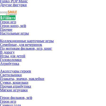
Funko POP Music
Другие фигурки
Герои игр
Герои кино, м/ф
Прочие
Настольные игры
Коллекционные карточные игры
Семейные, для вечеринок
По мотивам фильмов, игр, книг
В дорогу
Игры для детей
Головоломки
Атрибутика
Аксессуары героев
Светильники
Плакаты, значки, наклейки
Сумки, кошельки
Прочая атрибутика
Мягкие игрушки
Герои фильмов, м/ф
Герои игр
Символ года