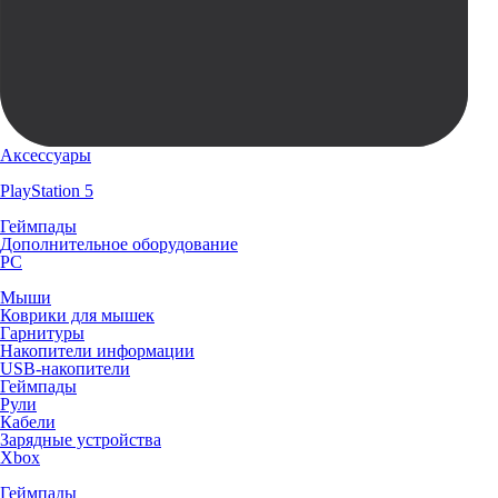
Аксессуары
PlayStation 5
Геймпады
Дополнительное оборудование
PC
Мыши
Коврики для мышек
Гарнитуры
Накопители информации
USB-накопители
Геймпады
Рули
Кабели
Зарядные устройства
Xbox
Геймпады