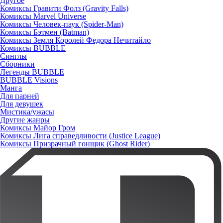
Другое
Комиксы Гравити Фолз (Gravity Falls)
Комиксы Marvel Universe
Комиксы Человек-паук (Spider-Man)
Комиксы Бэтмен (Batman)
Комиксы Земля Королей Федора Нечитайло
Комиксы BUBBLE
Синглы
Сборники
Легенды BUBBLE
BUBBLE Visions
Манга
Для парней
Для девушек
Мистика/ужасы
Другие жанры
Комиксы Майор Гром
Комиксы Лига справедливости (Justice League)
Комиксы Призрачный гонщик (Ghost Rider)