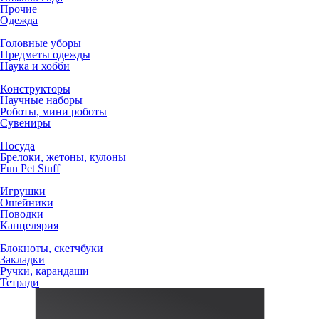
Прочие
Одежда
Головные уборы
Предметы одежды
Наука и хобби
Конструкторы
Научные наборы
Роботы, мини роботы
Сувениры
Посуда
Брелоки, жетоны, кулоны
Fun Pet Stuff
Игрушки
Ошейники
Поводки
Канцелярия
Блокноты, скетчбуки
Закладки
Ручки, карандаши
Тетради