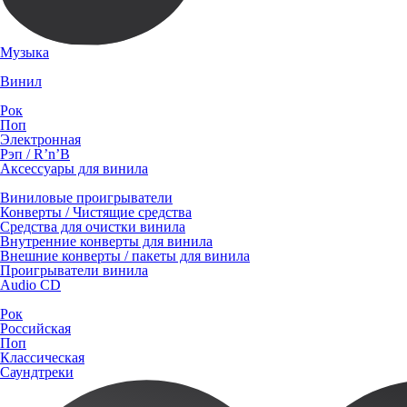
Музыка
Винил
Рок
Поп
Электронная
Рэп / R’n’B
Аксессуары для винила
Виниловые проигрыватели
Конверты / Чистящие средства
Средства для очистки винила
Внутренние конверты для винила
Внешние конверты / пакеты для винила
Проигрыватели винила
Audio CD
Рок
Российская
Поп
Классическая
Саундтреки