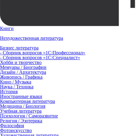
Книги
Нехудожественная литература
Бизнес литература
- Сборник вопросов «1С:Профессионал»
- Сборник вопросов «1С:Специалист»
Хобби и творчество
Мемуары / Биографии
Дизайн / Архитектура
Живопись / Графика
Кино / Музыка
Наука / Техника
История
Иностранные языки
Компьютерная литература
Медицина / Биология
Учебная литература
Психология / Саморазвитие
Религия / Эзотерика
Философия
Фотоискусство
Художественная литература