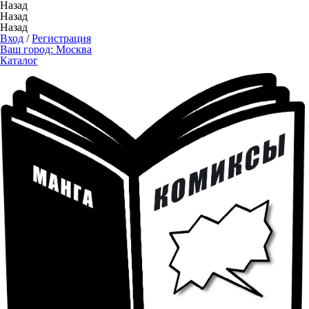
Назад
Назад
Назад
Вход
/
Регистрация
Ваш город:
Москва
Каталог