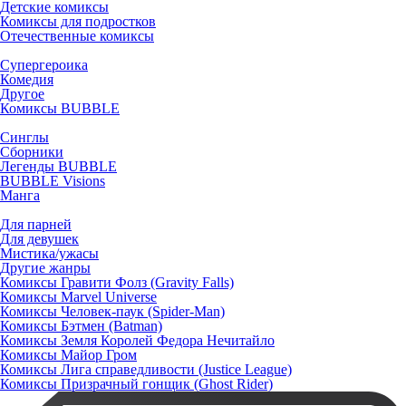
Детские комиксы
Комиксы для подростков
Отечественные комиксы
Супергероика
Комедия
Другое
Комиксы BUBBLE
Синглы
Сборники
Легенды BUBBLE
BUBBLE Visions
Манга
Для парней
Для девушек
Мистика/ужасы
Другие жанры
Комиксы Гравити Фолз (Gravity Falls)
Комиксы Marvel Universe
Комиксы Человек-паук (Spider-Man)
Комиксы Бэтмен (Batman)
Комиксы Земля Королей Федора Нечитайло
Комиксы Майор Гром
Комиксы Лига справедливости (Justice League)
Комиксы Призрачный гонщик (Ghost Rider)