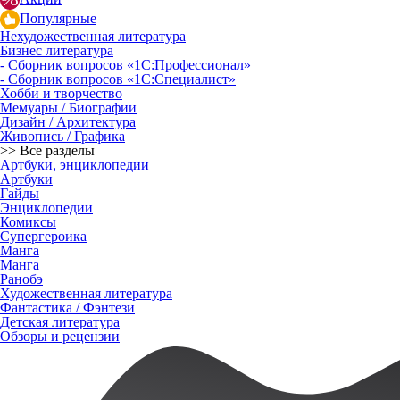
Популярные
Нехудожественная литература
Бизнес литература
- Сборник вопросов «1С:Профессионал»
- Сборник вопросов «1С:Специалист»
Хобби и творчество
Мемуары / Биографии
Дизайн / Архитектура
Живопись / Графика
>> Все разделы
Артбуки, энциклопедии
Артбуки
Гайды
Энциклопедии
Комиксы
Супергероика
Манга
Манга
Ранобэ
Художественная литература
Фантастика / Фэнтези
Детская литература
Обзоры и рецензии