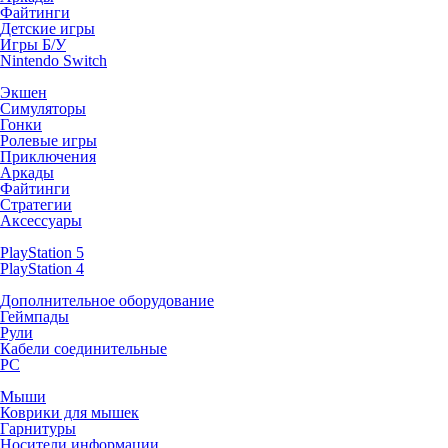
Файтинги
Детские игры
Игры Б/У
Nintendo Switch
Экшен
Симуляторы
Гонки
Ролевые игры
Приключения
Аркады
Файтинги
Стратегии
Аксессуары
PlayStation 5
PlayStation 4
Дополнительное оборудование
Геймпады
Рули
Кабели соединительные
PC
Мыши
Коврики для мышек
Гарнитуры
Носители информации