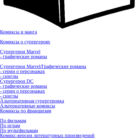
Комиксы и манга
Комиксы о супергероях
Супергерои Marvel
- графические романы
Супергерои Marvel/Графические романы
- серии о персонажах
- синглы
Супергерои DC
- графические романы
- серии о персонажах
- синглы
Альтернативная супергероика
Альтернативные комиксы
Комиксы по франшизам
По фильмам
По играм
По мультфильмам
Комикс-версии литературных произведений