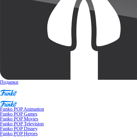
Подарки
Funko POP Animation
Funko POP Games
Funko POP Movies
Funko POP Television
Funko POP Disney
Funko POP Heroes