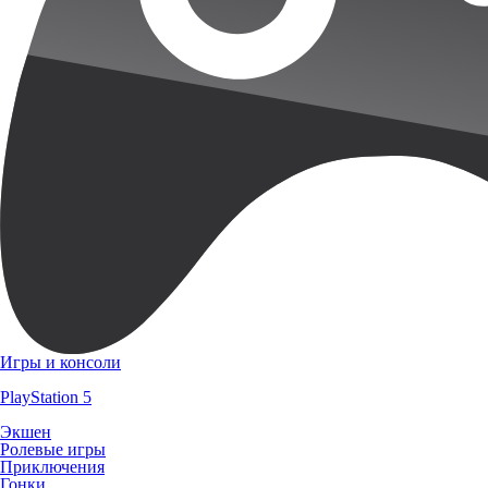
Игры и консоли
PlayStation 5
Экшен
Ролевые игры
Приключения
Гонки