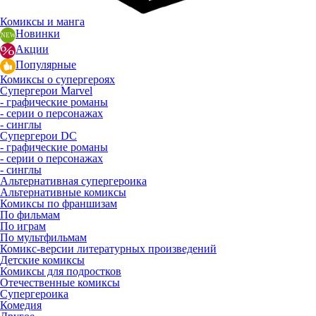
Комиксы и манга
Новинки
Акции
Популярные
Комиксы о супергероях
Супергерои Marvel
- графические романы
- серии о персонажах
- синглы
Супергерои DC
- графические романы
- серии о персонажах
- синглы
Альтернативная супергероика
Альтернативные комиксы
Комиксы по франшизам
По фильмам
По играм
По мультфильмам
Комикс-версии литературных произведений
Детские комиксы
Комиксы для подростков
Отечественные комиксы
Супергероика
Комедия