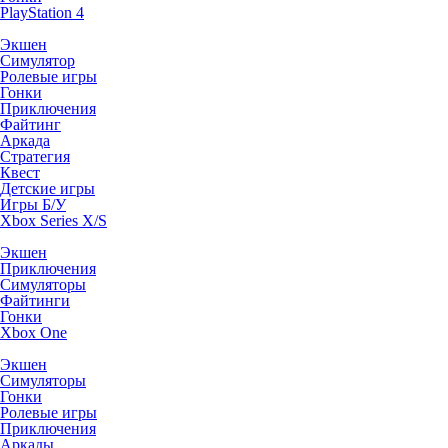
PlayStation 4
Экшен
Симулятор
Ролевые игры
Гонки
Приключения
Файтинг
Аркада
Стратегия
Квест
Детские игры
Игры Б/У
Xbox Series X/S
Экшен
Приключения
Симуляторы
Файтинги
Гонки
Xbox One
Экшен
Симуляторы
Гонки
Ролевые игры
Приключения
Аркады