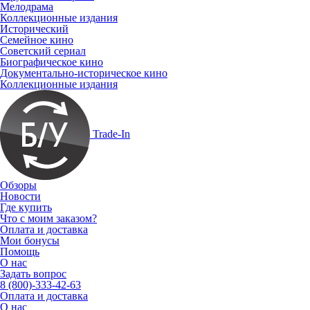
Мелодрама
Коллекционные издания
Исторический
Семейное кино
Советский сериал
Биографическое кино
Документально-историческое кино
Коллекционные издания
Trade-In
Обзоры
Новости
Где купить
Что с моим заказом?
Оплата и доставка
Мои бонусы
Помощь
О нас
Задать вопрос
8 (800)-333-42-63
Оплата и доставка
О нас