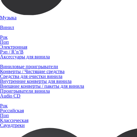
Музыка
Винил
Рок
Поп
Электронная
Рэп / R’n’B
Аксессуары для винила
Виниловые проигрыватели
Конверты / Чистящие средства
Средства для очистки винила
Внутренние конверты для винила
Внешние конверты / пакеты для винила
Проигрыватели винила
Audio CD
Рок
Российская
Поп
Классическая
Саундтреки