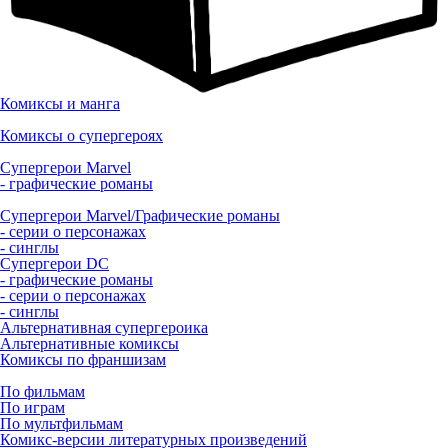
Комиксы и манга
Комиксы о супергероях
Супергерои Marvel
- графические романы
Супергерои Marvel/Графические романы
- серии о персонажах
- синглы
Супергерои DC
- графические романы
- серии о персонажах
- синглы
Альтернативная супергероика
Альтернативные комиксы
Комиксы по франшизам
По фильмам
По играм
По мультфильмам
Комикс-версии литературных произведений