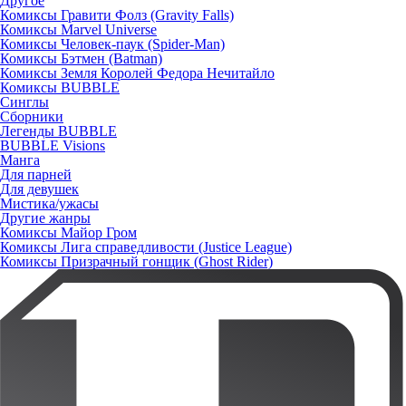
Другое
Комиксы Гравити Фолз (Gravity Falls)
Комиксы Marvel Universe
Комиксы Человек-паук (Spider-Man)
Комиксы Бэтмен (Batman)
Комиксы Земля Королей Федора Нечитайло
Комиксы BUBBLE
Синглы
Сборники
Легенды BUBBLE
BUBBLE Visions
Манга
Для парней
Для девушек
Мистика/ужасы
Другие жанры
Комиксы Майор Гром
Комиксы Лига справедливости (Justice League)
Комиксы Призрачный гонщик (Ghost Rider)