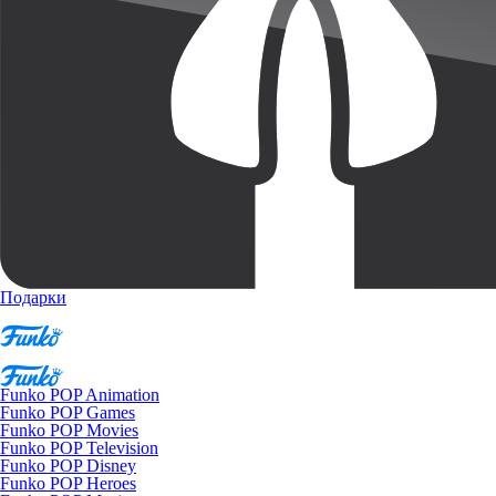
Подарки
Funko POP Animation
Funko POP Games
Funko POP Movies
Funko POP Television
Funko POP Disney
Funko POP Heroes