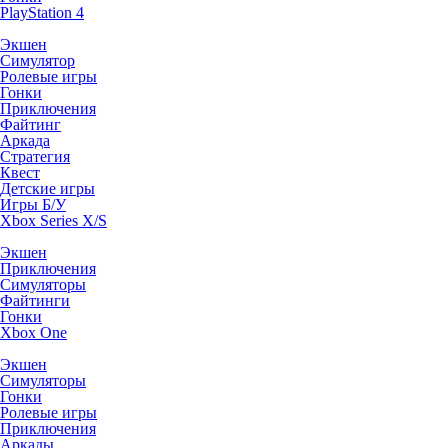
PlayStation 4
Экшен
Симулятор
Ролевые игры
Гонки
Приключения
Файтинг
Аркада
Стратегия
Квест
Детские игры
Игры Б/У
Xbox Series X/S
Экшен
Приключения
Симуляторы
Файтинги
Гонки
Xbox One
Экшен
Симуляторы
Гонки
Ролевые игры
Приключения
Аркады