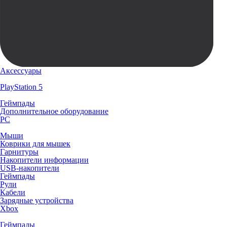
Аксессуары
PlayStation 5
Геймпады
Дополнительное оборудование
PC
Мыши
Коврики для мышек
Гарнитуры
Накопители информации
USB-накопители
Геймпады
Рули
Кабели
Зарядные устройства
Xbox
Геймпады