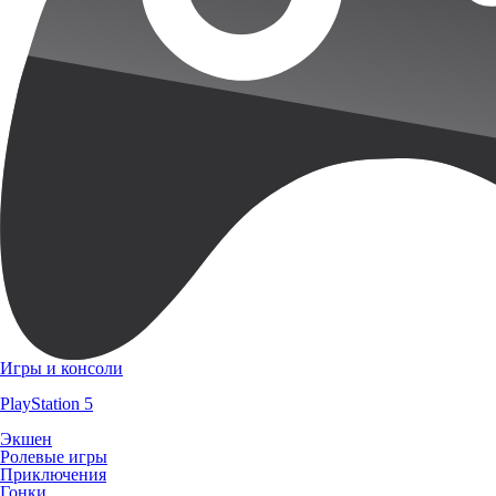
Игры и консоли
PlayStation 5
Экшен
Ролевые игры
Приключения
Гонки