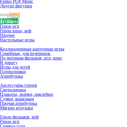
Funko POP Music
Другие фигурки
Герои игр
Герои кино, м/ф
Прочие
Настольные игры
Коллекционные карточные игры
Семейные, для вечеринок
По мотивам фильмов, игр, книг
В дорогу
Игры для детей
Головоломки
Атрибутика
Аксессуары героев
Светильники
Плакаты, значки, наклейки
Сумки, кошельки
Прочая атрибутика
Мягкие игрушки
Герои фильмов, м/ф
Герои игр
Символ года