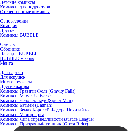
Детские комиксы
Комиксы для подростков
Отечественные комиксы
Супергероика
Комедия
Другое
Комиксы BUBBLE
Синглы
Сборники
Легенды BUBBLE
BUBBLE Visions
Манга
Для парней
Для девушек
Мистика/ужасы
Другие жанры
Комиксы Гравити Фолз (Gravity Falls)
Комиксы Marvel Universe
Комиксы Человек-паук (Spider-Man)
Комиксы Бэтмен (Batman)
Комиксы Земля Королей Федора Нечитайло
Комиксы Майор Гром
Комиксы Лига справедливости (Justice League)
Комиксы Призрачный гонщик (Ghost Rider)