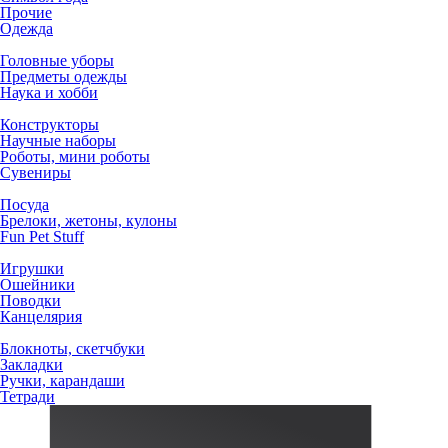
Прочие
Одежда
Головные уборы
Предметы одежды
Наука и хобби
Конструкторы
Научные наборы
Роботы, мини роботы
Сувениры
Посуда
Брелоки, жетоны, кулоны
Fun Pet Stuff
Игрушки
Ошейники
Поводки
Канцелярия
Блокноты, скетчбуки
Закладки
Ручки, карандаши
Тетради