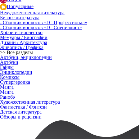
Популярные
Нехудожественная литература
Бизнес литература
- Сборник вопросов «1С:Профессионал»
- Сборник вопросов «1С:Специалист»
Хобби и творчество
Мемуары / Биографии
Дизайн / Архитектура
Живопись / Графика
>> Все разделы
Артбуки, энциклопедии
Артбуки
Гайды
Энциклопедии
Комиксы
Супергероика
Манга
Манга
Ранобэ
Художественная литература
Фантастика / Фэнтези
Детская литература
Обзоры и рецензии