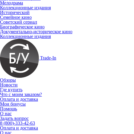
Мелодрама
Коллекционные издания
Исторический
Семейное кино
Советский сериал
Биографическое кино
Документально-историческое кино
Коллекционные издания
Trade-In
Обзоры
Новости
Где купить
Что с моим заказом?
Оплата и доставка
Мои бонусы
Помощь
О нас
Задать вопрос
8 (800)-333-42-63
Оплата и доставка
О нас