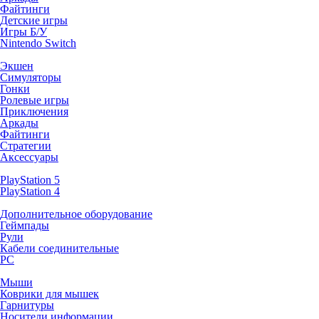
Файтинги
Детские игры
Игры Б/У
Nintendo Switch
Экшен
Симуляторы
Гонки
Ролевые игры
Приключения
Аркады
Файтинги
Стратегии
Аксессуары
PlayStation 5
PlayStation 4
Дополнительное оборудование
Геймпады
Рули
Кабели соединительные
PC
Мыши
Коврики для мышек
Гарнитуры
Носители информации