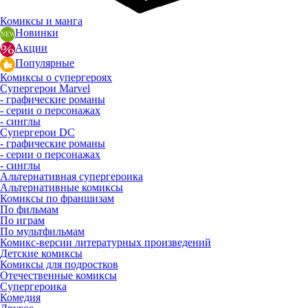
Комиксы и манга
Новинки
Акции
Популярные
Комиксы о супергероях
Супергерои Marvel
- графические романы
- серии о персонажах
- синглы
Супергерои DC
- графические романы
- серии о персонажах
- синглы
Альтернативная супергероика
Альтернативные комиксы
Комиксы по франшизам
По фильмам
По играм
По мультфильмам
Комикс-версии литературных произведений
Детские комиксы
Комиксы для подростков
Отечественные комиксы
Супергероика
Комедия