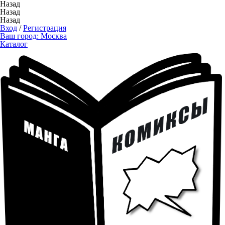
Назад
Назад
Назад
Вход
/
Регистрация
Ваш город:
Москва
Каталог