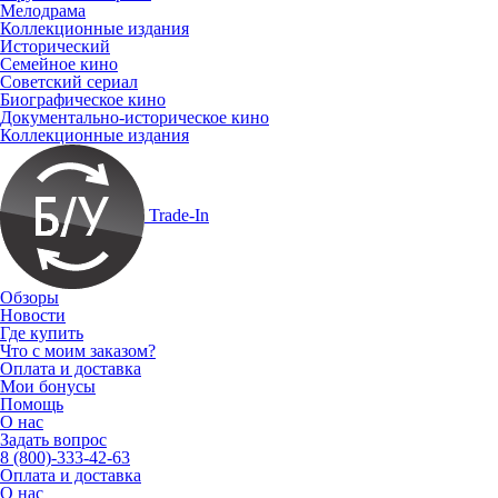
Мелодрама
Коллекционные издания
Исторический
Семейное кино
Советский сериал
Биографическое кино
Документально-историческое кино
Коллекционные издания
Trade-In
Обзоры
Новости
Где купить
Что с моим заказом?
Оплата и доставка
Мои бонусы
Помощь
О нас
Задать вопрос
8 (800)-333-42-63
Оплата и доставка
О нас