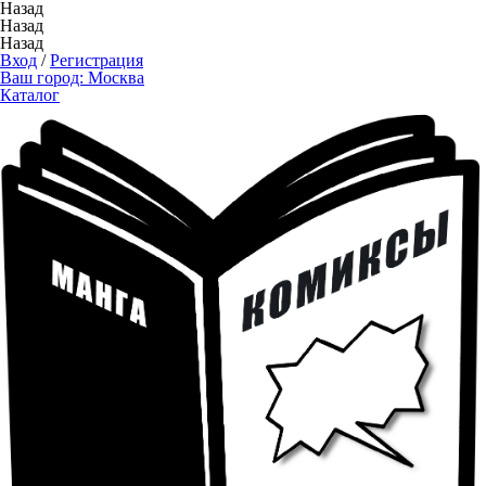
Назад
Назад
Назад
Вход
/
Регистрация
Ваш город:
Москва
Каталог