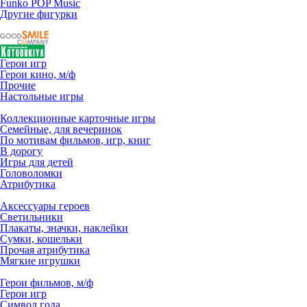
Funko POP Music
Другие фигурки
Герои игр
Герои кино, м/ф
Прочие
Настольные игры
Коллекционные карточные игры
Семейные, для вечеринок
По мотивам фильмов, игр, книг
В дорогу
Игры для детей
Головоломки
Атрибутика
Аксессуары героев
Светильники
Плакаты, значки, наклейки
Сумки, кошельки
Прочая атрибутика
Мягкие игрушки
Герои фильмов, м/ф
Герои игр
Символ года