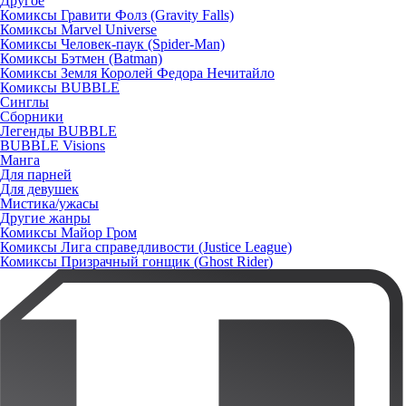
Другое
Комиксы Гравити Фолз (Gravity Falls)
Комиксы Marvel Universe
Комиксы Человек-паук (Spider-Man)
Комиксы Бэтмен (Batman)
Комиксы Земля Королей Федора Нечитайло
Комиксы BUBBLE
Синглы
Сборники
Легенды BUBBLE
BUBBLE Visions
Манга
Для парней
Для девушек
Мистика/ужасы
Другие жанры
Комиксы Майор Гром
Комиксы Лига справедливости (Justice League)
Комиксы Призрачный гонщик (Ghost Rider)