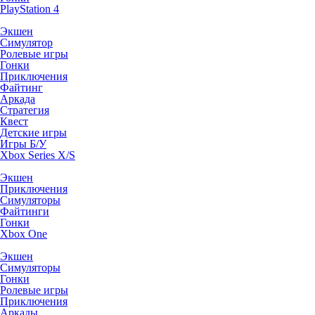
PlayStation 4
Экшен
Симулятор
Ролевые игры
Гонки
Приключения
Файтинг
Аркада
Стратегия
Квест
Детские игры
Игры Б/У
Xbox Series X/S
Экшен
Приключения
Симуляторы
Файтинги
Гонки
Xbox One
Экшен
Симуляторы
Гонки
Ролевые игры
Приключения
Аркады