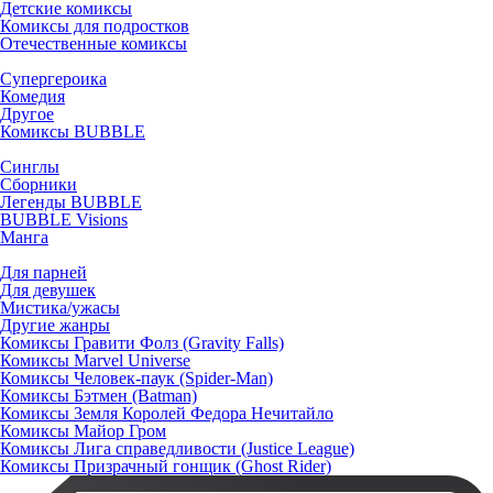
Детские комиксы
Комиксы для подростков
Отечественные комиксы
Супергероика
Комедия
Другое
Комиксы BUBBLE
Синглы
Сборники
Легенды BUBBLE
BUBBLE Visions
Манга
Для парней
Для девушек
Мистика/ужасы
Другие жанры
Комиксы Гравити Фолз (Gravity Falls)
Комиксы Marvel Universe
Комиксы Человек-паук (Spider-Man)
Комиксы Бэтмен (Batman)
Комиксы Земля Королей Федора Нечитайло
Комиксы Майор Гром
Комиксы Лига справедливости (Justice League)
Комиксы Призрачный гонщик (Ghost Rider)