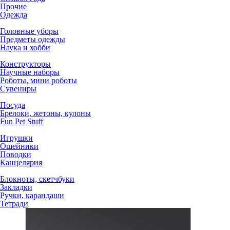
Прочие
Одежда
Головные уборы
Предметы одежды
Наука и хобби
Конструкторы
Научные наборы
Роботы, мини роботы
Сувениры
Посуда
Брелоки, жетоны, кулоны
Fun Pet Stuff
Игрушки
Ошейники
Поводки
Канцелярия
Блокноты, скетчбуки
Закладки
Ручки, карандаши
Тетради