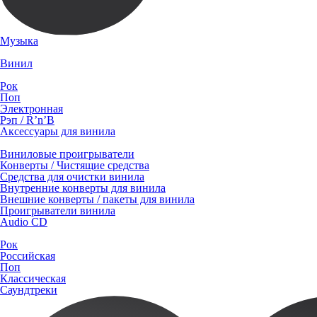
Музыка
Винил
Рок
Поп
Электронная
Рэп / R’n’B
Аксессуары для винила
Виниловые проигрыватели
Конверты / Чистящие средства
Средства для очистки винила
Внутренние конверты для винила
Внешние конверты / пакеты для винила
Проигрыватели винила
Audio CD
Рок
Российская
Поп
Классическая
Саундтреки