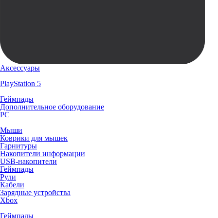
Аксессуары
PlayStation 5
Геймпады
Дополнительное оборудование
PC
Мыши
Коврики для мышек
Гарнитуры
Накопители информации
USB-накопители
Геймпады
Рули
Кабели
Зарядные устройства
Xbox
Геймпады