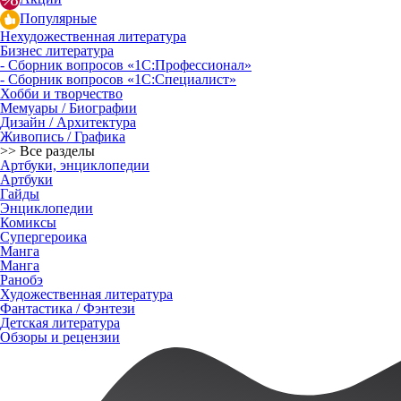
Популярные
Нехудожественная литература
Бизнес литература
- Сборник вопросов «1С:Профессионал»
- Сборник вопросов «1С:Специалист»
Хобби и творчество
Мемуары / Биографии
Дизайн / Архитектура
Живопись / Графика
>> Все разделы
Артбуки, энциклопедии
Артбуки
Гайды
Энциклопедии
Комиксы
Супергероика
Манга
Манга
Ранобэ
Художественная литература
Фантастика / Фэнтези
Детская литература
Обзоры и рецензии