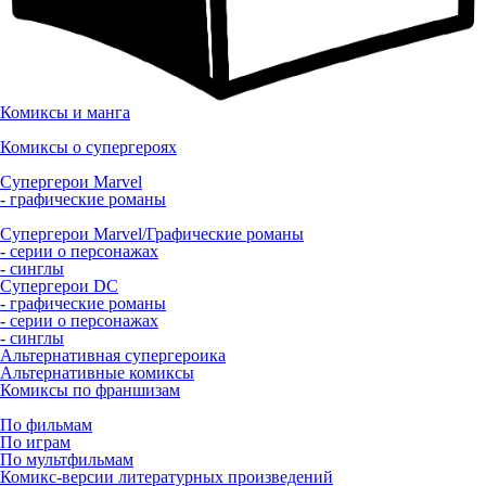
Комиксы и манга
Комиксы о супергероях
Супергерои Marvel
- графические романы
Супергерои Marvel/Графические романы
- серии о персонажах
- синглы
Супергерои DC
- графические романы
- серии о персонажах
- синглы
Альтернативная супергероика
Альтернативные комиксы
Комиксы по франшизам
По фильмам
По играм
По мультфильмам
Комикс-версии литературных произведений