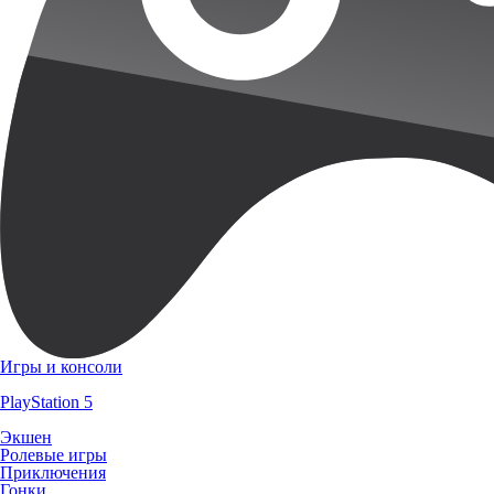
Игры и консоли
PlayStation 5
Экшен
Ролевые игры
Приключения
Гонки