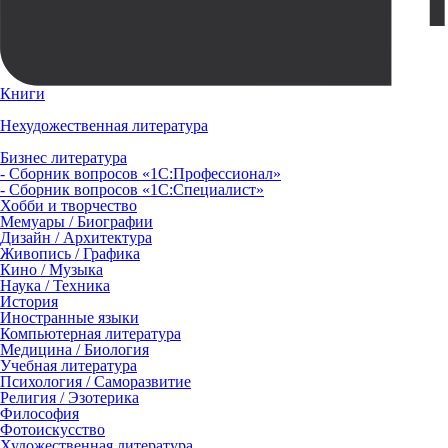
Книги
Нехудожественная литература
Бизнес литература
- Сборник вопросов «1С:Профессионал»
- Сборник вопросов «1С:Специалист»
Хобби и творчество
Мемуары / Биографии
Дизайн / Архитектура
Живопись / Графика
Кино / Музыка
Наука / Техника
История
Иностранные языки
Компьютерная литература
Медицина / Биология
Учебная литература
Психология / Саморазвитие
Религия / Эзотерика
Философия
Фотоискусство
Художественная литература