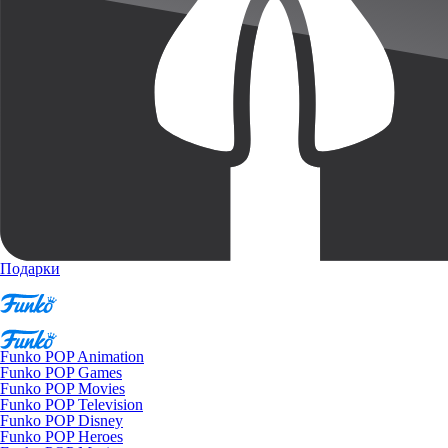
Подарки
Funko POP Animation
Funko POP Games
Funko POP Movies
Funko POP Television
Funko POP Disney
Funko POP Heroes