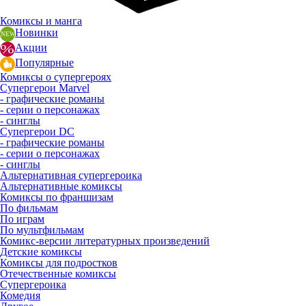
Комиксы и манга
Новинки
Акции
Популярные
Комиксы о супергероях
Супергерои Marvel
- графические романы
- серии о персонажах
- синглы
Супергерои DC
- графические романы
- серии о персонажах
- синглы
Альтернативная супергероика
Альтернативные комиксы
Комиксы по франшизам
По фильмам
По играм
По мультфильмам
Комикс-версии литературных произведений
Детские комиксы
Комиксы для подростков
Отечественные комиксы
Супергероика
Комедия