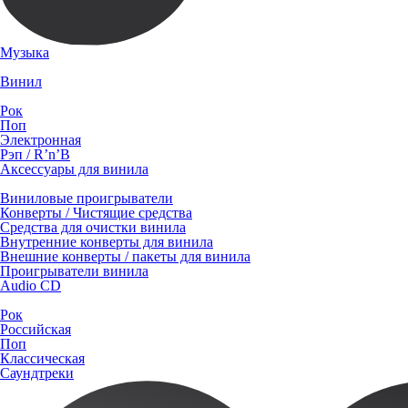
Музыка
Винил
Рок
Поп
Электронная
Рэп / R’n’B
Аксессуары для винила
Виниловые проигрыватели
Конверты / Чистящие средства
Средства для очистки винила
Внутренние конверты для винила
Внешние конверты / пакеты для винила
Проигрыватели винила
Audio CD
Рок
Российская
Поп
Классическая
Саундтреки