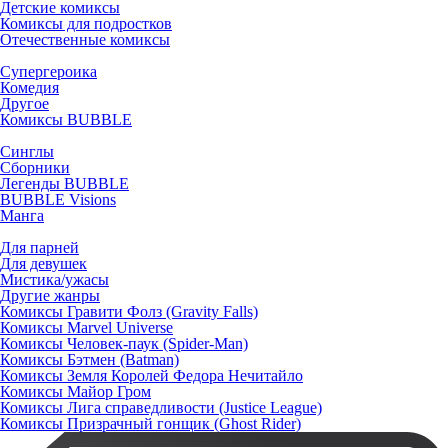
Детские комиксы
Комиксы для подростков
Отечественные комиксы
Супергероика
Комедия
Другое
Комиксы BUBBLE
Синглы
Сборники
Легенды BUBBLE
BUBBLE Visions
Манга
Для парней
Для девушек
Мистика/ужасы
Другие жанры
Комиксы Гравити Фолз (Gravity Falls)
Комиксы Marvel Universe
Комиксы Человек-паук (Spider-Man)
Комиксы Бэтмен (Batman)
Комиксы Земля Королей Федора Нечитайло
Комиксы Майор Гром
Комиксы Лига справедливости (Justice League)
Комиксы Призрачный гонщик (Ghost Rider)