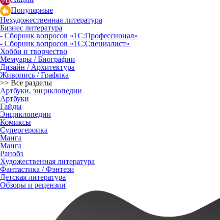
Популярные
Нехудожественная литература
Бизнес литература
- Сборник вопросов «1С:Профессионал»
- Сборник вопросов «1С:Специалист»
Хобби и творчество
Мемуары / Биографии
Дизайн / Архитектура
Живопись / Графика
>> Все разделы
Артбуки, энциклопедии
Артбуки
Гайды
Энциклопедии
Комиксы
Супергероика
Манга
Манга
Ранобэ
Художественная литература
Фантастика / Фэнтези
Детская литература
Обзоры и рецензии