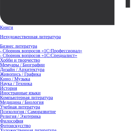
Книги
Нехудожественная литература
Бизнес литература
- Сборник вопросов «1С:Профессионал»
- Сборник вопросов «1С:Специалист»
Хобби и творчество
Мемуары / Биографии
Дизайн / Архитектура
Живопись / Графика
Кино / Музыка
Наука / Техника
История
Иностранные языки
Компьютерная литература
Медицина / Биология
Учебная литература
Психология / Саморазвитие
Религия / Эзотерика
Философия
Фотоискусство
Художественная литература