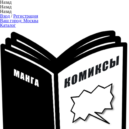
Назад
Назад
Назад
Вход
/
Регистрация
Ваш город:
Москва
Каталог