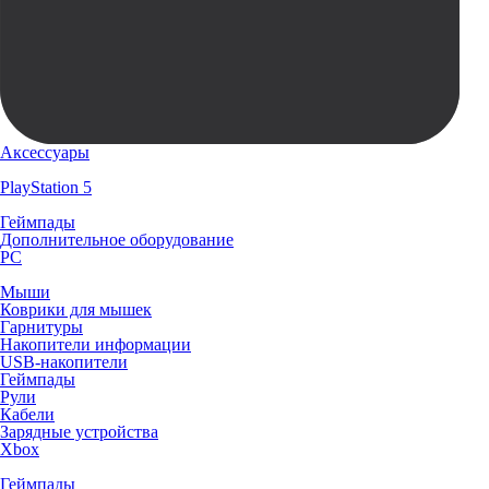
Аксессуары
PlayStation 5
Геймпады
Дополнительное оборудование
PC
Мыши
Коврики для мышек
Гарнитуры
Накопители информации
USB-накопители
Геймпады
Рули
Кабели
Зарядные устройства
Xbox
Геймпады