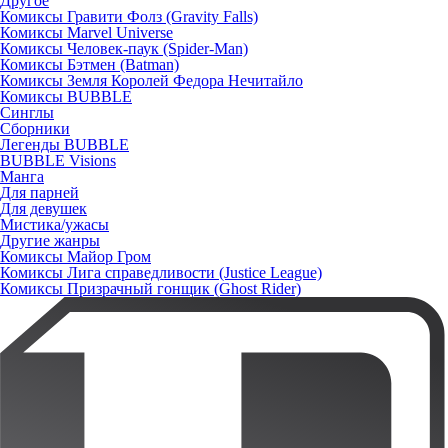
Другое
Комиксы Гравити Фолз (Gravity Falls)
Комиксы Marvel Universe
Комиксы Человек-паук (Spider-Man)
Комиксы Бэтмен (Batman)
Комиксы Земля Королей Федора Нечитайло
Комиксы BUBBLE
Синглы
Сборники
Легенды BUBBLE
BUBBLE Visions
Манга
Для парней
Для девушек
Мистика/ужасы
Другие жанры
Комиксы Майор Гром
Комиксы Лига справедливости (Justice League)
Комиксы Призрачный гонщик (Ghost Rider)