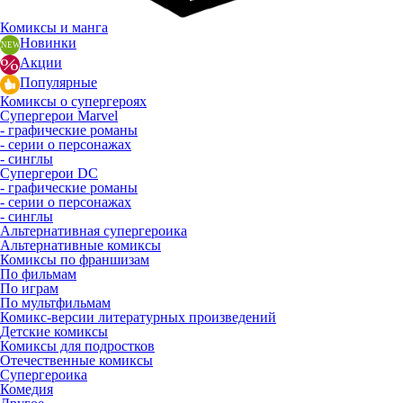
Комиксы и манга
Новинки
Акции
Популярные
Комиксы о супергероях
Супергерои Marvel
- графические романы
- серии о персонажах
- синглы
Супергерои DC
- графические романы
- серии о персонажах
- синглы
Альтернативная супергероика
Альтернативные комиксы
Комиксы по франшизам
По фильмам
По играм
По мультфильмам
Комикс-версии литературных произведений
Детские комиксы
Комиксы для подростков
Отечественные комиксы
Супергероика
Комедия