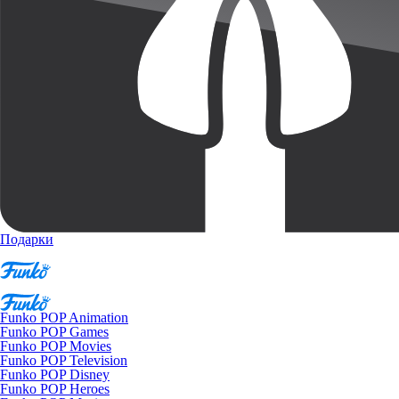
Подарки
Funko POP Animation
Funko POP Games
Funko POP Movies
Funko POP Television
Funko POP Disney
Funko POP Heroes