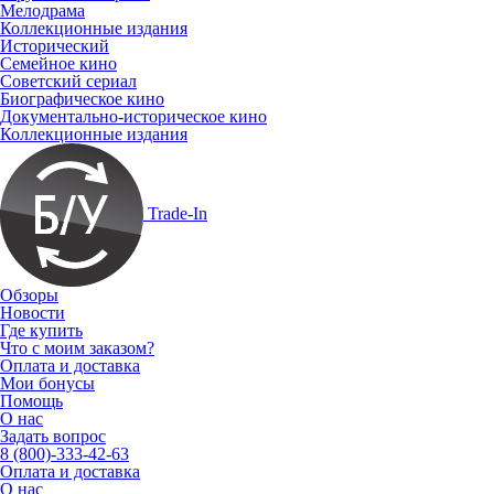
Мелодрама
Коллекционные издания
Исторический
Семейное кино
Советский сериал
Биографическое кино
Документально-историческое кино
Коллекционные издания
Trade-In
Обзоры
Новости
Где купить
Что с моим заказом?
Оплата и доставка
Мои бонусы
Помощь
О нас
Задать вопрос
8 (800)-333-42-63
Оплата и доставка
О нас