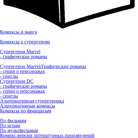
Комиксы и манга
Комиксы о супергероях
Супергерои Marvel
- графические романы
Супергерои Marvel/Графические романы
- серии о персонажах
- синглы
Супергерои DC
- графические романы
- серии о персонажах
- синглы
Альтернативная супергероика
Альтернативные комиксы
Комиксы по франшизам
По фильмам
По играм
По мультфильмам
Комикс-версии литературных произведений