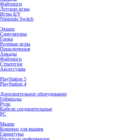
Файтинги
Детские игры
Игры Б/У
Nintendo Switch
Экшен
Симуляторы
Гонки
Ролевые игры
Приключения
Аркады
Файтинги
Стратегии
Аксессуары
PlayStation 5
PlayStation 4
Дополнительное оборудование
Геймпады
Рули
Кабели соединительные
PC
Мыши
Коврики для мышек
Гарнитуры
Носители информации