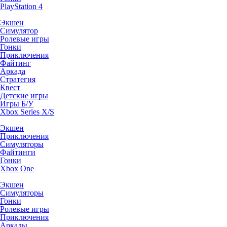
PlayStation 4
Экшен
Симулятор
Ролевые игры
Гонки
Приключения
Файтинг
Аркада
Стратегия
Квест
Детские игры
Игры Б/У
Xbox Series X/S
Экшен
Приключения
Симуляторы
Файтинги
Гонки
Xbox One
Экшен
Симуляторы
Гонки
Ролевые игры
Приключения
Аркады