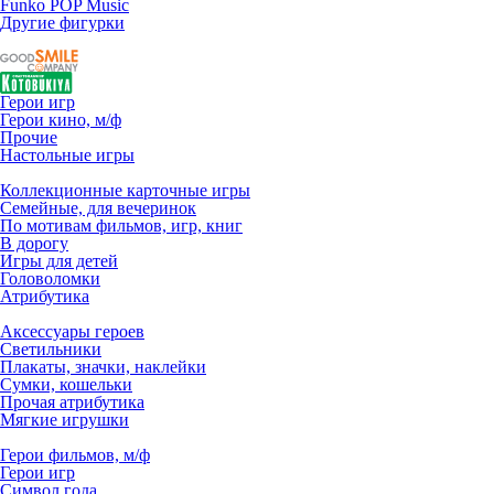
Funko POP Music
Другие фигурки
Герои игр
Герои кино, м/ф
Прочие
Настольные игры
Коллекционные карточные игры
Семейные, для вечеринок
По мотивам фильмов, игр, книг
В дорогу
Игры для детей
Головоломки
Атрибутика
Аксессуары героев
Светильники
Плакаты, значки, наклейки
Сумки, кошельки
Прочая атрибутика
Мягкие игрушки
Герои фильмов, м/ф
Герои игр
Символ года