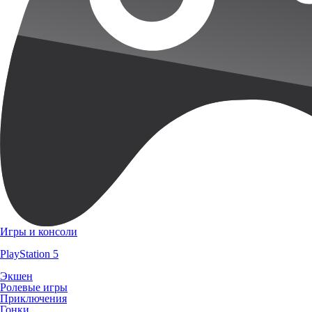
Игры и консоли
PlayStation 5
Экшен
Ролевые игры
Приключения
Гонки