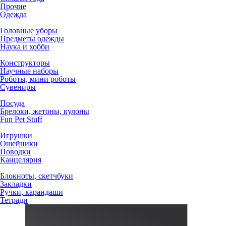
Прочие
Одежда
Головные уборы
Предметы одежды
Наука и хобби
Конструкторы
Научные наборы
Роботы, мини роботы
Сувениры
Посуда
Брелоки, жетоны, кулоны
Fun Pet Stuff
Игрушки
Ошейники
Поводки
Канцелярия
Блокноты, скетчбуки
Закладки
Ручки, карандаши
Тетради