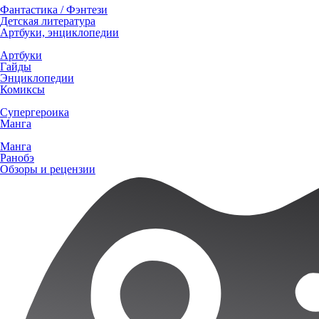
Фантастика / Фэнтези
Детская литература
Артбуки, энциклопедии
Артбуки
Гайды
Энциклопедии
Комиксы
Супергероика
Манга
Манга
Ранобэ
Обзоры и рецензии