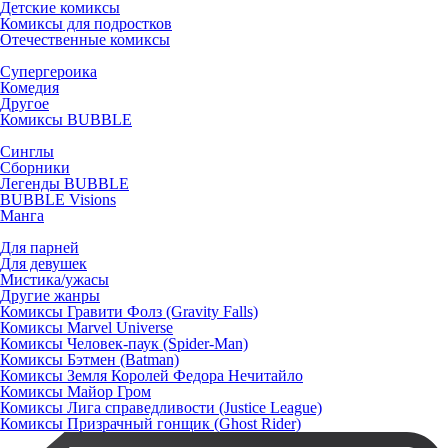
Детские комиксы
Комиксы для подростков
Отечественные комиксы
Супергероика
Комедия
Другое
Комиксы BUBBLE
Синглы
Сборники
Легенды BUBBLE
BUBBLE Visions
Манга
Для парней
Для девушек
Мистика/ужасы
Другие жанры
Комиксы Гравити Фолз (Gravity Falls)
Комиксы Marvel Universe
Комиксы Человек-паук (Spider-Man)
Комиксы Бэтмен (Batman)
Комиксы Земля Королей Федора Нечитайло
Комиксы Майор Гром
Комиксы Лига справедливости (Justice League)
Комиксы Призрачный гонщик (Ghost Rider)