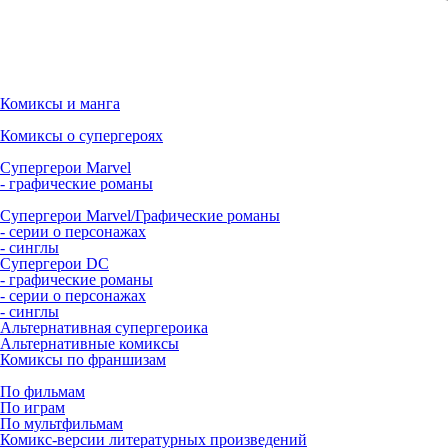
Комиксы и манга
Комиксы о супергероях
Супергерои Marvel
- графические романы
Супергерои Marvel/Графические романы
- серии о персонажах
- синглы
Супергерои DC
- графические романы
- серии о персонажах
- синглы
Альтернативная супергероика
Альтернативные комиксы
Комиксы по франшизам
По фильмам
По играм
По мультфильмам
Комикс-версии литературных произведений