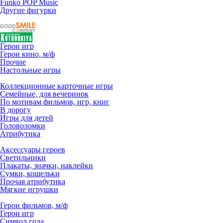
Funko POP Music
Другие фигурки
Герои игр
Герои кино, м/ф
Прочие
Настольные игры
Коллекционные карточные игры
Семейные, для вечеринок
По мотивам фильмов, игр, книг
В дорогу
Игры для детей
Головоломки
Атрибутика
Аксессуары героев
Светильники
Плакаты, значки, наклейки
Сумки, кошельки
Прочая атрибутика
Мягкие игрушки
Герои фильмов, м/ф
Герои игр
Символ года