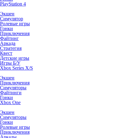
PlayStation 4
Экшен
Симулятор
Ролевые игры
Гонки
Приключения
Файтинг
Аркада
Стратегия
Квест
Детские игры
Игры Б/У
Xbox Series X/S
Экшен
Приключения
Симуляторы
Файтинги
Гонки
Xbox One
Экшен
Симуляторы
Гонки
Ролевые игры
Приключения
Аркады