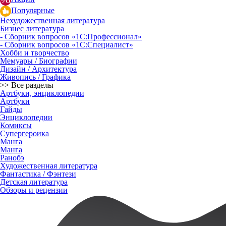
Популярные
Нехудожественная литература
Бизнес литература
- Сборник вопросов «1С:Профессионал»
- Сборник вопросов «1С:Специалист»
Хобби и творчество
Мемуары / Биографии
Дизайн / Архитектура
Живопись / Графика
>> Все разделы
Артбуки, энциклопедии
Артбуки
Гайды
Энциклопедии
Комиксы
Супергероика
Манга
Манга
Ранобэ
Художественная литература
Фантастика / Фэнтези
Детская литература
Обзоры и рецензии