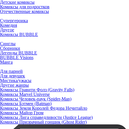
Детские комиксы
Комиксы для подростков
Отечественные комиксы
Супергероика
Комедия
Другое
Комиксы BUBBLE
Синглы
Сборники
Легенды BUBBLE
BUBBLE Visions
Манга
Для парней
Для девушек
Мистика/ужасы
Другие жанры
Комиксы Гравити Фолз (Gravity Falls)
Комиксы Marvel Universe
Комиксы Человек-паук (Spider-Man)
Комиксы Бэтмен (Batman)
Комиксы Земля Королей Федора Нечитайло
Комиксы Майор Гром
Комиксы Лига справедливости (Justice League)
Комиксы Призрачный гонщик (Ghost Rider)