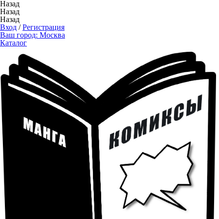
Назад
Назад
Назад
Вход
/
Регистрация
Ваш город:
Москва
Каталог