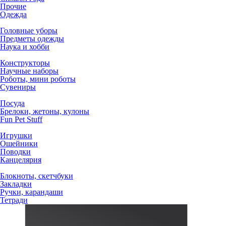
Прочие
Одежда
Головные уборы
Предметы одежды
Наука и хобби
Конструкторы
Научные наборы
Роботы, мини роботы
Сувениры
Посуда
Брелоки, жетоны, кулоны
Fun Pet Stuff
Игрушки
Ошейники
Поводки
Канцелярия
Блокноты, скетчбуки
Закладки
Ручки, карандаши
Тетради