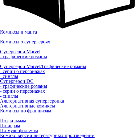
Комиксы и манга
Комиксы о супергероях
Супергерои Marvel
- графические романы
Супергерои Marvel/Графические романы
- серии о персонажах
- синглы
Супергерои DC
- графические романы
- серии о персонажах
- синглы
Альтернативная супергероика
Альтернативные комиксы
Комиксы по франшизам
По фильмам
По играм
По мультфильмам
Комикс-версии литературных произведений