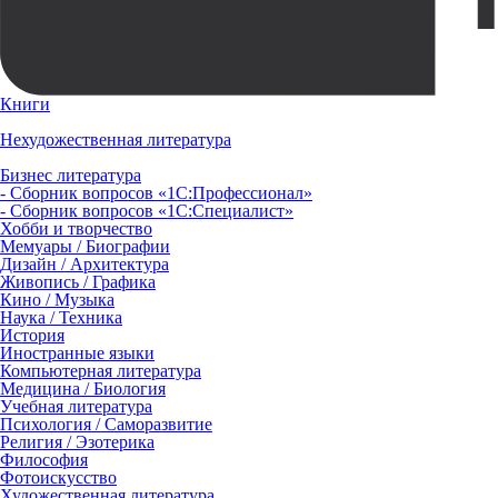
Книги
Нехудожественная литература
Бизнес литература
- Сборник вопросов «1С:Профессионал»
- Сборник вопросов «1С:Специалист»
Хобби и творчество
Мемуары / Биографии
Дизайн / Архитектура
Живопись / Графика
Кино / Музыка
Наука / Техника
История
Иностранные языки
Компьютерная литература
Медицина / Биология
Учебная литература
Психология / Саморазвитие
Религия / Эзотерика
Философия
Фотоискусство
Художественная литература