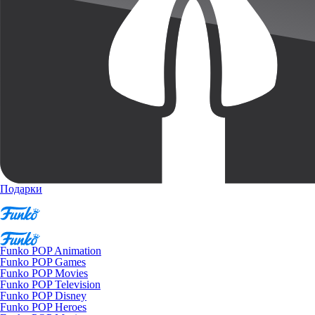
Подарки
Funko POP Animation
Funko POP Games
Funko POP Movies
Funko POP Television
Funko POP Disney
Funko POP Heroes