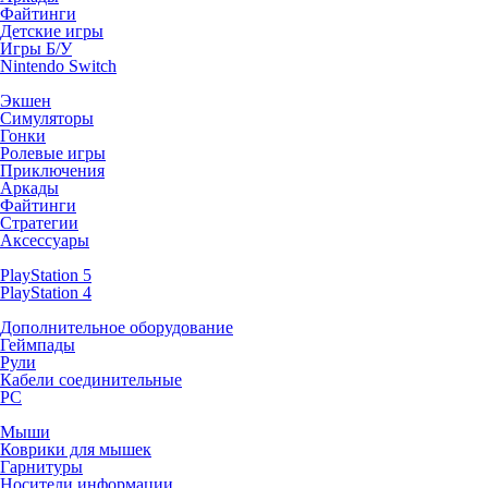
Файтинги
Детские игры
Игры Б/У
Nintendo Switch
Экшен
Симуляторы
Гонки
Ролевые игры
Приключения
Аркады
Файтинги
Стратегии
Аксессуары
PlayStation 5
PlayStation 4
Дополнительное оборудование
Геймпады
Рули
Кабели соединительные
PC
Мыши
Коврики для мышек
Гарнитуры
Носители информации