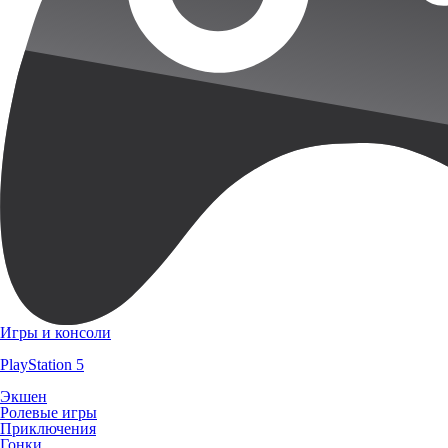
Игры и консоли
PlayStation 5
Экшен
Ролевые игры
Приключения
Гонки