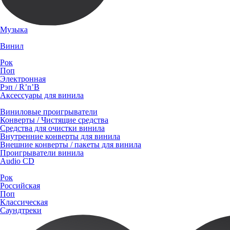
Музыка
Винил
Рок
Поп
Электронная
Рэп / R’n’B
Аксессуары для винила
Виниловые проигрыватели
Конверты / Чистящие средства
Средства для очистки винила
Внутренние конверты для винила
Внешние конверты / пакеты для винила
Проигрыватели винила
Audio CD
Рок
Российская
Поп
Классическая
Саундтреки