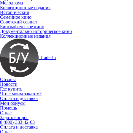
Мелодрама
Коллекционные издания
Исторический
Семейное кино
Советский сериал
Биографическое кино
Документально-историческое кино
Коллекционные издания
Trade-In
Обзоры
Новости
Где купить
Что с моим заказом?
Оплата и доставка
Мои бонусы
Помощь
О нас
Задать вопрос
8 (800)-333-42-63
Оплата и доставка
О нас