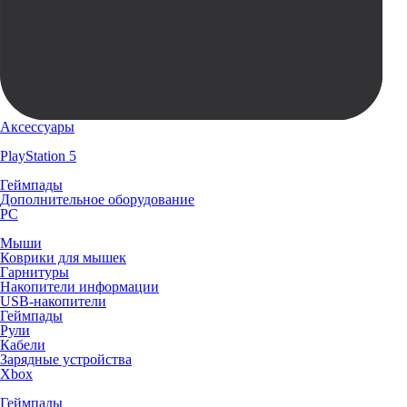
Аксессуары
PlayStation 5
Геймпады
Дополнительное оборудование
PC
Мыши
Коврики для мышек
Гарнитуры
Накопители информации
USB-накопители
Геймпады
Рули
Кабели
Зарядные устройства
Xbox
Геймпады