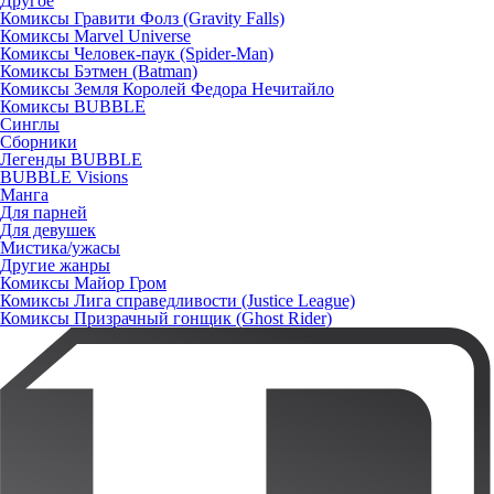
Другое
Комиксы Гравити Фолз (Gravity Falls)
Комиксы Marvel Universe
Комиксы Человек-паук (Spider-Man)
Комиксы Бэтмен (Batman)
Комиксы Земля Королей Федора Нечитайло
Комиксы BUBBLE
Синглы
Сборники
Легенды BUBBLE
BUBBLE Visions
Манга
Для парней
Для девушек
Мистика/ужасы
Другие жанры
Комиксы Майор Гром
Комиксы Лига справедливости (Justice League)
Комиксы Призрачный гонщик (Ghost Rider)