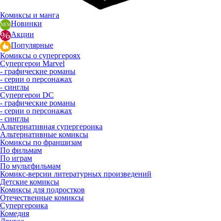
Комиксы и манга
Новинки
Акции
Популярные
Комиксы о супергероях
Супергерои Marvel
- графические романы
- серии о персонажах
- синглы
Супергерои DC
- графические романы
- серии о персонажах
- синглы
Альтернативная супергероика
Альтернативные комиксы
Комиксы по франшизам
По фильмам
По играм
По мультфильмам
Комикс-версии литературных произведений
Детские комиксы
Комиксы для подростков
Отечественные комиксы
Супергероика
Комедия