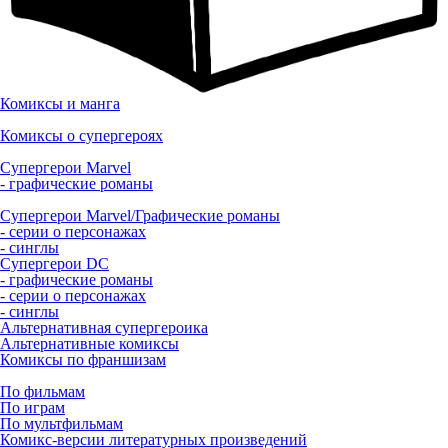
Комиксы и манга
Комиксы о супергероях
Супергерои Marvel
- графические романы
Супергерои Marvel/Графические романы
- серии о персонажах
- синглы
Супергерои DC
- графические романы
- серии о персонажах
- синглы
Альтернативная супергероика
Альтернативные комиксы
Комиксы по франшизам
По фильмам
По играм
По мультфильмам
Комикс-версии литературных произведений