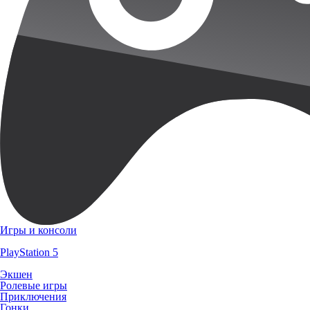
Игры и консоли
PlayStation 5
Экшен
Ролевые игры
Приключения
Гонки