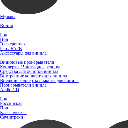
Музыка
Винил
Рок
Поп
Электронная
Рэп / R’n’B
Аксессуары для винила
Виниловые проигрыватели
Конверты / Чистящие средства
Средства для очистки винила
Внутренние конверты для винила
Внешние конверты / пакеты для винила
Проигрыватели винила
Audio CD
Рок
Российская
Поп
Классическая
Саундтреки