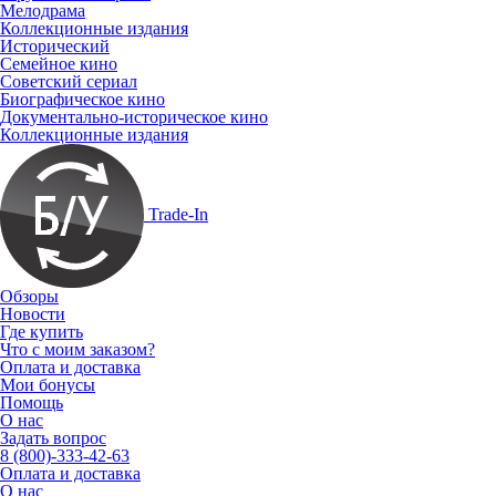
Мелодрама
Коллекционные издания
Исторический
Семейное кино
Советский сериал
Биографическое кино
Документально-историческое кино
Коллекционные издания
Trade-In
Обзоры
Новости
Где купить
Что с моим заказом?
Оплата и доставка
Мои бонусы
Помощь
О нас
Задать вопрос
8 (800)-333-42-63
Оплата и доставка
О нас