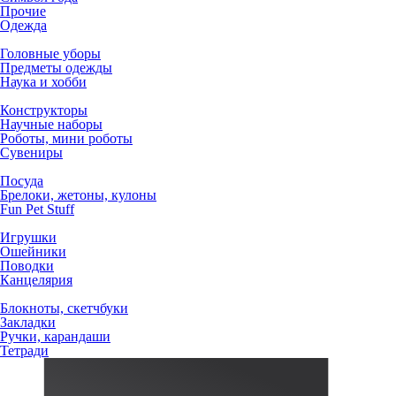
Прочие
Одежда
Головные уборы
Предметы одежды
Наука и хобби
Конструкторы
Научные наборы
Роботы, мини роботы
Сувениры
Посуда
Брелоки, жетоны, кулоны
Fun Pet Stuff
Игрушки
Ошейники
Поводки
Канцелярия
Блокноты, скетчбуки
Закладки
Ручки, карандаши
Тетради