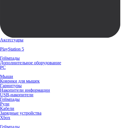
Аксессуары
PlayStation 5
Геймпады
Дополнительное оборудование
PC
Мыши
Коврики для мышек
Гарнитуры
Накопители информации
USB-накопители
Геймпады
Рули
Кабели
Зарядные устройства
Xbox
Геймпады