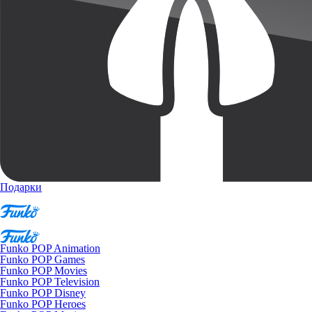
Подарки
Funko POP Animation
Funko POP Games
Funko POP Movies
Funko POP Television
Funko POP Disney
Funko POP Heroes