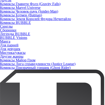
Другое
Комиксы Гравити Фолз (Gravity Falls)
Комиксы Marvel Universe
Комиксы Человек-паук (Spider-Man)
Комиксы Бэтмен (Batman)
Комиксы Земля Королей Федора Нечитайло
Комиксы BUBBLE
Синглы
Сборники
Легенды BUBBLE
BUBBLE Visions
Манга
Для парней
Для девушек
Мистика/ужасы
Другие жанры
Комиксы Майор Гром
Комиксы Лига справедливости (Justice League)
Комиксы Призрачный гонщик (Ghost Rider)