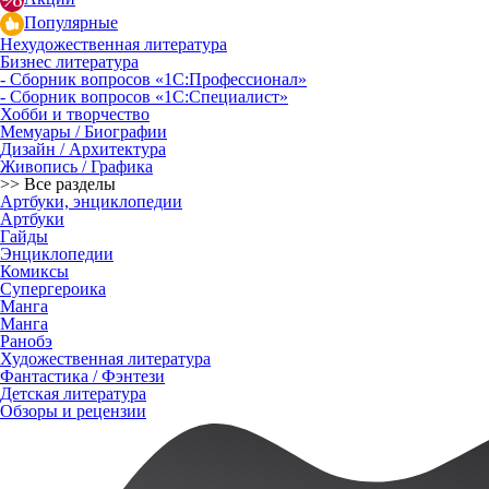
Популярные
Нехудожественная литература
Бизнес литература
- Сборник вопросов «1С:Профессионал»
- Сборник вопросов «1С:Специалист»
Хобби и творчество
Мемуары / Биографии
Дизайн / Архитектура
Живопись / Графика
>> Все разделы
Артбуки, энциклопедии
Артбуки
Гайды
Энциклопедии
Комиксы
Супергероика
Манга
Манга
Ранобэ
Художественная литература
Фантастика / Фэнтези
Детская литература
Обзоры и рецензии