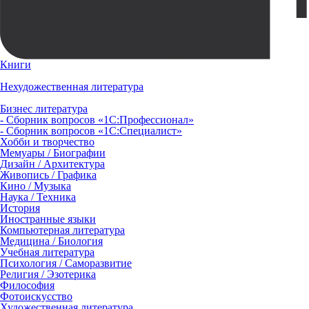
Книги
Нехудожественная литература
Бизнес литература
- Сборник вопросов «1С:Профессионал»
- Сборник вопросов «1С:Специалист»
Хобби и творчество
Мемуары / Биографии
Дизайн / Архитектура
Живопись / Графика
Кино / Музыка
Наука / Техника
История
Иностранные языки
Компьютерная литература
Медицина / Биология
Учебная литература
Психология / Саморазвитие
Религия / Эзотерика
Философия
Фотоискусство
Художественная литература