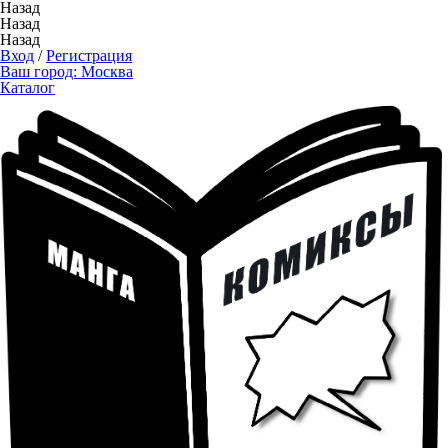
Назад
Назад
Назад
Вход
/
Регистрация
Ваш город:
Москва
Каталог