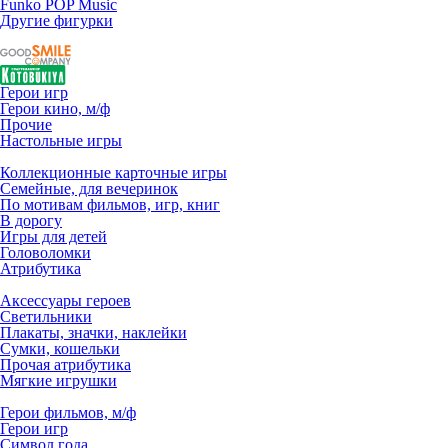
Funko POP Music
Другие фигурки
Герои игр
Герои кино, м/ф
Прочие
Настольные игры
Коллекционные карточные игры
Семейные, для вечеринок
По мотивам фильмов, игр, книг
В дорогу
Игры для детей
Головоломки
Атрибутика
Аксессуары героев
Светильники
Плакаты, значки, наклейки
Сумки, кошельки
Прочая атрибутика
Мягкие игрушки
Герои фильмов, м/ф
Герои игр
Символ года