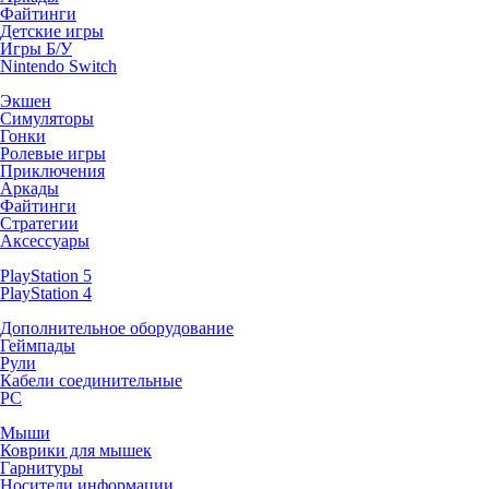
Файтинги
Детские игры
Игры Б/У
Nintendo Switch
Экшен
Симуляторы
Гонки
Ролевые игры
Приключения
Аркады
Файтинги
Стратегии
Аксессуары
PlayStation 5
PlayStation 4
Дополнительное оборудование
Геймпады
Рули
Кабели соединительные
PC
Мыши
Коврики для мышек
Гарнитуры
Носители информации