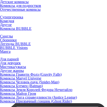
Детские комиксы
Комиксы для подростков
Отечественные комиксы
Супергероика
Комедия
Другое
Комиксы BUBBLE
Синглы
Сборники
Легенды BUBBLE
BUBBLE Visions
Манга
Для парней
Для девушек
Мистика/ужасы
Другие жанры
Комиксы Гравити Фолз (Gravity Falls)
Комиксы Marvel Universe
Комиксы Человек-паук (Spider-Man)
Комиксы Бэтмен (Batman)
Комиксы Земля Королей Федора Нечитайло
Комиксы Майор Гром
Комиксы Лига справедливости (Justice League)
Комиксы Призрачный гонщик (Ghost Rider)