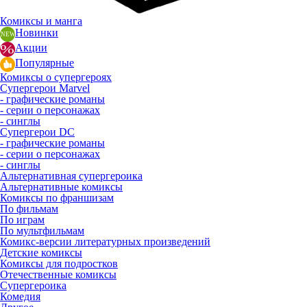
Комиксы и манга
Новинки
Акции
Популярные
Комиксы о супергероях
Супергерои Marvel
- графические романы
- серии о персонажах
- синглы
Супергерои DC
- графические романы
- серии о персонажах
- синглы
Альтернативная супергероика
Альтернативные комиксы
Комиксы по франшизам
По фильмам
По играм
По мультфильмам
Комикс-версии литературных произведений
Детские комиксы
Комиксы для подростков
Отечественные комиксы
Супергероика
Комедия