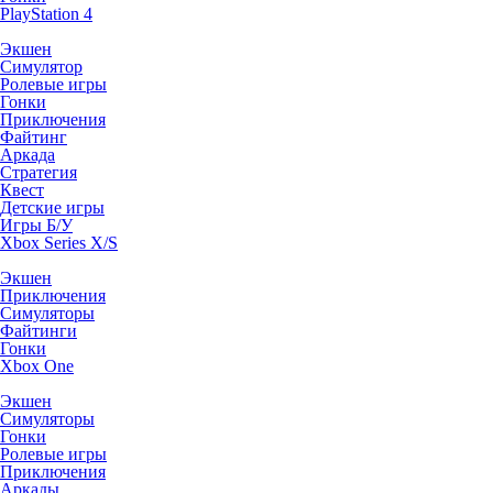
PlayStation 4
Экшен
Симулятор
Ролевые игры
Гонки
Приключения
Файтинг
Аркада
Стратегия
Квест
Детские игры
Игры Б/У
Xbox Series X/S
Экшен
Приключения
Симуляторы
Файтинги
Гонки
Xbox One
Экшен
Симуляторы
Гонки
Ролевые игры
Приключения
Аркады