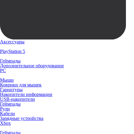
Аксессуары
PlayStation 5
Геймпады
Дополнительное оборудование
PC
Мыши
Коврики для мышек
Гарнитуры
Накопители информации
USB-накопители
Геймпады
Рули
Кабели
Зарядные устройства
Xbox
Геймпады