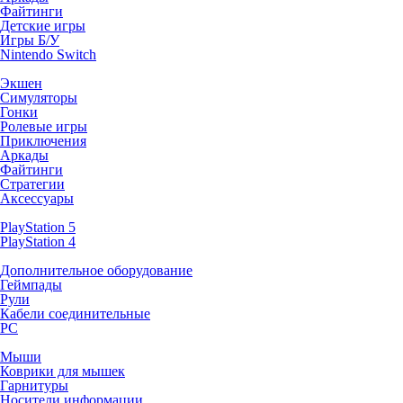
Файтинги
Детские игры
Игры Б/У
Nintendo Switch
Экшен
Симуляторы
Гонки
Ролевые игры
Приключения
Аркады
Файтинги
Стратегии
Аксессуары
PlayStation 5
PlayStation 4
Дополнительное оборудование
Геймпады
Рули
Кабели соединительные
PC
Мыши
Коврики для мышек
Гарнитуры
Носители информации