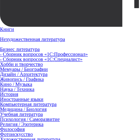
Книги
Нехудожественная литература
Бизнес литература
- Сборник вопросов «1С:Профессионал»
- Сборник вопросов «1С:Специалист»
Хобби и творчество
Мемуары / Биографии
Дизайн / Архитектура
Живопись / Графика
Кино / Музыка
Наука / Техника
История
Иностранные языки
Компьютерная литература
Медицина / Биология
Учебная литература
Психология / Саморазвитие
Религия / Эзотерика
Философия
Фотоискусство
Художественная литература