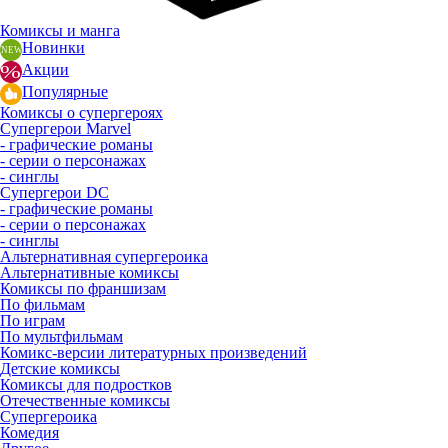
Комиксы и манга
Новинки
Акции
Популярные
Комиксы о супергероях
Супергерои Marvel
- графические романы
- серии о персонажах
- синглы
Супергерои DC
- графические романы
- серии о персонажах
- синглы
Альтернативная супергероика
Альтернативные комиксы
Комиксы по франшизам
По фильмам
По играм
По мультфильмам
Комикс-версии литературных произведений
Детские комиксы
Комиксы для подростков
Отечественные комиксы
Супергероика
Комедия