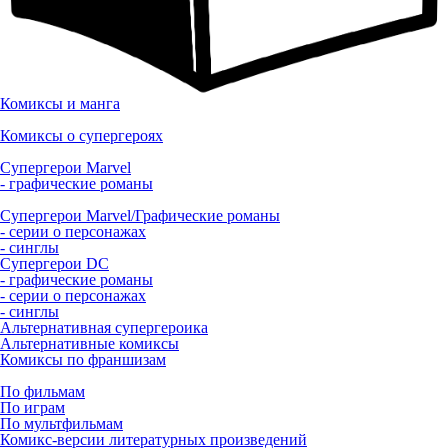
Комиксы и манга
Комиксы о супергероях
Супергерои Marvel
- графические романы
Супергерои Marvel/Графические романы
- серии о персонажах
- синглы
Супергерои DC
- графические романы
- серии о персонажах
- синглы
Альтернативная супергероика
Альтернативные комиксы
Комиксы по франшизам
По фильмам
По играм
По мультфильмам
Комикс-версии литературных произведений