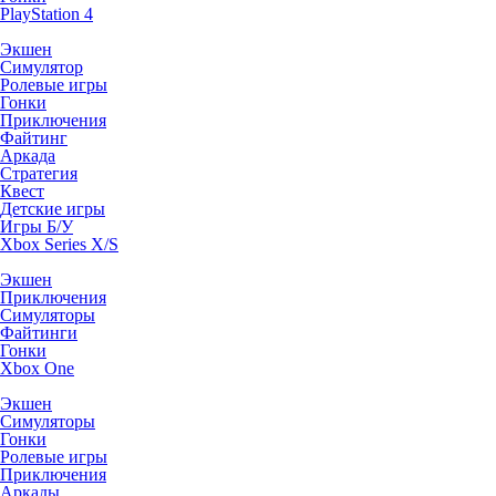
PlayStation 4
Экшен
Симулятор
Ролевые игры
Гонки
Приключения
Файтинг
Аркада
Стратегия
Квест
Детские игры
Игры Б/У
Xbox Series X/S
Экшен
Приключения
Симуляторы
Файтинги
Гонки
Xbox One
Экшен
Симуляторы
Гонки
Ролевые игры
Приключения
Аркады