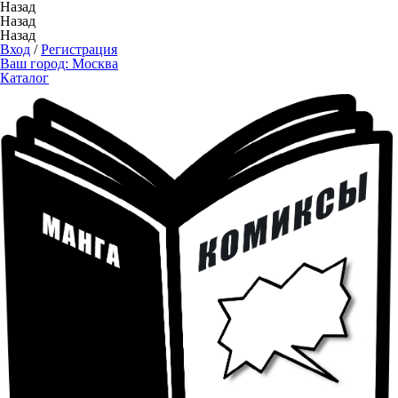
Назад
Назад
Назад
Вход
/
Регистрация
Ваш город:
Москва
Каталог