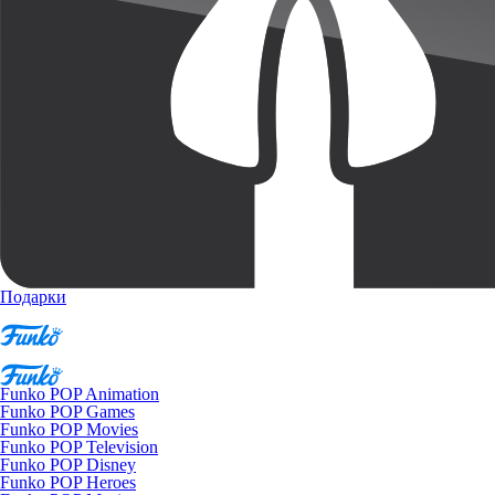
Подарки
Funko POP Animation
Funko POP Games
Funko POP Movies
Funko POP Television
Funko POP Disney
Funko POP Heroes