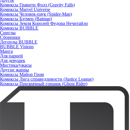
Другое
Комиксы Гравити Фолз (Gravity Falls)
Комиксы Marvel Universe
Комиксы Человек-паук (Spider-Man)
Комиксы Бэтмен (Batman)
Комиксы Земля Королей Федора Нечитайло
Комиксы BUBBLE
Синглы
Сборники
Легенды BUBBLE
BUBBLE Visions
Манга
Для парней
Для девушек
Мистика/ужасы
Другие жанры
Комиксы Майор Гром
Комиксы Лига справедливости (Justice League)
Комиксы Призрачный гонщик (Ghost Rider)