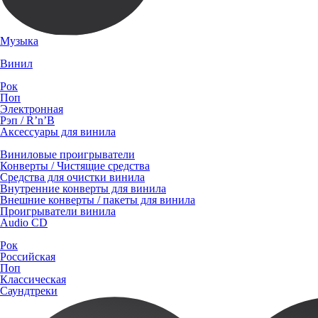
Музыка
Винил
Рок
Поп
Электронная
Рэп / R’n’B
Аксессуары для винила
Виниловые проигрыватели
Конверты / Чистящие средства
Средства для очистки винила
Внутренние конверты для винила
Внешние конверты / пакеты для винила
Проигрыватели винила
Audio CD
Рок
Российская
Поп
Классическая
Саундтреки