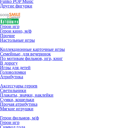
Funko POP Music
Другие фигурки
Герои игр
Герои кино, м/ф
Прочие
Настольные игры
Коллекционные карточные игры
Семейные, для вечеринок
По мотивам фильмов, игр, книг
В дорогу
Игры для детей
Головоломки
Атрибутика
Аксессуары героев
Светильники
Плакаты, значки, наклейки
Сумки, кошельки
Прочая атрибутика
Мягкие игрушки
Герои фильмов, м/ф
Герои игр
Символ года