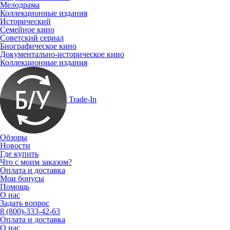
Мелодрама
Коллекционные издания
Исторический
Семейное кино
Советский сериал
Биографическое кино
Документально-историческое кино
Коллекционные издания
Trade-In
Обзоры
Новости
Где купить
Что с моим заказом?
Оплата и доставка
Мои бонусы
Помощь
О нас
Задать вопрос
8 (800)-333-42-63
Оплата и доставка
О нас