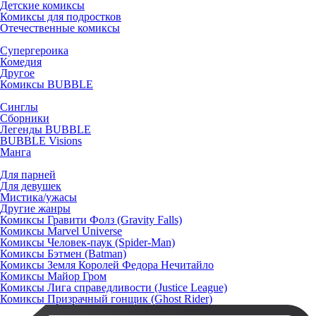
Детские комиксы
Комиксы для подростков
Отечественные комиксы
Супергероика
Комедия
Другое
Комиксы BUBBLE
Синглы
Сборники
Легенды BUBBLE
BUBBLE Visions
Манга
Для парней
Для девушек
Мистика/ужасы
Другие жанры
Комиксы Гравити Фолз (Gravity Falls)
Комиксы Marvel Universe
Комиксы Человек-паук (Spider-Man)
Комиксы Бэтмен (Batman)
Комиксы Земля Королей Федора Нечитайло
Комиксы Майор Гром
Комиксы Лига справедливости (Justice League)
Комиксы Призрачный гонщик (Ghost Rider)