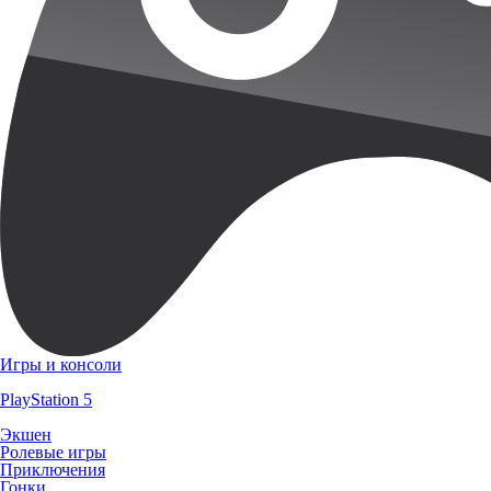
Игры и консоли
PlayStation 5
Экшен
Ролевые игры
Приключения
Гонки