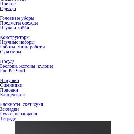
Прочие
Одежда
Головные уборы
Предметы одежды
Наука и хобби
Конструкторы
Научные наборы
Роботы, мини роботы
Сувениры
Посуда
Брелоки, жетоны, кулоны
Fun Pet Stuff
Игрушки
Ошейники
Поводки
Канцелярия
Блокноты, скетчбуки
Закладки
Ручки, карандаши
Тетради