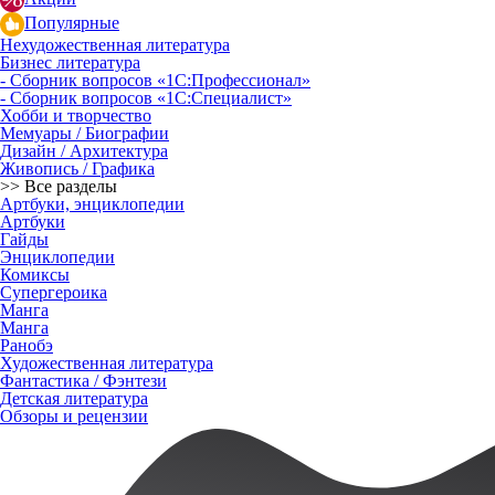
Популярные
Нехудожественная литература
Бизнес литература
- Сборник вопросов «1С:Профессионал»
- Сборник вопросов «1С:Специалист»
Хобби и творчество
Мемуары / Биографии
Дизайн / Архитектура
Живопись / Графика
>> Все разделы
Артбуки, энциклопедии
Артбуки
Гайды
Энциклопедии
Комиксы
Супергероика
Манга
Манга
Ранобэ
Художественная литература
Фантастика / Фэнтези
Детская литература
Обзоры и рецензии