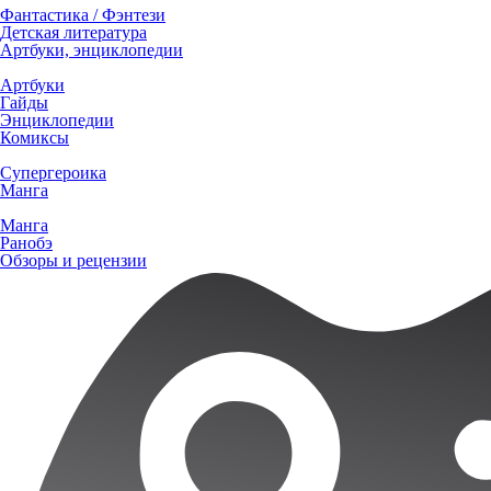
Фантастика / Фэнтези
Детская литература
Артбуки, энциклопедии
Артбуки
Гайды
Энциклопедии
Комиксы
Супергероика
Манга
Манга
Ранобэ
Обзоры и рецензии