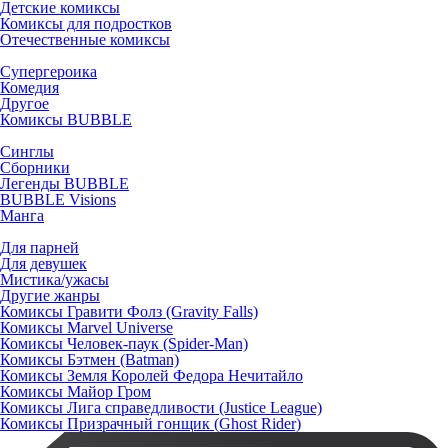
Детские комиксы
Комиксы для подростков
Отечественные комиксы
Супергероика
Комедия
Другое
Комиксы BUBBLE
Синглы
Сборники
Легенды BUBBLE
BUBBLE Visions
Манга
Для парней
Для девушек
Мистика/ужасы
Другие жанры
Комиксы Гравити Фолз (Gravity Falls)
Комиксы Marvel Universe
Комиксы Человек-паук (Spider-Man)
Комиксы Бэтмен (Batman)
Комиксы Земля Королей Федора Нечитайло
Комиксы Майор Гром
Комиксы Лига справедливости (Justice League)
Комиксы Призрачный гонщик (Ghost Rider)