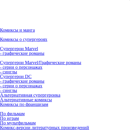
Комиксы и манга
Комиксы о супергероях
Супергерои Marvel
- графические романы
Супергерои Marvel/Графические романы
- серии о персонажах
- синглы
Супергерои DC
- графические романы
- серии о персонажах
- синглы
Альтернативная супергероика
Альтернативные комиксы
Комиксы по франшизам
По фильмам
По играм
По мультфильмам
Комикс-версии литературных произведений