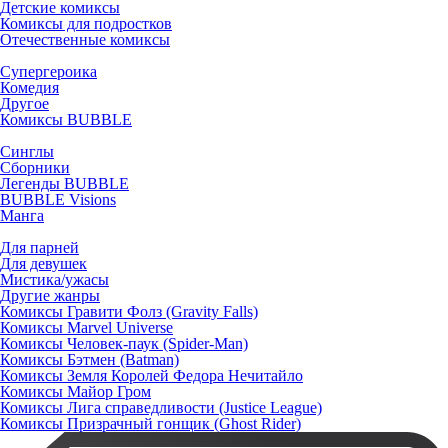
Детские комиксы
Комиксы для подростков
Отечественные комиксы
Супергероика
Комедия
Другое
Комиксы BUBBLE
Синглы
Сборники
Легенды BUBBLE
BUBBLE Visions
Манга
Для парней
Для девушек
Мистика/ужасы
Другие жанры
Комиксы Гравити Фолз (Gravity Falls)
Комиксы Marvel Universe
Комиксы Человек-паук (Spider-Man)
Комиксы Бэтмен (Batman)
Комиксы Земля Королей Федора Нечитайло
Комиксы Майор Гром
Комиксы Лига справедливости (Justice League)
Комиксы Призрачный гонщик (Ghost Rider)