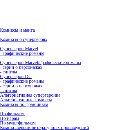
Комиксы и манга
Комиксы о супергероях
Супергерои Marvel
- графические романы
Супергерои Marvel/Графические романы
- серии о персонажах
- синглы
Супергерои DC
- графические романы
- серии о персонажах
- синглы
Альтернативная супергероика
Альтернативные комиксы
Комиксы по франшизам
По фильмам
По играм
По мультфильмам
Комикс-версии литературных произведений