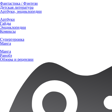
Фантастика / Фэнтези
Детская литература
Артбуки, энциклопедии
Артбуки
Гайды
Энциклопедии
Комиксы
Супергероика
Манга
Манга
Ранобэ
Обзоры и рецензии