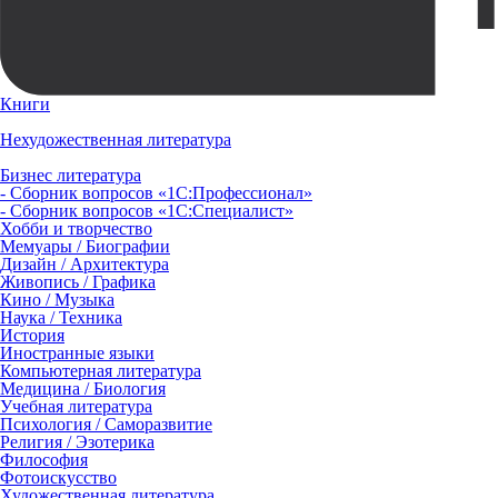
Книги
Нехудожественная литература
Бизнес литература
- Сборник вопросов «1С:Профессионал»
- Сборник вопросов «1С:Специалист»
Хобби и творчество
Мемуары / Биографии
Дизайн / Архитектура
Живопись / Графика
Кино / Музыка
Наука / Техника
История
Иностранные языки
Компьютерная литература
Медицина / Биология
Учебная литература
Психология / Саморазвитие
Религия / Эзотерика
Философия
Фотоискусство
Художественная литература