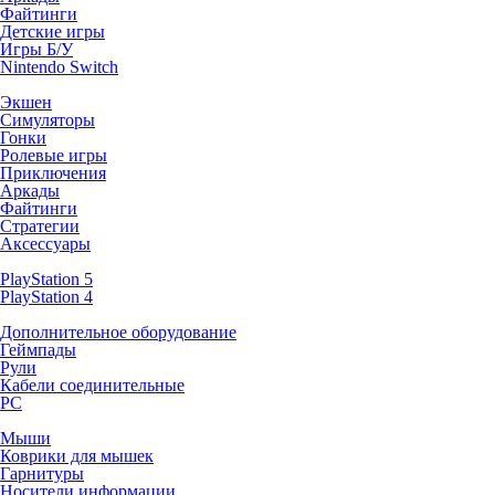
Файтинги
Детские игры
Игры Б/У
Nintendo Switch
Экшен
Симуляторы
Гонки
Ролевые игры
Приключения
Аркады
Файтинги
Стратегии
Аксессуары
PlayStation 5
PlayStation 4
Дополнительное оборудование
Геймпады
Рули
Кабели соединительные
PC
Мыши
Коврики для мышек
Гарнитуры
Носители информации