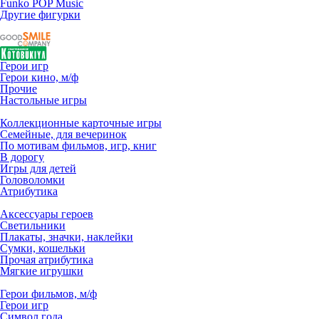
Funko POP Music
Другие фигурки
Герои игр
Герои кино, м/ф
Прочие
Настольные игры
Коллекционные карточные игры
Семейные, для вечеринок
По мотивам фильмов, игр, книг
В дорогу
Игры для детей
Головоломки
Атрибутика
Аксессуары героев
Светильники
Плакаты, значки, наклейки
Сумки, кошельки
Прочая атрибутика
Мягкие игрушки
Герои фильмов, м/ф
Герои игр
Символ года