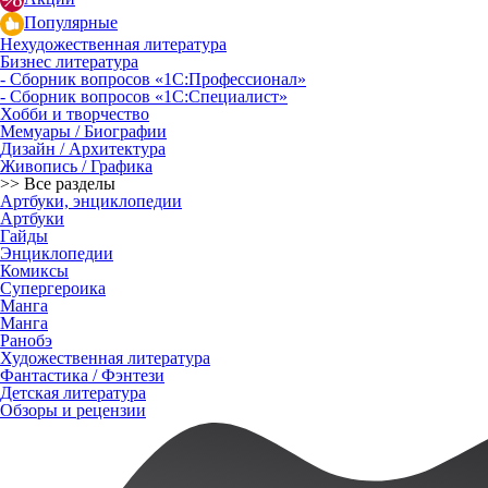
Популярные
Нехудожественная литература
Бизнес литература
- Сборник вопросов «1С:Профессионал»
- Сборник вопросов «1С:Специалист»
Хобби и творчество
Мемуары / Биографии
Дизайн / Архитектура
Живопись / Графика
>> Все разделы
Артбуки, энциклопедии
Артбуки
Гайды
Энциклопедии
Комиксы
Супергероика
Манга
Манга
Ранобэ
Художественная литература
Фантастика / Фэнтези
Детская литература
Обзоры и рецензии