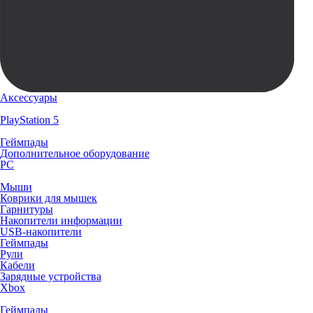
Аксессуары
PlayStation 5
Геймпады
Дополнительное оборудование
PC
Мыши
Коврики для мышек
Гарнитуры
Накопители информации
USB-накопители
Геймпады
Рули
Кабели
Зарядные устройства
Xbox
Геймпады