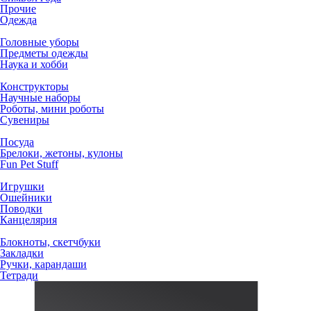
Прочие
Одежда
Головные уборы
Предметы одежды
Наука и хобби
Конструкторы
Научные наборы
Роботы, мини роботы
Сувениры
Посуда
Брелоки, жетоны, кулоны
Fun Pet Stuff
Игрушки
Ошейники
Поводки
Канцелярия
Блокноты, скетчбуки
Закладки
Ручки, карандаши
Тетради