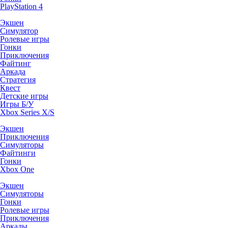
PlayStation 4
Экшен
Симулятор
Ролевые игры
Гонки
Приключения
Файтинг
Аркада
Стратегия
Квест
Детские игры
Игры Б/У
Xbox Series X/S
Экшен
Приключения
Симуляторы
Файтинги
Гонки
Xbox One
Экшен
Симуляторы
Гонки
Ролевые игры
Приключения
Аркады