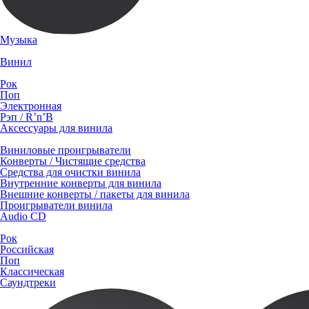
Музыка
Винил
Рок
Поп
Электронная
Рэп / R’n’B
Аксессуары для винила
Виниловые проигрыватели
Конверты / Чистящие средства
Средства для очистки винила
Внутренние конверты для винила
Внешние конверты / пакеты для винила
Проигрыватели винила
Audio CD
Рок
Российская
Поп
Классическая
Саундтреки