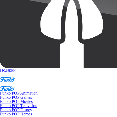
Подарки
Funko POP Animation
Funko POP Games
Funko POP Movies
Funko POP Television
Funko POP Disney
Funko POP Heroes