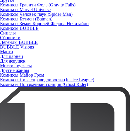
Другое
Комиксы Гравити Фолз (Gravity Falls)
Комиксы Marvel Universe
Комиксы Человек-паук (Spider-Man)
Комиксы Бэтмен (Batman)
Комиксы Земля Королей Федора Нечитайло
Комиксы BUBBLE
Синглы
Сборники
Легенды BUBBLE
BUBBLE Visions
Манга
Для парней
Для девушек
Мистика/ужасы
Другие жанры
Комиксы Майор Гром
Комиксы Лига справедливости (Justice League)
Комиксы Призрачный гонщик (Ghost Rider)