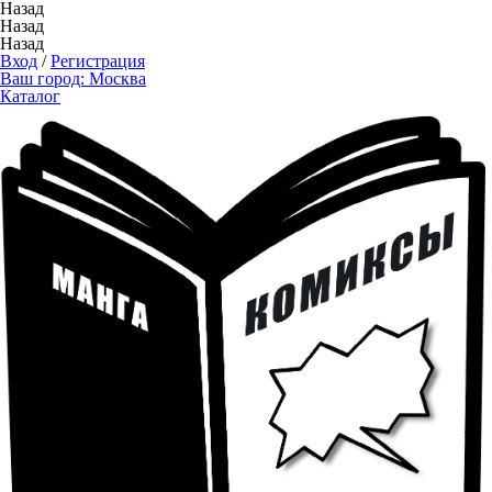
Назад
Назад
Назад
Вход
/
Регистрация
Ваш город:
Москва
Каталог