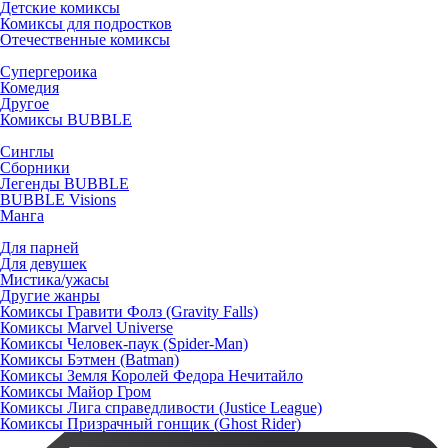
Детские комиксы
Комиксы для подростков
Отечественные комиксы
Супергероика
Комедия
Другое
Комиксы BUBBLE
Синглы
Сборники
Легенды BUBBLE
BUBBLE Visions
Манга
Для парней
Для девушек
Мистика/ужасы
Другие жанры
Комиксы Гравити Фолз (Gravity Falls)
Комиксы Marvel Universe
Комиксы Человек-паук (Spider-Man)
Комиксы Бэтмен (Batman)
Комиксы Земля Королей Федора Нечитайло
Комиксы Майор Гром
Комиксы Лига справедливости (Justice League)
Комиксы Призрачный гонщик (Ghost Rider)