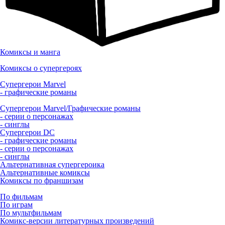
Комиксы и манга
Комиксы о супергероях
Супергерои Marvel
- графические романы
Супергерои Marvel/Графические романы
- серии о персонажах
- синглы
Супергерои DC
- графические романы
- серии о персонажах
- синглы
Альтернативная супергероика
Альтернативные комиксы
Комиксы по франшизам
По фильмам
По играм
По мультфильмам
Комикс-версии литературных произведений