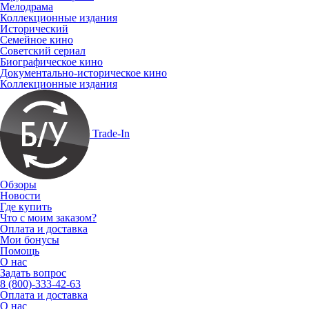
Мелодрама
Коллекционные издания
Исторический
Семейное кино
Советский сериал
Биографическое кино
Документально-историческое кино
Коллекционные издания
Trade-In
Обзоры
Новости
Где купить
Что с моим заказом?
Оплата и доставка
Мои бонусы
Помощь
О нас
Задать вопрос
8 (800)-333-42-63
Оплата и доставка
О нас