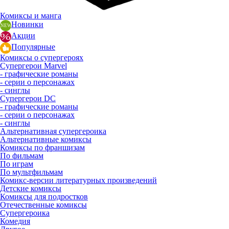
Комиксы и манга
Новинки
Акции
Популярные
Комиксы о супергероях
Супергерои Marvel
- графические романы
- серии о персонажах
- синглы
Супергерои DC
- графические романы
- серии о персонажах
- синглы
Альтернативная супергероика
Альтернативные комиксы
Комиксы по франшизам
По фильмам
По играм
По мультфильмам
Комикс-версии литературных произведений
Детские комиксы
Комиксы для подростков
Отечественные комиксы
Супергероика
Комедия