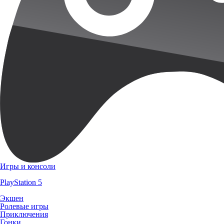
Игры и консоли
PlayStation 5
Экшен
Ролевые игры
Приключения
Гонки