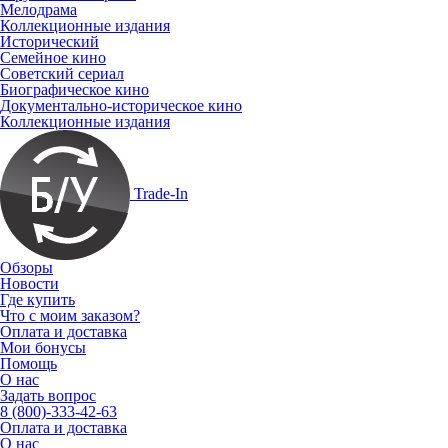
Мелодрама
Коллекционные издания
Исторический
Семейное кино
Советский сериал
Биографическое кино
Документально-историческое кино
Коллекционные издания
Trade-In
Обзоры
Новости
Где купить
Что с моим заказом?
Оплата и доставка
Мои бонусы
Помощь
О нас
Задать вопрос
8 (800)-333-42-63
Оплата и доставка
О нас