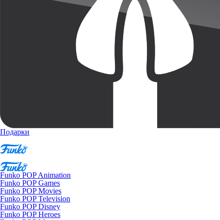
Подарки
Funko POP Animation
Funko POP Games
Funko POP Movies
Funko POP Television
Funko POP Disney
Funko POP Heroes