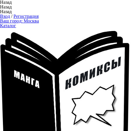
Назад
Назад
Назад
Вход
/
Регистрация
Ваш город:
Москва
Каталог