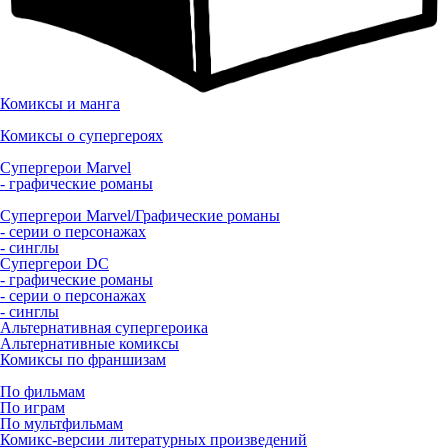
Комиксы и манга
Комиксы о супергероях
Супергерои Marvel
- графические романы
Супергерои Marvel/Графические романы
- серии о персонажах
- синглы
Супергерои DC
- графические романы
- серии о персонажах
- синглы
Альтернативная супергероика
Альтернативные комиксы
Комиксы по франшизам
По фильмам
По играм
По мультфильмам
Комикс-версии литературных произведений