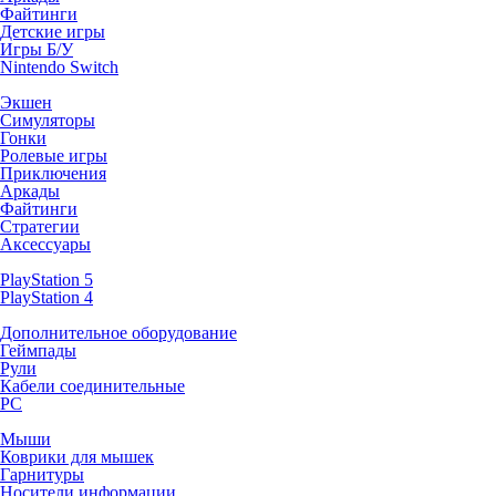
Файтинги
Детские игры
Игры Б/У
Nintendo Switch
Экшен
Симуляторы
Гонки
Ролевые игры
Приключения
Аркады
Файтинги
Стратегии
Аксессуары
PlayStation 5
PlayStation 4
Дополнительное оборудование
Геймпады
Рули
Кабели соединительные
PC
Мыши
Коврики для мышек
Гарнитуры
Носители информации