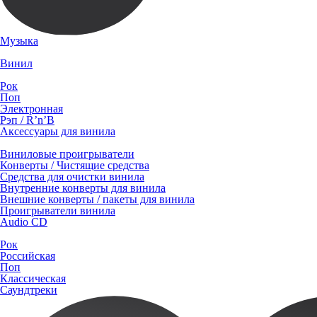
Музыка
Винил
Рок
Поп
Электронная
Рэп / R’n’B
Аксессуары для винила
Виниловые проигрыватели
Конверты / Чистящие средства
Средства для очистки винила
Внутренние конверты для винила
Внешние конверты / пакеты для винила
Проигрыватели винила
Audio CD
Рок
Российская
Поп
Классическая
Саундтреки