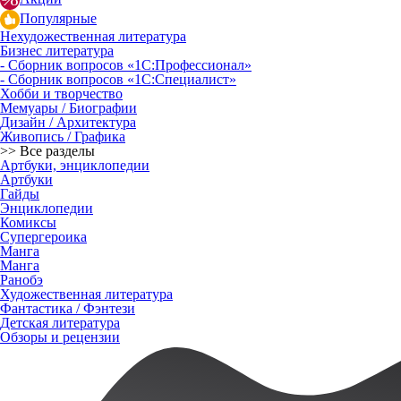
Популярные
Нехудожественная литература
Бизнес литература
- Сборник вопросов «1С:Профессионал»
- Сборник вопросов «1С:Специалист»
Хобби и творчество
Мемуары / Биографии
Дизайн / Архитектура
Живопись / Графика
>> Все разделы
Артбуки, энциклопедии
Артбуки
Гайды
Энциклопедии
Комиксы
Супергероика
Манга
Манга
Ранобэ
Художественная литература
Фантастика / Фэнтези
Детская литература
Обзоры и рецензии