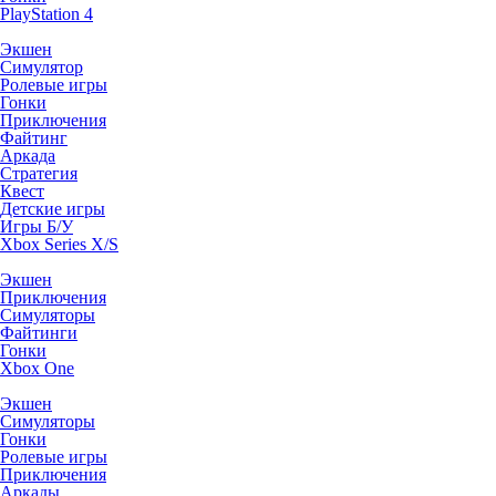
PlayStation 4
Экшен
Симулятор
Ролевые игры
Гонки
Приключения
Файтинг
Аркада
Стратегия
Квест
Детские игры
Игры Б/У
Xbox Series X/S
Экшен
Приключения
Симуляторы
Файтинги
Гонки
Xbox One
Экшен
Симуляторы
Гонки
Ролевые игры
Приключения
Аркады