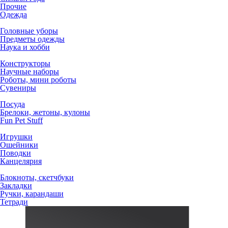
Прочие
Одежда
Головные уборы
Предметы одежды
Наука и хобби
Конструкторы
Научные наборы
Роботы, мини роботы
Сувениры
Посуда
Брелоки, жетоны, кулоны
Fun Pet Stuff
Игрушки
Ошейники
Поводки
Канцелярия
Блокноты, скетчбуки
Закладки
Ручки, карандаши
Тетради