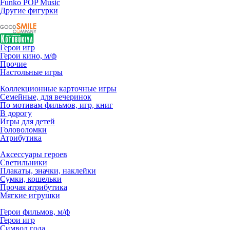
Funko POP Music
Другие фигурки
Герои игр
Герои кино, м/ф
Прочие
Настольные игры
Коллекционные карточные игры
Семейные, для вечеринок
По мотивам фильмов, игр, книг
В дорогу
Игры для детей
Головоломки
Атрибутика
Аксессуары героев
Светильники
Плакаты, значки, наклейки
Сумки, кошельки
Прочая атрибутика
Мягкие игрушки
Герои фильмов, м/ф
Герои игр
Символ года