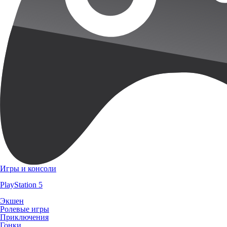
Игры и консоли
PlayStation 5
Экшен
Ролевые игры
Приключения
Гонки