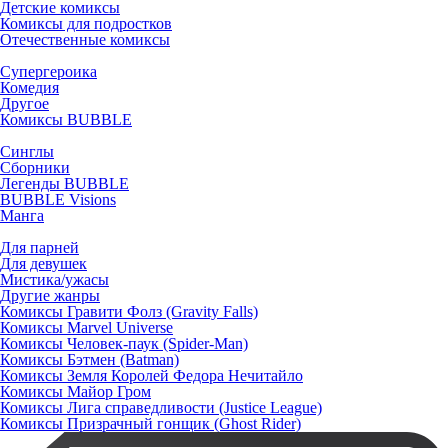
Детские комиксы
Комиксы для подростков
Отечественные комиксы
Супергероика
Комедия
Другое
Комиксы BUBBLE
Синглы
Сборники
Легенды BUBBLE
BUBBLE Visions
Манга
Для парней
Для девушек
Мистика/ужасы
Другие жанры
Комиксы Гравити Фолз (Gravity Falls)
Комиксы Marvel Universe
Комиксы Человек-паук (Spider-Man)
Комиксы Бэтмен (Batman)
Комиксы Земля Королей Федора Нечитайло
Комиксы Майор Гром
Комиксы Лига справедливости (Justice League)
Комиксы Призрачный гонщик (Ghost Rider)