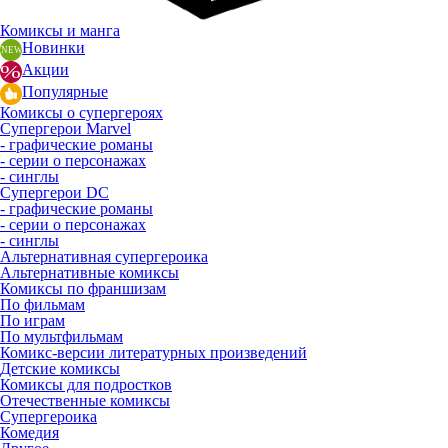
Комиксы и манга
Новинки
Акции
Популярные
Комиксы о супергероях
Супергерои Marvel
- графические романы
- серии о персонажах
- синглы
Супергерои DC
- графические романы
- серии о персонажах
- синглы
Альтернативная супергероика
Альтернативные комиксы
Комиксы по франшизам
По фильмам
По играм
По мультфильмам
Комикс-версии литературных произведений
Детские комиксы
Комиксы для подростков
Отечественные комиксы
Супергероика
Комедия