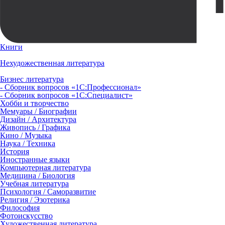
Книги
Нехудожественная литература
Бизнес литература
- Сборник вопросов «1С:Профессионал»
- Сборник вопросов «1С:Специалист»
Хобби и творчество
Мемуары / Биографии
Дизайн / Архитектура
Живопись / Графика
Кино / Музыка
Наука / Техника
История
Иностранные языки
Компьютерная литература
Медицина / Биология
Учебная литература
Психология / Саморазвитие
Религия / Эзотерика
Философия
Фотоискусство
Художественная литература