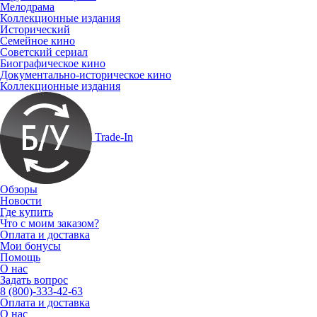
Мелодрама
Коллекционные издания
Исторический
Семейное кино
Советский сериал
Биографическое кино
Документально-историческое кино
Коллекционные издания
Trade-In
Обзоры
Новости
Где купить
Что с моим заказом?
Оплата и доставка
Мои бонусы
Помощь
О нас
Задать вопрос
8 (800)-333-42-63
Оплата и доставка
О нас