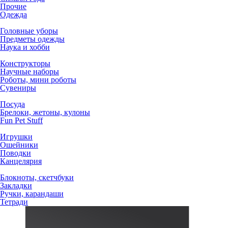
Прочие
Одежда
Головные уборы
Предметы одежды
Наука и хобби
Конструкторы
Научные наборы
Роботы, мини роботы
Сувениры
Посуда
Брелоки, жетоны, кулоны
Fun Pet Stuff
Игрушки
Ошейники
Поводки
Канцелярия
Блокноты, скетчбуки
Закладки
Ручки, карандаши
Тетради