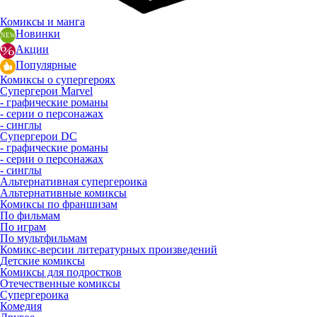
Комиксы и манга
Новинки
Акции
Популярные
Комиксы о супергероях
Супергерои Marvel
- графические романы
- серии о персонажах
- синглы
Супергерои DC
- графические романы
- серии о персонажах
- синглы
Альтернативная супергероика
Альтернативные комиксы
Комиксы по франшизам
По фильмам
По играм
По мультфильмам
Комикс-версии литературных произведений
Детские комиксы
Комиксы для подростков
Отечественные комиксы
Супергероика
Комедия