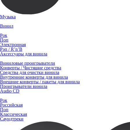
Музыка
Винил
Рок
Поп
Электронная
Рэп / R’n’B
Аксессуары для винила
Виниловые проигрыватели
Конверты / Чистящие средства
Средства для очистки винила
Внутренние конверты для винила
Внешние конверты / пакеты для винила
Проигрыватели винила
Audio CD
Рок
Российская
Поп
Классическая
Саундтреки