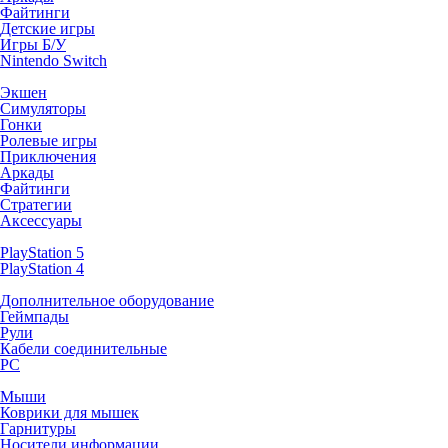
Файтинги
Детские игры
Игры Б/У
Nintendo Switch
Экшен
Симуляторы
Гонки
Ролевые игры
Приключения
Аркады
Файтинги
Стратегии
Аксессуары
PlayStation 5
PlayStation 4
Дополнительное оборудование
Геймпады
Рули
Кабели соединительные
PC
Мыши
Коврики для мышек
Гарнитуры
Носители информации