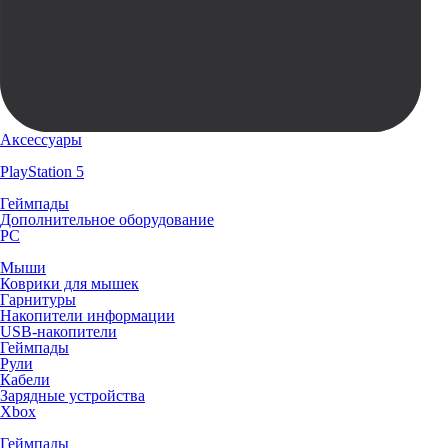
Аксессуары
PlayStation 5
Геймпады
Дополнительное оборудование
PC
Мыши
Коврики для мышек
Гарнитуры
Накопители информации
USB-накопители
Геймпады
Рули
Кабели
Зарядные устройства
Xbox
Геймпады