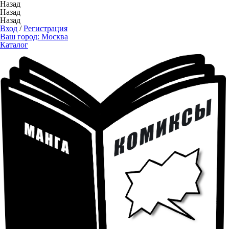
Назад
Назад
Назад
Вход
/
Регистрация
Ваш город:
Москва
Каталог