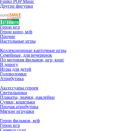
Funko POP Music
Другие фигурки
Герои игр
Герои кино, м/ф
Прочие
Настольные игры
Коллекционные карточные игры
Семейные, для вечеринок
По мотивам фильмов, игр, книг
В дорогу
Игры для детей
Головоломки
Атрибутика
Аксессуары героев
Светильники
Плакаты, значки, наклейки
Сумки, кошельки
Прочая атрибутика
Мягкие игрушки
Герои фильмов, м/ф
Герои игр
Символ года