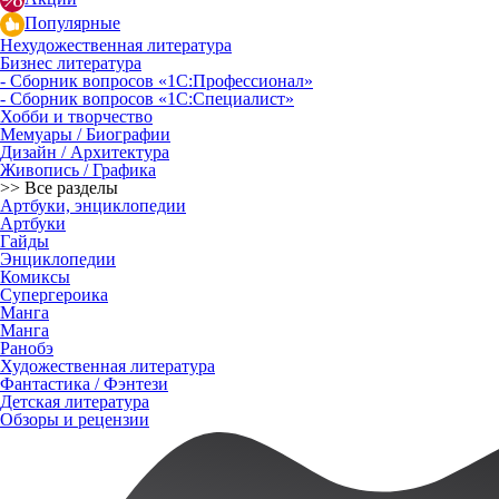
Популярные
Нехудожественная литература
Бизнес литература
- Сборник вопросов «1С:Профессионал»
- Сборник вопросов «1С:Специалист»
Хобби и творчество
Мемуары / Биографии
Дизайн / Архитектура
Живопись / Графика
>> Все разделы
Артбуки, энциклопедии
Артбуки
Гайды
Энциклопедии
Комиксы
Супергероика
Манга
Манга
Ранобэ
Художественная литература
Фантастика / Фэнтези
Детская литература
Обзоры и рецензии