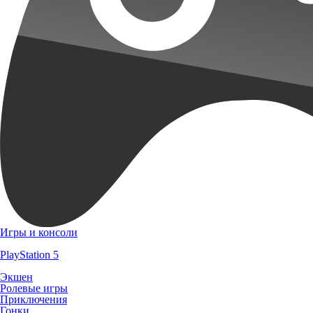
Игры и консоли
PlayStation 5
Экшен
Ролевые игры
Приключения
Гонки