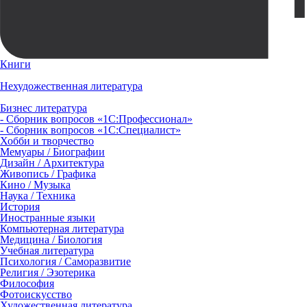
Книги
Нехудожественная литература
Бизнес литература
- Сборник вопросов «1С:Профессионал»
- Сборник вопросов «1С:Специалист»
Хобби и творчество
Мемуары / Биографии
Дизайн / Архитектура
Живопись / Графика
Кино / Музыка
Наука / Техника
История
Иностранные языки
Компьютерная литература
Медицина / Биология
Учебная литература
Психология / Саморазвитие
Религия / Эзотерика
Философия
Фотоискусство
Художественная литература