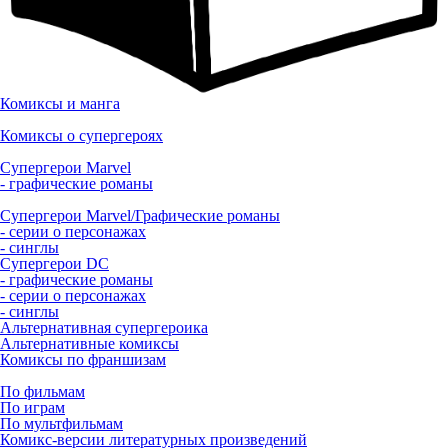
Комиксы и манга
Комиксы о супергероях
Супергерои Marvel
- графические романы
Супергерои Marvel/Графические романы
- серии о персонажах
- синглы
Супергерои DC
- графические романы
- серии о персонажах
- синглы
Альтернативная супергероика
Альтернативные комиксы
Комиксы по франшизам
По фильмам
По играм
По мультфильмам
Комикс-версии литературных произведений