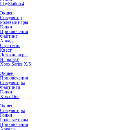
PlayStation 4
Экшен
Симулятор
Ролевые игры
Гонки
Приключения
Файтинг
Аркада
Стратегия
Квест
Детские игры
Игры Б/У
Xbox Series X/S
Экшен
Приключения
Симуляторы
Файтинги
Гонки
Xbox One
Экшен
Симуляторы
Гонки
Ролевые игры
Приключения
Аркады