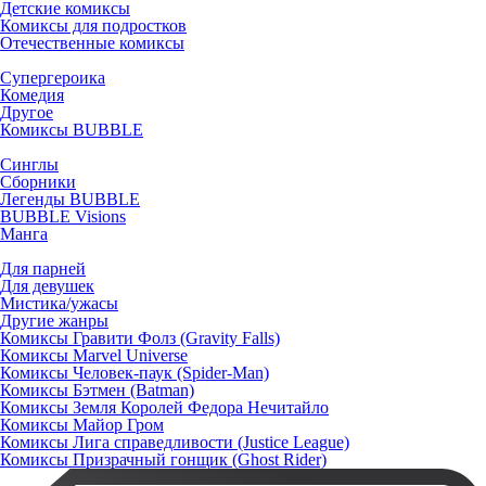
Детские комиксы
Комиксы для подростков
Отечественные комиксы
Супергероика
Комедия
Другое
Комиксы BUBBLE
Синглы
Сборники
Легенды BUBBLE
BUBBLE Visions
Манга
Для парней
Для девушек
Мистика/ужасы
Другие жанры
Комиксы Гравити Фолз (Gravity Falls)
Комиксы Marvel Universe
Комиксы Человек-паук (Spider-Man)
Комиксы Бэтмен (Batman)
Комиксы Земля Королей Федора Нечитайло
Комиксы Майор Гром
Комиксы Лига справедливости (Justice League)
Комиксы Призрачный гонщик (Ghost Rider)