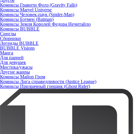
Другое
Комиксы Гравити Фолз (Gravity Falls)
Комиксы Marvel Universe
Комиксы Человек-паук (Spider-Man)
Комиксы Бэтмен (Batman)
Комиксы Земля Королей Федора Нечитайло
Комиксы BUBBLE
Синглы
Сборники
Легенды BUBBLE
BUBBLE Visions
Манга
Для парней
Для девушек
Мистика/ужасы
Другие жанры
Комиксы Майор Гром
Комиксы Лига справедливости (Justice League)
Комиксы Призрачный гонщик (Ghost Rider)