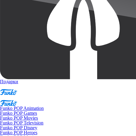
Подарки
Funko POP Animation
Funko POP Games
Funko POP Movies
Funko POP Television
Funko POP Disney
Funko POP Heroes