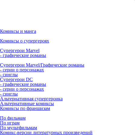
Комиксы и манга
Комиксы о супергероях
Супергерои Marvel
- графические романы
Супергерои Marvel/Графические романы
- серии о персонажах
- синглы
Супергерои DC
- графические романы
- серии о персонажах
- синглы
Альтернативная супергероика
Альтернативные комиксы
Комиксы по франшизам
По фильмам
По играм
По мультфильмам
Комикс-версии литературных произведений