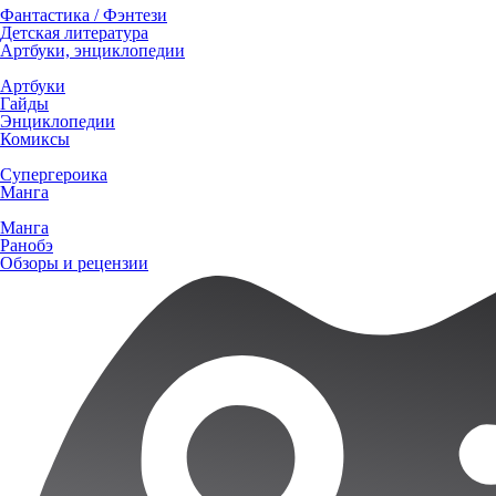
Фантастика / Фэнтези
Детская литература
Артбуки, энциклопедии
Артбуки
Гайды
Энциклопедии
Комиксы
Супергероика
Манга
Манга
Ранобэ
Обзоры и рецензии