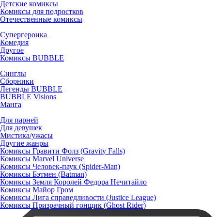
Детские комиксы
Комиксы для подростков
Отечественные комиксы
Супергероика
Комедия
Другое
Комиксы BUBBLE
Синглы
Сборники
Легенды BUBBLE
BUBBLE Visions
Манга
Для парней
Для девушек
Мистика/ужасы
Другие жанры
Комиксы Гравити Фолз (Gravity Falls)
Комиксы Marvel Universe
Комиксы Человек-паук (Spider-Man)
Комиксы Бэтмен (Batman)
Комиксы Земля Королей Федора Нечитайло
Комиксы Майор Гром
Комиксы Лига справедливости (Justice League)
Комиксы Призрачный гонщик (Ghost Rider)