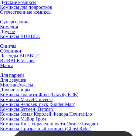
Детские комиксы
Комиксы для подростков
Отечественные комиксы
Супергероика
Комедия
Другое
Комиксы BUBBLE
Синглы
Сборники
Легенды BUBBLE
BUBBLE Visions
Манга
Для парней
Для девушек
Мистика/ужасы
Другие жанры
Комиксы Гравити Фолз (Gravity Falls)
Комиксы Marvel Universe
Комиксы Человек-паук (Spider-Man)
Комиксы Бэтмен (Batman)
Комиксы Земля Королей Федора Нечитайло
Комиксы Майор Гром
Комиксы Лига справедливости (Justice League)
Комиксы Призрачный гонщик (Ghost Rider)