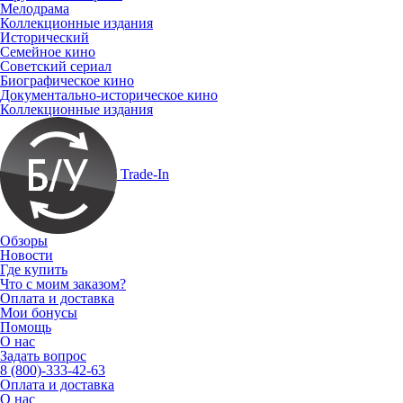
Мелодрама
Коллекционные издания
Исторический
Семейное кино
Советский сериал
Биографическое кино
Документально-историческое кино
Коллекционные издания
Trade-In
Обзоры
Новости
Где купить
Что с моим заказом?
Оплата и доставка
Мои бонусы
Помощь
О нас
Задать вопрос
8 (800)-333-42-63
Оплата и доставка
О нас