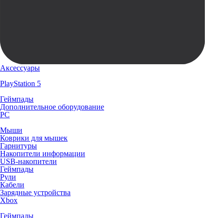
Аксессуары
PlayStation 5
Геймпады
Дополнительное оборудование
PC
Мыши
Коврики для мышек
Гарнитуры
Накопители информации
USB-накопители
Геймпады
Рули
Кабели
Зарядные устройства
Xbox
Геймпады