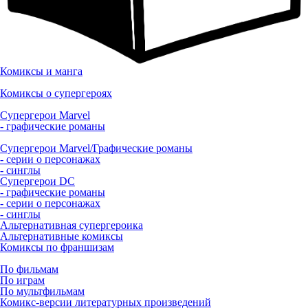
Комиксы и манга
Комиксы о супергероях
Супергерои Marvel
- графические романы
Супергерои Marvel/Графические романы
- серии о персонажах
- синглы
Супергерои DC
- графические романы
- серии о персонажах
- синглы
Альтернативная супергероика
Альтернативные комиксы
Комиксы по франшизам
По фильмам
По играм
По мультфильмам
Комикс-версии литературных произведений