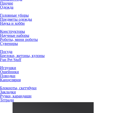
Прочие
Одежда
Головные уборы
Предметы одежды
Наука и хобби
Конструкторы
Научные наборы
Роботы, мини роботы
Сувениры
Посуда
Брелоки, жетоны, кулоны
Fun Pet Stuff
Игрушки
Ошейники
Поводки
Канцелярия
Блокноты, скетчбуки
Закладки
Ручки, карандаши
Тетради