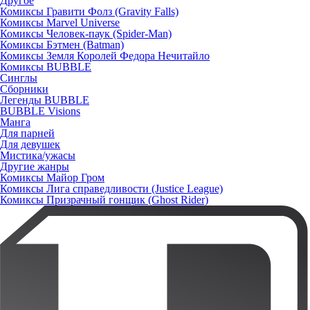
Другое
Комиксы Гравити Фолз (Gravity Falls)
Комиксы Marvel Universe
Комиксы Человек-паук (Spider-Man)
Комиксы Бэтмен (Batman)
Комиксы Земля Королей Федора Нечитайло
Комиксы BUBBLE
Синглы
Сборники
Легенды BUBBLE
BUBBLE Visions
Манга
Для парней
Для девушек
Мистика/ужасы
Другие жанры
Комиксы Майор Гром
Комиксы Лига справедливости (Justice League)
Комиксы Призрачный гонщик (Ghost Rider)