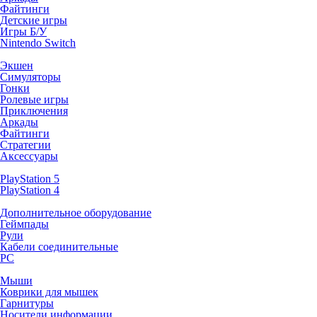
Файтинги
Детские игры
Игры Б/У
Nintendo Switch
Экшен
Симуляторы
Гонки
Ролевые игры
Приключения
Аркады
Файтинги
Стратегии
Аксессуары
PlayStation 5
PlayStation 4
Дополнительное оборудование
Геймпады
Рули
Кабели соединительные
PC
Мыши
Коврики для мышек
Гарнитуры
Носители информации