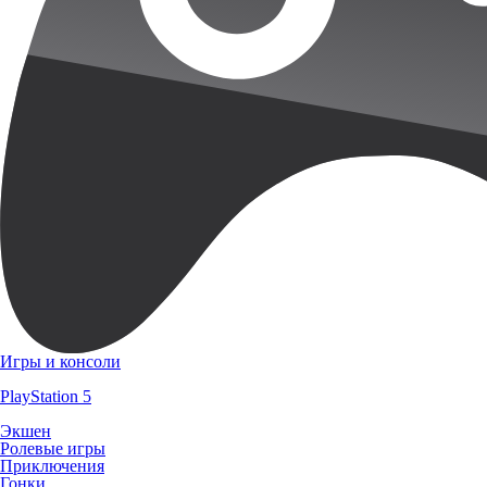
Игры и консоли
PlayStation 5
Экшен
Ролевые игры
Приключения
Гонки