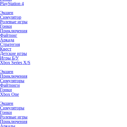
PlayStation 4
Экшен
Симулятор
Ролевые игры
Гонки
Приключения
Файтинг
Аркада
Стратегия
Квест
Детские игры
Игры Б/У
Xbox Series X/S
Экшен
Приключения
Симуляторы
Файтинги
Гонки
Xbox One
Экшен
Симуляторы
Гонки
Ролевые игры
Приключения
Аркады