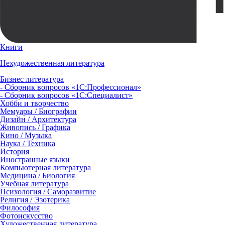
Книги
Нехудожественная литература
Бизнес литература
- Сборник вопросов «1С:Профессионал»
- Сборник вопросов «1С:Специалист»
Хобби и творчество
Мемуары / Биографии
Дизайн / Архитектура
Живопись / Графика
Кино / Музыка
Наука / Техника
История
Иностранные языки
Компьютерная литература
Медицина / Биология
Учебная литература
Психология / Саморазвитие
Религия / Эзотерика
Философия
Фотоискусство
Художественная литература