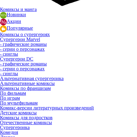
Комиксы и манга
Новинки
Акции
Популярные
Комиксы о супергероях
Супергерои Marvel
- графические романы
- серии о персонажах
- синглы
Супергерои DC
- графические романы
- серии о персонажах
- синглы
Альтернативная супергероика
Альтернативные комиксы
Комиксы по франшизам
По фильмам
По играм
По мультфильмам
Комикс-версии литературных произведений
Детские комиксы
Комиксы для подростков
Отечественные комиксы
Супергероика
Комедия