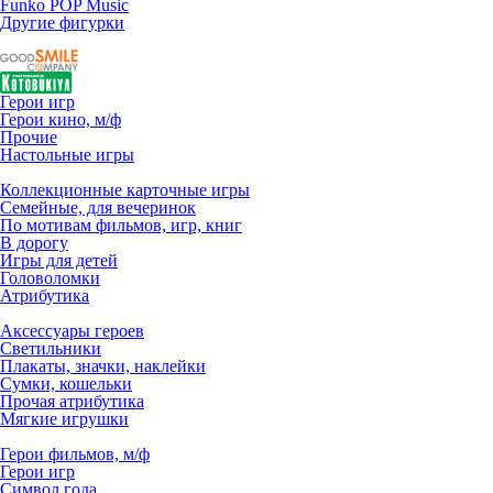
Funko POP Music
Другие фигурки
Герои игр
Герои кино, м/ф
Прочие
Настольные игры
Коллекционные карточные игры
Семейные, для вечеринок
По мотивам фильмов, игр, книг
В дорогу
Игры для детей
Головоломки
Атрибутика
Аксессуары героев
Светильники
Плакаты, значки, наклейки
Сумки, кошельки
Прочая атрибутика
Мягкие игрушки
Герои фильмов, м/ф
Герои игр
Символ года