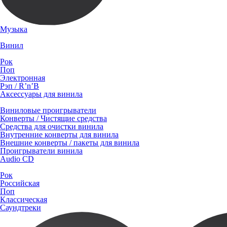
Музыка
Винил
Рок
Поп
Электронная
Рэп / R’n’B
Аксессуары для винила
Виниловые проигрыватели
Конверты / Чистящие средства
Средства для очистки винила
Внутренние конверты для винила
Внешние конверты / пакеты для винила
Проигрыватели винила
Audio CD
Рок
Российская
Поп
Классическая
Саундтреки