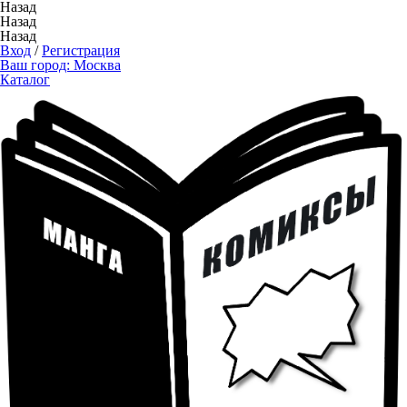
Назад
Назад
Назад
Вход
/
Регистрация
Ваш город:
Москва
Каталог