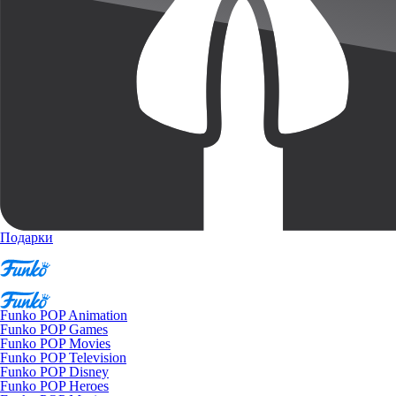
Подарки
Funko POP Animation
Funko POP Games
Funko POP Movies
Funko POP Television
Funko POP Disney
Funko POP Heroes