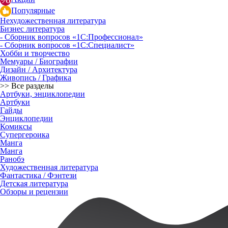
Популярные
Нехудожественная литература
Бизнес литература
- Сборник вопросов «1С:Профессионал»
- Сборник вопросов «1С:Специалист»
Хобби и творчество
Мемуары / Биографии
Дизайн / Архитектура
Живопись / Графика
>> Все разделы
Артбуки, энциклопедии
Артбуки
Гайды
Энциклопедии
Комиксы
Супергероика
Манга
Манга
Ранобэ
Художественная литература
Фантастика / Фэнтези
Детская литература
Обзоры и рецензии