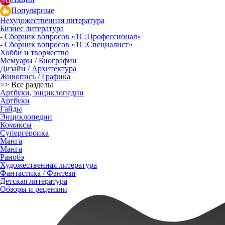
Популярные
Нехудожественная литература
Бизнес литература
- Сборник вопросов «1С:Профессионал»
- Сборник вопросов «1С:Специалист»
Хобби и творчество
Мемуары / Биографии
Дизайн / Архитектура
Живопись / Графика
>> Все разделы
Артбуки, энциклопедии
Артбуки
Гайды
Энциклопедии
Комиксы
Супергероика
Манга
Манга
Ранобэ
Художественная литература
Фантастика / Фэнтези
Детская литература
Обзоры и рецензии