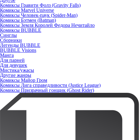
Другое
Комиксы Гравити Фолз (Gravity Falls)
Комиксы Marvel Universe
Комиксы Человек-паук (Spider-Man)
Комиксы Бэтмен (Batman)
Комиксы Земля Королей Федора Нечитайло
Комиксы BUBBLE
Синглы
Сборники
Легенды BUBBLE
BUBBLE Visions
Манга
Для парней
Для девушек
Мистика/ужасы
Другие жанры
Комиксы Майор Гром
Комиксы Лига справедливости (Justice League)
Комиксы Призрачный гонщик (Ghost Rider)