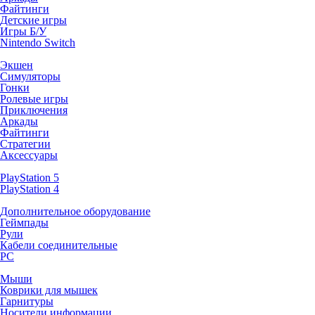
Файтинги
Детские игры
Игры Б/У
Nintendo Switch
Экшен
Симуляторы
Гонки
Ролевые игры
Приключения
Аркады
Файтинги
Стратегии
Аксессуары
PlayStation 5
PlayStation 4
Дополнительное оборудование
Геймпады
Рули
Кабели соединительные
PC
Мыши
Коврики для мышек
Гарнитуры
Носители информации