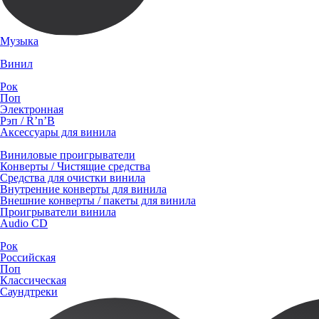
Музыка
Винил
Рок
Поп
Электронная
Рэп / R’n’B
Аксессуары для винила
Виниловые проигрыватели
Конверты / Чистящие средства
Средства для очистки винила
Внутренние конверты для винила
Внешние конверты / пакеты для винила
Проигрыватели винила
Audio CD
Рок
Российская
Поп
Классическая
Саундтреки