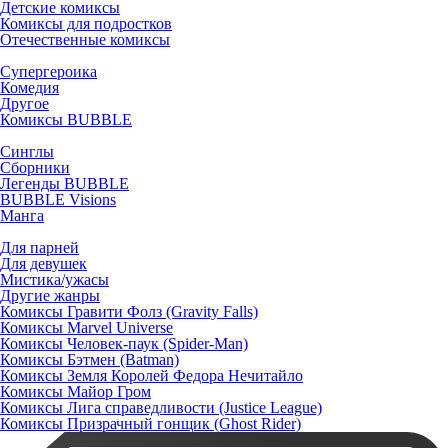
Детские комиксы
Комиксы для подростков
Отечественные комиксы
Супергероика
Комедия
Другое
Комиксы BUBBLE
Синглы
Сборники
Легенды BUBBLE
BUBBLE Visions
Манга
Для парней
Для девушек
Мистика/ужасы
Другие жанры
Комиксы Гравити Фолз (Gravity Falls)
Комиксы Marvel Universe
Комиксы Человек-паук (Spider-Man)
Комиксы Бэтмен (Batman)
Комиксы Земля Королей Федора Нечитайло
Комиксы Майор Гром
Комиксы Лига справедливости (Justice League)
Комиксы Призрачный гонщик (Ghost Rider)