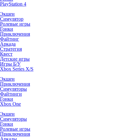
PlayStation 4
Экшен
Симулятор
Ролевые игры
Гонки
Приключения
Файтинг
Аркада
Стратегия
Квест
Детские игры
Игры Б/У
Xbox Series X/S
Экшен
Приключения
Симуляторы
Файтинги
Гонки
Xbox One
Экшен
Симуляторы
Гонки
Ролевые игры
Приключения
Аркады