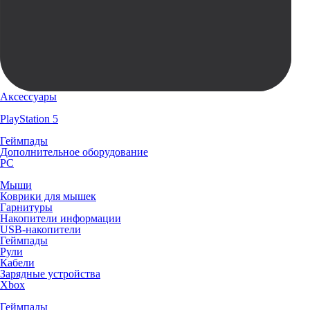
Аксессуары
PlayStation 5
Геймпады
Дополнительное оборудование
PC
Мыши
Коврики для мышек
Гарнитуры
Накопители информации
USB-накопители
Геймпады
Рули
Кабели
Зарядные устройства
Xbox
Геймпады