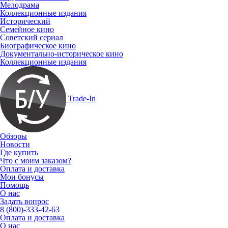
Мелодрама
Коллекционные издания
Исторический
Семейное кино
Советский сериал
Биографическое кино
Документально-историческое кино
Коллекционные издания
Trade-In
Обзоры
Новости
Где купить
Что с моим заказом?
Оплата и доставка
Мои бонусы
Помощь
О нас
Задать вопрос
8 (800)-333-42-63
Оплата и доставка
О нас