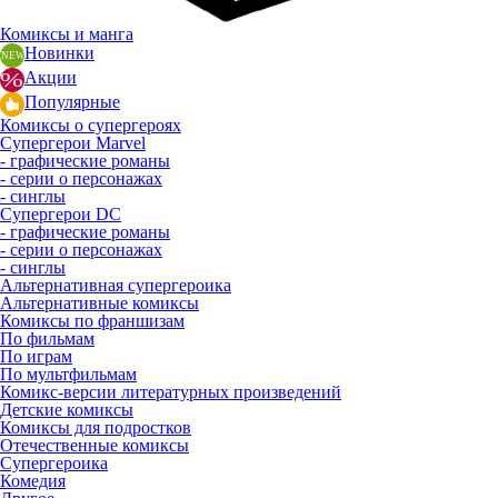
Комиксы и манга
Новинки
Акции
Популярные
Комиксы о супергероях
Супергерои Marvel
- графические романы
- серии о персонажах
- синглы
Супергерои DC
- графические романы
- серии о персонажах
- синглы
Альтернативная супергероика
Альтернативные комиксы
Комиксы по франшизам
По фильмам
По играм
По мультфильмам
Комикс-версии литературных произведений
Детские комиксы
Комиксы для подростков
Отечественные комиксы
Супергероика
Комедия