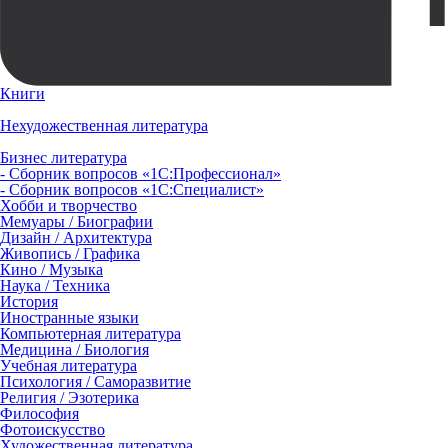
Книги
Нехудожественная литература
Бизнес литература
- Сборник вопросов «1С:Профессионал»
- Сборник вопросов «1С:Специалист»
Хобби и творчество
Мемуары / Биографии
Дизайн / Архитектура
Живопись / Графика
Кино / Музыка
Наука / Техника
История
Иностранные языки
Компьютерная литература
Медицина / Биология
Учебная литература
Психология / Саморазвитие
Религия / Эзотерика
Философия
Фотоискусство
Художественная литература