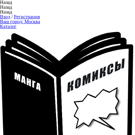
Назад
Назад
Назад
Вход
/
Регистрация
Ваш город:
Москва
Каталог