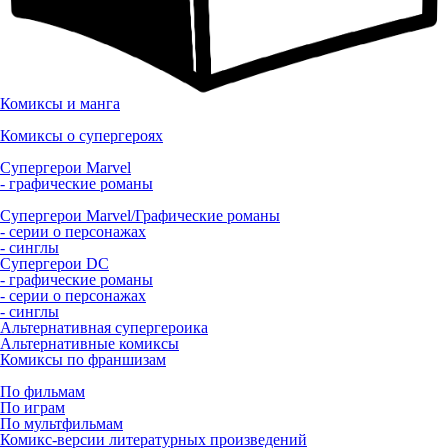
Комиксы и манга
Комиксы о супергероях
Супергерои Marvel
- графические романы
Супергерои Marvel/Графические романы
- серии о персонажах
- синглы
Супергерои DC
- графические романы
- серии о персонажах
- синглы
Альтернативная супергероика
Альтернативные комиксы
Комиксы по франшизам
По фильмам
По играм
По мультфильмам
Комикс-версии литературных произведений