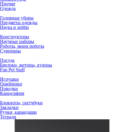
Прочие
Одежда
Головные уборы
Предметы одежды
Наука и хобби
Конструкторы
Научные наборы
Роботы, мини роботы
Сувениры
Посуда
Брелоки, жетоны, кулоны
Fun Pet Stuff
Игрушки
Ошейники
Поводки
Канцелярия
Блокноты, скетчбуки
Закладки
Ручки, карандаши
Тетради