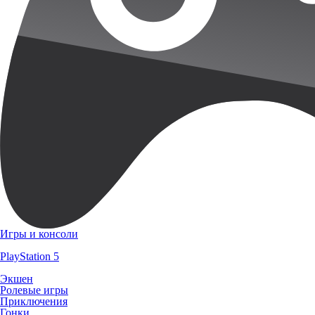
Игры и консоли
PlayStation 5
Экшен
Ролевые игры
Приключения
Гонки