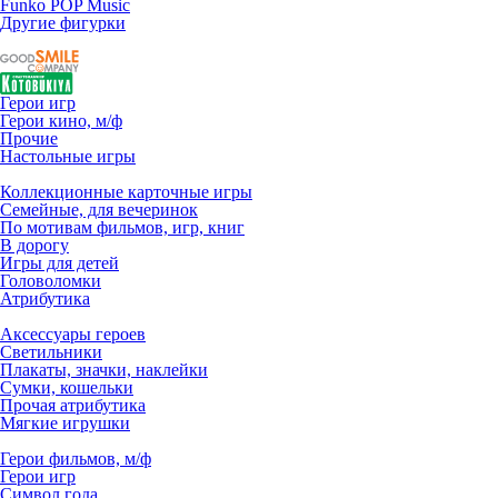
Funko POP Music
Другие фигурки
Герои игр
Герои кино, м/ф
Прочие
Настольные игры
Коллекционные карточные игры
Семейные, для вечеринок
По мотивам фильмов, игр, книг
В дорогу
Игры для детей
Головоломки
Атрибутика
Аксессуары героев
Светильники
Плакаты, значки, наклейки
Сумки, кошельки
Прочая атрибутика
Мягкие игрушки
Герои фильмов, м/ф
Герои игр
Символ года