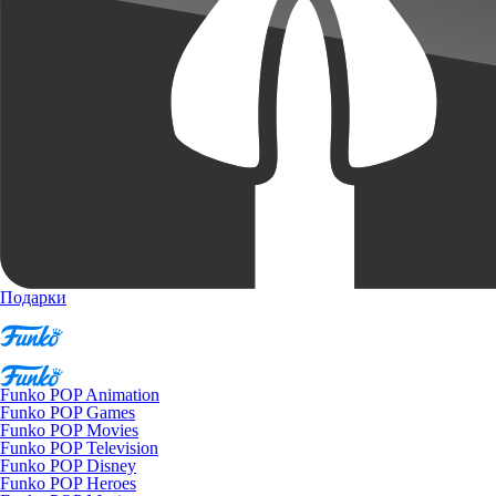
Подарки
Funko POP Animation
Funko POP Games
Funko POP Movies
Funko POP Television
Funko POP Disney
Funko POP Heroes